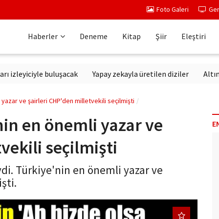
Foto Galeri
Ger
Haberler
Deneme
Kitap
Şiir
Eleştiri
iciyle buluşacak
Yapay zekayla üretilen diziler
Altıncı Nesil
yazar ve şairleri CHP'den milletvekili seçilmişti
nin en önemli yazar ve
E
vekili seçilmişti
ydi. Türkiye'nin en önemli yazar ve
şti.