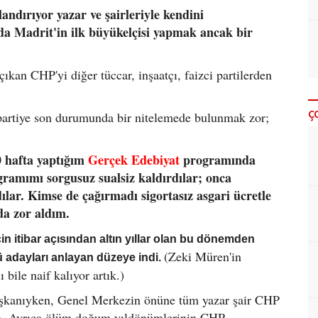
andırıyor yazar ve şairleriyle kendini
da Madrit'in ilk büyükelçisi yapmak ancak bir
kan CHP'yi diğer tüccar, inşaatçı, faizci partilerden
Ç
 partiye son durumunda bir nitelemede bulunmak zor;
0 hafta yaptığım
Gerçek Edebiyat
programında
ramımı sorgusuz sualsiz kaldırdılar; onca
lar. Kimse de çağırmadı sigortasız asgari ücretle
a zor aldım.
çin itibar açısından altın yıllar olan bu dönemden
(Zeki Müren'in
ü adayları anlayan düzeye indi.
bile naif kalıyor artık.)
şkanıyken, Genel Merkezin önüne tüm yazar şair CHP
dim. Ayrıca ölüm doğum yıldönümlerinin CHP