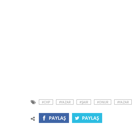
#CHP
#YAZAR
#ŞAIR
#ONUR
#YAZAR