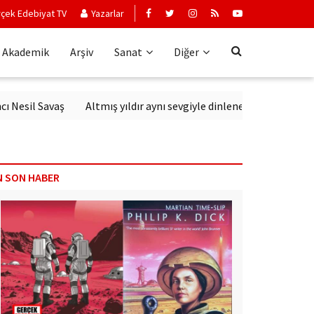
çek Edebiyat TV
Yazarlar
Akademik
Arşiv
Sanat
Diğer
 Savaş
Altmış yıldır aynı sevgiyle dinlenen sanatçı: Erkin Koray
N SON HABER