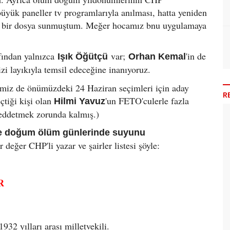
üyük paneller tv programlarıyla anılması, hatta yeniden
en bir dosya sunmuştum. Meğer hocamız bnu uygulamaya
fından yalnızca
var;
'in de
Işık Öğütçü
Orhan Kemal
bizi layıkıyla temsil edeceğine inanıyoruz.
imiz de önümüzdeki 24 Haziran seçimleri için aday
R
tiği kişi olan
'un FETO'culerle fazla
Hilmi Yavuz
 reddetmek zorunda kalmış.)
le doğum ölüm günlerinde suyunu
r değer CHP'li yazar ve şairler listesi şöyle:
R
32 yılları arası milletvekili.