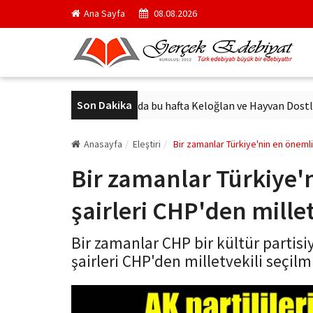
Ana Sayfa
08.08.2026
Son Dakika
ımlandı
Sinemalarda bu hafta Keloğlan ve Hayvan Dostları izley
Anasayfa
Eleştiri
Bir zamanlar Türkiye'nin en önemli 
Bir zamanlar Türkiye'
şairleri CHP'den millet
Bir zamanlar CHP bir kültür partisi
şairleri CHP'den milletvekili seçilmi