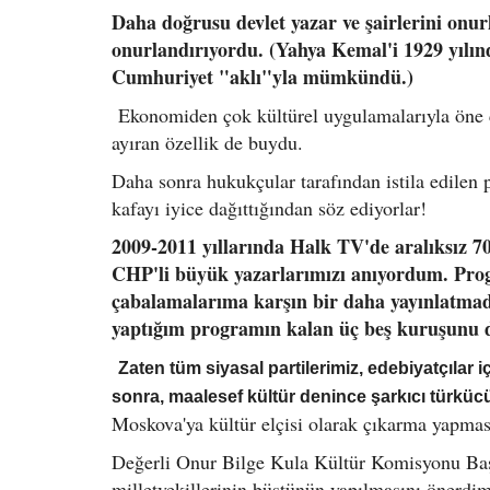
Daha doğrusu devlet yazar ve şairlerini onurl
onurlandırıyordu. (Yahya Kemal'i 1929 yılın
Cumhuriyet "aklı"yla mümkündü.)
Ekonomiden çok kültürel uygulamalarıyla öne çı
ayıran özellik de buydu.
Daha sonra hukukçular tarafından istila edilen
kafayı iyice dağıttığından söz ediyorlar!
2009-2011 yıllarında Halk TV'de aralıksız 7
CHP'li büyük yazarlarımızı anıyordum. Prog
çabalamalarıma karşın bir daha yayınlatmadı
yaptığım programın kalan üç beş kuruşunu d
Zaten tüm siyasal partilerimiz, edebiyatçılar i
sonra, maalesef kültür denince şarkıcı türküc
Moskova'ya kültür elçisi olarak çıkarma yapması 
Değerli Onur Bilge Kula Kültür Komisyonu Ba
milletvekillerinin büstünün yapılmasını öner