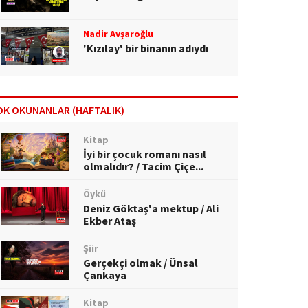
Nadir Avşaroğlu
'Kızılay' bir binanın adıydı
OK OKUNANLAR (HAFTALIK)
Kitap
İyi bir çocuk romanı nasıl
olmalıdır? / Tacim Çiçe...
Öykü
Deniz Göktaş'a mektup / Ali
Ekber Ataş
Şiir
Gerçekçi olmak / Ünsal
Çankaya
Kitap