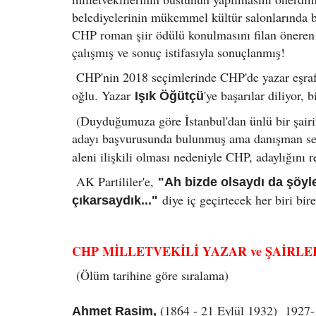
belediyelerinin mükemmel kültür salonlarında b
CHP roman şiir ödülü konulmasını filan öner
çalışmış ve sonuç istifasıyla sonuçlanmış!
CHP'nin 2018 seçimlerinde CHP'de yazar eşra
oğlu. Yazar
'ye başarılar diliyor, 
Işık Öğütçü
(Duyduğumuza göre İstanbul'dan ünlü bir şair
adayı başvurusunda bulunmuş ama danışman seç
aleni ilişkili olması nedeniyle CHP, adaylığını
AK Partililer'e,
"Ah bizde olsaydı da şöy
diye iç geçirtecek her biri bire
çıkarsaydık..."
CHP MİLLETVEKİLİ YAZAR ve ŞAİRLE
(Ölüm tarihine göre sıralama)
(1864 - 21 Eylül 1932) 1927-19
Ahmet Rasim,