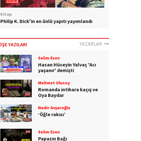
Kitap
Philip K. Dick'in en ünlü yapıtı yayımlandı
YAZARLAR
ÖŞE YAZILARI
Selim Esen
Hasan Hüseyin Yalvaç 'Acı
yaşanır' demişti
Mehmet Ulusoy
Romanda intihara kaçış ve
Oya Baydar
Nadir Avşaroğlu
‘Öğle rakısı’
Selim Esen
Papazın Bağı