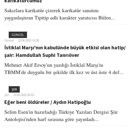
karikatürcümüz
Sakızlara karikatür çizerek karikatür sanatını
yaygınlaştıran Tipitip adlı karakter yaratıcısı Bülen...
GÜNCEL
Güncel
10.06.2021 14:26
İstiklal Marşı'nın kabulünde büyük etkisi olan hatip/
şair: Hamdullah Suphi Tanrıöver
Mehmet Akif Ersoy'un yazdığı İstiklal Marşı'nı
TBMM'de duygulu bir şekilde ilk kez ve üst üste 4 def...
ŞIIR
Şiir
23.05.2021 18:03
Eğer beni öldüreler / Aydın Hatipoğlu
Selim Esen'in hazırladığı Türkiye Yazıları Dergisi Şiir
Antolojisi'nden harf sırasına göre yayınladı...