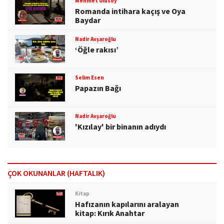
Mehmet Ulusoy
Romanda intihara kaçış ve Oya
Baydar
Nadir Avşaroğlu
‘Öğle rakısı’
Selim Esen
Papazın Bağı
Nadir Avşaroğlu
'Kızılay' bir binanın adıydı
ÇOK OKUNANLAR (HAFTALIK)
Kitap
Hafızanın kapılarını aralayan
kitap: Kırık Anahtar