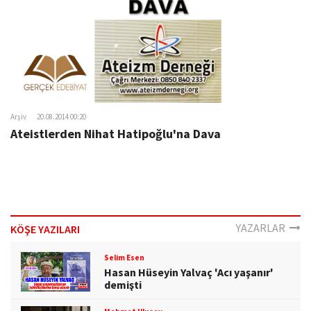
Arşiv
20.08.2014 00:20
Ateistlerden Nihat Hatipoğlu'na Dava
YAZARLAR
KÖŞE YAZILARI
Selim Esen
Hasan Hüseyin Yalvaç 'Acı yaşanır'
demişti