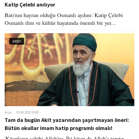
Katip Çelebi anılıyor
Batı'nın hayran olduğu Osmanlı aydını: Katip Çelebi
Osmanlı ilim ve kültür hayatında önemli bir yer...
ARŞIV
Arşiv
03.09.2020 19:00
Tam da bugün Akit yazarından şaşırtmayan öneri:
Bütün okullar imam hatip programlı olmalı!
'Kitapların sahibi Allah’tır. İki kitap da Allah’ı tanıtır,