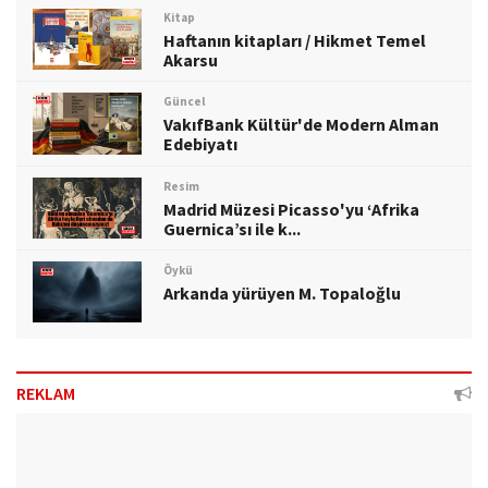
Kitap
Haftanın kitapları / Hikmet Temel
Akarsu
Güncel
VakıfBank Kültür'de Modern Alman
Edebiyatı
Resim
Madrid Müzesi Picasso'yu ‘Afrika
Guernica’sı ile k...
Öykü
Arkanda yürüyen M. Topaloğlu
REKLAM