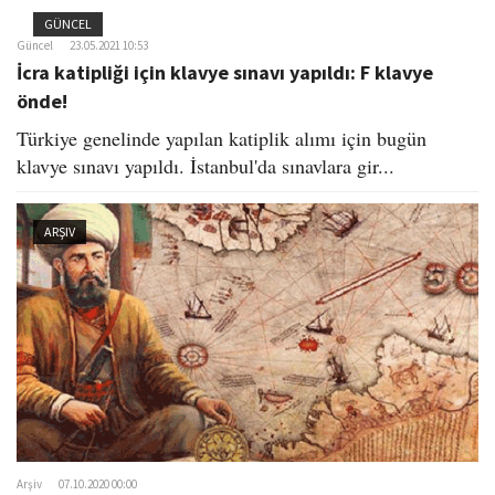
GÜNCEL
Güncel
23.05.2021 10:53
İcra katipliği için klavye sınavı yapıldı: F klavye
önde!
Türkiye genelinde yapılan katiplik alımı için bugün
klavye sınavı yapıldı. İstanbul'da sınavlara gir...
ARŞIV
Arşiv
07.10.2020 00:00