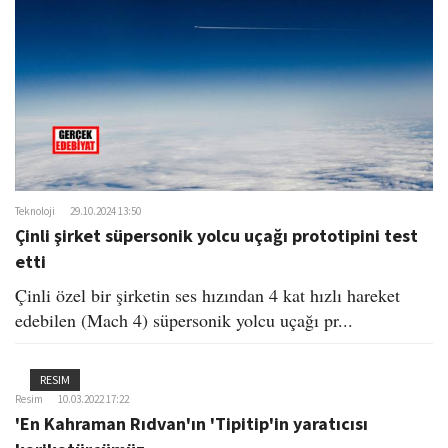
o
n
Teknoloji
29.10.2024 13:50
Çinli şirket süpersonik yolcu uçağı prototipini test
etti
Çinli özel bir şirketin ses hızından 4 kat hızlı hareket
edebilen (Mach 4) süpersonik yolcu uçağı pr...
RESIM
Resim
10.03.2022 17:22
'En Kahraman Rıdvan'ın 'Tipitip'in yaratıcısı