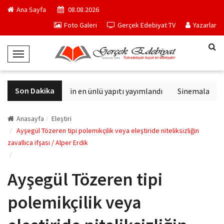
Ana Sayfa
08.08.2026
Foto Galeri
Gerçek Edebiyat TV
Yazarlar
T
o
g
Son Dakika
Philip K. Dick'in en ünlü yapıtı yayımlandı
Sinemalarda bu 
g
l
e
Anasayfa
Eleştiri
N
Ayşegül Tözeren tipi polemikçilik veya eleştiride niteliksizliğin
zavallıca ifşası / Alper Erdik
a
v
i
Ayşegül Tözeren tipi
g
a
polemikçilik veya
t
i