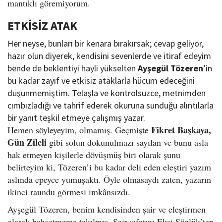
mantıklı göremiyorum.
ETKİSİZ ATAK
Her neyse, bunları bir kenara bırakırsak; cevap geliyor,
hazır olun diyerek, kendisini sevenlerde ve itiraf edeyim
bende de beklentiyi hayli yükselten
Ayşegül Tözeren
’in
bu kadar zayıf ve etkisiz ataklarla hücum edeceğini
düşünmemiştim. Telaşla ve kontrolsüzce, metnimden
cımbızladığı ve tahrif ederek okuruna sunduğu alıntılarla
bir yanıt teşkil etmeye çalışmış yazar.
Fikret Başkaya,
Hemen söyleyeyim, olmamış. Geçmişte
Gün Zileli
gibi solun dokunulmazı sayılan ve bunu asla
hak etmeyen kişilerle dövüşmüş biri olarak şunu
belirteyim ki, Tözeren’i bu kadar deli eden eleştiri yazım
aslında epeyce yumuşaktı. Öyle olmasaydı zaten, yazarın
ikinci raundu görmesi imkânsızdı.
Ayşegül Tözeren, benim kendisinden şair ve eleştirmen
olarak bahsetmeme takılmış. Şair sıfatını Ekşi Sözlük’ten