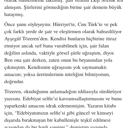
almışım. Şiirlerini görmediğim birine şair demem büyük
hataymış.
Önce şunu söyleyeyim: Hürriyet’te, Cnn Türk’te ve pek
çok farklı yerde de şair ve eleştirmen olarak bahsediliyor
Ayşegül Tözeren’den. Kendisi bunların hiçbirine itiraz
etmiyor ancak sırf bana vurabilmek için, şair falan
değilim aslında, vaktiyle görsel şiirle uğraştım, diyor.
Ben ona şair derken, zaten onun bu beyanından yola
çıkmıştım. Kendisinin uğraşısını yok saymamaktı
amacım; yoksa üretimlerinin niteliğini bilmiyorum,
doğrudur.
Tözeren, okuduğumu anlamadığım iddiasıyla sürdürüyor
yazısını. Edebiyat selfie’si kavramsallaştırmasını ve bunu
yaparkenki amacını idrak edememişim. Yazarın kitabı
için, “Edebiyatımızın selfie’si gibi güncel ve kimseyi
dışarıda bırakmayan bir kabullenişle teşkil edilmesi
açısından da bir hayli samimi.” demiştim yazımda.