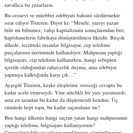
zavallıca bu yazarların.
Bu cezaevi ve müebbet edebiyatı bahsini sürdürmekte
ısrar ediyor Tözeren. Diyor ki: “Mesele, yazıyı yazan
bilir mi bilinmez, vahşi kapitalizmin sonuçlarından biri,
hapishanelerin fabrikaya dönüştürülmesi fikridir. Birçok
ülkede, tecritteki insanlar bilgisayar, cep telefonu
parçalarının üretiminde kullanılıyor. Mahpusun yaptığı
bilgisayarı, cep telefonu kullanırken, hangi sebepten
içeride olduğundan rahatsızlık duyma, ama edebiyat
yapmaya kalktığında karşı çık…”
Ayşegül Tözeren, keşke eleştirime vereceği cevapta bu
kadar acele etmeseydi. Yine nitelikli bir yazı yazamazdı;
ama en azından bu kadar da düşürmezdi kendini. Üç
cümlede hepi topu, bu kadar saçmalanır mı?
Ben hangi ülkenin hangi suçtan yatan hangi mahpusunun
yaptığı telefonu, bilgisayarı kullanıyorum?
Cezaevlerindeki insanların emeklerinin sömürülmesini