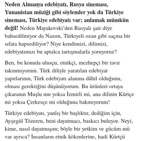
Neden Almanya edebiyatı, Rusya sineması,
Yunanistan müziği gibi söylemler yok da Türkiye
sineması, Türkiye edebiyatı var; anlamak mümkün
değil!
Neden Mayakovski’den Rusyalı şair diye
bahsedilmiyor da Nazım, Türkiyeli ozan gibi saçma bir
sıfata hapsediliyor? Niye kendimizi, dilimizi,
edebiyatımızı bu aptalca tartışmalarla yoruyoruz?
Ben, bu konuda ulusçu, etnikçi, mezhepçi bir tavır
takınmıyorum. Türk diliyle yaratılan edebiyat
yapıtlarının, Türk edebiyatı alanına dâhil olduğunu,
olması gerektiğini düşünüyorum. Bu ürünleri ortaya
çıkaranın Muşlu mu yoksa İzmirli mi, ana dilinin Kürtçe
mi yoksa Çerkesçe mi olduğuna bakmıyorum!
Türkiye edebiyatı, yanlış bir başlıktır, dediğim için,
Ayşegül Tözeren, beni dayatmacı, baskıcı buluyor. Neyi,
kime, nasıl dayatmışım; böyle bir yetkim ve gücüm mü
var ayrıca? İnsanların etnik kökenlerine, hadi Kürtçü