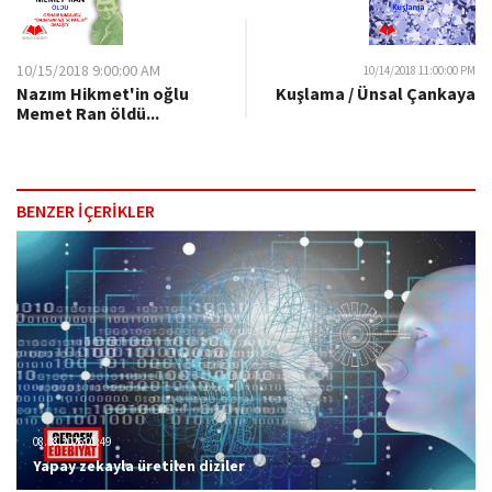
10/15/2018 9:00:00 AM
10/14/2018 11:00:00 PM
Nazım Hikmet'in oğlu
Kuşlama / Ünsal Çankaya
Memet Ran öldü...
BENZER İÇERİKLER
08.08.2026 01:49
Yapay zekayla üretilen diziler