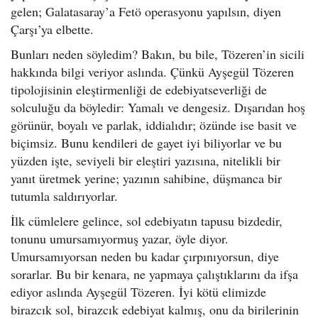
gelen; Galatasaray’a Fetö operasyonu yapılsın, diyen
Çarşı’ya elbette.
Bunları neden söyledim? Bakın, bu bile, Tözeren’in sicili
hakkında bilgi veriyor aslında. Çünkü Ayşegül Tözeren
tipolojisinin eleştirmenliği de edebiyatseverliği de
solculuğu da böyledir: Yamalı ve dengesiz. Dışarıdan hoş
görünür, boyalı ve parlak, iddialıdır; özünde ise basit ve
biçimsiz. Bunu kendileri de gayet iyi biliyorlar ve bu
yüzden işte, seviyeli bir eleştiri yazısına, nitelikli bir
yanıt üretmek yerine; yazının sahibine, düşmanca bir
tutumla saldırıyorlar.
İlk cümlelere gelince, sol edebiyatın tapusu bizdedir,
tonunu umursamıyormuş yazar, öyle diyor.
Umursamıyorsan neden bu kadar çırpınıyorsun, diye
sorarlar. Bu bir kenara, ne yapmaya çalıştıklarını da ifşa
ediyor aslında Ayşegül Tözeren. İyi kötü elimizde
birazcık sol, birazcık edebiyat kalmış, onu da birilerinin