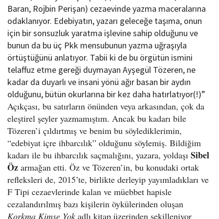
Baran, Rojbin Perişan) cezaevinde yazma maceralarına
odaklanıyor. Edebiyatın, yazarı geleceğe taşıma, onun
için bir sonsuzluk yaratma işlevine sahip olduğunu ve
bunun da bu üç Pkk mensubunun yazma uğraşıyla
örtüştüğünü anlatıyor. Tabii ki de bu örgütün ismini
telaffuz etme gereği duymayan Ayşegül Tözeren, ne
kadar da duyarlı ve insani yönü ağır basan bir aydın
olduğunu, bütün okurlarına bir kez daha hatırlatıyor(!)”
Açıkçası, bu satırların önünden veya arkasından, çok da
eleştirel şeyler yazmamıştım. Ancak bu kadarı bile
Tözeren’i çıldırtmış ve benim bu söylediklerimin,
“edebiyat içre ihbarcılık” olduğunu söylemiş. Bildiğim
Sibel
kadarı ile bu ihbarcılık saçmalığını, yazara, yoldaşı
Öz
armağan etti. Öz ve Tözeren’in, bu konudaki ortak
refleksleri de, 2015’te, birlikte derleyip yayımladıkları ve
F Tipi cezaevlerinde kalan ve müebbet hapisle
cezalandırılmış bazı kişilerin öykülerinden oluşan
Korkma Kimse Yok
adlı kitap üzerinden şekilleniyor