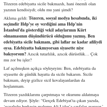
Tözeren edebiyatta sicile bakmazdı, hani önemli olan
yazının kendisiydi; oldu mu yani şimdi?
Tözeren, sosyal medya hesabında, iki
Aklıma geldi:
seçimdir Hdp’ye oy verdiğini ama Hdp’nin
İstanbul’da gösterdiği vekil adaylarının Kürt
olmamasının düşündürücü olduğunu yazmış. Ben
edebiyatta sicile bakmam, gibi laflar ne kadar afiliydi
oysa. Edebiyatta bakmıyorsan siyasette niye
bakıyorsun?
Azıcık tutarlılık, azıcık dürüstlük… Çok
mu zor bu işler?
Laf açılmışken açıkça söyleyeyim: Ben, edebiyatta da
siyasette de günlük hayatta da sicile bakarım. Sicile
bakmam, deyip gizlice sicil kovalayanlardan da
hoşlanmam.
Tözeren yazdıklarımı çarpıtmaya ve okurunu aldatmaya
devam ediyor. Şöyle: “Gerçek Edebiyat’ta çıkan yazıda,
‘ucuzluğu herkesin malumu Ali Lidar’a sayfalar ayırıyor.’