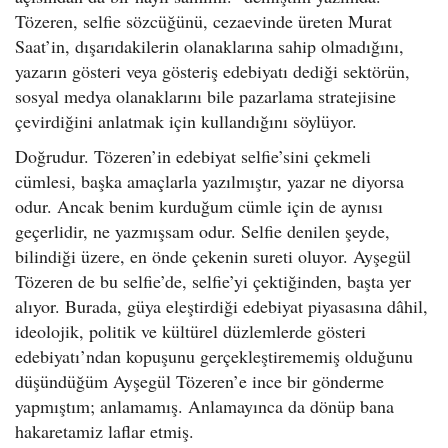
Tözeren, selfie sözcüğünü, cezaevinde üreten Murat
Saat’in, dışarıdakilerin olanaklarına sahip olmadığını,
yazarın gösteri veya gösteriş edebiyatı dediği sektörün,
sosyal medya olanaklarını bile pazarlama stratejisine
çevirdiğini anlatmak için kullandığını söylüyor.
Doğrudur. Tözeren’in edebiyat selfie’sini çekmeli
cümlesi, başka amaçlarla yazılmıştır, yazar ne diyorsa
odur. Ancak benim kurduğum cümle için de aynısı
geçerlidir, ne yazmışsam odur. Selfie denilen şeyde,
bilindiği üzere, en önde çekenin sureti oluyor. Ayşegül
Tözeren de bu selfie’de, selfie’yi çektiğinden, başta yer
alıyor. Burada, güya eleştirdiği edebiyat piyasasına dâhil,
ideolojik, politik ve kültürel düzlemlerde gösteri
edebiyatı’ndan kopuşunu gerçekleştirememiş olduğunu
düşündüğüm Ayşegül Tözeren’e ince bir gönderme
yapmıştım; anlamamış. Anlamayınca da dönüp bana
hakaretamiz laflar etmiş.