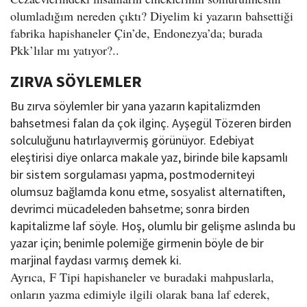
olumladığım nereden çıktı? Diyelim ki yazarın bahsettiği
fabrika hapishaneler Çin’de, Endonezya’da; burada
Pkk’lılar mı yatıyor?..
ZIRVA SÖYLEMLER
Bu zırva söylemler bir yana yazarın kapitalizmden
bahsetmesi falan da çok ilginç. Ayşegül Tözeren birden
solculuğunu hatırlayıvermiş görünüyor. Edebiyat
eleştirisi diye onlarca makale yaz, birinde bile kapsamlı
bir sistem sorgulaması yapma, postmoderniteyi
olumsuz bağlamda konu etme, sosyalist alternatiften,
devrimci mücadeleden bahsetme; sonra birden
kapitalizme laf söyle. Hoş, olumlu bir gelişme aslında bu
yazar için; benimle polemiğe girmenin böyle de bir
marjinal faydası varmış demek ki.
Ayrıca, F Tipi hapishaneler ve buradaki mahpuslarla,
onların yazma edimiyle ilgili olarak bana laf ederek,