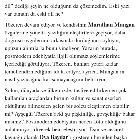
dil” dediği şeyin ne olduğunu da çözemedim. Eski yazı
var tamam da eski dil ne?
Murathan Mungan
Tözeren devam ediyor ve kendisinin
övgülerine yönelik yazdığım eleştirilere geçiyor, daha
doğrusu övgülerinin arkasında durduğunu söylüyor,
upuzun alıntılarla bunu yineliyor. Yazarın burada,
postmodern edebiyatla ilgili olumsuz söylemlerime
içerlediği görülüyor; Tözeren, bunları yeteri kadar
temellendirmediğimi iddia ediyor, ayrıca, Mungan’ın
nasıl yazacağına karışamayacağımı belirtiyor.
Solun, dünyada ve ülkemizde, tasfiye edilirken en çok
kullanılan araçlardan birinin kültür ve sanat eserleri
olduğunu bilmezden gelen bir solcu eleştirmen olabilir
mi? Ayşegül Tözeren’deki şu pişkinliğe, gevşekliğe bakar
mısınız? Postmodern edebiyatın neden kötü olduğunu
anlatamıyor, diyerek beni eleştiriyor! Esin ve cesaret
Oya Baydar
kaynağı olarak
’ı gösteren birinden başka