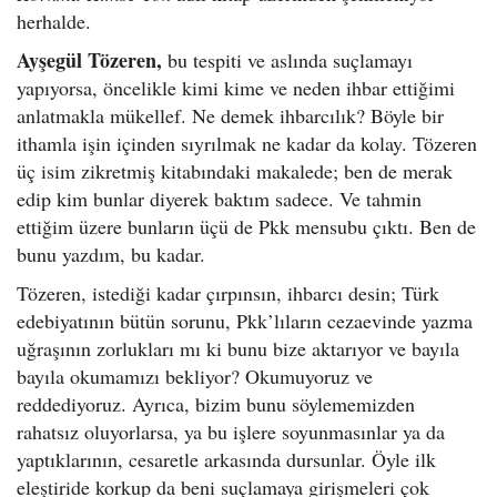
herhalde.
Ayşegül Tözeren,
bu tespiti ve aslında suçlamayı
yapıyorsa, öncelikle kimi kime ve neden ihbar ettiğimi
anlatmakla mükellef. Ne demek ihbarcılık? Böyle bir
ithamla işin içinden sıyrılmak ne kadar da kolay. Tözeren
üç isim zikretmiş kitabındaki makalede; ben de merak
edip kim bunlar diyerek baktım sadece. Ve tahmin
ettiğim üzere bunların üçü de Pkk mensubu çıktı. Ben de
bunu yazdım, bu kadar.
Tözeren, istediği kadar çırpınsın, ihbarcı desin; Türk
edebiyatının bütün sorunu, Pkk’lıların cezaevinde yazma
uğraşının zorlukları mı ki bunu bize aktarıyor ve bayıla
bayıla okumamızı bekliyor? Okumuyoruz ve
reddediyoruz. Ayrıca, bizim bunu söylememizden
rahatsız oluyorlarsa, ya bu işlere soyunmasınlar ya da
yaptıklarının, cesaretle arkasında dursunlar. Öyle ilk
eleştiride korkup da beni suçlamaya girişmeleri çok