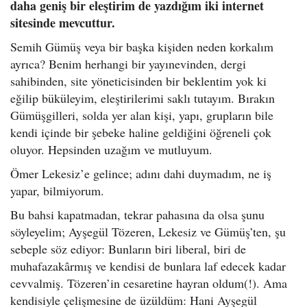
daha geniş bir eleştirim de yazdığım iki internet
sitesinde mevcuttur.
Semih Gümüş veya bir başka kişiden neden korkalım
ayrıca? Benim herhangi bir yayınevinden, dergi
sahibinden, site yöneticisinden bir beklentim yok ki
eğilip büküleyim, eleştirilerimi saklı tutayım. Bırakın
Gümüşgilleri, solda yer alan kişi, yapı, grupların bile
kendi içinde bir şebeke haline geldiğini öğreneli çok
oluyor. Hepsinden uzağım ve mutluyum.
Ömer Lekesiz’e gelince; adını dahi duymadım, ne iş
yapar, bilmiyorum.
Bu bahsi kapatmadan, tekrar pahasına da olsa şunu
söyleyelim; Ayşegül Tözeren, Lekesiz ve Gümüş’ten, şu
sebeple söz ediyor: Bunların biri liberal, biri de
muhafazakârmış ve kendisi de bunlara laf edecek kadar
cevvalmiş. Tözeren’in cesaretine hayran oldum(!). Ama
kendisiyle çelişmesine de üzüldüm: Hani Ayşegül