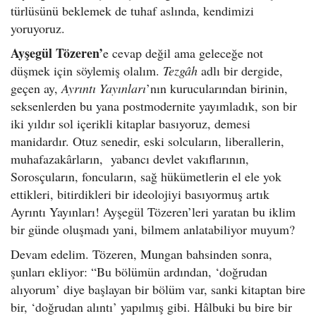
türlüsünü beklemek de tuhaf aslında, kendimizi
yoruyoruz.
Ayşegül Tözeren’
e cevap değil ama geleceğe not
düşmek için söylemiş olalım.
Tezgâh
adlı bir dergide,
geçen ay,
Ayrıntı Yayınları
’nın kurucularından birinin,
seksenlerden bu yana postmodernite yayımladık, son bir
iki yıldır sol içerikli kitaplar basıyoruz, demesi
manidardır. Otuz senedir, eski solcuların, liberallerin,
muhafazakârların, yabancı devlet vakıflarının,
Sorosçuların, foncuların, sağ hükümetlerin el ele yok
ettikleri, bitirdikleri bir ideolojiyi basıyormuş artık
Ayrıntı Yayınları! Ayşegül Tözeren’leri yaratan bu iklim
bir günde oluşmadı yani, bilmem anlatabiliyor muyum?
Devam edelim. Tözeren, Mungan bahsinden sonra,
şunları ekliyor: “Bu bölümün ardından, ‘doğrudan
alıyorum’ diye başlayan bir bölüm var, sanki kitaptan bire
bir, ‘doğrudan alıntı’ yapılmış gibi. Hâlbuki bu bire bir