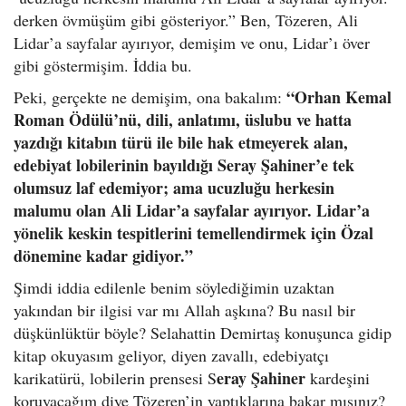
derken övmüşüm gibi gösteriyor.” Ben, Tözeren, Ali
Lidar’a sayfalar ayırıyor, demişim ve onu, Lidar’ı över
gibi göstermişim. İddia bu.
“Orhan Kemal
Peki, gerçekte ne demişim, ona bakalım:
Roman Ödülü’nü, dili, anlatımı, üslubu ve hatta
yazdığı kitabın türü ile bile hak etmeyerek alan,
edebiyat lobilerinin bayıldığı Seray Şahiner’e tek
olumsuz laf edemiyor; ama ucuzluğu herkesin
malumu olan Ali Lidar’a sayfalar ayırıyor. Lidar’a
yönelik keskin tespitlerini temellendirmek için Özal
dönemine kadar gidiyor.”
Şimdi iddia edilenle benim söylediğimin uzaktan
yakından bir ilgisi var mı Allah aşkına? Bu nasıl bir
düşkünlüktür böyle? Selahattin Demirtaş konuşunca gidip
kitap okuyasım geliyor, diyen zavallı, edebiyatçı
eray Şahiner
karikatürü, lobilerin prensesi S
kardeşini
koruyacağım diye Tözeren’in yaptıklarına bakar mısınız?