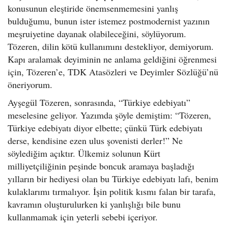
konusunun eleştiride önemsenmemesini yanlış
bulduğumu, bunun ister istemez postmodernist yazının
meşruiyetine dayanak olabileceğini, söylüyorum.
Tözeren, dilin kötü kullanımını destekliyor, demiyorum.
Kapı aralamak deyiminin ne anlama geldiğini öğrenmesi
için, Tözeren’e, TDK Atasözleri ve Deyimler Sözlüğü’nü
öneriyorum.
Ayşegül Tözeren, sonrasında, “Türkiye edebiyatı”
meselesine geliyor. Yazımda şöyle demiştim: “Tözeren,
Türkiye edebiyatı diyor elbette; çünkü Türk edebiyatı
derse, kendisine ezen ulus şovenisti derler!” Ne
söylediğim açıktır. Ülkemiz solunun Kürt
milliyetçiliğinin peşinde boncuk aramaya başladığı
yılların bir hediyesi olan bu Türkiye edebiyatı lafı, benim
kulaklarımı tırmalıyor. İşin politik kısmı falan bir tarafa,
kavramın oluşturulurken ki yanlışlığı bile bunu
kullanmamak için yeterli sebebi içeriyor.