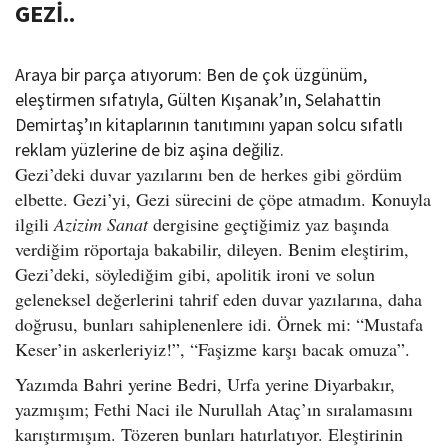
GEZİ..
Araya bir parça atıyorum: Ben de çok üzgünüm,
eleştirmen sıfatıyla, Gülten Kışanak’ın, Selahattin
Demirtaş’ın kitaplarının tanıtımını yapan solcu sıfatlı
reklam yüzlerine de biz aşina değiliz.
Gezi’deki duvar yazılarını ben de herkes gibi gördüm
elbette. Gezi’yi, Gezi sürecini de çöpe atmadım. Konuyla
ilgili
Azizim Sanat
dergisine geçtiğimiz yaz başında
verdiğim röportaja bakabilir, dileyen. Benim eleştirim,
Gezi’deki, söylediğim gibi, apolitik ironi ve solun
geleneksel değerlerini tahrif eden duvar yazılarına, daha
doğrusu, bunları sahiplenenlere idi. Örnek mi: “Mustafa
Keser’in askerleriyiz!”, “Faşizme karşı bacak omuza”.
Yazımda Bahri yerine Bedri, Urfa yerine Diyarbakır,
yazmışım; Fethi Naci ile Nurullah Ataç’ın sıralamasını
karıştırmışım. Tözeren bunları hatırlatıyor. Eleştirinin