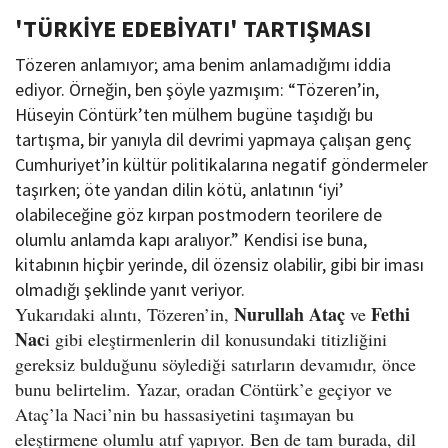
'TÜRKİYE EDEBİYATI' TARTIŞMASI
Tözeren anlamıyor; ama benim anlamadığımı iddia
ediyor. Örneğin, ben şöyle yazmışım: “Tözeren’in,
Hüseyin Cöntürk’ten mülhem bugüne taşıdığı bu
tartışma, bir yanıyla dil devrimi yapmaya çalışan genç
Cumhuriyet’in kültür politikalarına negatif göndermeler
taşırken; öte yandan dilin kötü, anlatının ‘iyi’
olabileceğine göz kırpan postmodern teorilere de
olumlu anlamda kapı aralıyor.” Kendisi ise buna,
kitabının hiçbir yerinde, dil özensiz olabilir, gibi bir iması
olmadığı şeklinde yanıt veriyor.
Nurullah Ataç
Fethi
Yukarıdaki alıntı, Tözeren’in,
ve
Nac
i gibi eleştirmenlerin dil konusundaki titizliğini
gereksiz bulduğunu söylediği satırların devamıdır, önce
bunu belirtelim. Yazar, oradan Cöntürk’e geçiyor ve
Ataç’la Naci’nin bu hassasiyetini taşımayan bu
eleştirmene olumlu atıf yapıyor. Ben de tam burada, dil