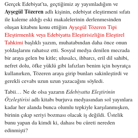
Gerçek Edebiyat’ta, geçtiğimiz ay yayımladığım ve
Ayşegül Tözeren
adlı kişinin, edebiyat eleştirmeni sıfatı
ile kaleme aldığı eski makalelerinin derlenmesinden
oluşan kitabını konu ettiğim
A
yşegül Tözeren Tipi
Eleştirmenlik veya Edebiyatta Eleştirisizliğin Eleştirel
Tahkimi
başlıklı yazım, muhatabından daha önce onun
yoldaşlarını rahatsız etti. Sosyal medya denilen mecrada
bir araya gelen bu kitle; ulusalcı, ihbarcı, eril dil sahibi,
nefret dolu, öfke yüklü gibi lafızları benim için hoyratça
kullanırken, Tözeren araya girip bunları sakinleştirdi ve
gerekli cevabı uzun uzun yazacağını söyledi.
Tabii… Ne de olsa yazarın
Edebiyatta Eleştirinin
Özeleştirisi
adlı kitabı burjuva medyasından sol yayınlara
kadar her alanda bunca olumlu tepkiyle karşılanmışken,
birinin çıkıp seriyi bozması olacak iş değildi. Üstelik
bunu yapan da kimdi ki, dahası bu cüreti nereden
edinmişti?