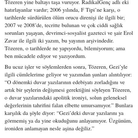
Tözeren yine baltayı taşa vuruyor. RadikalGenç adlı eki
hatırlayanlar vardır; 2006 yılında, F Tipi’ne karşı, o
tarihlerde sürdürülen ölüm orucu direnişi ile ilgili bir;
2007 ve 2008’de, tecritte bulunan ve çok ciddi sağlık
sorunları yaşayan, devrimci-sosyalist gazeteci ve şair Erol
Zavar ile ilgili iki yazım, bu yayının arşivindedir.
Tözeren, o tarihlerde ne yapıyordu, bilemiyorum; ama
ben mücadele ediyor ve yazıyordum.
Bu ucuz işler ve söylemlerden sonra, Tözeren, Gezi’yle
ilgili cümlelerime geliyor ve yazımdan şunları alıntılıyor:
“O dönemki duvar yazılarının edebiyatı zorladığını ve
artık bir şeylerin değişmesi gerektiğini söyleyen Tözeren,
o duvar yazılarındaki apolitik ironiyi, solun geleneksel
değerlerinin tahrifini falan elbette umursamıyor.” Bunlara
karşılık da şöyle diyor: “Gezi’deki duvar yazılarını ya
görmemiş ya da yine okuduğunu anlayamıyor. Üzgünüm,
ironiden anlamayan nesle aşina değiliz.”