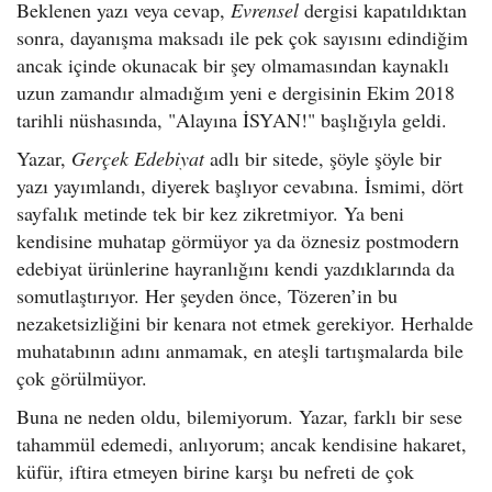
Beklenen yazı veya cevap,
Evrensel
dergisi kapatıldıktan
sonra, dayanışma maksadı ile pek çok sayısını edindiğim
ancak içinde okunacak bir şey olmamasından kaynaklı
uzun zamandır almadığım yeni e dergisinin Ekim 2018
tarihli nüshasında, "Alayına İSYAN!" başlığıyla geldi.
Yazar,
Gerçek Edebiyat
adlı bir sitede, şöyle şöyle bir
yazı yayımlandı, diyerek başlıyor cevabına. İsmimi, dört
sayfalık metinde tek bir kez zikretmiyor. Ya beni
kendisine muhatap görmüyor ya da öznesiz postmodern
edebiyat ürünlerine hayranlığını kendi yazdıklarında da
somutlaştırıyor. Her şeyden önce, Tözeren’in bu
nezaketsizliğini bir kenara not etmek gerekiyor. Herhalde
muhatabının adını anmamak, en ateşli tartışmalarda bile
çok görülmüyor.
Buna ne neden oldu, bilemiyorum. Yazar, farklı bir sese
tahammül edemedi, anlıyorum; ancak kendisine hakaret,
küfür, iftira etmeyen birine karşı bu nefreti de çok