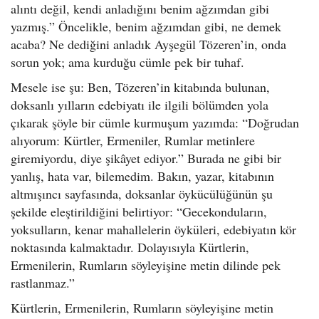
alıntı değil, kendi anladığını benim ağzımdan gibi
yazmış.” Öncelikle, benim ağzımdan gibi, ne demek
acaba? Ne dediğini anladık Ayşegül Tözeren’in, onda
sorun yok; ama kurduğu cümle pek bir tuhaf.
Mesele ise şu: Ben, Tözeren’in kitabında bulunan,
doksanlı yılların edebiyatı ile ilgili bölümden yola
çıkarak şöyle bir cümle kurmuşum yazımda: “Doğrudan
alıyorum: Kürtler, Ermeniler, Rumlar metinlere
giremiyordu, diye şikâyet ediyor.” Burada ne gibi bir
yanlış, hata var, bilemedim. Bakın, yazar, kitabının
altmışıncı sayfasında, doksanlar öykücülüğünün şu
şekilde eleştirildiğini belirtiyor: “Gecekonduların,
yoksulların, kenar mahallelerin öyküleri, edebiyatın kör
noktasında kalmaktadır. Dolayısıyla Kürtlerin,
Ermenilerin, Rumların söyleyişine metin dilinde pek
rastlanmaz.”
Kürtlerin, Ermenilerin, Rumların söyleyişine metin