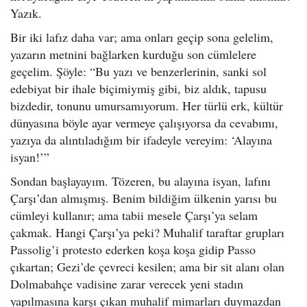
Yazık.
Bir iki lafız daha var; ama onları geçip sona gelelim,
yazarın metnini bağlarken kurduğu son cümlelere
geçelim. Şöyle: “Bu yazı ve benzerlerinin, sanki sol
edebiyat bir ihale biçimiymiş gibi, biz aldık, tapusu
bizdedir, tonunu umursamıyorum. Her türlü erk, kültür
dünyasına böyle ayar vermeye çalışıyorsa da cevabımı,
yazıya da alıntıladığım bir ifadeyle vereyim: ‘Alayına
isyan!’”
Sondan başlayayım. Tözeren, bu alayına isyan, lafını
Çarşı’dan almışmış. Benim bildiğim ülkenin yarısı bu
cümleyi kullanır; ama tabii mesele Çarşı’ya selam
çakmak. Hangi Çarşı’ya peki? Muhalif taraftar grupları
Passolig’i protesto ederken koşa koşa gidip Passo
çıkartan; Gezi’de çevreci kesilen; ama bir sit alanı olan
Dolmabahçe vadisine zarar verecek yeni stadın
yapılmasına karşı çıkan muhalif mimarları duymazdan