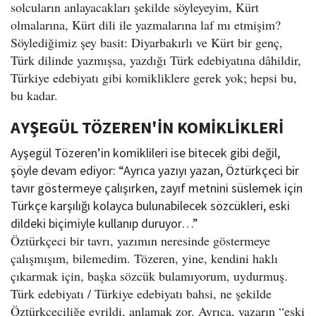
solcuların anlayacakları şekilde söyleyeyim, Kürt
olmalarına, Kürt dili ile yazmalarına laf mı etmişim?
Söylediğimiz şey basit: Diyarbakırlı ve Kürt bir genç,
Türk dilinde yazmışsa, yazdığı Türk edebiyatına dâhildir,
Türkiye edebiyatı gibi komikliklere gerek yok; hepsi bu,
bu kadar.
AYŞEGÜL TÖZEREN'İN KOMİKLİKLERİ
Ayşegül Tözeren’in komiklileri ise bitecek gibi değil,
şöyle devam ediyor: “Ayrıca yazıyı yazan, Öztürkçeci bir
tavır göstermeye çalışırken, zayıf metnini süslemek için
Türkçe karşılığı kolayca bulunabilecek sözcükleri, eski
dildeki biçimiyle kullanıp duruyor…”
Öztürkçeci bir tavrı, yazımın neresinde göstermeye
çalışmışım, bilemedim. Tözeren, yine, kendini haklı
çıkarmak için, başka sözcük bulamıyorum, uydurmuş.
Türk edebiyatı / Türkiye edebiyatı bahsi, ne şekilde
Öztürkçeciliğe evrildi, anlamak zor. Ayrıca, yazarın “eski