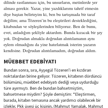
dilinde rastlanması için, bu unsurların, metinlerde yer
alması gerekir. Yazar, yine yazdıklarımı tahrif etmesin
diye baştan belirteyim ki, ben bu tartışmada bir taraf
değilim; ama Tözeren’in bu eleştirileri desteklediğini,
kitabından ve söyleşilerinden biliyoruz. Ben de bunu,
evet, anladığım şekliyle aktardım. Bunda kızacak bir şey
yok. Doğrudan almakla doğrudan alıntılamanın aynı
eylem olmadığını da yine hatırlatmak isterim yazarın
kendisine. Doğrudan alıntılamadım, doğrudan aldım.
MÜEBBET EDEBİYATI
Bundan sonra, sıra, Ayşegül Tözeren’i en kızdıran
noktalardan birine geliyor. Tözeren, kitabının dördüncü
bölümünü, müebbet edebiyatı dediği veya uydurduğu
türe ayırmıştı. Ben de bundan bahsetmiştim,
bahsetmese miydim? Şöyle demiştim: “Eleştirmen,
burada, kitabın temasına ancak yardımcı olabilecek bir
izlekle; Pkk üyesi üç kişinin, (Mahmut Yamalak, Mahmut