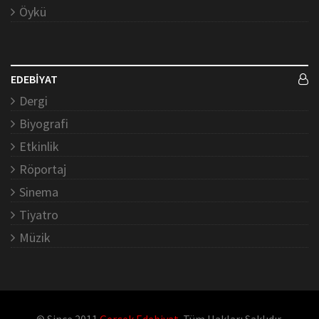
Öykü
EDEBİYAT
Dergi
Biyografi
Etkinlik
Röportaj
Sinema
Tiyatro
Müzik
© Since 2011
Gerçek Edebiyat
. Tüm Hakları Saklıdır.