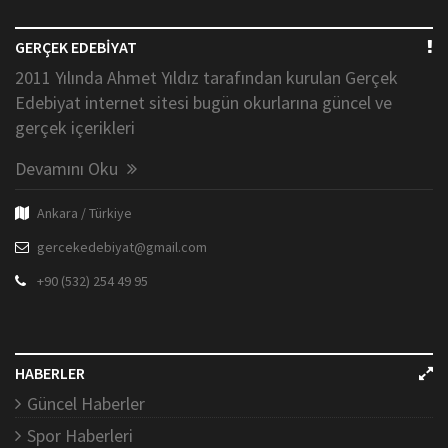
GERÇEK EDEBİYAT
2011 Yılında Ahmet Yıldız tarafından kurulan Gerçek
Edebiyat internet sitesi bugün okurlarına güncel ve
gerçek içerikleri
Devamını Oku
Ankara / Türkiye
gercekedebiyat@gmail.com
+90 (532) 254 49 95
HABERLER
Güncel Haberler
Spor Haberleri