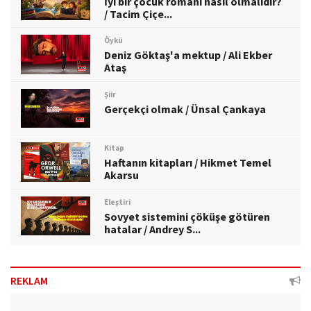
İyi bir çocuk romanı nasıl olmalıdır?
/ Tacim Çiçe...
Öykü
Deniz Göktaş'a mektup / Ali Ekber
Ataş
Şiir
Gerçekçi olmak / Ünsal Çankaya
Kitap
Haftanın kitapları / Hikmet Temel
Akarsu
Eleştiri
Sovyet sistemini çöküşe götüren
hatalar / Andrey S...
REKLAM