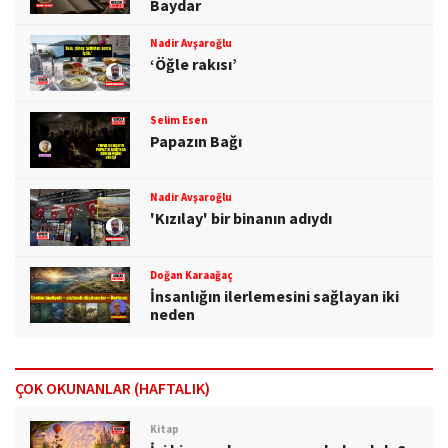
Baydar
Nadir Avşaroğlu
‘Öğle rakısı’
Selim Esen
Papazın Bağı
Nadir Avşaroğlu
'Kızılay' bir binanın adıydı
Doğan Karaağaç
İnsanlığın ilerlemesini sağlayan iki
neden
ÇOK OKUNANLAR (HAFTALIK)
Kitap