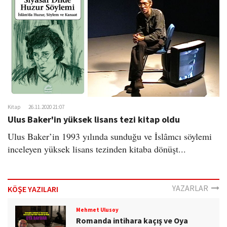
o
n
Kitap
26.11.2020 21:07
Ulus Baker'in yüksek lisans tezi kitap oldu
Ulus Baker’in 1993 yılında sunduğu ve İslâmcı söylemi
inceleyen yüksek lisans tezinden kitaba dönüşt...
YAZARLAR
KÖŞE YAZILARI
Mehmet Ulusoy
Romanda intihara kaçış ve Oya