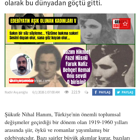
olarak bu dünyadan göçtü gitti.
o
n
gercekedebiyat.com
2219
Nadir Avşaroğlu
6/1/2026 1:07:00 AM
Şükufe Nihal Hanım, Türkiye'nin önemli toplumsal
değişmeler geçirdiği bir dönem olan 1919-1960 yılları
arasında şiir, öykü ve romanlar yayımlamış bir
edebiyatçıdır. Bazı şairler büyük akımlar kurar, bazıları