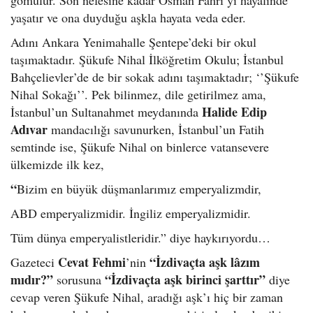
yaşatır ve ona duyduğu aşkla hayata veda eder.
Adını Ankara Yenimahalle Şentepe’deki bir okul
taşımaktadır. Şükufe Nihal İlköğretim Okulu; İstanbul
Bahçelievler’de de bir sokak adını taşımaktadır; ‘’Şükufe
Nihal Sokağı’’. Pek bilinmez, dile getirilmez ama,
Halide Edip
İstanbul’un Sultanahmet meydanında
Adıvar
mandacılığı savunurken, İstanbul’un Fatih
semtinde ise, Şükufe Nihal on binlerce vatansevere
ülkemizde ilk kez,
“
Bizim en büyük düşmanlarımız emperyalizmdir,
ABD emperyalizmidir. İngiliz emperyalizmidir.
Tüm dünya emperyalistleridir.” diye haykırıyordu…
Cevat Fehmi
“İzdivaçta aşk lâzım
Gazeteci
’nin
mıdır?”
“İzdivaçta aşk birinci şarttır”
sorusuna
diye
cevap veren Şükufe Nihal, aradığı aşk’ı hiç bir zaman