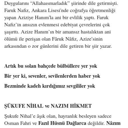
Duygularını “Allahaısmarladık” şiirinde dile getirmişti.
Faruk Nafiz, Ankara Lisesi'nde coğrafya öğretmenliği
yapan Aziziye Hanım'la ani bir evlilik yaptı. Faruk
Nafiz’in ansızın evlenmesi edebiyat çevrelerini çok
şaşırttı. Azize Hanım’ın bir amansız hastalıktan ani
ölümü ile perişan olan Fâruk Nâfiz, Azize’sinin
arkasından o zor günlerini dile getiren bir şiir yazar.
Artık bu solan bahçede bülbüllere yer yok
Bir yer ki, sevenler, sevilenlerden haber yok
Bezminde kadeh kırdığımız sevgililer yok
ŞÜKUFE NİHAL ve NAZIM HİKMET
Şukufe Nihal’e âşık olan, hayranlık besleyen sadece
Fazıl Hüsnü Dağlarca
Nâzım
Osman Fahri ve
değildir.