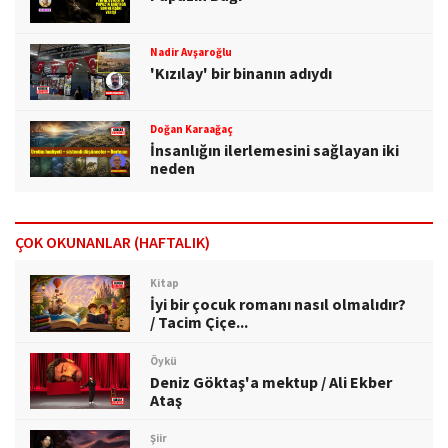
Nadir Avşaroğlu
'Kızılay' bir binanın adıydı
Doğan Karaağaç
İnsanlığın ilerlemesini sağlayan iki
neden
ÇOK OKUNANLAR (HAFTALIK)
Kitap
İyi bir çocuk romanı nasıl olmalıdır?
/ Tacim Çiçe...
Öykü
Deniz Göktaş'a mektup / Ali Ekber
Ataş
Şiir