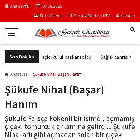
Ana Sayfa
07.08.2026
Foto Galeri
Gerçek Edebiyat TV
Yazarlar
T
o
g
Son Dakika
Derviş Zaim seçici kurul başkanı oldu
Sağlık tanrısının hey
g
l
e
Anasayfa
Şükufe Nihal (Başar) Hanım
N
Şükufe Nihal (Başar)
a
v
Hanım
i
g
Şükufe Farsça kökenli bir isimdi, açmamış
a
çiçek, tomurcuk anlamına gelirdi... Şükufe
t
Nihal adı gibi açmadan solan bir çiçek
i