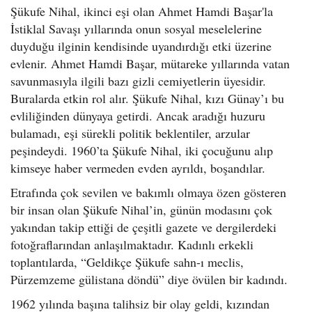
Şükufe Nihal, ikinci eşi olan Ahmet Hamdi Başar'la
İstiklal Savaşı yıllarında onun sosyal meselelerine
duyduğu ilginin kendisinde uyandırdığı etki üzerine
evlenir. Ahmet Hamdi Başar, mütareke yıllarında vatan
savunmasıyla ilgili bazı gizli cemiyetlerin üyesidir.
Buralarda etkin rol alır. Şükufe Nihal, kızı Günay’ı bu
evliliğinden dünyaya getirdi. Ancak aradığı huzuru
bulamadı, eşi sürekli politik beklentiler, arzular
peşindeydi. 1960’ta Şükufe Nihal, iki çocuğunu alıp
kimseye haber vermeden evden ayrıldı, boşandılar.
Etrafında çok sevilen ve bakımlı olmaya özen gösteren
bir insan olan Şükufe Nihal’in, günün modasını çok
yakından takip ettiği de çeşitli gazete ve dergilerdeki
fotoğraflarından anlaşılmaktadır. Kadınlı erkekli
toplantılarda, “Geldikçe Şükufe sahn-ı meclis,
Pürzemzeme gülistana döndü” diye övülen bir kadındı.
1962 yılında başına talihsiz bir olay geldi, kızından