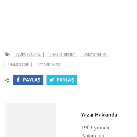
#ŞUKUFE NIHAL
#NAZIM HIKMET
#CEVAT FEHMI
#HALIDE EDIP
#FARUK NAFIZ
Yazar Hakkında
1963 yılında
Ankara’da