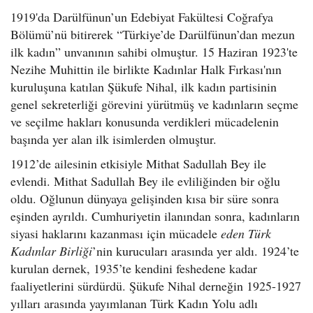
1919'da Darülfünun’un Edebiyat Fakültesi Coğrafya
Bölümü’nü bitirerek “Türkiye’de Darülfünun’dan mezun
ilk kadın” unvanının sahibi olmuştur. 15 Haziran 1923'te
Nezihe Muhittin ile birlikte Kadınlar Halk Fırkası'nın
kuruluşuna katılan Şükufe Nihal, ilk kadın partisinin
genel sekreterliği görevini yürütmüş ve kadınların seçme
ve seçilme hakları konusunda verdikleri mücadelenin
başında yer alan ilk isimlerden olmuştur.
1912’de ailesinin etkisiyle Mithat Sadullah Bey ile
evlendi. Mithat Sadullah Bey ile evliliğinden bir oğlu
oldu. Oğlunun dünyaya gelişinden kısa bir süre sonra
eşinden ayrıldı. Cumhuriyetin ilanından sonra, kadınların
siyasi haklarını kazanması için mücadele
eden Türk
Kadınlar Birliği
’nin kurucuları arasında yer aldı. 1924’te
kurulan dernek, 1935’te kendini feshedene kadar
faaliyetlerini sürdürdü. Şükufe Nihal derneğin 1925-1927
yılları arasında yayımlanan Türk Kadın Yolu adlı