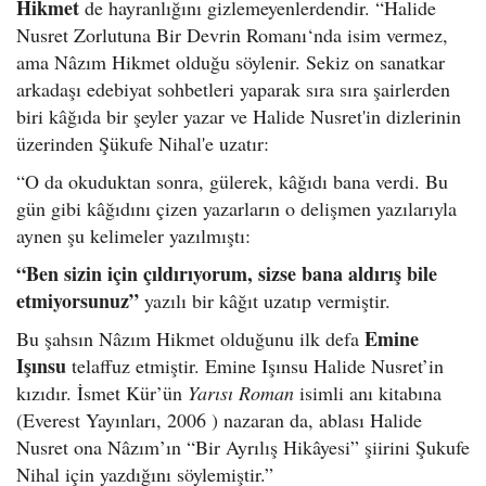
Hikmet
de hayranlığını gizlemeyenlerdendir. “Halide
Nusret Zorlutuna Bir Devrin Romanı‘nda isim vermez,
ama Nâzım Hikmet olduğu söylenir. Sekiz on sanatkar
arkadaşı edebiyat sohbetleri yaparak sıra sıra şairlerden
biri kâğıda bir şeyler yazar ve Halide Nusret'in dizlerinin
üzerinden Şükufe Nihal'e uzatır:
“O da okuduktan sonra, gülerek, kâğıdı bana verdi. Bu
gün gibi kâğıdını çizen yazarların o delişmen yazılarıyla
aynen şu kelimeler yazılmıştı:
“Ben sizin için çıldırıyorum, sizse bana aldırış bile
etmiyorsunuz”
yazılı bir kâğıt uzatıp vermiştir.
Emine
Bu şahsın Nâzım Hikmet olduğunu ilk defa
Işınsu
telaffuz etmiştir. Emine Işınsu Halide Nusret’in
kızıdır. İsmet Kür’ün
Yarısı Roman
isimli anı kitabına
(Everest Yayınları, 2006 ) nazaran da, ablası Halide
Nusret ona Nâzım’ın “Bir Ayrılış Hikâyesi” şiirini Şukufe
Nihal için yazdığını söylemiştir.”