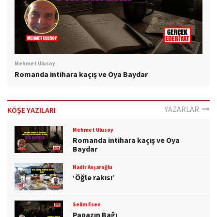
Mehmet Ulusoy
Romanda intihara kaçış ve Oya Baydar
YAZARLAR
KÖŞE YAZILARI
Mehmet Ulusoy
Romanda intihara kaçış ve Oya
Baydar
Nadir Avşaroğlu
‘Öğle rakısı’
Selim Esen
Papazın Bağı