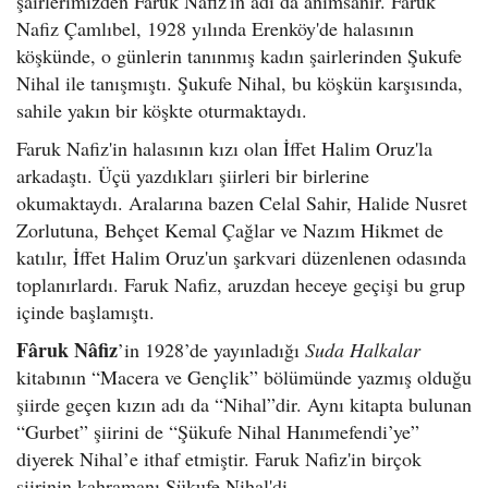
şairlerimizden Faruk Nafiz'in adı da anımsanır. Faruk
Nafiz Çamlıbel, 1928 yılında Erenköy'de halasının
köşkünde, o günlerin tanınmış kadın şairlerinden Şukufe
Nihal ile tanışmıştı. Şukufe Nihal, bu köşkün karşısında,
sahile yakın bir köşkte oturmaktaydı.
Faruk Nafiz'in halasının kızı olan İffet Halim Oruz'la
arkadaştı. Üçü yazdıkları şiirleri bir birlerine
okumaktaydı. Aralarına bazen Celal Sahir, Halide Nusret
Zorlutuna, Behçet Kemal Çağlar ve Nazım Hikmet de
katılır, İffet Halim Oruz'un şarkvari düzenlenen odasında
toplanırlardı. Faruk Nafiz, aruzdan heceye geçişi bu grup
içinde başlamıştı.
Fâruk Nâfiz
’in 1928’de yayınladığı
Suda Halkalar
kitabının “Macera ve Gençlik” bölümünde yazmış olduğu
şiirde geçen kızın adı da “Nihal”dir. Aynı kitapta bulunan
“Gurbet” şiirini de “Şükufe Nihal Hanımefendi’ye”
diyerek Nihal’e ithaf etmiştir. Faruk Nafiz'in birçok
şiirinin kahramanı Şükufe Nihal'di.