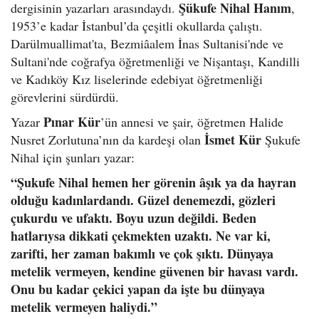
Şükufe Nihal Hanım
dergisinin yazarları arasındaydı.
,
1953’e kadar İstanbul’da çeşitli okullarda çalıştı.
Darülmuallimat'ta, Bezmiâalem İnas Sultanisi'nde ve
Sultani'nde coğrafya öğretmenliği ve Nişantaşı, Kandilli
ve Kadıköy Kız liselerinde edebiyat öğretmenliği
görevlerini sürdürdü.
Pınar Kür
Yazar
’ün annesi ve şair, öğretmen Halide
İsmet Kür
Nusret Zorlutuna’nın da kardeşi olan
Şukufe
Nihal için şunları yazar:
“Şukufe Nihal hemen her görenin âşık ya da hayran
olduğu kadınlardandı. Güzel denemezdi, gözleri
çukurdu ve ufaktı. Boyu uzun değildi. Beden
hatlarıysa dikkati çekmekten uzaktı. Ne var ki,
zarifti, her zaman bakımlı ve çok şıktı. Dünyaya
metelik vermeyen, kendine güvenen bir havası vardı.
Onu bu kadar çekici yapan da işte bu dünyaya
metelik vermeyen haliydi.”