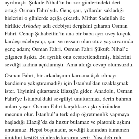
ayrılmıştı. Şükufe Nihal’in bu zor günlerindeki dert
ortağı Osman Fahri’ydi. Genç şair, yıllardır sakladığı
hislerini o günlerde açığa çıkardı. Mithat Sadullah ile
birlikte
Arkadaş
adlı edebiyat dergisini çıkaran Osman
Fahri. Cenap Şahabettin’in ana bir baba ayrı üvey küçük
kardeşi edebiyatçı, şair ve ressam olan otuz yaş civarında
genç adam; Osman Fahri. Osman Fahri Şükufe Nihal’e
çılgınca âşıktı. Bu ayrılık onu cesaretlendirmiş, hislerini
sevdiği kadına açıklamıştı. Ama aldığı cevap olumsuzdu.
Osman Fahri, bir arkadaşının karısına âşık olmayı
kendisine yakıştıramadığı için İstanbul'dan uzaklaşmak
ister. Tayinini çıkartarak Elazığ'a gider. Anadolu, Osman
Fahri'ye İstanbul'daki sevgiliyi unutturmaz, derin buhran
anları yaşar. Osman Fahri karşılıksız aşkı yüzünden
mecnun olur. İstanbul’u terk edip öğretmenlik yapmaya
başladığı Elazığ’da da huzur bulamaz ve platonik aşkını
unutamaz. Hepsi boşunadır, sevdiği kadından tamamen
ümidini kestiği günlerde kararını verir. Yaşadığı ruh