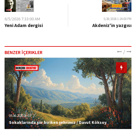
6/5/2026 7:33:00 AM
5/28/2026 1:24:00 PM
Yeni Adam dergisi
Akdeniz'in yazgısı
/
BENZER İÇERIKLER
05.06.2026 08:03
Sokaklarında şiir biriken şehrimiz / Davut Köksoy