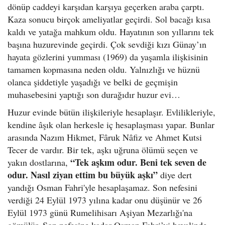
dönüp caddeyi karşıdan karşıya geçerken araba çarptı.
Kaza sonucu birçok ameliyatlar geçirdi. Sol bacağı kısa
kaldı ve yatağa mahkum oldu. Hayatının son yıllarını tek
başına huzurevinde geçirdi. Çok sevdiği kızı Günay’ın
hayata gözlerini yumması (1969) da yaşamla ilişkisinin
tamamen kopmasına neden oldu. Yalnızlığı ve hüznü
olanca şiddetiyle yaşadığı ve belki de geçmişin
muhasebesini yaptığı son durağıdır huzur evi…
Huzur evinde bütün ilişkileriyle hesaplaşır. Evlilikleriyle,
kendine âşık olan herkesle iç hesaplaşması yapar. Bunlar
arasında Nazım Hikmet, Fâruk Nâfiz ve Ahmet Kutsi
Tecer de vardır. Bir tek, aşkı uğruna ölümü seçen ve
“Tek aşkım odur. Beni tek seven de
yakın dostlarına,
odur. Nasıl ziyan ettim bu büyük aşkı”
diye dert
yandığı Osman Fahri'yle hesaplaşamaz. Son nefesini
verdiği 24 Eylül 1973 yılına kadar onu düşünür ve 26
Eylül 1973 günü Rumelihisarı Aşiyan Mezarlığı'na
gömülür. Son nefesine kadar Osman Fahri’yi hayalinde