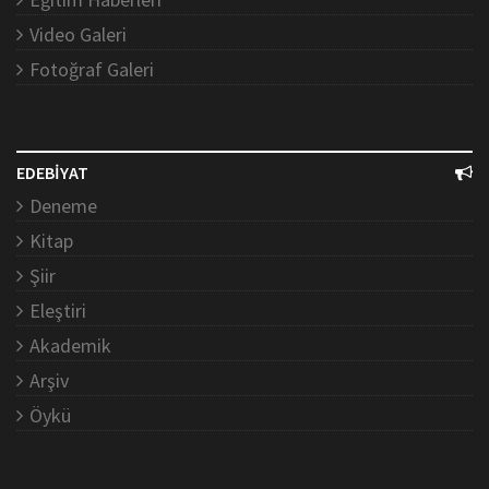
Video Galeri
Fotoğraf Galeri
EDEBİYAT
Deneme
Kitap
Şiir
Eleştiri
Akademik
Arşiv
Öykü