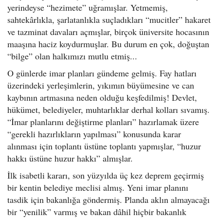
yerindeyse “hezimete” uğramışlar. Yetmemiş,
sahtekârlıkla, şarlatanlıkla suçladıkları “mucitler” hakaret
ve tazminat davaları açmışlar, birçok üniversite hocasının
maaşına haciz koydurmuşlar. Bu durum en çok, doğuştan
“bilge” olan halkımızı mutlu etmiş...
O günlerde imar planları gündeme gelmiş. Fay hatları
üzerindeki yerleşimlerin, yıkımın büyümesine ve can
kaybının artmasına neden olduğu keşfedilmiş! Devlet,
hükümet, belediyeler, muhtarlıklar derhal kolları sıvamış.
“İmar planlarını değiştirme planları” hazırlamak üzere
“gerekli hazırlıkların yapılması” konusunda karar
alınması için toplantı üstüne toplantı yapmışlar, “huzur
hakkı üstüne huzur hakkı” almışlar.
İlk isabetli kararı, son yüzyılda üç kez deprem geçirmiş
bir kentin belediye meclisi almış. Yeni imar planını
tasdik için bakanlığa göndermiş. Planda aklın almayacağı
bir “yenilik” varmış ve bakan dâhil hiçbir bakanlık