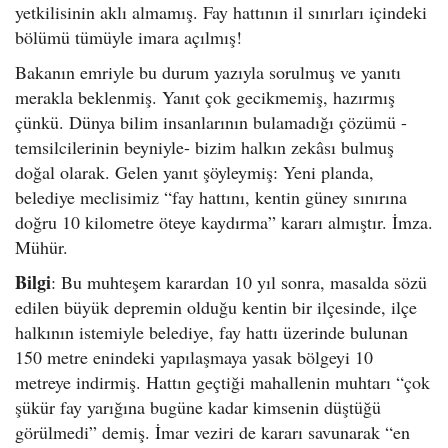
yetkilisinin aklı almamış. Fay hattının il sınırları içindeki
bölümü tümüyle imara açılmış!
Bakanın emriyle bu durum yazıyla sorulmuş ve yanıtı
merakla beklenmiş. Yanıt çok gecikmemiş, hazırmış
çünkü. Dünya bilim insanlarının bulamadığı çözümü -
temsilcilerinin beyniyle- bizim halkın zekâsı bulmuş
doğal olarak. Gelen yanıt şöyleymiş: Yeni planda,
belediye meclisimiz “fay hattını, kentin güney sınırına
doğru 10 kilometre öteye kaydırma” kararı almıştır. İmza.
Mühür.
Bilgi
: Bu muhteşem karardan 10 yıl sonra, masalda sözü
edilen büyük depremin olduğu kentin bir ilçesinde, ilçe
halkının istemiyle belediye, fay hattı üzerinde bulunan
150 metre enindeki yapılaşmaya yasak bölgeyi 10
metreye indirmiş. Hattın geçtiği mahallenin muhtarı “çok
şükür fay yarığına bugüne kadar kimsenin düştüğü
görülmedi” demiş. İmar veziri de kararı savunarak “en