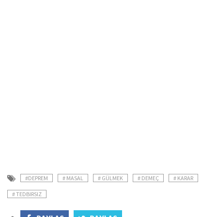
#DEPREM
# MASAL
# GÜLMEK
# DEMEÇ
# KARAR
# TEDBIRSIZ