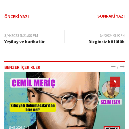
SONRAKİ YAZI
ÖNCEKİ YAZI
3/4/2023 5:21:00 PM
3/4/2023 4:08:00 PM
Yeşilay ve karikatür
Dizginsiz kötülük
/
BENZER İÇERIKLER
19.06.2026 10:47