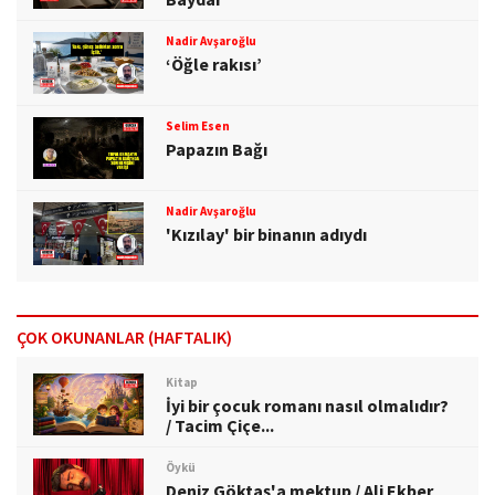
Nadir Avşaroğlu
‘Öğle rakısı’
Selim Esen
Papazın Bağı
Nadir Avşaroğlu
'Kızılay' bir binanın adıydı
ÇOK OKUNANLAR (HAFTALIK)
Kitap
İyi bir çocuk romanı nasıl olmalıdır?
/ Tacim Çiçe...
Öykü
Deniz Göktaş'a mektup / Ali Ekber