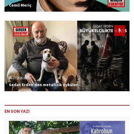
Cemil Meriç
04.07.2026 08:28
Sedat Erden’den metafizik öyküler
EN SON YAZI