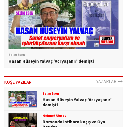
Selim Esen
Hasan Hüseyin Yalvaç 'Acı yaşanır' demişti
YAZARLAR
KÖŞE YAZILARI
Selim Esen
Hasan Hüseyin Yalvaç 'Acı yaşanır'
demişti
Mehmet Ulusoy
Romanda intihara kaçış ve Oya
Baydar