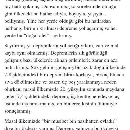
o
fay hattı çokmuş. Dünyanın başka yörelerinde olduğu
n
gibi ülkedeki bu hatlar adıyla, boyuyla, yaşıyla...
belliymiş. Yine her yerde olduğu gibi bu hatlardan
herhangi birinin kırılması depreme yol açarmış ve her
yerde bu “doğal afet” sayılırmış.
Sayılırmış ya depremlerin yol açtığı yıkım, can ve mal
kaybı aynı olmazmış. Depremlerin sık görüldüğü
gelişmiş bazı ülkelerde alınan önlemlerle zarar en aza
indirilirmiş. Söz gelimi, gelişmiş bir uzak doğu ülkesinde
7-8 şiddetindeki bir deprem biraz korkuya, birkaç binada
sıva dökülmesine ve bazen üç beş yaralanmaya neden
olurken, masal ülkemizde 20. yüzyılın sonunda meydana
gelen 7,4 şiddetindeki deprem, üç kentte neredeyse taş
üstünde taş bırakmamış, on binlerce kişinin ölümüyle
sonuçlanmış.
Masal ülkemizde “bir musibet bin nasihatten evladır”
diye bir özdeyiş varmış. Deprem, yalnızca bu özdeyişi