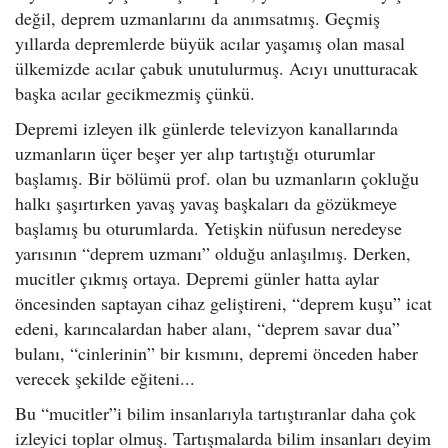
değil, deprem uzmanlarını da anımsatmış. Geçmiş
yıllarda depremlerde büyük acılar yaşamış olan masal
ülkemizde acılar çabuk unutulurmuş. Acıyı unutturacak
başka acılar gecikmezmiş çünkü.
Depremi izleyen ilk günlerde televizyon kanallarında
uzmanların üçer beşer yer alıp tartıştığı oturumlar
başlamış. Bir bölümü prof. olan bu uzmanların çokluğu
halkı şaşırtırken yavaş yavaş başkaları da gözükmeye
başlamış bu oturumlarda. Yetişkin nüfusun neredeyse
yarısının “deprem uzmanı” olduğu anlaşılmış. Derken,
mucitler çıkmış ortaya. Depremi günler hatta aylar
öncesinden saptayan cihaz geliştireni, “deprem kuşu” icat
edeni, karıncalardan haber alanı, “deprem savar dua”
bulanı, “cinlerinin” bir kısmını, depremi önceden haber
verecek şekilde eğiteni...
Bu “mucitler”i bilim insanlarıyla tartıştıranlar daha çok
izleyici toplar olmuş. Tartışmalarda bilim insanları deyim