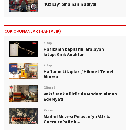
'Kızılay' bir binanın adıydı
ÇOK OKUNANLAR (HAFTALIK)
Kitap
Hafızanın kapılarını aralayan
kitap: Kırık Anahtar
Kitap
Haftanın kitapları / Hikmet Temel
Akarsu
Güncel
VakıfBank Kültür'de Modern Alman
Edebiyatı
Resim
Madrid Müzesi Picasso'yu ‘Afrika
Guernica’sı ile k...