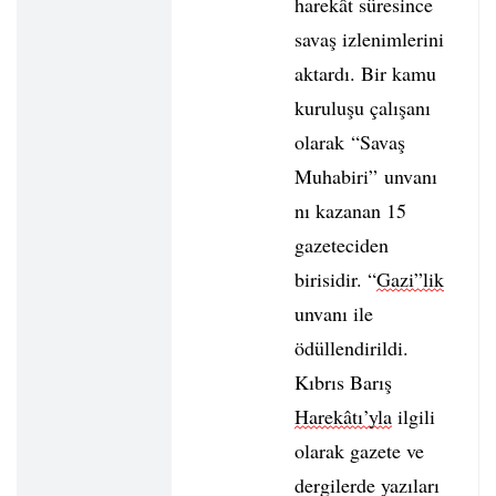
harekât süresince
savaş izlenimlerini
aktardı. Bir kamu
kuruluşu çalışanı
olarak “Savaş
Muhabiri” unvanı
nı kazanan 15
gazeteciden
birisidir. “
Gazi”lik
unvanı ile
ödüllendirildi.
Kıbrıs Barış
Harekâtı’yla
ilgili
olarak gazete ve
dergilerde yazıları