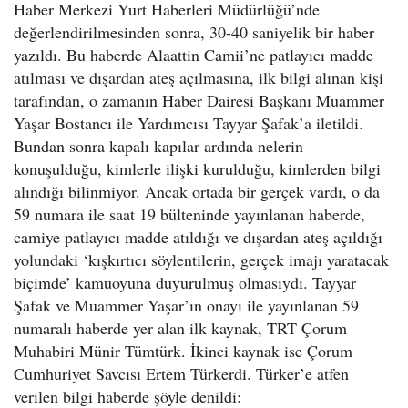
Haber Merkezi Yurt Haberleri Müdürlüğü’nde
değerlendirilmesinden sonra, 30-40 saniyelik bir haber
yazıldı. Bu haberde Alaattin Camii’ne patlayıcı madde
atılması ve dışardan ateş açılmasına, ilk bilgi alınan kişi
tarafından, o zamanın Haber Dairesi Başkanı Muammer
Yaşar Bostancı ile Yardımcısı Tayyar Şafak’a iletildi.
Bundan sonra kapalı kapılar ardında nelerin
konuşulduğu, kimlerle ilişki kurulduğu, kimlerden bilgi
alındığı bilinmiyor. Ancak ortada bir gerçek vardı, o da
59 numara ile saat 19 bülteninde yayınlanan haberde,
camiye patlayıcı madde atıldığı ve dışardan ateş açıldığı
yolundaki ‘kışkırtıcı söylentilerin, gerçek imajı yaratacak
biçimde’ kamuoyuna duyurulmuş olmasıydı. Tayyar
Şafak ve Muammer Yaşar’ın onayı ile yayınlanan 59
numaralı haberde yer alan ilk kaynak, TRT Çorum
Muhabiri Münir Tümtürk. İkinci kaynak ise Çorum
Cumhuriyet Savcısı Ertem Türkerdi. Türker’e atfen
verilen bilgi haberde şöyle denildi: