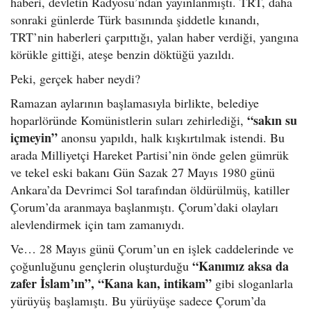
haberi, devletin Radyosu’ndan yayınlanmıştı. TRT, daha
sonraki günlerde Türk basınında şiddetle kınandı,
TRT’nin haberleri çarpıttığı, yalan haber verdiği, yangına
körükle gittiği, ateşe benzin döktüğü yazıldı.
Peki, gerçek haber neydi?
Ramazan aylarının başlamasıyla birlikte, belediye
“sakın su
hoparlöründe Komünistlerin suları zehirlediği,
içmeyin”
anonsu yapıldı, halk kışkırtılmak istendi. Bu
arada Milliyetçi Hareket Partisi’nin önde gelen gümrük
ve tekel eski bakanı Gün Sazak 27 Mayıs 1980 günü
Ankara’da Devrimci Sol tarafından öldürülmüş, katiller
Çorum’da aranmaya başlanmıştı. Çorum’daki olayları
alevlendirmek için tam zamanıydı.
Ve… 28 Mayıs günü Çorum’un en işlek caddelerinde ve
“Kanımız aksa da
çoğunluğunu gençlerin oluşturduğu
zafer İslam’ın”, “Kana kan, intikam”
gibi sloganlarla
yürüyüş başlamıştı. Bu yürüyüşe sadece Çorum’da