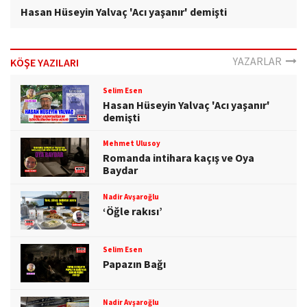
Hasan Hüseyin Yalvaç 'Acı yaşanır' demişti
YAZARLAR
KÖŞE YAZILARI
Selim Esen
Hasan Hüseyin Yalvaç 'Acı yaşanır'
demişti
Mehmet Ulusoy
Romanda intihara kaçış ve Oya
Baydar
Nadir Avşaroğlu
‘Öğle rakısı’
Selim Esen
Papazın Bağı
Nadir Avşaroğlu