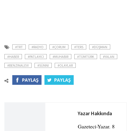
#TRT
#RADYO
#ÇORUM
#TERS
#DÜŞMAN
#HABER
#PATLAYICI
#MUHABIR
#TÜMTÜRK
#YALAN
#BENZINALEVI
#SÜNNI
#OLAYLAR
Yazar Hakkında
Gazeteci-Yazar. 8