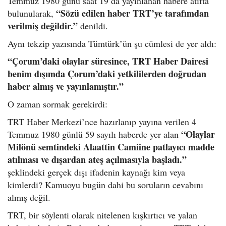
Temmuz 1980 günü saat 19’da yayınlanan habere atıfta
“Sözü edilen haber TRT’ye tarafımdan
bulunularak,
verilmiş değildir.”
denildi.
Aynı tekzip yazısında Tümtürk’ün şu cümlesi de yer aldı:
“Çorum’daki olaylar süresince, TRT Haber Dairesi
benim dışımda Çorum’daki yetkililerden doğrudan
haber almış ve yayınlamıştır.”
O zaman sormak gerekirdi:
TRT Haber Merkezi’nce hazırlanıp yayına verilen 4
“Olaylar
Temmuz 1980 günlü 59 sayılı haberde yer alan
Milönü semtindeki Alaattin Camiine patlayıcı madde
atılması ve dışardan ateş açılmasıyla başladı.”
şeklindeki gerçek dışı ifadenin kaynağı kim veya
kimlerdi? Kamuoyu bugün dahi bu soruların cevabını
almış değil.
TRT, bir söylenti olarak nitelenen kışkırtıcı ve yalan