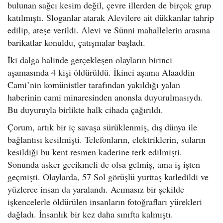
bulunan sağcı kesim değil, çevre illerden de birçok grup
katılmıştı. Sloganlar atarak Alevilere ait dükkanlar tahrip
edilip, ateşe verildi. Alevi ve Sünni mahallelerin arasına
barikatlar konuldu, çatışmalar başladı.
İki dalga halinde gerçekleşen olayların birinci
aşamasında 4 kişi öldürüldü. İkinci aşama Alaaddin
Cami’nin komünistler tarafından yakıldığı yalan
haberinin cami minaresinden anonsla duyurulmasıydı.
Bu duyuruyla birlikte halk cihada çağırıldı.
Çorum, artık bir iç savaşa sürüklenmiş, dış dünya ile
bağlantısı kesilmişti. Telefonların, elektriklerin, suların
kesildiği bu kent resmen kaderine terk edilmişti.
Sonunda asker gecikmeli de olsa gelmiş, ama iş işten
geçmişti. Olaylarda, 57 Sol görüşlü yurttaş katledildi ve
yüzlerce insan da yaralandı. Acımasız bir şekilde
işkencelerle öldürülen insanların fotoğrafları yürekleri
dağladı. İnsanlık bir kez daha sınıfta kalmıştı.