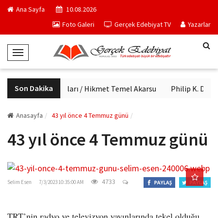
Ana Sayfa
10.08.2026
Foto Galeri
Gerçek Edebiyat TV
Yazarlar
T
o
g
Son Dakika
Haftanın kitapları / Hikmet Temel Akarsu
Philip K. Dick'in
g
l
e
Anasayfa
43 yıl önce 4 Temmuz günü
N
43 yıl önce 4 Temmuz günü
a
v
i
gercekedebiyat.com
g
4733
Selim Esen
7/3/2023 10:35:00 AM
a
t
i
TRT’nin radyo ve televizyon yayınlarında tekel olduğu