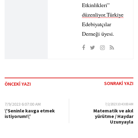
Etkinlikleri”
düzenliyor.Türkiye
Edebiyatçılar
Derneği üyesi.
SONRAKİ YAZI
ÖNCEKİ YAZI
7/9/2023 6:07:00 AM
7/2/2023 10:43:00 AM
\'Seninle kavga etmek
Matematik ve akıl
istiyorum!\'
yürütme / Haydar
Uzunyayla