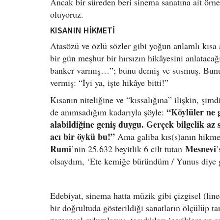
Ancak bir süreden beri sinema sanatına ait örne
oluyoruz.
KISANIN HİKMETİ
Atasözü ve özlü sözler gibi yoğun anlamlı kısa 
bir gün meşhur bir hırsızın hikâyesini anlatacağ
banker varmış…”; bunu demiş ve susmuş. Bunun
vermiş: “İyi ya, işte hikâye bitti!”
Kısanın niteliğine ve “kıssalığına” ilişkin, ş
“Köylüler ne g
de anımsadığım kadarıyla şöyle:
alabildiğine geniş duygu. Gerçek bilgelik az 
acı bir öykü bu!”
Ama galiba kıs(s)anın hikme
Rumi
Mesnevi
’nin 25.632 beyitlik 6 cilt tutan
’
olsaydım, ‘Ete kemiğe büründüm / Yunus diye 
Edebiyat, sinema hatta müzik gibi çizgisel (linee
bir doğrultuda gösterildiği sanatların ölçülüp t