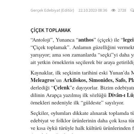
Gerçek Edebiyat (Editör)
22.10.2023 08:36
2728
ÇİÇEK TOPLAMAK
anthos
lege
“Antoloji”, Yunanca “
” (çiçek) ile “
“Çiçek toplamak”. Anlamın güzelliğini vermekte
yarışıyor; ama son zamanlarda “seçki”yi daha ya
ait yetkin örneklerin seçilerek bir araya getirild
Kaynaklar, ilk seçkinin tarihini eski Yunan’da
Meleagros
Arkilokos, Simonides, Safo, Pl
’un
Çelenk
derlediği “
”e dayıyorlar. Bizim edebiya
Divân-ı Lü
dilinin Arapça yazılmış ilk sözlüğü
örnekleri nedeniyle ilk “güldeste” sayılıyor.
Seçkiler, oylumları dikkate alınarak toplamda 
edebiyat ve folklor ürünlerinin daha çok kısa tür
ve kısa öykü türüyle halk kültürü ürünlerinden f