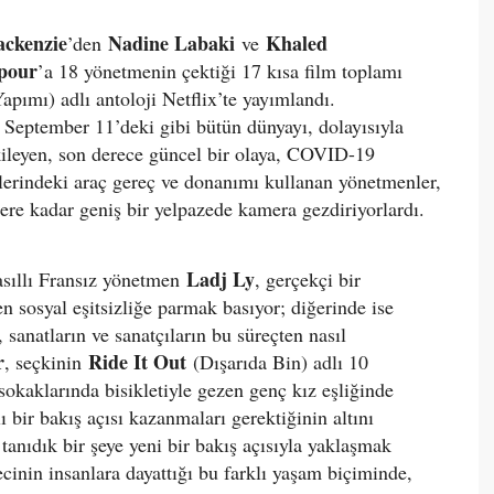
ckenzie
Nadine Labaki
Khaled
’den
ve
pour
’a 18 yönetmenin çektiği 17 kısa film toplamı
pımı) adlı antoloji Netflix’te yayımlandı.
 September 11’deki gibi bütün dünyayı, dolayısıyla
kileyen, son derece güncel bir olaya, COVID-19
lerindeki araç gereç ve donanımı kullanan yönetmenler,
re kadar geniş bir yelpazede kamera gezdiriyorlardı.
Ladj Ly
asıllı Fransız yönetmen
, gerçekçi bir
 sosyal eşitsizliğe parmak basıyor; diğerinde ise
, sanatların ve sanatçıların bu süreçten nasıl
r
Ride It Out
, seçkinin
(Dışarıda Bin) adlı 10
sokaklarında bisikletiyle gezen genç kız eşliğinde
ı bir bakış açısı kazanmaları gerektiğinin altını
 tanıdık bir şeye yeni bir bakış açısıyla yaklaşmak
cinin insanlara dayattığı bu farklı yaşam biçiminde,