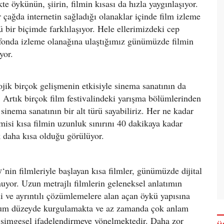
e öykünün, şiirin, filmin kısası da hızla yaygınlaşıyor.
r çağda internetin sağladığı olanaklar içinde film izleme
bir biçimde farklılaşıyor. Hele ellerimizdeki cep
lefonda izleme olanağına ulaştığımız günümüzde filmin
yor.
ojik birçok gelişmenin etkisiyle sinema sanatının da
z. Artık birçok film festivalindeki yarışma bölümlerinden
sinema sanatının bir alt türü sayabiliriz. Her ne kadar
si kısa filmin uzunluk sınırını 40 dakikaya kadar
k daha kısa olduğu görülüyor.
y
‘nin filmleriyle başlayan kısa filmler, günümüzde dijital
nuyor. Uzun metrajlı filmlerin geleneksel anlatımın
i ve ayrıntılı çözümlemelere alan açan öykü yapısına
nimum düzeyde kurgulamakta ve az zamanda çok anlam
a simgesel ifadelendirmeye yönelmektedir. Daha zor