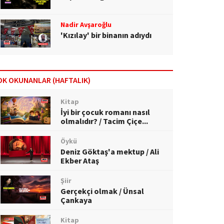
Nadir Avşaroğlu
'Kızılay' bir binanın adıydı
OK OKUNANLAR (HAFTALIK)
Kitap
İyi bir çocuk romanı nasıl
olmalıdır? / Tacim Çiçe...
Öykü
Deniz Göktaş'a mektup / Ali
Ekber Ataş
Şiir
Gerçekçi olmak / Ünsal
Çankaya
Kitap