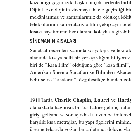
kazandığı çağımızda başka birçok nedenle birlikt
Dijital teknolojinin sinemayı da ele geçirdiği bi
mekânlarımız ve zamanlarımız da oldukça köklü 
telefonlarının kameralarıyla film çekip aynı te
kısası hayatımızın her alanına kolaylıkla girebili
SİNEMANIN KISALARI
Sanatsal nedenleri yanında sosyolojik ve teknol
alanında kısaya belli bir yer ayırdığını biliyoru
biri de “Kısa Film” olduğuna göre “kısa filmi”, 
Amerikan Sinema Sanatları ve Bilimleri Akademi
belirtse de “kısaların”, özgüleştikçe bundan ço
Charlie Chaplin
Laurel
Hard
1910’larda
,
ve
olanaklarla bağımsız bir tür haline gelmiş bulu
giriş, gelişme ve sonuç odaklı, uzun betimlemel
karşılık kısa metrajlar, bu yapı ögelerini mi
üretme telaşıyla yoğun bir anlatıma, dolayısıyl