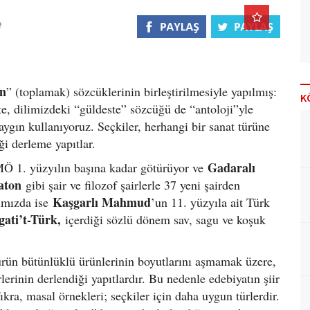
in
” (toplamak) sözcüklerinin birleştirilmesiyle yapılmış:
K
, dilimizdeki “güldeste” sözcüğü de “antoloji”yle
ygın kullanıyoruz. Seçkiler, herhangi bir sanat türüne
iği derleme yapıtlar.
Gadaralı
 MÖ 1. yüzyılın başına kadar götürüyor ve
aton
gibi şair ve filozof şairlerle 37 yeni şairden
Kaşgarlı Mahmud
tımızda ise
’un 11. yüzyıla ait Türk
gati’t-Türk,
içerdiği sözlü dönem sav, sagu ve koşuk
türün bütünlüklü ürünlerinin boyutlarını aşmamak üzere,
lerinin derlendiği yapıtlardır. Bu nedenle edebiyatın şiir
ıkra, masal örnekleri; seçkiler için daha uygun türlerdir.