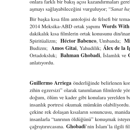
onlara farklı bir bakış açısı kazandırmaları gere
aşmayı sağlayabileceğini vurguluyor; “
Sanat ha
Bir başka kısa film antolojisi de felsefi bir te
Words Wit
2014 Meksika-ABD ortak yapımı
dakikalık kısa filmlerin ortak konusunu din/ina
Héctor Babenco
Mi
Spiritüalizm;
, Umbanda;
Amos Gitai
Álex de la I
Budizm;
, Yahudilik;
Bahman Ghobadi
Ortadoksluk;
, İslamlık ve
anlatıyordu.
Guillermo Arriega
önderliğinde belirlenen kon
zihin egzersizi” olarak tanımlanan filmlerde yön
doğum, ölüm ve kader gibi konulara yerelden ba
insanlık portresi okumak mümkün olabiliyordu. D
çekine rek dolaşan kısaların sonuncusu, manida
insanlarla “tanrının öldüğünü” konuşmak istey
Ghobadi
çağrıştırırcasına.
’nin İslam’la ilgili 