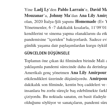
Ladj Ly
Pablo Larraín
David Ma
Yine
’den
’e,
Mouzanar
Johnny Ma
Ana Lily Amir
’a,
’dan
Homemade
olan, 2020 İtalya-Şili yapımı
(Ev Ya
Yönetmenler, 6 -7 dakikalık kısalarla, 11’09¨01
kendilerini ve sinema yapma olanaklarını da et
pandemisine “içeriden” bakıyorlardı. Sadece ev
günlük yaşama dair paylaşımlardan kurgu öyküle
GÜNCELDEN DÜŞÜNSELE
Toplamın öne çıkan iki filminden birinde Mali 
yaklaşımla pandemi sürecinde daha da derinleşen
Ana Lily Amirpour
Amerikalı genç yönetmen
Amirpou
etkilendikleri üzerinde düşünüyordu.
dakikalık son filminde, kentin boş caddeleri ve 
insanlara bu zorlu süreçle baş edebilmekte farkl
çiziyordu. Bu noktada sanatın, en basit ifadeyle
olduğunu söylüyor ve sanatçıların, pandemi süre