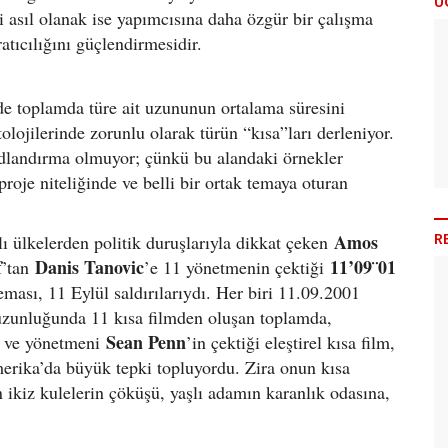
Ü
i asıl olanak ise yapımcısına daha özgür bir çalışma
ratıcılığını güçlendirmesidir.
de toplamda türe ait uzununun ortalama süresini
lojilerinde zorunlu olarak türün “kısa”ları derleniyor.
dlandırma olmuyor; çünkü bu alandaki örnekler
proje niteliğinde ve belli bir ortak temaya oturan
R
Amos
klı ülkelerden politik duruşlarıyla dikkat çeken
f
Danis Tanovic
11’09¨01
’tan
’e 11 yönetmenin çektiği
teması, 11 Eylül saldırılarıydı. Her biri 11.09.2001
e uzunluğunda 11 kısa filmden oluşan toplamda,
Sean Penn
u ve yönetmeni
’in çektiği eleştirel kısa film,
merika’da büyük tepki topluyordu. Zira onun kısa
n ikiz kulelerin çöküşü, yaşlı adamın karanlık odasına,