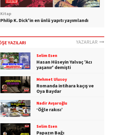
Kitap
Philip K. Dick'in en ünlü yapıtı yayımlandı
YAZARLAR
ÖŞE YAZILARI
Selim Esen
Hasan Hüseyin Yalvaç 'Acı
yaşanır' demişti
Mehmet Ulusoy
Romanda intihara kaçış ve
Oya Baydar
Nadir Avşaroğlu
‘Öğle rakısı’
Selim Esen
Papazın Bağı