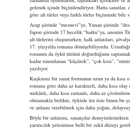
zamansal oylumlarını, taşıdıkları içeriklere ve a
gelenek içinde biçimlendiriyor. Hatta sanatlar
göre alt türler veya farklı türler biçiminde bile v
Arap şiirinde “mesnevi”ye, Yunan şiirinde “dest
Japon şiirinde 17 hecelik “haiku”ya, anonim Türk
alt türlerini oluştururken; halk anlatıları, şöval
17. yüzyılda romana dönüşebiliyordu. Uzunluğu 
romanın da öykü türünü doğurduğunu saptamak 
kadar tanımlanan “küçürek”, “çok kısa”, “minim
yazılıyor.
Kuşkusuz bir sanat formunun uzun ya da kısa ol
romana göre daha az karakterli, daha kısa olay
mekânlı, daha kısa zamanlı, daha az çözümlemel
olmamakla birlikte, öyküde üst üste binen bu ya
ve anlamı verebilmek için daha yoğun, dolayısıy
Böyle bir anlatımı, sanatçılar deneyimlemekten ke
yaratıcılık yetisininse belli bir zekâ düzeyi ge