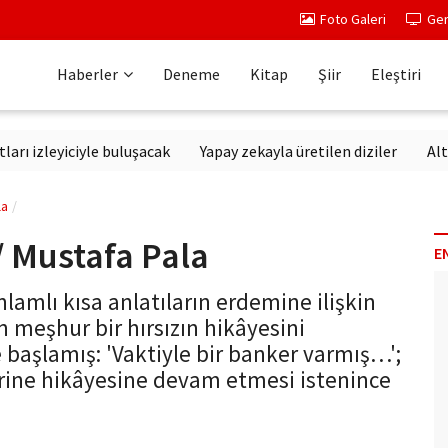
Foto Galeri
Ger
Haberler
Deneme
Kitap
Şiir
Eleştiri
eyiciyle buluşacak
Yapay zekayla üretilen diziler
Altıncı Ne
la
/ Mustafa Pala
E
nlamlı kısa anlatıların erdemine ilişkin
n meşhur bir hırsızın hikâyesini
 başlamış: 'Vaktiyle bir banker varmış…';
ine hikâyesine devam etmesi istenince