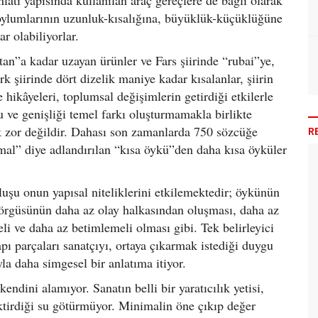
nlatı yapısında kullanılan araç gereçlere de bağlı olarak
, oylumlarının uzunluk-kısalığına, büyüklük-küçüklüğüne
ar olabiliyorlar.
an”a kadar uzayan ürünler ve Fars şiirinde “rubai”ye,
 şiirinde dört dizelik maniye kadar kısalanlar, şiirin
ye hikâyeleri, toplumsal değişimlerin getirdiği etkilerle
ve genişliği temel farkı oluşturmamakla birlikte
zor değildir. Dahası son zamanlarda 750 sözcüğe
R
al” diye adlandırılan “kısa öykü”den daha kısa öyküler
uşu onun yapısal niteliklerini etkilemektedir; öykünün
 örgüsünün daha az olay halkasından oluşması, daha az
i ve daha az betimlemeli olması gibi. Tek belirleyici
pı parçaları sanatçıyı, ortaya çıkarmak istediği duygu
la daha simgesel bir anlatıma itiyor.
ndini alamıyor. Sanatın belli bir yaratıcılık yetisi,
rektirdiği su götürmüyor. Minimalin öne çıkıp değer