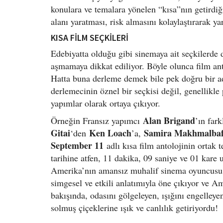
konulara ve temalara yönelen “kısa”nın getirdiğ
alanı yaratması, risk almasını kolaylaştırarak ya
KISA FİLM SEÇKİLERİ
Edebiyatta olduğu gibi sinemaya ait seçkilerde 
aşmamaya dikkat ediliyor. Böyle olunca film anto
Hatta buna derleme demek bile pek doğru bir a
derlemecinin öznel bir seçkisi değil, genellikle 
yapımlar olarak ortaya çıkıyor.
Alan Brigand
Örneğin Fransız yapımcı
’ın far
Gitai
Ken Loach
Samira Makhmalba
‘den
’a,
September 11
adlı kısa film antolojinin ortak 
tarihine atfen, 11 dakika, 09 saniye ve 01 kar
Amerika’nın amansız muhalif sinema oyuncus
simgesel ve etkili anlatımıyla öne çıkıyor ve A
bakışında, odasını gölgeleyen, ışığını engelleye
solmuş çiçeklerine ışık ve canlılık getiriyordu!