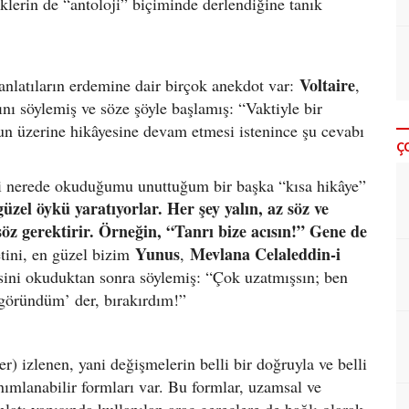
klerin de “antoloji” biçiminde derlendiğine tanık
Voltaire
anlatıların erdemine dair birçok anekdot var:
,
ını söylemiş ve söze şöyle başlamış: “Vaktiyle bir
 üzerine hikâyesine devam etmesi istenince şu cevabı
Ç
imdi nerede okuduğumu unuttuğum bir başka “kısa hikâye”
üzel öykü yaratıyorlar. Her şey yalın, az söz ve
söz gerektirir. Örneğin, “Tanrı bize acısın!” Gene de
Yunus
Mevlana Celaleddin-i
tini, en güzel bizim
,
sini okuduktan sonra söylemiş: “Çok uzatmışsın; ben
göründüm’ der, bırakırdım!”
r) izlenen, yani değişmelerin belli bir doğruyla ve belli
anımlanabilir formları var. Bu formlar, uzamsal ve