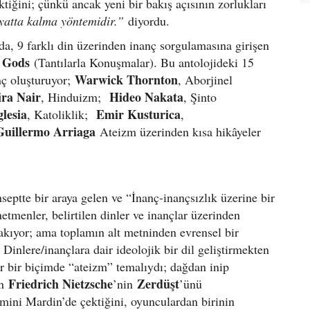
ktiğini; çünkü ancak yeni bir bakış açısının zorlukları
yatta kalma yöntemidir.”
diyordu.
mada, 9 farklı din üzerinden inanç sorgulamasına girişen
h Gods
(Tantılarla Konuşmalar). Bu antolojideki 15
Warwick Thornton
nç oluşturuyor;
, Aborjinel
ra Nair
Hideo Nakata
, Hinduizm;
, Şinto
glesia
Emir Kusturica
, Katoliklik;
,
Guillermo Arriaga
Ateizm üzerinden kısa hikâyeler
septte bir araya gelen ve “İnanç-inançsızlık üzerine bir
etmenler, belirtilen dinler ve inançlar üzerinden
kıyor; ama toplamın alt metninden evrensel bir
inlere/inançlara dair ideolojik bir dil geliştirmekten
r bir biçimde “ateizm” temalıydı; dağdan inip
Friedrich Nietzsche
Zerdüşt
en
’nin
’ünü
filmini Mardin’de çektiğini, oyunculardan birinin