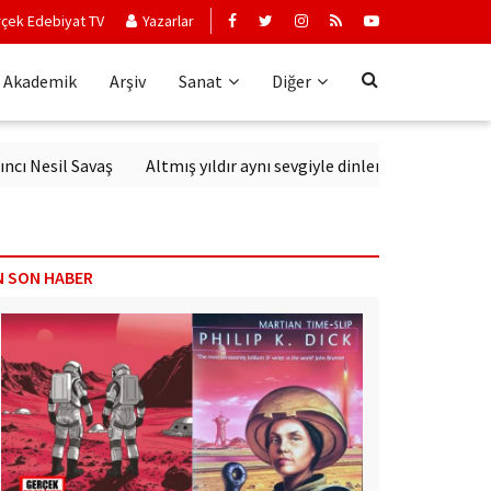
çek Edebiyat TV
Yazarlar
Akademik
Arşiv
Sanat
Diğer
sil Savaş
Altmış yıldır aynı sevgiyle dinlenen sanatçı: Erkin Kor
N SON HABER