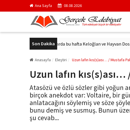
Ana Sayfa
08.08.2026
Son Dakika
yayımlandı
Sinemalarda bu hafta Keloğlan ve Hayvan Dostları izl
Anasayfa
Eleştiri
Uzun lafın kıs(s)ası… / Mustafa Pa
Uzun lafın kıs(s)ası… 
Atasözü ve özlü sözler gibi yoğun a
birçok anekdot var: Voltaire, bir gü
anlatacağını söylemiş ve söze şöyle
bunu demiş ve susmuş. Bunun üzer
şu cevab...
gercekedebiyat.com