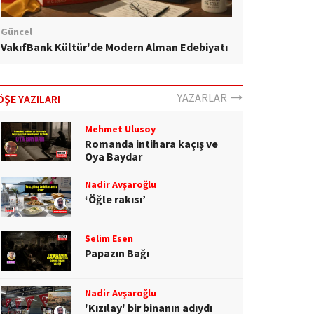
Güncel
VakıfBank Kültür'de Modern Alman Edebiyatı
YAZARLAR
ÖŞE YAZILARI
Mehmet Ulusoy
Romanda intihara kaçış ve
Oya Baydar
Nadir Avşaroğlu
‘Öğle rakısı’
Selim Esen
Papazın Bağı
Nadir Avşaroğlu
'Kızılay' bir binanın adıydı