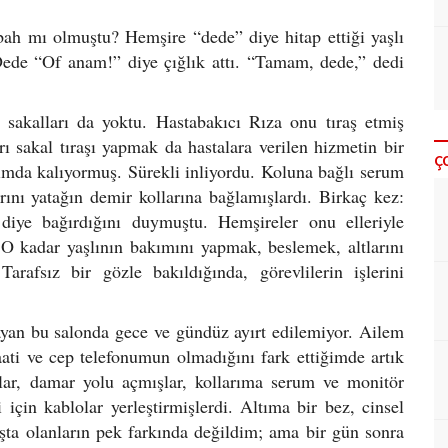
bah mı olmuştu? Hemşire “dede” diye hitap ettiği yaşlı
Dede “Of anam!” diye çığlık attı. “Tamam, dede,” dedi
 sakalları da yoktu. Hastabakıcı Rıza onu tıraş etmiş
arı sakal tıraşı yapmak da hastalara verilen hizmetin bir
Ç
ımda kalıyormuş. Sürekli inliyordu. Koluna bağlı serum
rını yatağın demir kollarına bağlamışlardı. Birkaç kez:
diye bağırdığını duymuştu. Hemşireler onu elleriyle
 O kadar yaşlının bakımını yapmak, beslemek, altlarını
rafsız bir gözle bakıldığında, görevlilerin işlerini
ayan bu salonda gece ve gündüz ayırt edilemiyor. Ailem
ati ve cep telefonumun olmadığını fark ettiğimde artık
şlar, damar yolu açmışlar, kollarıma serum ve monitör
için kablolar yerleştirmişlerdi. Altıma bir bez, cinsel
aşta olanların pek farkında değildim; ama bir gün sonra