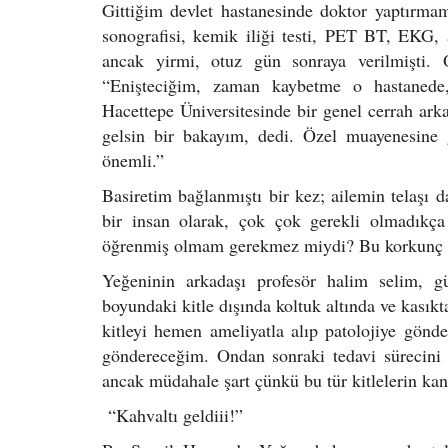
Gittiğim devlet hastanesinde doktor yaptırmam g
sonografisi, kemik iliği testi, PET BT, EKG, 
ancak yirmi, otuz gün sonraya verilmişti. 
“Enişteciğim, zaman kaybetme o hastanede,
Hacettepe Üniversitesinde bir genel cerrah ar
gelsin bir bakayım, dedi. Özel muayenesine 
önemli.”
Basiretim bağlanmıştı bir kez; ailemin telaş
bir insan olarak, çok çok gerekli olmadıkç
öğrenmiş olmam gerekmez miydi? Bu korkunç bir
Yeğeninin arkadaşı profesör halim selim, gü
boyundaki kitle dışında koltuk altında ve kasık
kitleyi hemen ameliyatla alıp patolojiye gön
göndereceğim. Ondan sonraki tedavi sürecini 
ancak müdahale şart çünkü bu tür kitlelerin kan
“Kahvaltı geldiii!”