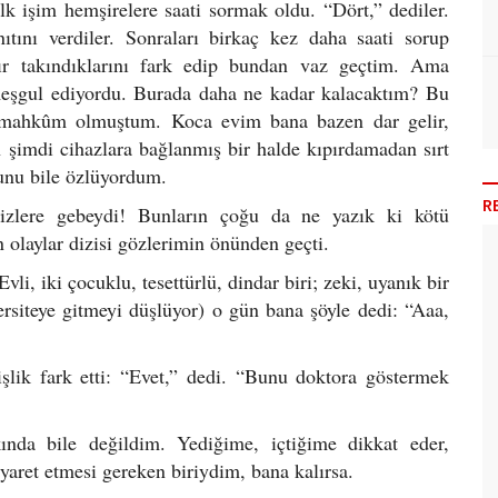
lk işim hemşirelere saati sormak oldu. “Dört,” dediler.
ını verdiler. Sonraları birkaç kez daha saati sorup
vır takındıklarını fark edip bundan vaz geçtim. Ama
meşgul ediyordu. Burada daha ne kadar kalacaktım? Bu
na mahkûm olmuştum. Koca evim bana bazen dar gelir,
n şimdi cihazlara bağlanmış bir halde kıpırdamadan sırt
unu bile özlüyordum.
R
izlere gebeydi! Bunların çoğu da ne yazık ki kötü
n olaylar dizisi gözlerimin önünden geçti.
li, iki çocuklu, tesettürlü, dindar biri; zeki, uyanık bir
ersiteye gitmeyi düşlüyor) o gün bana şöyle dedi: “Aaa,
lik fark etti: “Evet,” dedi. “Bunu doktora göstermek
ında bile değildim. Yediğime, içtiğime dikkat eder,
aret etmesi gereken biriydim, bana kalırsa.