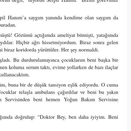
rpil Hanım’a saygım yanında kendime olan saygım da
buradan.
müştü! Gözümü açtığımda ameliyat bitmişti, yatağımda
dılar. Hiçbir ağrı hissetmiyordum. Biraz sonra gelen
ni biraz koridorda yürüttüler. Her şey normaldi.
başladı. Bu durdurulamayınca çocuklarım beni başka bir
men koluma serum taktı, evime yollarken de bazı ilaçlar
 kullanacaktım.
m, buna bir de düşük tansiyon eşlik ediyordu. O cuma
ocuklar telaşla ambulans çağırdılar ve beni bu yakın
ardım Servisinden beni hemen Yoğun Bakım Servisine
tağımda doğrulup: “Doktor Bey, ben daha iyiyim. Beni