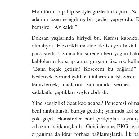
Monitörün bip bip sesiyle gözlerimi açtım. Sa
adamın üzerine eğilmiş bir şeyler yapıyordu. 
hemşire. “Az kaldı.”
Doksan yaşlarında biriydi bu. Kafası kabaktı,
olmalıydı. Elektrikli makine ile isteyen hastal
parçasıydı. Uzunca bir süreden beri yoğun bak
kablolarını koparıp atma girişimi üzerine kolla
“Bana bıçak getirin! Kesecem bu bağları!” 
beslemek zorundaydılar. Onların da işi zordu.
temizlemek, ilaçlarını zamanında vermek… Ta
sadakatle yaptıkları söylenebilirdi.
Yine sessizlik! Saat kaç acaba? Penceresi olm
beni ambulansla buraya getirdi; yanımda kol sa
çok geçti. Hemşireler beni çırılçıplak soymu
cihazını bağlamışlardı. Göğüslerime EKG testi 
organıma da idrar torbası bağlamışlardı. İlk b