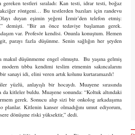
ereken testleri sıraladı: Kan testi, idrar testi, boğaz
akciğer röntgeni… Bu testlerden bazıları için randevu
Olayı duyan eşimin yeğeni İzmir’den telefon etmiş:
” demişti. “Bir an önce tedaviye başlaman gerek.
kadaşım var. Profesör kendisi. Onunla konuştum. Hemen
git, parayı fazla düşünme. Senin sağlığın her şeyden
ı da makul düşünmeme engel olmuştu. Bu yaşına gelmiş
a modern tıbba kendimi teslim etmemin sakıncalarını
 sanayi idi, elini veren artık kolunu kurtaramazdı!
ler yüzlü, anlayışlı bir hocaydı. Muayene sırasında
ta da kitleler buldu. Muayene sonunda: “Koltuk altındaki
dermem gerek. Sonucu alıp sizi bir onkolog arkadaşıma
o planlar. Kitlenin kanser olmadığını umut ediyorum,
sere dönüşme riski yüksektir,” dedi.