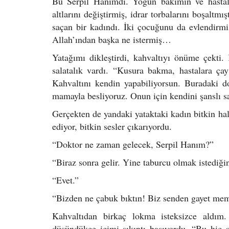
Bu Serpil Hanımdı. Yoğun bakımın ve hastala
altlarını değiştirmiş, idrar torbalarını boşaltmı
saçan bir kadındı. İki çocuğunu da evlendirmi
Allah’ından başka ne istermiş…
Yatağımı dikleştirdi, kahvaltıyı önüme çekti.
salatalık vardı. “Kusura bakma, hastalara ça
Kahvaltını kendin yapabiliyorsun. Buradaki do
mamayla besliyoruz. Onun için kendini şanslı 
Gerçekten de yandaki yataktaki kadın bitkin ha
ediyor, bitkin sesler çıkarıyordu.
“Doktor ne zaman gelecek, Serpil Hanım?”
“Biraz sonra gelir. Yine taburcu olmak istediği
“Evet.”
“Bizden ne çabuk bıktın! Biz senden gayet memn
Kahvaltıdan birkaç lokma isteksizce aldım.
düşündükçe içimi sıkıntı basıyordu. “Bu hiç 