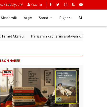
çek Edebiyat TV
Yazarlar
Akademik
Arşiv
Sanat
Diğer
Akarsu
Hafızanın kapılarını aralayan kitap: Kırık Anahtar
E
N SON HABER