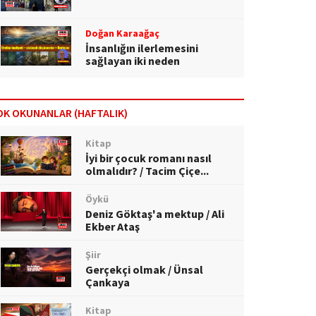
Doğan Karaağaç
İnsanlığın ilerlemesini
sağlayan iki neden
OK OKUNANLAR (HAFTALIK)
Kitap
İyi bir çocuk romanı nasıl
olmalıdır? / Tacim Çiçe...
Öykü
Deniz Göktaş'a mektup / Ali
Ekber Ataş
Şiir
Gerçekçi olmak / Ünsal
Çankaya
Kitap