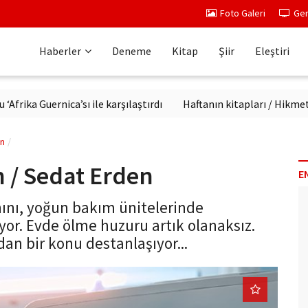
Foto Galeri
Ger
Haberler
Deneme
Kitap
Şiir
Eleştiri
uernica’sı ile karşılaştırdı
Haftanın kitapları / Hikmet Temel 
en
/ Sedat Erden
E
ını, yoğun bakım ünitelerinde
or. Evde ölme huzuru artık olanaksız.
dan bir konu destanlaşıyor...