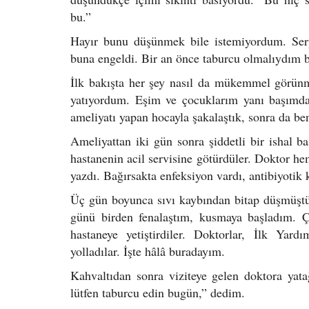
bu.”
Hayır bunu düşünmek bile istemiyordum. Se
buna engeldi. Bir an önce taburcu olmalıydım 
İlk bakışta her şey nasıl da mükemmel görün
yatıyordum. Eşim ve çocuklarım yanı başımday
ameliyatı yapan hocayla şakalaştık, sonra da be
Ameliyattan iki gün sonra şiddetli bir ishal 
hastanenin acil servisine götürdüler. Doktor he
yazdı. Bağırsakta enfeksiyon vardı, antibiyotik
Üç gün boyunca sıvı kaybından bitap düşmüştü
günü birden fenalaştım, kusmaya başladım. Ç
hastaneye yetiştirdiler. Doktorlar, İlk Y
yolladılar. İşte hâlâ buradayım.
Kahvaltıdan sonra viziteye gelen doktora ya
lütfen taburcu edin bugün,” dedim.