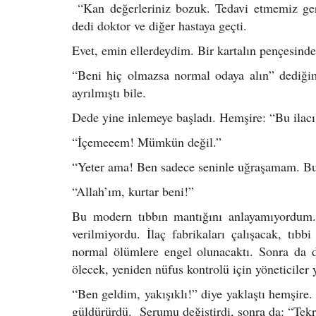
“Kan değerleriniz bozuk. Tedavi etmemiz gere
dedi doktor ve diğer hastaya geçti.
Evet, emin ellerdeydim. Bir kartalın pençesind
“Beni hiç olmazsa normal odaya alın” dediğim
ayrılmıştı bile.
Dede yine inlemeye başladı. Hemşire: “Bu ilacı
“İçemeeem! Mümkün değil.”
“Yeter ama! Ben sadece seninle uğraşamam. Bu 
“Allah’ım, kurtar beni!”
Bu modern tıbbın mantığını anlayamıyordum. 
verilmiyordu. İlaç fabrikaları çalışacak, tıbbi
normal ölümlere engel olunacaktı. Sonra da d
ölecek, yeniden nüfus kontrolü için yöneticiler 
“Ben geldim, yakışıklı!” diye yaklaştı hemşire.
güldürürdü. Serumu değiştirdi, sonra da: “Tekr