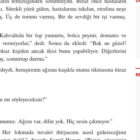
rın temizliğinden sorumluydu. Biraz önce hastaların
Ü
ştı. Sürekli yüzü gülen, hastalarına takılan, etrafına neşe
ş. Üç de torunu varmış. Bir de sevdiği bir işi varmış.
 Kahvaltıda bir lop yumurta, bolca peynir, domates ve
y vermiyorlar,” dedi. Sonra da ekledi: “Bak ne güzel!
kuz kişiden ancak ikisi bunu yapabiliyor. Diğerlerini
say, somurtup durma.”
ldeydi, hemşirenin ağzına kaşıkla mama tıkmasına itiraz
R
ni mi söyleyeceksin?”
unuz. Ağzın var, dilin yok. Hiç sesin çıkmıyor.”
 Her lokmada tuvalet ihtiyacımı nasıl gidereceğimi
sorun değil,” diyordu Serpil Hanım. “Bizim görevimiz