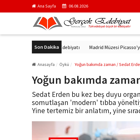
Ana Sayfa
06.08.2026
Son Dakika
ür'de Modern Alman Edebiyatı
Madrid Müzesi Picasso'yu ‘Afrika G
Anasayfa
Öykü
Yoğun bakımda zaman / Sedat Erd
Yoğun bakımda zaman 
Sedat Erden bu kez beş duyu organ
somutlaşan 'modern' tıbba yöneltiy
Yine tertemiz bir anlatım, yine sıra