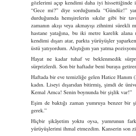
gözlerimi açıp kendimi daha iyi hissettiğinde i
“Gece mi?” diye sorduğumda “Gündüz!” yanıt
durduğumda hemşirelerin sıkılır gibi bir ta
zamanın akışı veya akmayışı zihnimi sürekli 
hastane yatağına, bu iki metre karelik ala
kendimi dışarı atar, parkta yürüyüşler yaparke
üstü yatıyordum. Alıştığım yan yatma pozisyon
Hayat ne kadar tuhaf ve beklenmedik sürpr
sürprizlerdi. Son bir haftadır beni buraya getire
Haftada bir eve temizliğe gelen Hatice Hanım (Ev
kadın. Liseyi dışarıdan bitirmiş, şimdi de üniv
Kemal Amca! Senin boynunda bir şişlik var!”
Eşim de baktığı zaman yumruya benzer bir şiş
gerek.”
Hiçbir şikâyetim yoktu oysa, yumrunun fark
yürüyüşlerimi ihmal etmezdim. Kanserin son ziy