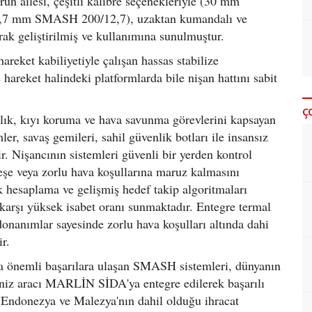
ailesi, çeşitli kalibre seçenekleriyle (30 mm
7 mm SMASH 200/12,7), uzaktan kumandalı ve
arak geliştirilmiş ve kullanımına sunulmuştur.
areket kabiliyetiyle çalışan hassas stabilize
 hareket halindeki platformlarda bile nişan hattını sabit
Ç
ılık, kıyı koruma ve hava savunma görevlerini kapsayan
ler, savaş gemileri, sahil güvenlik botları ile insansız
r. Nişancının sistemleri güvenli bir yerden kontrol
teşe veya zorlu hava koşullarına maruz kalmasını
k hesaplama ve gelişmiş hedef takip algoritmaları
karşı yüksek isabet oranı sunmaktadır. Entegre termal
onanımlar sayesinde zorlu hava koşulları altında dahi
r.
a önemli başarılara ulaşan SMASH sistemleri, dünyanın
deniz aracı MARLİN SİDA'ya entegre edilerek başarılı
er, Endonezya ve Malezya'nın dahil olduğu ihracat