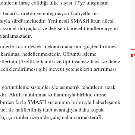
emlerin ihraç edildiği ülke sayısı 17'ye ulaşmıştır.
tedarik, üretim ve entegrasyon faaliyetlerini
sıyla sürdürmektedir. Yeni nesil SMASH ürün ailesi
yonel ihtiyaçlara ve değişen küresel trendlere uygun
planlamaktadır.
mlerle karar destek mekanizmalarının güçlendirilmesi
çıkarılması hedeflenmektedir. Görüntü işleme
R
flerinin (özellikle kamikaze tipi insansız hava ve deniz
celiklendirilmesi gibi mevcut yeteneklerin artırılması
 görüntüleme sistemleriyle asimetrik tehditlerin uzak
dır. Akıllı mühimmat kullanımıyla birlikte drone
 birden fazla SMASH sisteminin birbiriyle haberleşerek
et ile hafifletilmiş taret avantajıyla daha küçük
likçi çözümler üzerinde çalışmalar sürmektediR.