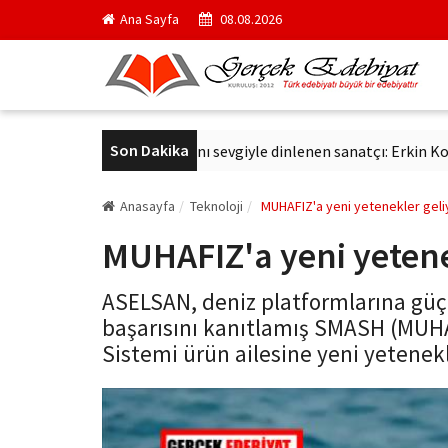
Ana Sayfa
08.08.2026
Son Dakika
aş
Altmış yıldır aynı sevgiyle dinlenen sanatçı: Erkin Koray
Anasayfa
Teknoloji
MUHAFIZ'a yeni yetenekler geli
MUHAFIZ'a yeni yetene
ASELSAN, deniz platformlarına güç
başarısını kanıtlamış SMASH (MUHA
Sistemi ürün ailesine yeni yetene