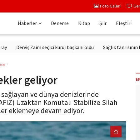
Foto Galeri
Ger
Haberler
Deneme
Kitap
Şiir
Eleştiri
Derviş Zaim seçici kurul başkanı oldu
Sağlık tanrısının heykeli 
yor
kler geliyor
E
 sağlayan ve dünya denizlerinde
FIZ) Uzaktan Komutalı Stabilize Silah
kler eklemeye devam ediyor.