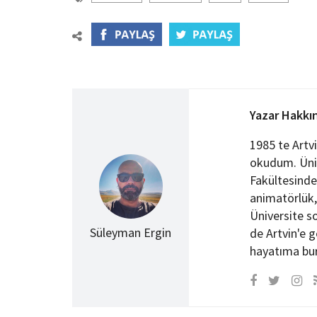
Yazar Hakkı
1985 te Artv
okudum. Üniv
Fakültesinde
animatörlük, 
Üniversite so
Süleyman Ergin
de Artvin'e 
hayatıma bu