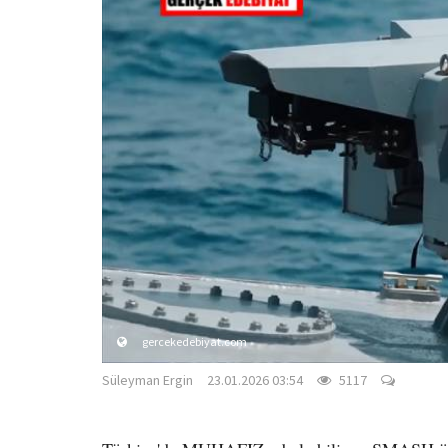
gercekedebiyat.com
Süleyman Ergin
23.01.2026 03:54
5117