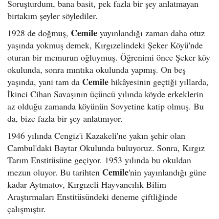
Soruşturdum, bana basit, pek fazla bir şey anlatmayan
birtakım şeyler söylediler.
Cemile
1928 de doğmuş,
yayınlandığı zaman daha otuz
yaşında yokmuş demek, Kırgızelindeki Şeker Köyü'nde
oturan bir memurun oğluymuş. Öğrenimi önce Şeker köy
okulunda, sonra mıntıka okulunda yapmış. On beş
Cemile
yaşında, yani tam da
hikâyesinin geçtiği yıllarda,
İkinci Cihan Savaşının üçüncü yılında köyde erkeklerin
az olduğu zamanda köyünün Sovyetine katip olmuş. Bu
da, bize fazla bir şey anlatmıyor.
1946 yılında Cengiz'i Kazakeli'ne yakın şehir olan
Cambul'daki Baytar Okulunda buluyoruz. Sonra, Kırgız
Tarım Enstitüsüne geçiyor. 1953 yılında bu okuldan
Cemile
mezun oluyor. Bu tarihten
'nin yayınlandığı güne
kadar Aytmatov, Kırgızeli Hayvancılık Bilim
Araştırmaları Enstitüsündeki deneme çiftliğinde
çalışmıştır.