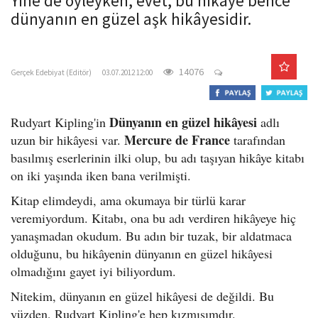
Yine de öyleyken, evet, bu hikâye bence
o
dünyanın en güzel aşk hikâyesidir.
n
gercekedebiyat.com
14076
Gerçek Edebiyat (Editör)
03.07.2012 12:00
Dünyanın en güzel hikâyesi
Rudyart Kipling'in
adlı
Mercure de France
uzun bir hikâyesi var.
tarafından
basılmış eserlerinin ilki olup, bu adı taşıyan hikâye kitabı
on iki yaşında iken bana verilmişti.
Kitap elimdeydi, ama okumaya bir türlü karar
veremiyordum. Kitabı, ona bu adı verdiren hikâyeye hiç
yanaşmadan okudum. Bu adın bir tuzak, bir aldatmaca
olduğunu, bu hikâyenin dünyanın en güzel hikâyesi
olmadığını gayet iyi biliyordum.
Nitekim, dünyanın en güzel hikâyesi de değildi. Bu
yüzden, Rudyart Kipling'e hep kızmışımdır.