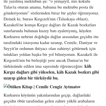
ile yazılmış mektubun şu: “o yemşeyil, mis kokulu
Talas'ta oturan anama, babama bu mektubu posta ile
gönderiyorum” sözlerinden biraz bir şeyler öğreniyoruz.
Demek ki, burası Kırgızeli'nin (Talaskaya oblast),
Kazakeli'ne komşu Kırgız dağları ile Kazak bozkırları
sınırlarında bulunan kuzey batı eyaletiymiş, köyden
Kurkureu nehrini doğduğu dağlar arasından geçidin öte
tarafındaki istasyona kadar uzanıp, Cemile, Daniyar ve
Seyyit'in ordunun ihtiyacı olan zahireyi götürmek için
tutukları yoldan başka bir yol bilmiyorum. Kazakeli ile
Kırgızeli'nin bu birleştiği yere ancak Daniar'ın bir
kâh
türküsünde edilen ima sayesinde öğreneceğim:
Kırgız dağları gibi yükselen, kâh Kazak bozkırı gibi
uzayıp giden bir türküydü bu.
Kurkureu köyünün yakınlarından geçip, dağlardaki
geçidin öbür tarafından gelen zahire yüklü arabaların