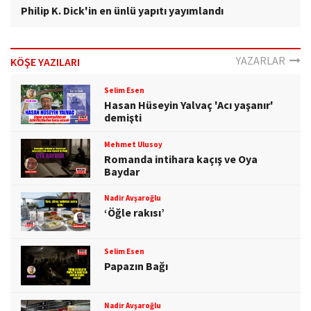
Philip K. Dick'in en ünlü yapıtı yayımlandı
YAZARLAR
KÖŞE YAZILARI
Selim Esen
Hasan Hüseyin Yalvaç 'Acı yaşanır'
demişti
Mehmet Ulusoy
Romanda intihara kaçış ve Oya
Baydar
Nadir Avşaroğlu
‘Öğle rakısı’
Selim Esen
Papazın Bağı
Nadir Avşaroğlu