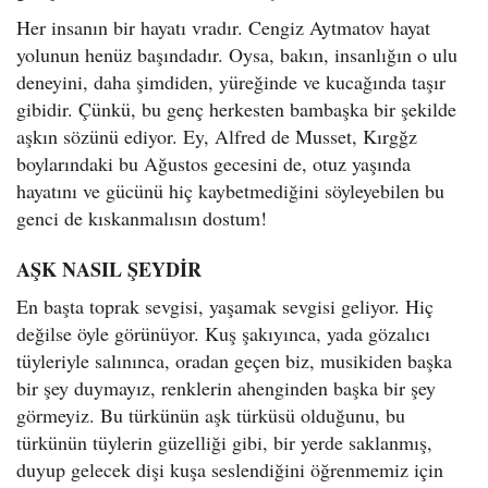
Her insanın bir hayatı vradır. Cengiz Aytmatov hayat
yolunun henüz başındadır. Oysa, bakın, insanlığın o ulu
deneyini, daha şimdiden, yüreğinde ve kucağında taşır
gibidir. Çünkü, bu genç herkesten bambaşka bir şekilde
aşkın sözünü ediyor. Ey, Alfred de Musset, Kırgğz
boylarındaki bu Ağustos gecesini de, otuz yaşında
hayatını ve gücünü hiç kaybetmediğini söyleyebilen bu
genci de kıskanmalısın dostum!
AŞK NASIL ŞEYDİR
En başta toprak sevgisi, yaşamak sevgisi geliyor. Hiç
değilse öyle görünüyor. Kuş şakıyınca, yada gözalıcı
tüyleriyle salınınca, oradan geçen biz, musikiden başka
bir şey duymayız, renklerin ahenginden başka bir şey
görmeyiz. Bu türkünün aşk türküsü olduğunu, bu
türkünün tüylerin güzelliği gibi, bir yerde saklanmış,
duyup gelecek dişi kuşa seslendiğini öğrenmemiz için