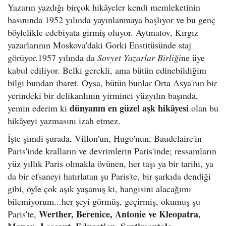
Yazarın yazdığı birçok hikâyeler kendi memleketinin
basınında 1952 yılında yayınlanmaya başlıyor ve bu genç
böylelikle edebiyata girmiş oluyor. Aytmatov, Kırgız
yazarlarının Moskova'daki Gorki Enstitüsünde staj
görüyor.1957 yılında da
Sovyet Yazarlar Birliği
ne üye
kabul ediliyor. Belki gerekli, ama bütün edinebildiğim
bilgi bundan ibaret. Oysa, bütün bunlar Orta Asya'nın bir
yerindeki bir delikanlının yirminci yüzyılın başında,
dünyanın en güzel aşk hikâyesi
yemin ederim ki
olan bu
hikâyeyi yazmasını izah etmez.
İşte şimdi şurada, Villon'un, Hugo'nun, Baudelaire'in
Paris'inde kralların ve devrimlerin Paris'inde; ressamların
yüz yıllık Paris olmakla övünen, her taşı ya bir tarihi, ya
da bir efsaneyi hatırlatan şu Paris'te, bir şarkıda dendiği
gibi, öyle çok aşık yaşamış ki, hangisini alacağımı
bilemiyorum...her şeyi görmüş, geçirmiş, okumuş şu
Werther, Berenice, Antonie ve Kleopatra,
Paris'te,