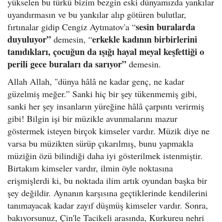
yükselen bu türkü bizim bezgin eski dünyamızda yankılar
uyandırmasın ve bu yankılar alıp götüren bulutlar,
sesin buralarda
fırtınalar gidip Cengiz Aytmatov'a “
duyuluyor”
erkekle kadının birbirlerini
demesin, “
tanıdıkları, çocuğun da ışığı hayal meyal keşfettiği o
perili gece buraları da sarıyor”
demesin.
Allah Allah, "dünya hâlâ ne kadar genç, ne kadar
güzelmiş meğer.” Sanki hiç bir şey tükenmemiş gibi,
sanki her şey insanların yüreğine hâlâ çarpıntı verirmiş
gibi! Bilgin işi bir müzikle avunmalarını mazur
göstermek isteyen birçok kimseler vardır. Müzik diye ne
varsa bu müzikten sürüp çıkarılmış, bunu yapmakla
müziğin özü bilindiği daha iyi gösterilmek istenmiştir.
Birtakım kimseler vardır, ilmin öyle noktasına
erişmişlerdi ki, bu noktada ilim artık oyundan başka bir
şey değildir. Aynanın karşısına geçtiklerinde kendilerini
tanımayacak kadar zayıf düşmüş kimseler vardır. Sonra,
bakıyorsunuz, Çin'le Tacikeli arasında, Kurkureu nehri