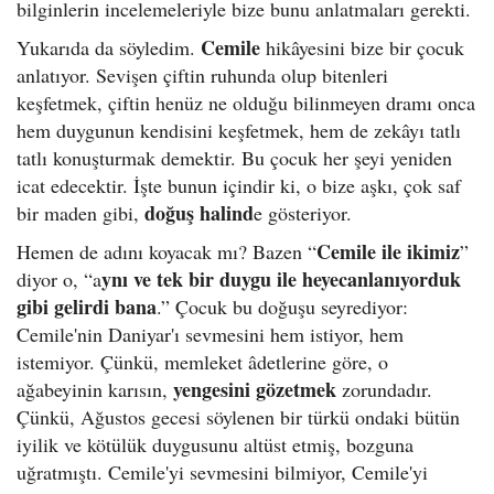
bilginlerin incelemeleriyle bize bunu anlatmaları gerekti.
Cemile
Yukarıda da söyledim.
hikâyesini bize bir çocuk
anlatıyor. Sevişen çiftin ruhunda olup bitenleri
keşfetmek, çiftin henüz ne olduğu bilinmeyen dramı onca
hem duygunun kendisini keşfetmek, hem de zekâyı tatlı
tatlı konuşturmak demektir. Bu çocuk her şeyi yeniden
icat edecektir. İşte bunun içindir ki, o bize aşkı, çok saf
doğuş halind
bir maden gibi,
e gösteriyor.
Cemile ile ikimiz
Hemen de adını koyacak mı? Bazen “
”
ynı ve tek bir duygu ile heyecanlanıyorduk
diyor o, “a
gibi gelirdi bana
.” Çocuk bu doğuşu seyrediyor:
Cemile'nin Daniyar'ı sevmesini hem istiyor, hem
istemiyor. Çünkü, memleket âdetlerine göre, o
yengesini gözetmek
ağabeyinin karısın,
zorundadır.
Çünkü, Ağustos gecesi söylenen bir türkü ondaki bütün
iyilik ve kötülük duygusunu altüst etmiş, bozguna
uğratmıştı. Cemile'yi sevmesini bilmiyor, Cemile'yi