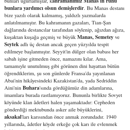
ahramanımız Manas'ın ruhu
bunları uğurlamışlar, k
bunlara yardımcı olsun demişlerdir
. Bu Manas destanı
bize yazılı olarak kalmamış, yaldızlı yazmalarda
anlatılmamıştır. Bu kahramanın gazaları, Tian-Şan
dağlarında destancılar tarafından söylenip, ağızdan ağıza,
Manas, Semetey
kuşaktan kuşağa geçmiş ve büyük
ve
Seytek
adlı üç destan ancak geçen yüzyılda tespit
edilmeye başlanmıştır. Seyyit'in dülger olan babası her
sabah işine gitmeden önce, namazını kılar. Ama,
tamamıyle unutulmuş gibi görünen dini hayattan bütün
öğrendiklerim, şu son günlerde Fransa'da yayınlanan
Abai'nin hikâyesindeki Kazakistan'da, yada Sedriddin
Buhara
Aini'nin
'sında gördüğümüz din adamlarına,
imamlara burada rastlamıyoruz. Bununla birlikte Sovyet
köyünde klan âdetleri halen yaşamaktadır: Cepheden
gönderdiği mektubunda asker aile büyüklerini,
aksakal
'ları karısından önce anmak zorundadır. 1940
yıllarında, âdetler köyde erkeğe çok karı ile evlenmek