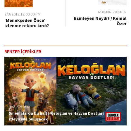
6/30/2016 12:00:00 PM
7/3/2012 12:00:00 PM
Esinleyen Neydi? / Kemal
'Menekşeden Önce'
Özer
izlenme rekoru kırdı?
BENZER İÇERİKLER
08.08.2026 02:12
Sinemalarda bu hafta Keloğlan ve Hayvan Dostları
izleyiciyle buluşacak