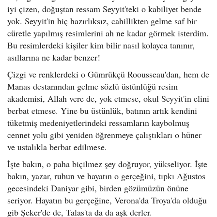
iyi çizen, doğuştan ressam Seyyit'teki o kabiliyet bende
yok. Seyyit'in hiç hazırlıksız, cahillikten gelme saf bir
cüretle yapılmış resimlerini ah ne kadar görmek isterdim.
Bu resimlerdeki kişiler kim bilir nasıl kolayca tanınır,
asıllarına ne kadar benzer!
Çizgi ve renklerdeki o Gümrükçü Roousseau'dan, hem de
Manas destanından gelme sözlü üstünlüğü resim
akademisi, Allah vere de, yok etmese, okul Seyyit'in elini
berbat etmese. Yine bu üstünlük, batının artık kendini
tüketmiş medeniyetlerindeki ressamların kaybolmuş
cennet yolu gibi yeniden öğrenmeye çalıştıkları o hüner
ve ustalıkla berbat edilmese.
İşte bakın, o paha biçilmez şey doğruyor, yükseliyor. İşte
bakın, yazar, ruhun ve hayatın o gerçeğini, tıpkı Ağustos
gecesindeki Daniyar gibi, birden gözümüzün önüne
seriyor. Hayatın bu gerçeğine, Verona'da Troya'da olduğu
gib Şeker'de de, Talas'ta da da aşk derler.