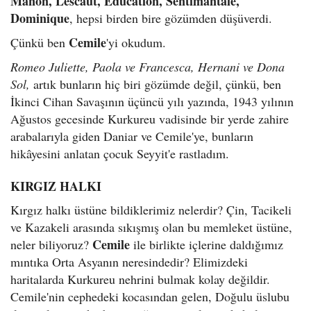
Manon, Lescaut, Education, Sentimantale,
Dominique
, hepsi birden bire gözümden düşüverdi.
Cemile
Çünkü ben
'yi okudum.
Romeo Juliette, Paola ve Francesca, Hernani ve Dona
Sol,
artık bunların hiç biri gözümde değil, çünkü, ben
İkinci Cihan Savaşının üçüncü yılı yazında, 1943 yılının
Ağustos gecesinde Kurkureu vadisinde bir yerde zahire
arabalarıyla giden Daniar ve Cemile'ye, bunların
hikâyesini anlatan çocuk Seyyit'e rastladım.
KIRGIZ HALKI
Kırgız halkı üstüne bildiklerimiz nelerdir? Çin, Tacikeli
ve Kazakeli arasında sıkışmış olan bu memleket üstüne,
Cemile
neler biliyoruz?
ile birlikte içlerine daldığımız
mıntıka Orta Asyanın neresindedir? Elimizdeki
haritalarda Kurkureu nehrini bulmak kolay değildir.
Cemile'nin cephedeki kocasından gelen, Doğulu üslubu