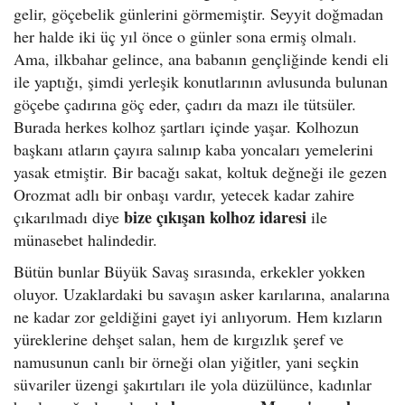
gelir, göçebelik günlerini görmemiştir. Seyyit doğmadan
her halde iki üç yıl önce o günler sona ermiş olmalı.
Ama, ilkbahar gelince, ana babanın gençliğinde kendi eli
ile yaptığı, şimdi yerleşik konutlarının avlusunda bulunan
göçebe çadırına göç eder, çadırı da mazı ile tütsüler.
Burada herkes kolhoz şartları içinde yaşar. Kolhozun
başkanı atların çayıra salınıp kaba yoncaları yemelerini
yasak etmiştir. Bir bacağı sakat, koltuk değneği ile gezen
Orozmat adlı bir onbaşı vardır, yetecek kadar zahire
bize çıkışan kolhoz idaresi
çıkarılmadı diye
ile
münasebet halindedir.
Bütün bunlar Büyük Savaş sırasında, erkekler yokken
oluyor. Uzaklardaki bu savaşın asker karılarına, analarına
ne kadar zor geldiğini gayet iyi anlıyorum. Hem kızların
yüreklerine dehşet salan, hem de kırgızlık şeref ve
namusunun canlı bir örneği olan yiğitler, yani seçkin
süvariler üzengi şakırtıları ile yola düzülünce, kadınlar