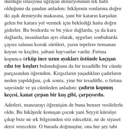
durduğu istasyona uğrayan demiryolunun tek hatlı
olduğunu da şundan anladım: hikâyenin sonlarına doğru
iki aşık demiryolu makasına, yani bir katarın karşıdan
gelen bir katara yol vermek için beklediği hatta doğru
giderler. Bu bozkırda ve bu yüce dağlarda, ya da kara
dağlarda, insanlardan ayrı olarak, aygırları sonbaharda
çayıra salınan kısrak sürüleri, yazın tepelere tırmanan
koyun ve keçiler, yabani hayvanlar vardır. Fırtına
rküp ince uzun ayakları üstünde kaçışan
kopunca ü
cılız toy kuşları
bulunduğunu da bir tesadüfle bir cümle
parçasından öğrendim. Kırgızların yaşadıkları çadırların
neden yapıldığını, çok sonra, yine bir tesadüfle, o fırtına
çadırın kopmuş
sayesinde ve şu cümleden anladım:
keçesi, kanat çırpan bir kuş gibi, çarpıyordu.
Adetleri, manzarayı öğrenişim de buna benzer vesilelerle
oldu. Bu hikâyede konuşan çocuk yani Seyyit kürsüye
çıkıp bize ne ırk bilgisinden söz edecektir, ne de siyaset
dersi verecektir. O burada doğmuştur, ona her şey tabi