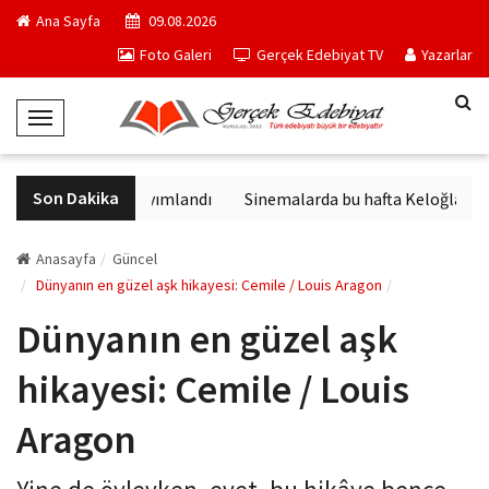
Ana Sayfa
09.08.2026
Foto Galeri
Gerçek Edebiyat TV
Yazarlar
T
o
g
Son Dakika
in en ünlü yapıtı yayımlandı
Sinemalarda bu hafta Keloğlan ve Ha
g
l
e
Anasayfa
Güncel
N
Dünyanın en güzel aşk hikayesi: Cemile / Louis Aragon
a
Dünyanın en güzel aşk
v
i
hikayesi: Cemile / Louis
g
a
Aragon
t
i