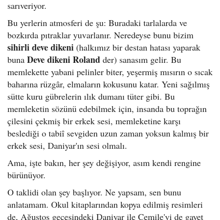
sarıveriyor.
Bu yerlerin atmosferi de şu: Buradaki tarlalarda ve
bozkırda pıtraklar yuvarlanır. Neredeyse bunu bizim
sihirli deve dikeni
(halkımız bir destan hatası yaparak
Deve dikeni Roland
buna
der) sanasım gelir. Bu
memlekette yabani pelinler biter, yeşermiş mısırın o sıcak
baharına rüzgâr, elmaların kokusunu katar. Yeni sağılmış
sütte kuru gübrelerin ılık dumanı tüter gibi. Bu
memleketin sözünü edebilmek için, insanda bu toprağın
çilesini çekmiş bir erkek sesi, memleketine karşı
beslediği o tabiî sevgiden uzun zaman yoksun kalmış bir
erkek sesi, Daniyar'ın sesi olmalı.
Ama, işte bakın, her şey değişiyor, asım kendi rengine
bürünüyor.
O taklidi olan şey başlıyor. Ne yapsam, sen bunu
anlatamam. Okul kitaplarından kopya edilmiş resimleri
de, Ağustos gecesindeki Daniyar ile Cemile'yi de gayet