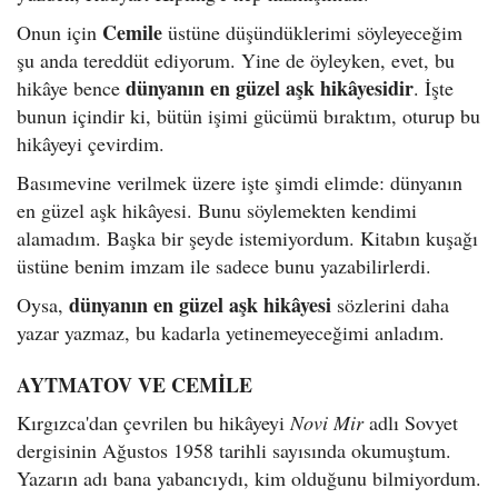
Cemile
Onun için
üstüne düşündüklerimi söyleyeceğim
şu anda tereddüt ediyorum. Yine de öyleyken, evet, bu
dünyanın en güzel aşk hikâyesidir
hikâye bence
. İşte
bunun içindir ki, bütün işimi gücümü bıraktım, oturup bu
hikâyeyi çevirdim.
Basımevine verilmek üzere işte şimdi elimde: dünyanın
en güzel aşk hikâyesi. Bunu söylemekten kendimi
alamadım. Başka bir şeyde istemiyordum. Kitabın kuşağı
üstüne benim imzam ile sadece bunu yazabilirlerdi.
dünyanın en güzel aşk hikâyesi
Oysa,
sözlerini daha
yazar yazmaz, bu kadarla yetinemeyeceğimi anladım.
AYTMATOV VE CEMİLE
Kırgızca'dan çevrilen bu hikâyeyi
Novi Mir
adlı Sovyet
dergisinin Ağustos 1958 tarihli sayısında okumuştum.
Yazarın adı bana yabancıydı, kim olduğunu bilmiyordum.