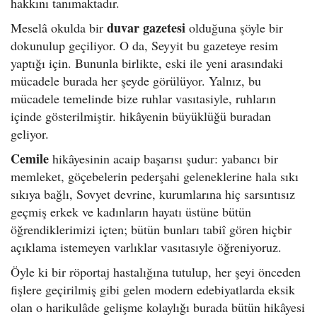
hakkını tanımaktadır.
duvar gazetesi
Meselâ okulda bir
olduğuna şöyle bir
dokunulup geçiliyor. O da, Seyyit bu gazeteye resim
yaptığı için. Bununla birlikte, eski ile yeni arasındaki
mücadele burada her şeyde görülüyor. Yalnız, bu
mücadele temelinde bize ruhlar vasıtasiyle, ruhların
içinde gösterilmiştir. hikâyenin büyüklüğü buradan
geliyor.
Cemile
hikâyesinin acaip başarısı şudur: yabancı bir
memleket, göçebelerin pederşahi geleneklerine hala sıkı
sıkıya bağlı, Sovyet devrine, kurumlarına hiç sarsıntısız
geçmiş erkek ve kadınların hayatı üstüne bütün
öğrendiklerimizi içten; bütün bunları tabiî gören hiçbir
açıklama istemeyen varlıklar vasıtasıyle öğreniyoruz.
Öyle ki bir röportaj hastalığına tutulup, her şeyi önceden
fişlere geçirilmiş gibi gelen modern edebiyatlarda eksik
olan o harikulâde gelişme kolaylığı burada bütün hikâyesi