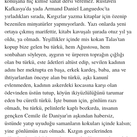
konuşana hiç kimse sanat dersi veremez. Rustaveli
Kafkasya'da yada Armand Daniel Languedoc'ta
yırladıkları sırada, Kırgızlar yazma kitaplar için özenip
bezenilen minyatürler yapmıyorlardı. Yazı onlarda yeni
ortaya çıkmış marifettir, kitabı kavuşalı şurada otuz yıl ya
oldu, ya olmadı. Yeşillikler içinde mis kokan Talas'tan
kopup bize gelen bu türkü, hem Ağustosu, hem
sonbaharı söyleyen, aygırın ve ürperen toprağın çığlığı
olan bu türkü, este âdetleri altüst edip, sevilen kadının
adını her mektupta en başa, erkek kardeş, baba, ana ve
ihtiyarlardan önceye alan bu türkü, aşkı kanunî
evlenmeden, kadının askerdeki kocasına karşı olan
ödevinden üstün tutup, köyün ikiyüzlülüğünü tarumar
eden bu cüretli türkü. İşte bunun için, gönlüm razı
olmadı, bu türkü, pelinlerle kaplı bozkırda, insanın
gençken Cemile ile Daniyar'ın aşkından habersiz,
üstünde yatıp uyuduğu samanların kokuları içinde kalsın;
yine gönlümün razı olmadı. Kızgın gecelerinden