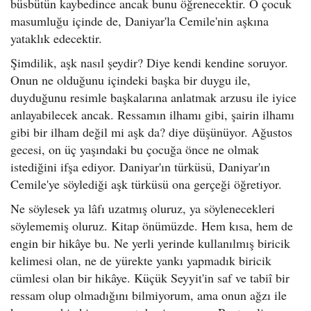
büsbütün kaybedince ancak bunu öğrenecektir. O çocuk
masumluğu içinde de, Daniyar'la Cemile'nin aşkına
yataklık edecektir.
Şimdilik, aşk nasıl şeydir? Diye kendi kendine soruyor.
Onun ne olduğunu içindeki başka bir duygu ile,
duyduğunu resimle başkalarına anlatmak arzusu ile iyice
anlayabilecek ancak. Ressamın ilhamı gibi, şairin ilhamı
gibi bir ilham değil mi aşk da? diye düşünüyor. Ağustos
gecesi, on üç yaşındaki bu çocuğa önce ne olmak
istediğini ifşa ediyor. Daniyar'ın türküsü, Daniyar'ın
Cemile'ye söylediği aşk türküsü ona gerçeği öğretiyor.
Ne söylesek ya lâfı uzatmış oluruz, ya söylenecekleri
söylememiş oluruz. Kitap önümüzde. Hem kısa, hem de
engin bir hikâye bu. Ne yerli yerinde kullanılmış biricik
kelimesi olan, ne de yürekte yankı yapmadık biricik
cümlesi olan bir hikâye. Küçük Seyyit'in saf ve tabiî bir
ressam olup olmadığını bilmiyorum, ama onun ağzı ile