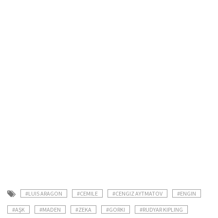
#LUIS ARAGON
#CEMILE
#CENGIZ AYTMATOV
#ENGIN
#AŞK
#MADEN
#ZEKA
#GORKI
#RUDYAR KIPLING