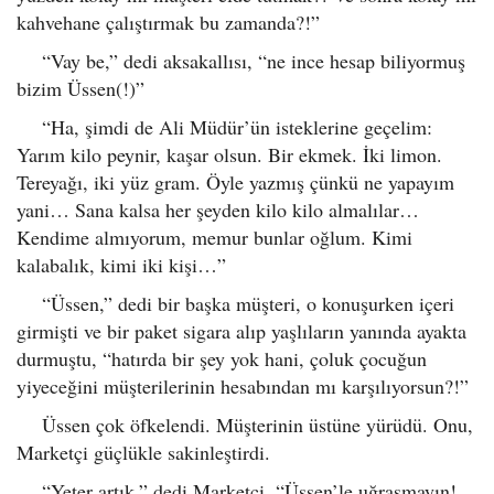
kahvehane çalıştırmak bu zamanda?!”
“Vay be,” dedi aksakallısı, “ne ince hesap biliyormuş
bizim Üssen(!)”
“Ha, şimdi de Ali Müdür’ün isteklerine geçelim:
Yarım kilo peynir, kaşar olsun. Bir ekmek. İki limon.
Tereyağı, iki yüz gram. Öyle yazmış çünkü ne yapayım
yani… Sana kalsa her şeyden kilo kilo almalılar…
Kendime almıyorum, memur bunlar oğlum. Kimi
kalabalık, kimi iki kişi…”
“Üssen,” dedi bir başka müşteri, o konuşurken içeri
girmişti ve bir paket sigara alıp yaşlıların yanında ayakta
durmuştu, “hatırda bir şey yok hani, çoluk çocuğun
yiyeceğini müşterilerinin hesabından mı karşılıyorsun?!”
Üssen çok öfkelendi. Müşterinin üstüne yürüdü. Onu,
Marketçi güçlükle sakinleştirdi.
“Yeter artık,” dedi Marketçi, “Üssen’le uğraşmayın!