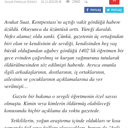
2960
Gerçek Edebiyat (Editör)
18.12.2023 09:38
o
n
Avukat Suat, Kentpostası’nı açtığı vakit gördüğü habere
üzüldü. Okuyunca da üzüntüsü arttı. Yüreği daraldı.
Nefes alamaz oldu sanki. Çünkü, gazetenin üç ortağından
biri olan ve kendisinin de sevdiği, kendisinden beş yaş
büyük olduğundan ağabey gördüğü 1402’lik öğretmen bir
gece evinden çağırılmış ve kurşun yağmuruna tutularak
öldürülmesinden söz edilmişti haberde. Ayrıca onunla
ilgili arkadaşlarının, dostlarının, iş ortaklarının,
ailesinin ve çocuklarının açıklamalarına da yer
verilmişti…
Gazete bir bakıma o sevgili öğretmenin özel sayısı
olmuştu. Kimin veya kimlerin öldürmüş olabileceği
konusunda hiçbir açıklama da yoktu gazetede.
Yetkililerin, yoğun araştırma içinde oldukları ve kısa
zamanda fail veya faillere ulaşacakları, bunun da “faili