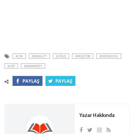
#CIN
#BISIKLET
#ÖĞLE
#MÜŞTERI
#DEDIKODU
#CEP
#SAMIMIYET
Yazar Hakkında