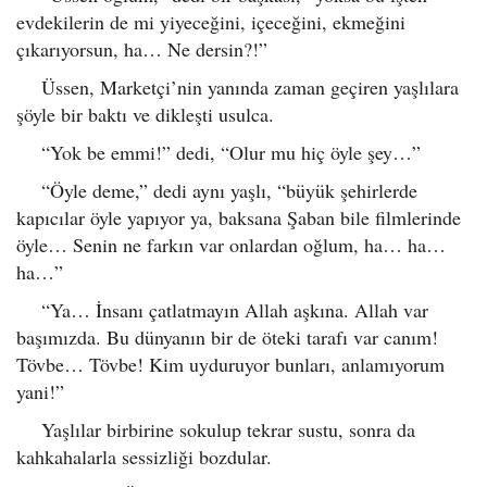
evdekilerin de mi yiyeceğini, içeceğini, ekmeğini
çıkarıyorsun, ha… Ne dersin?!”
Üssen, Marketçi’nin yanında zaman geçiren yaşlılara
şöyle bir baktı ve dikleşti usulca.
“Yok be emmi!” dedi, “Olur mu hiç öyle şey…”
“Öyle deme,” dedi aynı yaşlı, “büyük şehirlerde
kapıcılar öyle yapıyor ya, baksana Şaban bile filmlerinde
öyle… Senin ne farkın var onlardan oğlum, ha… ha…
ha…”
“Ya… İnsanı çatlatmayın Allah aşkına. Allah var
başımızda. Bu dünyanın bir de öteki tarafı var canım!
Tövbe… Tövbe! Kim uyduruyor bunları, anlamıyorum
yani!”
Yaşlılar birbirine sokulup tekrar sustu, sonra da
kahkahalarla sessizliği bozdular.