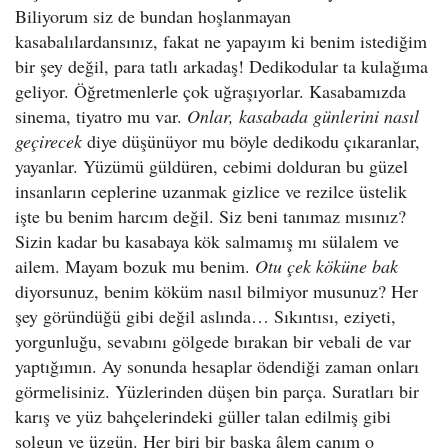
Biliyorum siz de bundan hoşlanmayan
kasabalılardansınız, fakat ne yapayım ki benim istediğim
bir şey değil, para tatlı arkadaş! Dedikodular ta kulağıma
geliyor. Öğretmenlerle çok uğraşıyorlar. Kasabamızda
sinema, tiyatro mu var.
Onlar, kasabada günlerini nasıl
geçirecek
diye düşünüyor mu böyle dedikodu çıkaranlar,
yayanlar. Yüzümü güldüren, cebimi dolduran bu güzel
insanların ceplerine uzanmak gizlice ve rezilce üstelik
işte bu benim harcım değil. Siz beni tanımaz mısınız?
Sizin kadar bu kasabaya kök salmamış mı sülalem ve
ailem. Mayam bozuk mu benim.
Otu çek köküne bak
diyorsunuz, benim köküm nasıl bilmiyor musunuz? Her
şey göründüğü gibi değil aslında… Sıkıntısı, eziyeti,
yorgunluğu, sevabını gölgede bırakan bir vebali de var
yaptığımın. Ay sonunda hesaplar ödendiği zaman onları
görmelisiniz. Yüzlerinden düşen bin parça. Suratları bir
karış ve yüz bahçelerindeki güller talan edilmiş gibi
solgun ve üzgün. Her biri bir başka âlem canım o