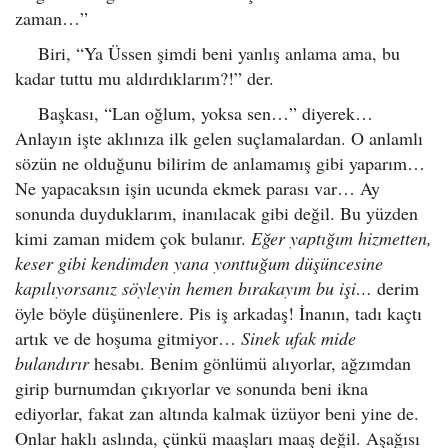
zaman…”
Biri, “Ya Üssen şimdi beni yanlış anlama ama, bu
kadar tuttu mu aldırdıklarım?!” der.
Başkası, “Lan oğlum, yoksa sen…” diyerek…
Anlayın işte aklınıza ilk gelen suçlamalardan. O anlamlı
sözün ne olduğunu bilirim de anlamamış gibi yaparım…
Ne yapacaksın işin ucunda ekmek parası var… Ay
sonunda duyduklarım, inanılacak gibi değil. Bu yüzden
kimi zaman midem çok bulanır.
Eğer yaptığım hizmetten,
keser gibi kendimden yana yonttuğum düşüncesine
kapılıyorsanız söyleyin hemen bırakayım bu işi…
derim
öyle böyle düşünenlere. Pis iş arkadaş! İnanın, tadı kaçtı
artık ve de hoşuma gitmiyor…
Sinek ufak mide
bulandırır
hesabı. Benim gönlümü alıyorlar, ağzımdan
girip burnumdan çıkıyorlar ve sonunda beni ikna
ediyorlar, fakat zan altında kalmak üzüyor beni yine de.
Onlar haklı aslında, çünkü maaşları maaş değil. Aşağısı