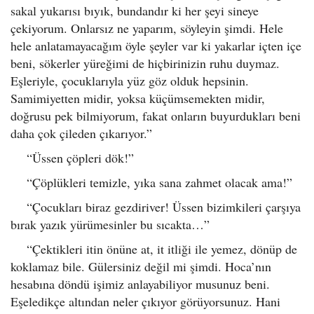
sakal yukarısı bıyık, bundandır ki her şeyi sineye
çekiyorum. Onlarsız ne yaparım, söyleyin şimdi. Hele
hele anlatamayacağım öyle şeyler var ki yakarlar içten içe
beni, sökerler yüreğimi de hiçbirinizin ruhu duymaz.
Eşleriyle, çocuklarıyla yüz göz olduk hepsinin.
Samimiyetten midir, yoksa küçümsemekten midir,
doğrusu pek bilmiyorum, fakat onların buyurdukları beni
daha çok çileden çıkarıyor.”
“Üssen çöpleri dök!”
“Çöplükleri temizle, yıka sana zahmet olacak ama!”
“Çocukları biraz gezdiriver! Üssen bizimkileri çarşıya
bırak yazık yürümesinler bu sıcakta…”
“Çektikleri itin önüne at, it itliği ile yemez, dönüp de
koklamaz bile. Gülersiniz değil mi şimdi. Hoca’nın
hesabına döndü işimiz anlayabiliyor musunuz beni.
Eşeledikçe altından neler çıkıyor görüyorsunuz. Hani