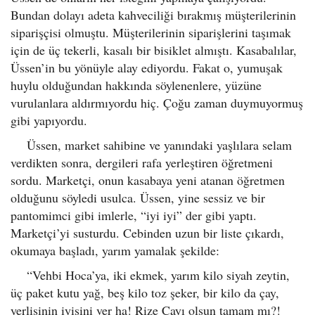
Bundan dolayı adeta kahveciliği bırakmış müşterilerinin
siparişçisi olmuştu. Müşterilerinin siparişlerini taşımak
için de üç tekerli, kasalı bir bisiklet almıştı. Kasabalılar,
Üssen’in bu yönüyle alay ediyordu. Fakat o, yumuşak
huylu olduğundan hakkında söylenenlere, yüzüne
vurulanlara aldırmıyordu hiç. Çoğu zaman duymuyormuş
gibi yapıyordu.
Üssen, market sahibine ve yanındaki yaşlılara selam
verdikten sonra, dergileri rafa yerleştiren öğretmeni
sordu. Marketçi, onun kasabaya yeni atanan öğretmen
olduğunu söyledi usulca. Üssen, yine sessiz ve bir
pantomimci gibi imlerle, “iyi iyi” der gibi yaptı.
Marketçi’yi susturdu. Cebinden uzun bir liste çıkardı,
okumaya başladı, yarım yamalak şekilde:
“Vehbi Hoca’ya, iki ekmek, yarım kilo siyah zeytin,
üç paket kutu yağ, beş kilo toz şeker, bir kilo da çay,
yerlisinin iyisini ver ha! Rize Çayı olsun tamam mı?!