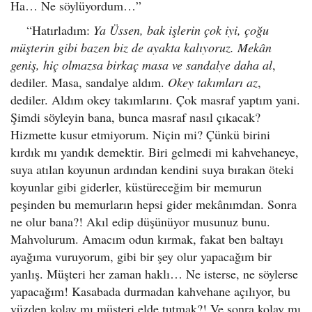
Ha… Ne söylüyordum…”
“Hatırladım:
Ya Üssen, bak işlerin çok iyi, çoğu
müşterin gibi bazen biz de ayakta kalıyoruz. Mekân
geniş, hiç olmazsa birkaç masa ve sandalye daha al
,
dediler. Masa, sandalye aldım.
Okey takımları az
,
dediler. Aldım okey takımlarını. Çok masraf yaptım yani.
Şimdi söyleyin bana, bunca masraf nasıl çıkacak?
Hizmette kusur etmiyorum. Niçin mi? Çünkü birini
kırdık mı yandık demektir. Biri gelmedi mi kahvehaneye,
suya atılan koyunun ardından kendini suya bırakan öteki
koyunlar gibi giderler, küstüreceğim bir memurun
peşinden bu memurların hepsi gider mekânımdan. Sonra
ne olur bana?! Akıl edip düşünüyor musunuz bunu.
Mahvolurum. Amacım odun kırmak, fakat ben baltayı
ayağıma vuruyorum, gibi bir şey olur yapacağım bir
yanlış. Müşteri her zaman haklı… Ne isterse, ne söylerse
yapacağım! Kasabada durmadan kahvehane açılıyor, bu
yüzden kolay mı müşteri elde tutmak?! Ve sonra kolay mı