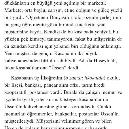
dükkânların en büyüğü yeni açılmış bir marketti.
Markete, orta boylu, sarışın, etine dolgun ve güleç yüzlü
biri girdi. ‘Öğretmen Dünyası’nı rafa, özenle yerleştiren
bu genç öğretmenin gözü bir anda marketin yeni
müşterisine kaydı. Kendisi de bu kasabada yeniydi, bu
yüzden pek kimseyi tanımıyordu, fakat bu müşterinin de
en azından kendisi için yabancı biri olduğunu anlamıştı.
Yeni müşteri de gençti. Kasabanın iki büyük
kahvehanesinden birinin sahibiydi. Adı da Hüseyin’di,
fakat kasabalılar ona “Üssen” derdi.
Kasabanın üç İlköğretim (
o zaman ilkokuldu
) okulu,
bir lisesi, bankası, pancar alım ofisi, tarım kredi
kooperatifi, postanesi vardı. Buralarda çalışan memur ve
işçilerle iyi ilişkiler kurmak isteyen kasabalılar da
Üssen’in kahvehanesine gitmek zorundaydı. Çünkü
memurlar, öğretmenler, bankacılar, postacılar Üssen’in
müşterileriydi. Müşterisini velinimet gören ve bilen
Üssen de onların her isteğini yapmaya çalışıyordu.