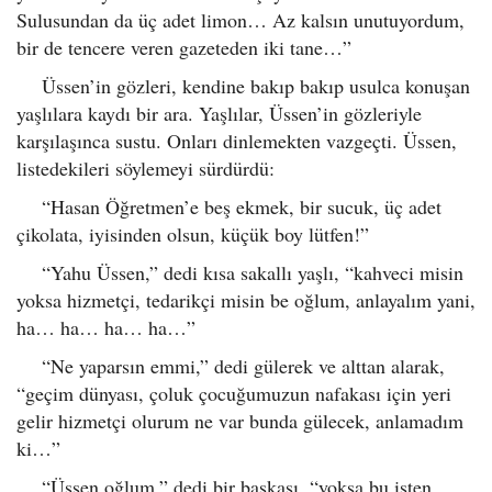
Sulusundan da üç adet limon… Az kalsın unutuyordum,
bir de tencere veren gazeteden iki tane…”
Üssen’in gözleri, kendine bakıp bakıp usulca konuşan
yaşlılara kaydı bir ara. Yaşlılar, Üssen’in gözleriyle
karşılaşınca sustu. Onları dinlemekten vazgeçti. Üssen,
listedekileri söylemeyi sürdürdü:
“Hasan Öğretmen’e beş ekmek, bir sucuk, üç adet
çikolata, iyisinden olsun, küçük boy lütfen!”
“Yahu Üssen,” dedi kısa sakallı yaşlı, “kahveci misin
yoksa hizmetçi, tedarikçi misin be oğlum, anlayalım yani,
ha… ha… ha… ha…”
“Ne yaparsın emmi,” dedi gülerek ve alttan alarak,
“geçim dünyası, çoluk çocuğumuzun nafakası için yeri
gelir hizmetçi olurum ne var bunda gülecek, anlamadım
ki…”
“Üssen oğlum,” dedi bir başkası, “yoksa bu işten