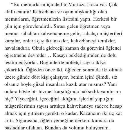
“Bu memurların içinde bir Murtaza Hoca var. Çok
akıllı canım! Kahvehane ve oyun alışkanlığı olan
memurların, öğretmenlerin listesini yaptı. Herkesi bir
gün için görevlendirdi. Sırası gelen öğretmen veya
memur sabahtan kahvehaneme gelir, sabahçı müşterileri
karşılar, onlara çay ikram eder, kahvehaneyi temizler,
havalandırır. Okula gideceği zaman da görevini öğlenci
öğretmene devreder… Kasayı beklediğimden de dolu
teslim ediyorlar. Bugünlerde nöbetçi sayısı ikiye
çıkartıldı. Öğleden önce iki, öğleden sonra da iki olmak
üzere günde dört kişi çalışıyor, benim için! Şimdi, siz
olsanız böyle güzel insanlara kazık atar mısınız? Yani
onlara böyle bir hizmet karşılığında haksızlık yapılır mı
hiç? Yiyeceğini, içeceğini aldığım, işlerini yaptığım
müşterilerimin sayısı arttıkça kahvehaneye sadece hesap
almak için gitmem gerekti o kadar. Kazancım iki üç kat
arttı. Sigarasına, öğlen yemeğine derken, kumara da
başladılar ufaktan. Bundan da yolumu buluyorum.