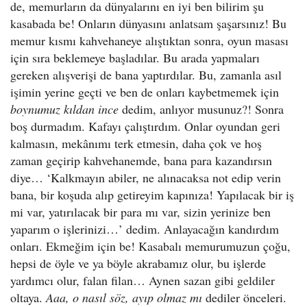
de, memurların da dünyalarını en iyi ben bilirim şu
kasabada be! Onların dünyasını anlatsam şaşarsınız! Bu
memur kısmı kahvehaneye alıştıktan sonra, oyun masası
için sıra beklemeye başladılar. Bu arada yapmaları
gereken alışverişi de bana yaptırdılar. Bu, zamanla asıl
işimin yerine geçti ve ben de onları kaybetmemek için
boynumuz kıldan ince
dedim, anlıyor musunuz?! Sonra
boş durmadım. Kafayı çalıştırdım. Onlar oyundan geri
kalmasın, mekânımı terk etmesin, daha çok ve hoş
zaman geçirip kahvehanemde, bana para kazandırsın
diye… ‘Kalkmayın abiler, ne alınacaksa not edip verin
bana, bir koşuda alıp getireyim kapınıza! Yapılacak bir iş
mi var, yatırılacak bir para mı var, sizin yerinize ben
yaparım o işlerinizi…’ dedim. Anlayacağın kandırdım
onları. Ekmeğim için be! Kasabalı memurumuzun çoğu,
hepsi de öyle ve ya böyle akrabamız olur, bu işlerde
yardımcı olur, falan filan… Aynen sazan gibi geldiler
oltaya.
Aaa, o nasıl söz, ayıp olmaz mı
dediler önceleri.