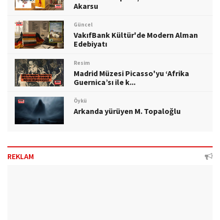
Akarsu
Güncel
VakıfBank Kültür'de Modern Alman
Edebiyatı
Resim
Madrid Müzesi Picasso'yu ‘Afrika
Guernica’sı ile k...
Öykü
Arkanda yürüyen M. Topaloğlu
REKLAM