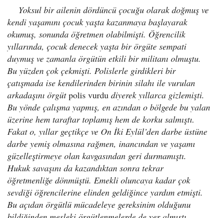
Yoksul bir ailenin dördüncü çocuğu olarak doğmuş ve
kendi yaşamını çocuk yaşta kazanmaya başlayarak
okumuş, sonunda öğretmen olabilmişti. Öğrencilik
yıllarında, çocuk denecek yaşta bir örgüte sempati
duymuş ve zamanla örgütün etkili bir militanı olmuştu.
Bu yüzden çok çekmişti. Polislerle girdikleri bir
çatışmada ise kendilerinden birinin silahı ile vurulan
arkadaşını örgüt
polis vurdu
diyerek yıllarca gizlemişti.
Bu yönde çalışma yapmış, en azından o bölgede bu yalan
üzerine hem taraftar toplamış hem de korku salmıştı.
Fakat o, yıllar geçtikçe ve On İki Eylül’den darbe üstüne
darbe yemiş olmasına rağmen, inancından ve yaşamı
güzelleştirmeye olan kavgasından geri durmamıştı.
Hukuk savaşını da kazandıktan sonra tekrar
öğretmenliğe dönmüştü. Emekli oluncaya kadar çok
sevdiği öğrencilerine elinden geldiğince yardım etmişti.
Bu açıdan örgütlü mücadeleye gereksinim olduğunu
bildiğinden mesleki örgütlenmelerde de yer almıştı.