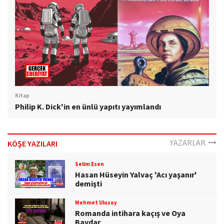
Kitap
Philip K. Dick'in en ünlü yapıtı yayımlandı
YAZARLAR
KÖŞE YAZILARI
Selim Esen
Hasan Hüseyin Yalvaç 'Acı yaşanır'
demişti
Mehmet Ulusoy
Romanda intihara kaçış ve Oya
Baydar