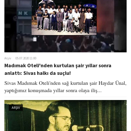
Arşiv
05.07.2020 11:00
Madımak Oteli'nden kurtulan şair yıllar sonra
anlattı: Sivas halkı da suçlu!
Sivas Madımak Oteli'nden sağ kurtulan şair Haydar Ünal,
yaptığımız konuşmada yıllar sonra olaya iliş...
ARŞIV