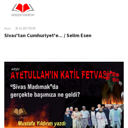
Arşiv
28.10.2017 00:00
Sivas'tan Cumhuriyet'e... / Selim Esen
ARŞIV