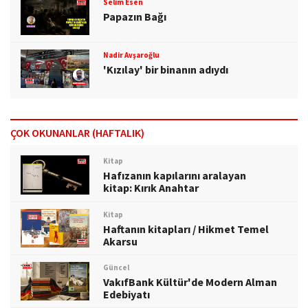
Selim Esen
Papazın Bağı
Nadir Avşaroğlu
'Kızılay' bir binanın adıydı
ÇOK OKUNANLAR (HAFTALIK)
Kitap
Hafızanın kapılarını aralayan
kitap: Kırık Anahtar
Kitap
Haftanın kitapları / Hikmet Temel
Akarsu
Güncel
VakıfBank Kültür'de Modern Alman
Edebiyatı