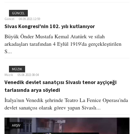
GÜNCEL
Güncel
04.09.2021 12:59
Sivas Kongresi'nin 102. yılı kutlanıyor
Büyük Önder Mustafa Kemal Atatürk ve silah
arkadaşları tarafından 4 Eylül 1919'da gerçekleştirilen
S...
MÜZIK
Müzik
05.08.2021 08:04
Venedik devlet sanatçısı Sivaslı tenor ayçiçeği
tarlasında arya söyledi
İtalya'nın Venedik şehrinde Teatro La Fenice Operası'nda
devlet sanatçısı olarak görev yapan Sivaslı...
ARŞIV