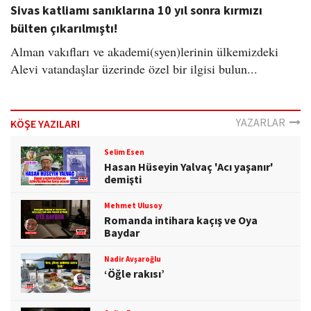
Sivas katliamı sanıklarına 10 yıl sonra kırmızı
bülten çıkarılmıştı!
Alman vakıfları ve akademi(syen)lerinin ülkemizdeki
Alevi vatandaşlar üzerinde özel bir ilgisi bulun...
YAZARLAR
KÖŞE YAZILARI
Selim Esen
Hasan Hüseyin Yalvaç 'Acı yaşanır'
demişti
Mehmet Ulusoy
Romanda intihara kaçış ve Oya
Baydar
Nadir Avşaroğlu
‘Öğle rakısı’