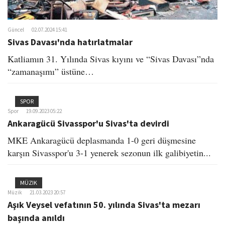
Güncel
02.07.2024 15:41
Sivas Davası'nda hatırlatmalar
Katliamın 31. Yılında Sivas kıyını ve “Sivas Davası”nda
“zamanaşımı” üstüne…
SPOR
Spor
19.09.2023 05:22
Ankaragücü Sivasspor'u Sivas'ta devirdi
MKE Ankaragücü deplasmanda 1-0 geri düşmesine
karşın Sivasspor'u 3-1 yenerek sezonun ilk galibiyetin...
MÜZIK
Müzik
21.03.2023 20:57
Aşık Veysel vefatının 50. yılında Sivas'ta mezarı
başında anıldı