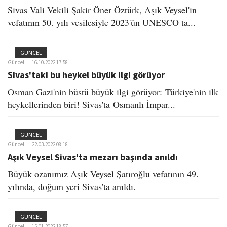
Sivas Vali Vekili Şakir Öner Öztürk, Aşık Veysel'in
vefatının 50. yılı vesilesiyle 2023'ün UNESCO ta...
GÜNCEL
Güncel
16.10.2022 17:58
Sivas'taki bu heykel büyük ilgi görüyor
Osman Gazi'nin büstü büyük ilgi görüyor: Türkiye'nin ilk
heykellerinden biri! Sivas'ta Osmanlı İmpar...
GÜNCEL
Güncel
22.03.2022 08:18
Aşık Veysel Sivas'ta mezarı başında anıldı
Büyük ozanımız Aşık Veysel Şatıroğlu vefatının 49.
yılında, doğum yeri Sivas'ta anıldı.
GÜNCEL
Güncel
15.01.2022 18:57