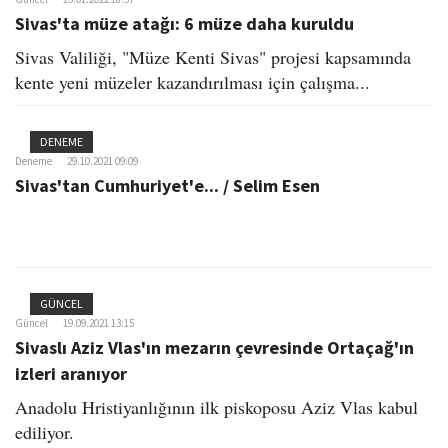
Sivas'ta müze atağı: 6 müze daha kuruldu
Sivas Valiliği, "Müze Kenti Sivas" projesi kapsamında
kente yeni müzeler kazandırılması için çalışma...
DENEME
Deneme
29.10.2021 09:09
Sivas'tan Cumhuriyet'e... / Selim Esen
GÜNCEL
Güncel
19.09.2021 13:15
Sivaslı Aziz Vlas'ın mezarın çevresinde Ortaçağ'ın
izleri aranıyor
Anadolu Hristiyanlığının ilk piskoposu Aziz Vlas kabul
ediliyor.