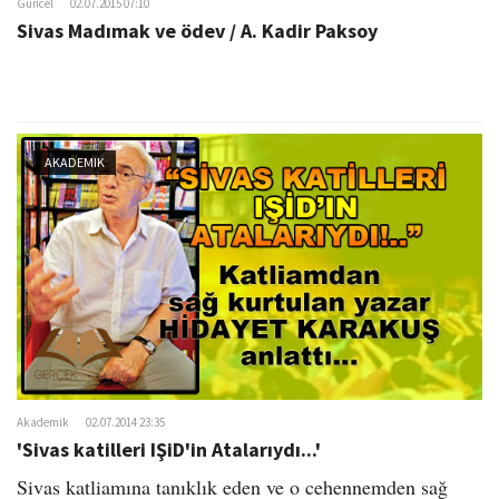
Güncel
02.07.2015 07:10
Sivas Madımak ve ödev / A. Kadir Paksoy
AKADEMIK
Akademik
02.07.2014 23:35
'Sivas katilleri IŞiD'in Atalarıydı...'
Sivas katliamına tanıklık eden ve o cehennemden sağ