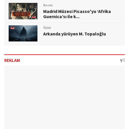
Resim
Madrid Müzesi Picasso'yu ‘Afrika
Guernica’sı ile k...
Öykü
Arkanda yürüyen M. Topaloğlu
REKLAM