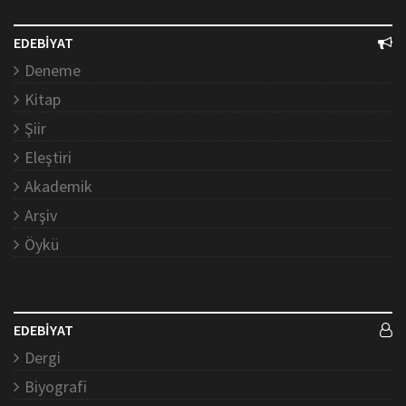
EDEBİYAT
Deneme
Kitap
Şiir
Eleştiri
Akademik
Arşiv
Öykü
EDEBİYAT
Dergi
Biyografi