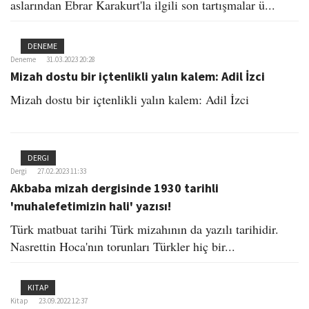
aslarından Ebrar Karakurt'la ilgili son tartışmalar ü...
DENEME
Deneme
31.03.2023 20:28
Mizah dostu bir içtenlikli yalın kalem: Adil İzci
Mizah dostu bir içtenlikli yalın kalem: Adil İzci
DERGI
Dergi
27.02.2023 11:33
Akbaba mizah dergisinde 1930 tarihli
'muhalefetimizin hali' yazısı!
Türk matbuat tarihi Türk mizahının da yazılı tarihidir.
Nasrettin Hoca'nın torunları Türkler hiç bir...
KITAP
Kitap
23.09.2022 12:37