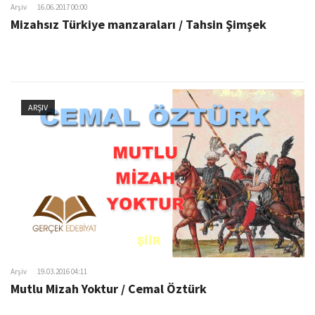
Arşiv
16.06.2017 00:00
Mizahsız Türkiye manzaraları / Tahsin Şimşek
ARŞIV
Arşiv
19.03.2016 04:11
Mutlu Mizah Yoktur / Cemal Öztürk