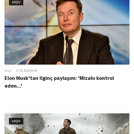
ARŞIV
Arşiv
27.06.2020 00:00
Elon Musk'tan ilginç paylaşım: 'Mizahı kontrol
eden...'
ARŞIV