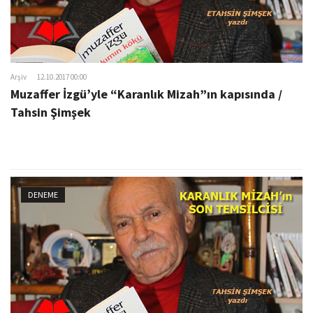
Arşiv
12.10.2017 00:00
Muzaffer İzgü’yle “Karanlık Mizah”ın kapısında /
Tahsin Şimşek
DENEME