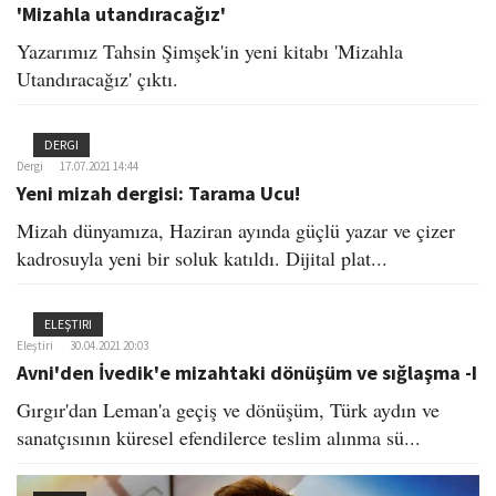
'Mizahla utandıracağız'
Yazarımız Tahsin Şimşek'in yeni kitabı 'Mizahla
Utandıracağız' çıktı.
DERGI
Dergi
17.07.2021 14:44
Yeni mizah dergisi: Tarama Ucu!
Mizah dünyamıza, Haziran ayında güçlü yazar ve çizer
kadrosuyla yeni bir soluk katıldı. Dijital plat...
ELEŞTIRI
Eleştiri
30.04.2021 20:03
Avni'den İvedik'e mizahtaki dönüşüm ve sığlaşma -I
Gırgır'dan Leman'a geçiş ve dönüşüm, Türk aydın ve
sanatçısının küresel efendilerce teslim alınma sü...