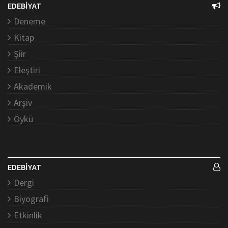
EDEBİYAT
Deneme
Kitap
Şiir
Eleştiri
Akademik
Arşiv
Öykü
EDEBİYAT
Dergi
Biyografi
Etkinlik