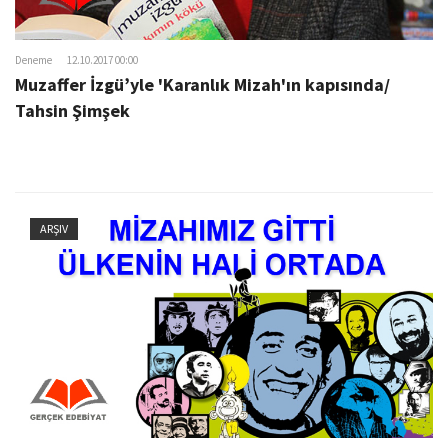
Deneme
12.10.2017 00:00
Muzaffer İzgü’yle 'Karanlık Mizah'ın kapısında/
Tahsin Şimşek
ARŞIV