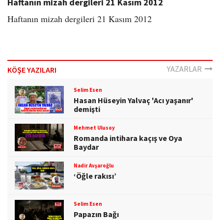
Haftanın mizah dergileri 21 Kasım 2012
Haftanın mizah dergileri 21 Kasım 2012
YAZARLAR
KÖŞE YAZILARI
Selim Esen
Hasan Hüseyin Yalvaç 'Acı yaşanır'
demişti
Mehmet Ulusoy
Romanda intihara kaçış ve Oya
Baydar
Nadir Avşaroğlu
‘Öğle rakısı’
Selim Esen
Papazın Bağı