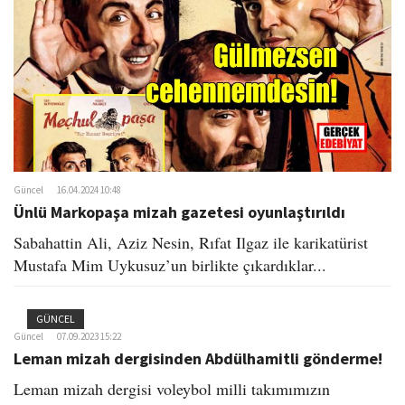
o
n
Güncel
16.04.2024 10:48
Ünlü Markopaşa mizah gazetesi oyunlaştırıldı
Sabahattin Ali, Aziz Nesin, Rıfat Ilgaz ile karikatürist
Mustafa Mim Uykusuz’un birlikte çıkardıklar...
GÜNCEL
Güncel
07.09.2023 15:22
Leman mizah dergisinden Abdülhamitli gönderme!
Leman mizah dergisi voleybol milli takımımızın