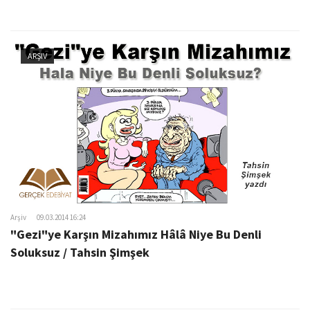
ARŞIV
Arşiv
09.03.2014 16:24
"Gezi"ye Karşın Mizahımız Hâlâ Niye Bu Denli
Soluksuz / Tahsin Şimşek