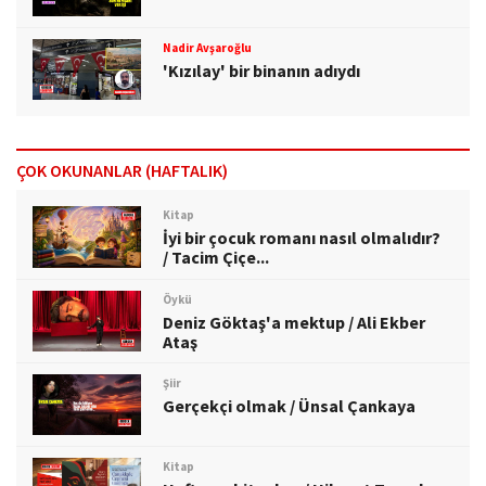
Nadir Avşaroğlu
'Kızılay' bir binanın adıydı
ÇOK OKUNANLAR (HAFTALIK)
Kitap
İyi bir çocuk romanı nasıl olmalıdır?
/ Tacim Çiçe...
Öykü
Deniz Göktaş'a mektup / Ali Ekber
Ataş
Şiir
Gerçekçi olmak / Ünsal Çankaya
Kitap