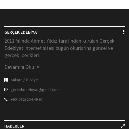
GERÇEK EDEBİYAT
2011 Yılında Ahmet Yıldız tarafından kurulan Gerçek
Edebiyat internet sitesi bugün okurlarına güncel ve
gerçek içerikleri
Devamını Oku
Ankara / Türkiye
gercekedebiyat@gmail.com
+90 (532) 254 49 95
HABERLER