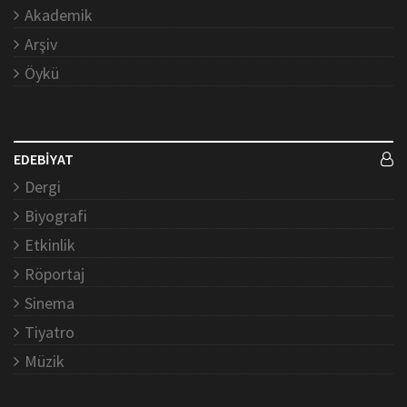
Akademik
Arşiv
Öykü
EDEBİYAT
Dergi
Biyografi
Etkinlik
Röportaj
Sinema
Tiyatro
Müzik