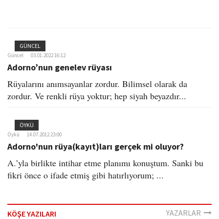
GÜNCEL
Güncel
03.01.2022 16:12
Adorno’nun genelev rüyası
Rüyalarını anımsayanlar zordur. Bilimsel olarak da
zordur. Ve renkli rüya yoktur; hep siyah beyazdır...
ÖYKÜ
Öykü
14.07.2012 23:00
Adorno'nun rüya(kayıt)ları gerçek mi oluyor?
A.’yla birlikte intihar etme planımı konuştum. Sanki bu
fikri önce o ifade etmiş gibi hatırlıyorum; ...
YAZARLAR
KÖŞE YAZILARI