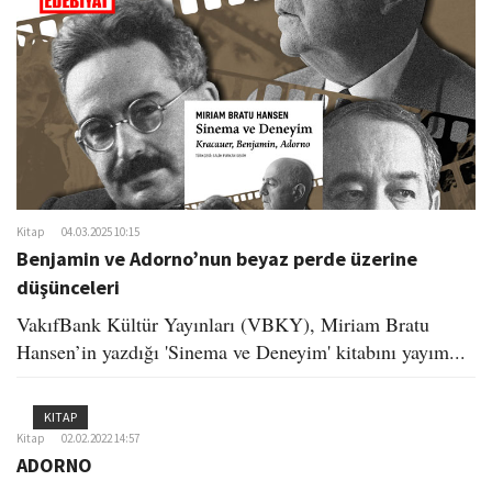
o
n
Kitap
04.03.2025 10:15
Benjamin ve Adorno’nun beyaz perde üzerine
düşünceleri
VakıfBank Kültür Yayınları (VBKY), Miriam Bratu
Hansen’in yazdığı 'Sinema ve Deneyim' kitabını yayım...
KITAP
Kitap
02.02.2022 14:57
ADORNO