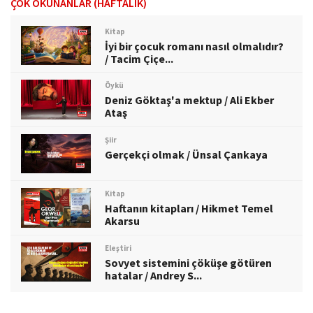
ÇOK OKUNANLAR (HAFTALIK)
Kitap
İyi bir çocuk romanı nasıl olmalıdır?
/ Tacim Çiçe...
Öykü
Deniz Göktaş'a mektup / Ali Ekber
Ataş
Şiir
Gerçekçi olmak / Ünsal Çankaya
Kitap
Haftanın kitapları / Hikmet Temel
Akarsu
Eleştiri
Sovyet sistemini çöküşe götüren
hatalar / Andrey S...