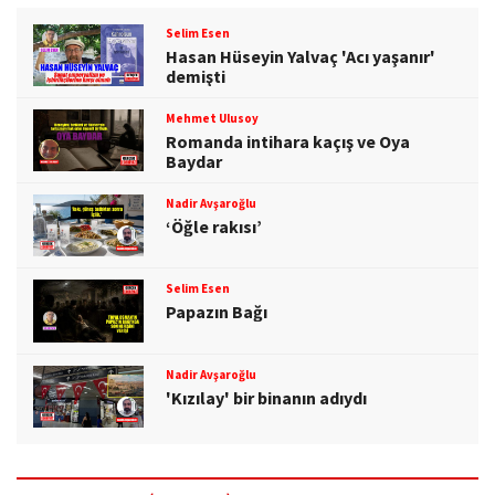
Selim Esen
Hasan Hüseyin Yalvaç 'Acı yaşanır'
demişti
Mehmet Ulusoy
Romanda intihara kaçış ve Oya
Baydar
Nadir Avşaroğlu
‘Öğle rakısı’
Selim Esen
Papazın Bağı
Nadir Avşaroğlu
'Kızılay' bir binanın adıydı