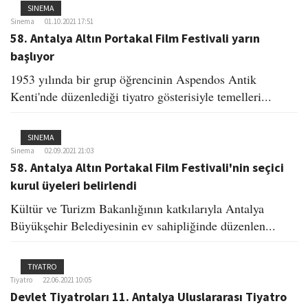
SINEMA
Sinema
01.10.2021 17:51
58. Antalya Altın Portakal Film Festivali yarın
başlıyor
1953 yılında bir grup öğrencinin Aspendos Antik
Kenti'nde düzenlediği tiyatro gösterisiyle temelleri...
SINEMA
Sinema
02.09.2021 21:03
58. Antalya Altın Portakal Film Festivali'nin seçici
kurul üyeleri belirlendi
Kültür ve Turizm Bakanlığının katkılarıyla Antalya
Büyükşehir Belediyesinin ev sahipliğinde düzenlen...
TIYATRO
Tiyatro
22.06.2021 10:05
Devlet Tiyatroları 11. Antalya Uluslararası Tiyatro