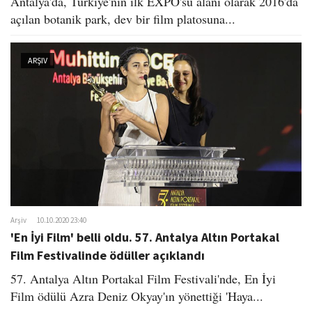
Antalya'da, Türkiye'nin ilk EXPO'su alanı olarak 2016'da
açılan botanik park, dev bir film platosuna...
ARŞIV
Arşiv
10.10.2020 23:40
'En İyi Film' belli oldu. 57. Antalya Altın Portakal
Film Festivalinde ödüller açıklandı
57. Antalya Altın Portakal Film Festivali'nde, En İyi
Film ödülü Azra Deniz Okyay'ın yönettiği 'Haya...