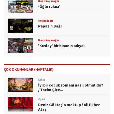
Nadir Avşaroğlu
‘Öğle rakısı’
Selim Esen
Papazın Bağı
Nadir Avşaroğlu
'Kızılay' bir binanın adıydı
ÇOK OKUNANLAR (HAFTALIK)
Kitap
İyi bir çocuk romanı nasıl olmalıdır?
/ Tacim Çiçe...
Öykü
Deniz Göktaş'a mektup / Ali Ekber
Ataş