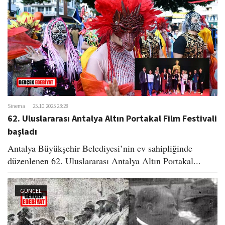
o
n
Sinema
25.10.2025 23:28
62. Uluslararası Antalya Altın Portakal Film Festivali
başladı
Antalya Büyükşehir Belediyesi’nin ev sahipliğinde
düzenlenen 62. Uluslararası Antalya Altın Portakal...
GÜNCEL