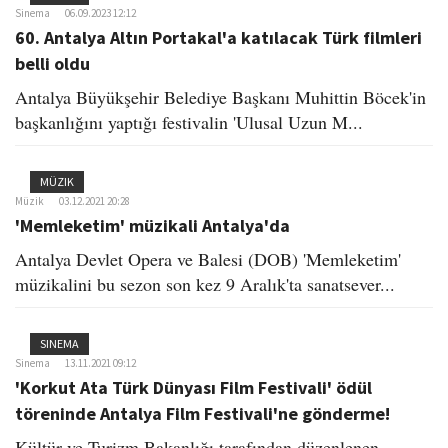
Sinema
06.09.2023 12:12
60. Antalya Altın Portakal'a katılacak Türk filmleri
belli oldu
Antalya Büyükşehir Belediye Başkanı Muhittin Böcek'in
başkanlığını yaptığı festivalin 'Ulusal Uzun M...
MÜZIK
Müzik
03.12.2021 20:28
'Memleketim' müzikali Antalya'da
Antalya Devlet Opera ve Balesi (DOB) 'Memleketim'
müzikalini bu sezon son kez 9 Aralık'ta sanatsever...
SINEMA
Sinema
13.11.2021 09:12
'Korkut Ata Türk Dünyası Film Festivali' ödül
töreninde Antalya Film Festivali'ne gönderme!
Kültür ve Turizm Bakanlığı tarafından düzenlenen