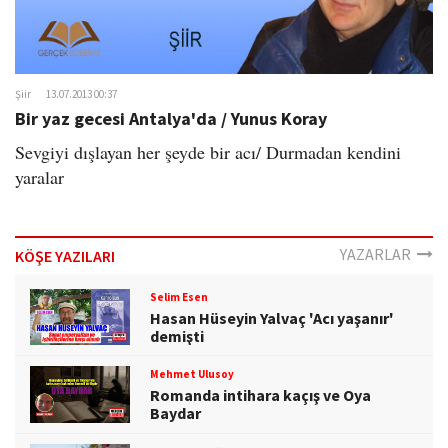
Şiir
13.07.2013 00:37
Bir yaz gecesi Antalya'da / Yunus Koray
Sevgiyi dışlayan her şeyde bir acı/ Durmadan kendini
yaralar
YAZARLAR
KÖŞE YAZILARI
Selim Esen
Hasan Hüseyin Yalvaç 'Acı yaşanır'
demişti
Mehmet Ulusoy
Romanda intihara kaçış ve Oya
Baydar