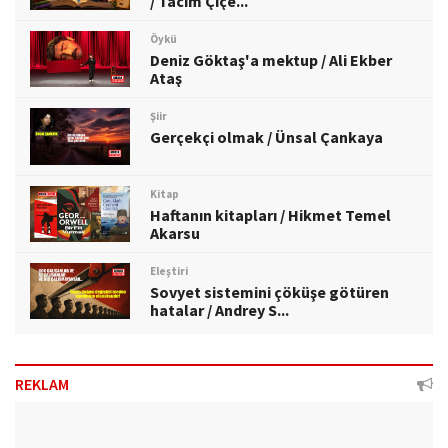
/ Tacim Çiçe...
Öykü
Deniz Göktaş'a mektup / Ali Ekber
Ataş
Şiir
Gerçekçi olmak / Ünsal Çankaya
Kitap
Haftanın kitapları / Hikmet Temel
Akarsu
Eleştiri
Sovyet sistemini çöküşe götüren
hatalar / Andrey S...
REKLAM