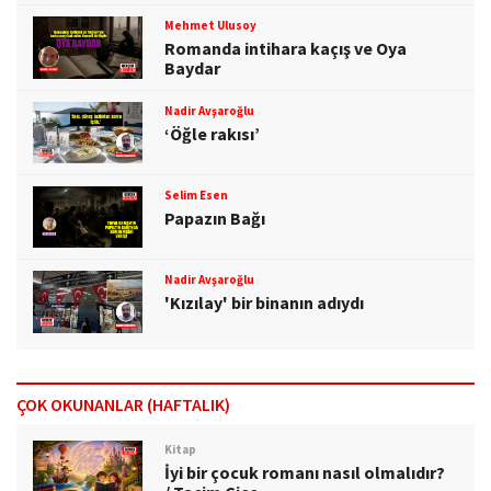
Mehmet Ulusoy
Romanda intihara kaçış ve Oya
Baydar
Nadir Avşaroğlu
‘Öğle rakısı’
Selim Esen
Papazın Bağı
Nadir Avşaroğlu
'Kızılay' bir binanın adıydı
ÇOK OKUNANLAR (HAFTALIK)
Kitap
İyi bir çocuk romanı nasıl olmalıdır?