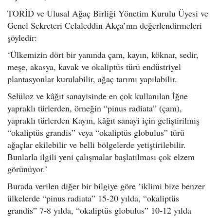
TORİD ve Ulusal Ağaç Birliği Yönetim Kurulu Üyesi ve
Genel Sekreteri Celaleddin Akça’nın değerlendirmeleri
şöyledir:
‘Ülkemizin dört bir yanında çam, kayın, köknar, sedir,
meşe, akasya, kavak ve okaliptüs türü endüstriyel
plantasyonlar kurulabilir, ağaç tarımı yapılabilir.
Selüloz ve kâğıt sanayisinde en çok kullanılan İğne
yapraklı türlerden, örneğin “pinus radiata” (çam),
yapraklı türlerden Kayın, kâğıt sanayi için geliştirilmiş
“okaliptüs grandis” veya “okaliptüs globulus” türü
ağaçlar ekilebilir ve belli bölgelerde yetiştirilebilir.
Bunlarla ilgili yeni çalışmalar başlatılması çok elzem
görünüyor.’
Burada verilen diğer bir bilgiye göre ‘iklimi bize benzer
ülkelerde “pinus radiata” 15-20 yılda, “okaliptüs
grandis” 7-8 yılda, “okaliptüs globulus” 10-12 yılda