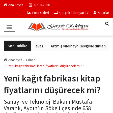
Ana Sayfa
07.08.2026
Foto Galeri
Gerçek Edebiyat TV
Yazarlar
T
o
g
Son Dakika
Altıncı Nesil Savaş
Altmış yıldır aynı sevgiyle dinlenen sa
g
l
e
Anasayfa
Güncel
N
Yeni kağıt fabrikası kitap fiyatlarını düşürecek mi?
a
Yeni kağıt fabrikası kitap
v
i
fiyatlarını düşürecek mi?
g
a
Sanayi ve Teknoloji Bakanı Mustafa
t
Varank, Aydın'ın Söke ilçesinde 658
i