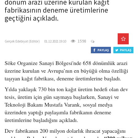
dönüm arazi üzerine kurulan kağıt
o
fabrikasının deneme üretimlerine
n
geçtiğini açıkladı.
gercekedebiyat.com
1598
Gerçek Edebiyat (Editör)
01.12.2021 19:10
Söke Organize Sanayi Bölgesi'nde 658 dönümlük arazi
üzerine kurulan ve Avrupa’nın en büyüğü olma özelliği
taşıyan kağıt fabrikası, deneme üretimlerine başladı.
Yılda yaklaşık 730 bin ton kağıt üretim hedefi olan dev
tesis, üretim için gün saymaya başlarken, Sanayi ve
Teknoloji Bakanı Mustafa Varank, sosyal medya
üzerinden yaptığı paylaşımla fabrikanın deneme
üretimlerine başladığını açıkladı.
Dev fabrikanın 200 milyon dolarlık ihracat yapacağını