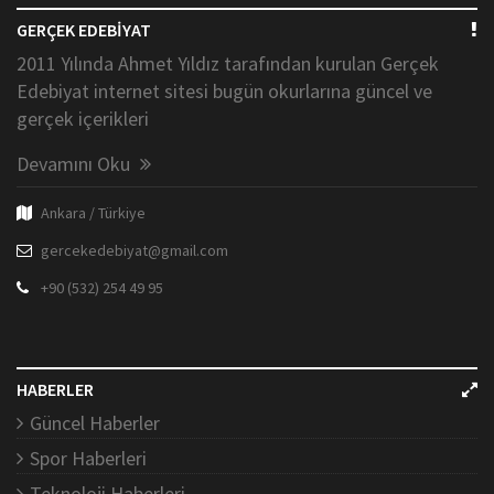
GERÇEK EDEBİYAT
2011 Yılında Ahmet Yıldız tarafından kurulan Gerçek
Edebiyat internet sitesi bugün okurlarına güncel ve
gerçek içerikleri
Devamını Oku
Ankara / Türkiye
gercekedebiyat@gmail.com
+90 (532) 254 49 95
HABERLER
Güncel Haberler
Spor Haberleri
Teknoloji Haberleri