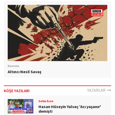
Deneme
Altıncı Nesil Savaş
YAZARLAR
KÖŞE YAZILARI
Selim Esen
Hasan Hüseyin Yalvaç 'Acı yaşanır'
demişti