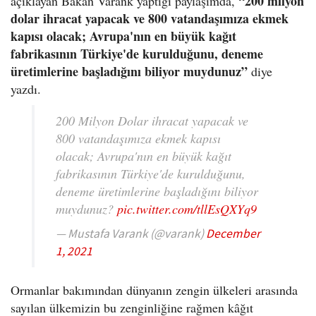
“200 milyon
açıklayan Bakan Varank yaptığı paylaşımda,
dolar ihracat yapacak ve 800 vatandaşımıza ekmek
kapısı olacak; Avrupa'nın en büyük kağıt
fabrikasının Türkiye'de kurulduğunu, deneme
üretimlerine başladığını biliyor muydunuz”
diye
yazdı.
200 Milyon Dolar ihracat yapacak ve
800 vatandaşımıza ekmek kapısı
olacak; Avrupa'nın en büyük kağıt
fabrikasının Türkiye'de kurulduğunu,
deneme üretimlerine başladığını biliyor
muydunuz?
pic.twitter.com/tllEsQXYq9
— Mustafa Varank (@varank)
December
1, 2021
Ormanlar bakımından dünyanın zengin ülkeleri arasında
sayılan ülkemizin bu zenginliğine rağmen kâğıt