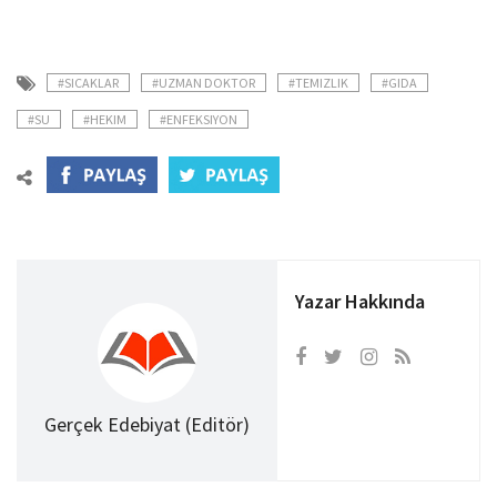
#SICAKLAR
#UZMAN DOKTOR
#TEMIZLIK
#GIDA
#SU
#HEKIM
#ENFEKSIYON
Yazar Hakkında
Gerçek Edebiyat (Editör)