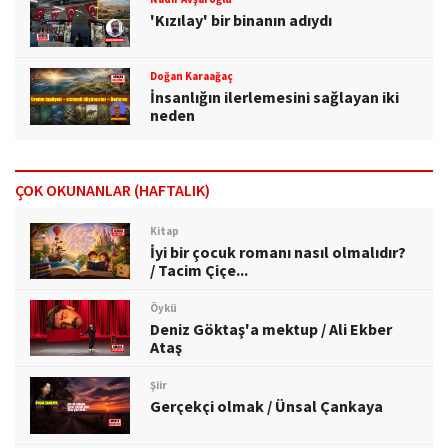
'Kızılay' bir binanın adıydı
Doğan Karaağaç
İnsanlığın ilerlemesini sağlayan iki
neden
ÇOK OKUNANLAR (HAFTALIK)
Kitap
İyi bir çocuk romanı nasıl olmalıdır?
/ Tacim Çiçe...
Öykü
Deniz Göktaş'a mektup / Ali Ekber
Ataş
Şiir
Gerçekçi olmak / Ünsal Çankaya