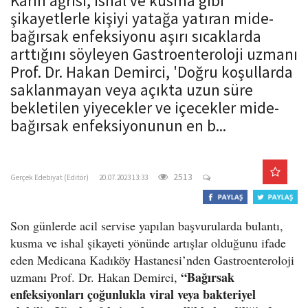
Karın ağrısı, ishal ve kusma gibi
o
şikayetlerle kişiyi yatağa yatıran mide-
n
bağırsak enfeksiyonu aşırı sıcaklarda
arttığını söyleyen Gastroenteroloji uzmanı
Prof. Dr. Hakan Demirci, 'Doğru koşullarda
saklanmayan veya açıkta uzun süre
bekletilen yiyecekler ve içecekler mide-
bağırsak enfeksiyonunun en b...
gercekedebiyat.com
2513
Gerçek Edebiyat (Editör)
20.07.2023 13:33
Son günlerde acil servise yapılan başvurularda bulantı,
kusma ve ishal şikayeti yönünde artışlar olduğunu ifade
eden Medicana Kadıköy Hastanesi’nden Gastroenteroloji
“Bağırsak
uzmanı Prof. Dr. Hakan Demirci,
enfeksiyonları çoğunlukla viral veya bakteriyel