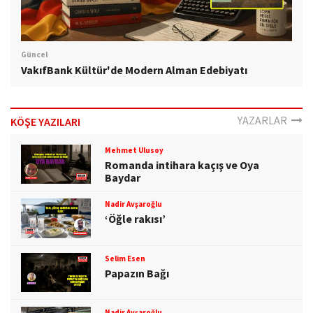
Güncel
VakıfBank Kültür'de Modern Alman Edebiyatı
YAZARLAR
KÖŞE YAZILARI
Mehmet Ulusoy
Romanda intihara kaçış ve Oya
Baydar
Nadir Avşaroğlu
‘Öğle rakısı’
Selim Esen
Papazın Bağı
Nadir Avşaroğlu