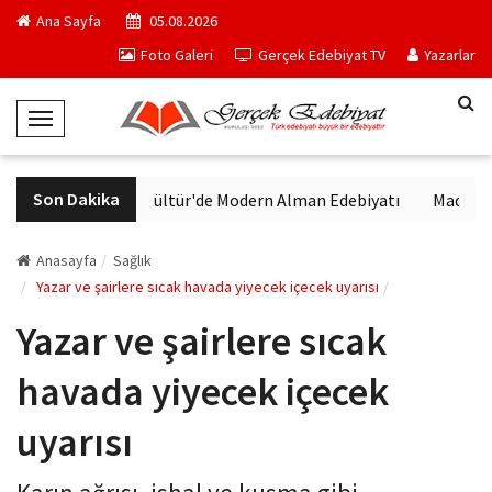
Ana Sayfa
05.08.2026
Foto Galeri
Gerçek Edebiyat TV
Yazarlar
T
o
g
Son Dakika
VakıfBank Kültür'de Modern Alman Edebiyatı
Madrid Müz
g
l
e
Anasayfa
Sağlık
N
Yazar ve şairlere sıcak havada yiyecek içecek uyarısı
a
Yazar ve şairlere sıcak
v
i
havada yiyecek içecek
g
a
uyarısı
t
i