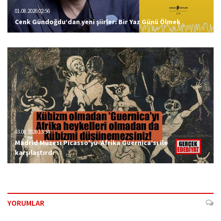
01.08.2026 02:56
Cenk Gündoğdu’dan yeni şiirler: Bir Yaz Günü Ölmek
03.08.2026 13:34
Madrid Müzesi Picasso'yu ‘Afrika Guernica’sı ile
karşılaştırdı
YORUMLAR