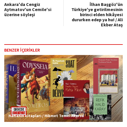
Ankara'da Cengiz
İlhan Başgöz'ün
Aytmatov'un Cemile'si
Türkiye'ye getirilmesinin
üzerine söyleşi
birinci elden hikâyesi
dururken edep ya hu! / Ali
Ekber Ataş
BENZER İÇERİKLER
09.08.2026 10:17
Haftanın kitapları / Hikmet Temel Akarsu