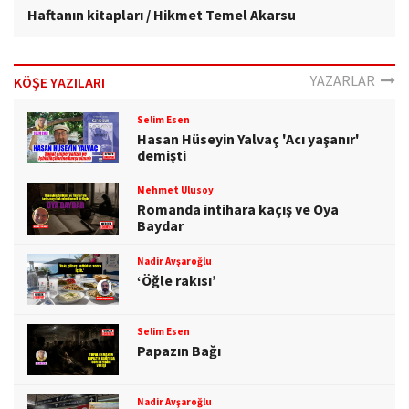
Haftanın kitapları / Hikmet Temel Akarsu
YAZARLAR
KÖŞE YAZILARI
Selim Esen
Hasan Hüseyin Yalvaç 'Acı yaşanır'
demişti
Mehmet Ulusoy
Romanda intihara kaçış ve Oya
Baydar
Nadir Avşaroğlu
‘Öğle rakısı’
Selim Esen
Papazın Bağı
Nadir Avşaroğlu