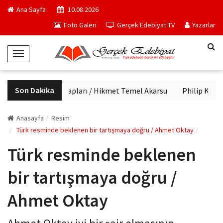
Ana Sayfa
10.08.2026
Foto Galeri
Gerçek Edebiyat TV
Yazarlar
T
o
g
Son Dakika
Haftanın kitapları / Hikmet Temel Akarsu
Philip K. Dick
g
l
e
Anasayfa
Resim
N
Türk resminde beklenen bir tartışmaya doğru / Ahmet Oktay
a
Türk resminde beklenen
v
i
bir tartışmaya doğru /
g
a
Ahmet Oktay
t
i