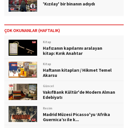
'Kızılay' bir binanın adıydı
ÇOK OKUNANLAR (HAFTALIK)
Kitap
Hafızanın kapılarını aralayan
kitap: Kırık Anahtar
Kitap
Haftanın kitapları / Hikmet Temel
Akarsu
Güncel
VakıfBank Kültür'de Modern Alman
Edebiyatı
Resim
Madrid Müzesi Picasso'yu ‘Afrika
Guernica’sı ile k...