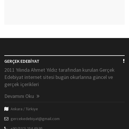
GERÇEK EDEBİYAT
2011 Yılında Ahmet Yıldız tarafından kurulan Gerçek
Edebiyat internet sitesi bugün okurlarına güncel ve
gerçek içerikleri
Devamını Oku
Ankara / Türkiye
gercekedebiyat@gmail.com
+90 (532) 254 49 95