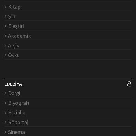
Kitap
Şiir
Eleştiri
Akademik
Arşiv
Öykü
EDEBİYAT
Dergi
Biyografi
Etkinlik
Röportaj
Sinema