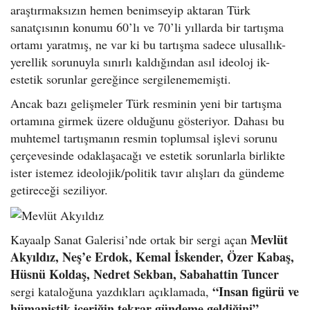
araştırmaksızın hemen benimseyip aktaran Türk
sanatçısının konumu 60’lı ve 70’li yıllarda bir tartışma
ortamı yaratmış, ne var ki bu tartışma sadece ulusallık-
yerellik sorunuyla sınırlı kaldığından asıl ideoloj ik-
estetik sorunlar gereğince sergilenememişti.
Ancak bazı gelişmeler Türk resminin yeni bir tartışma
ortamına girmek üzere olduğunu gösteriyor. Dahası bu
muhtemel tartışmanın resmin toplumsal işlevi sorunu
çerçevesinde odaklaşacağı ve estetik sorunlarla birlikte
ister istemez ideolojik/politik tavır alışları da gündeme
getireceği seziliyor.
Mevlüt
Kayaalp Sanat Galerisi’nde ortak bir sergi açan
Akyıldız, Neş’e Erdok, Kemal İskender, Özer Kabaş,
Hüsnü Koldaş, Nedret Sekban, Sabahattin Tuncer
“Insan figürü ve
sergi kataloğuna yazdıkları açıklamada,
hümanistik içeriğin tekrar gündeme geldiğini”