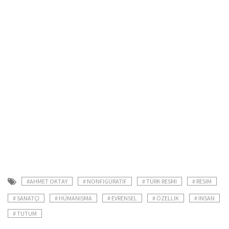
#AHMET OKTAY
# NONFIGÜRATIF
# TÜRK RESMI
# RESIM
# SANATÇI
# HÜMANISMA
# EVRENSEL
# ÖZELLIK
# INSAN
# TUTUM