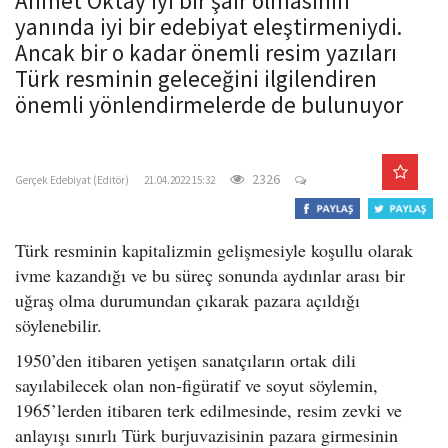
Ahmet Oktay iyi bir şair olmasının
o
yanında iyi bir edebiyat eleştirmeniydi.
n
Ancak bir o kadar önemli resim yazıları
Türk resminin geleceğini ilgilendiren
önemli yönlendirmelerde de bulunuyor
gercekedebiyat.com
2326
Gerçek Edebiyat (Editör)
21.04.2022 15:32
Türk resminin kapitalizmin gelişmesiyle koşullu olarak
ivme kazandığı ve bu süreç sonunda aydınlar arası bir
uğraş olma durumundan çıkarak pazara açıldığı
söylenebilir.
1950’den itibaren yetişen sanatçıların ortak dili
sayılabilecek olan non-figüratif ve soyut söylemin,
1965’lerden itibaren terk edilmesinde, resim zevki ve
anlayışı sınırlı Türk burjuvazisinin pazara girmesinin