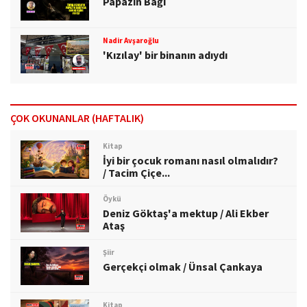
Papazın Bağı
Nadir Avşaroğlu
'Kızılay' bir binanın adıydı
ÇOK OKUNANLAR (HAFTALIK)
Kitap
İyi bir çocuk romanı nasıl olmalıdır?
/ Tacim Çiçe...
Öykü
Deniz Göktaş'a mektup / Ali Ekber
Ataş
Şiir
Gerçekçi olmak / Ünsal Çankaya
Kitap