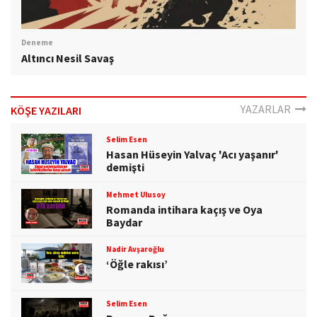
Deneme
Altıncı Nesil Savaş
YAZARLAR
KÖŞE YAZILARI
Selim Esen
Hasan Hüseyin Yalvaç 'Acı yaşanır'
demişti
Mehmet Ulusoy
Romanda intihara kaçış ve Oya
Baydar
Nadir Avşaroğlu
‘Öğle rakısı’
Selim Esen