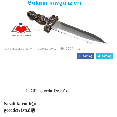
o
n
gercekedebiyat.com
1504
Gerçek Edebiyat (Editör)
04.10.2017 00:00
1. Güneş orda Doğu' da
Neydi karanlığın
geceden istediği