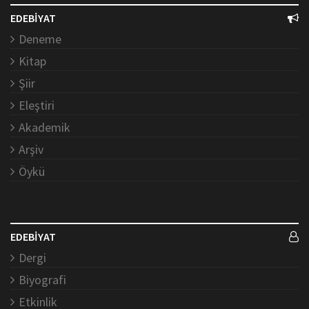
EDEBİYAT
Deneme
Kitap
Şiir
Eleştiri
Akademik
Arşiv
Öykü
EDEBİYAT
Dergi
Biyografi
Etkinlik