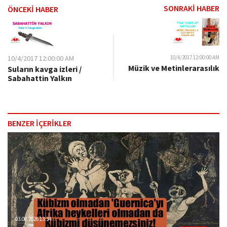
SONRAKİ HABER
ÖNCEKİ HABER
10/4/2017 12:00:00 AM
10/4/2017 12:00:00 AM
Müzik ve Metinlerarasılık
Suların kavga izleri /
Sabahattin Yalkın
BENZER İÇERİKLER
03.08.2026 13:34