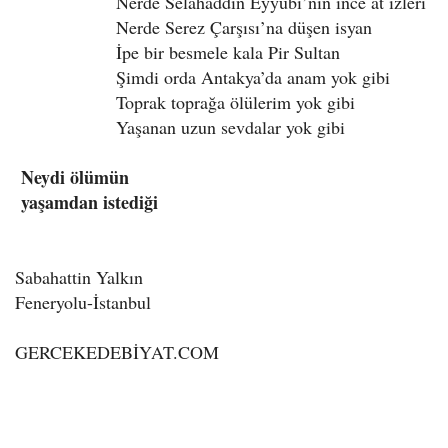
Nerde Selâhaddin Eyyubi’nin ince at izleri
Nerde Serez Çarşısı’na düşen isyan
İpe bir besmele kala Pir Sultan
Şimdi orda Antakya’da anam yok gibi
Toprak toprağa ölülerim yok gibi
Yaşanan uzun sevdalar yok gibi
Neydi ölümün
yaşamdan istediği
Sabahattin Yalkın
Feneryolu-İstanbul
GERCEKEDEBİYAT.COM