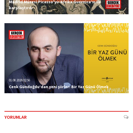
Madrid Müzesi Picasso'yu ‘Afrika Guernica’sı ile
karşılaştırdı
01.08.2026 02:56
Cenk Gündoğdu’dan yeni şiirler: Bir Yaz Günü Ölmek
YORUMLAR