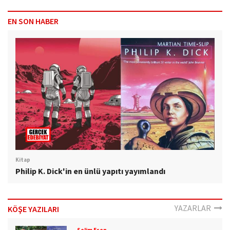
EN SON HABER
Kitap
Philip K. Dick'in en ünlü yapıtı yayımlandı
YAZARLAR
KÖŞE YAZILARI