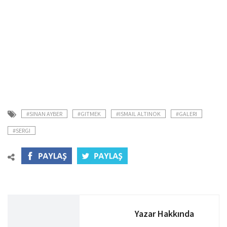
#SINAN AYBER
#GITMEK
#ISMAIL ALTINOK
#GALERI
#SERGI
Yazar Hakkında