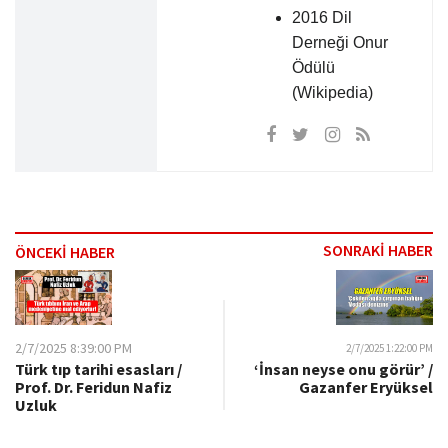
2016 Dil
Derneği Onur
Ödülü
(Wikipedia)
SONRAKİ HABER
ÖNCEKİ HABER
2/7/2025 8:39:00 PM
2/7/2025 1:22:00 PM
Türk tıp tarihi esasları /
‘İnsan neyse onu görür’ /
Prof. Dr. Feridun Nafiz
Gazanfer Eryüksel
Uzluk