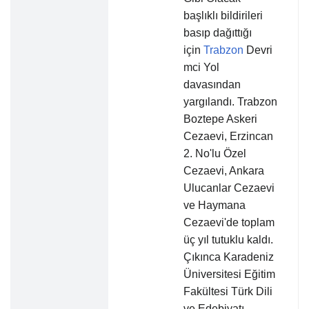
başlıklı bildirileri
basıp dağıttığı
için
Trabzon
Devri
mci Yol
davasından
yargılandı. Trabzon
Boztepe Askeri
Cezaevi, Erzincan
2. No'lu Özel
Cezaevi, Ankara
Ulucanlar Cezaevi
ve Haymana
Cezaevi'de toplam
üç yıl tutuklu kaldı.
Çıkınca Karadeniz
Üniversitesi Eğitim
Fakültesi Türk Dili
ve Edebiyatı