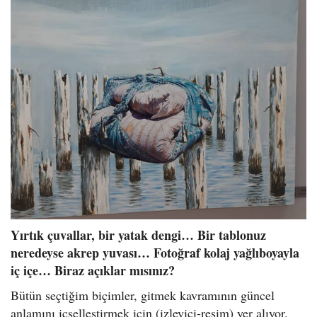
Yırtık çuvallar, bir yatak dengi… Bir tablonuz
neredeyse akrep yuvası… Fotoğraf kolaj yağlıboyayla
iç içe… Biraz açıklar mısınız?
Bütün seçtiğim biçimler, gitmek kavramının güncel
anlamını içselleştirmek için (izleyici-resim) yer alıyor.