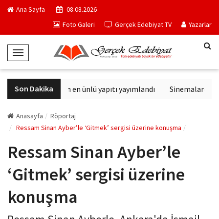
Ana Sayfa
08.08.2026
Foto Galeri
Gerçek Edebiyat TV
Yazarlar
T
o
g
Son Dakika
Philip K. Dick'in en ünlü yapıtı yayımlandı
Sinemalarda bu ha
g
l
e
Anasayfa
Röportaj
N
Ressam Sinan Ayber’le ‘Gitmek’ sergisi üzerine konuşma
a
Ressam Sinan Ayber’le
v
i
‘Gitmek’ sergisi üzerine
g
a
konuşma
t
i