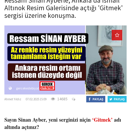
Ressam Sinan Ayberle, Ankara'da İsmail
o
Altınok Resim Galerisinde açtığı 'Gitmek'
n
sergisi üzerine konuşma.
gercekedebiyat.com
14685
Ahmet Yıldız
07.02.2025 15:09
Sayın Sinan Ayber, yeni serginizi niçin
‘Gitmek’
adı
altında açtınız?