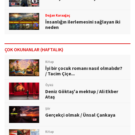
Doğan Karaağaç
İnsanlığın ilerlemesini sağlayan iki
neden
ÇOK OKUNANLAR (HAFTALIK)
Kitap
İyi bir çocuk romanı nasıl olmalıdır?
/ Tacim Çiçe...
Öykü
Deniz Göktaş'a mektup / Ali Ekber
Ataş
Şiir
Gerçekçi olmak / Ünsal Çankaya
Kitap