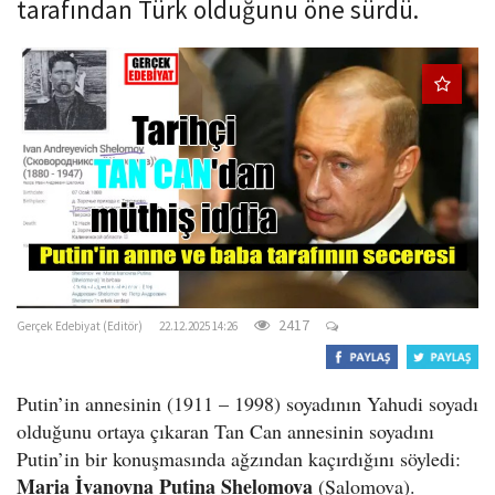
tarafından Türk olduğunu öne sürdü.
o
n
gercekedebiyat.com
2417
Gerçek Edebiyat (Editör)
22.12.2025 14:26
Putin’in annesinin (1911 – 1998) soyadının Yahudi soyadı
olduğunu ortaya çıkaran Tan Can annesinin soyadını
Putin’in bir konuşmasında ağzından kaçırdığını söyledi:
Maria İvanovna Putina Shelomova
(Şalomova).