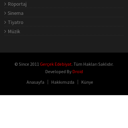
Röportaj
Sinema
Tiyatro
Müzik
© Since 2011
Gerçek Edebiyat
. Tüm Hakları Saklıdır.
Developed By
Droid
Anasayfa
Hakkımızda
Künye