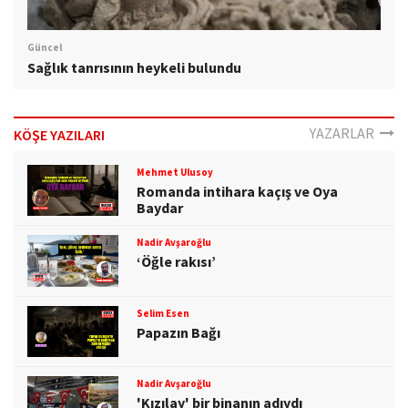
Güncel
Sağlık tanrısının heykeli bulundu
YAZARLAR
KÖŞE YAZILARI
Mehmet Ulusoy
Romanda intihara kaçış ve Oya
Baydar
Nadir Avşaroğlu
‘Öğle rakısı’
Selim Esen
Papazın Bağı
Nadir Avşaroğlu
'Kızılay' bir binanın adıydı