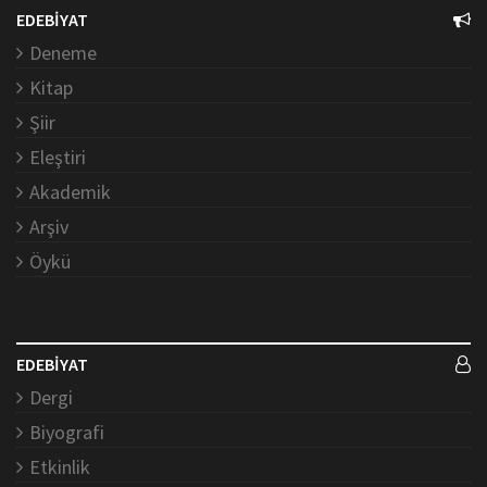
EDEBİYAT
Deneme
Kitap
Şiir
Eleştiri
Akademik
Arşiv
Öykü
EDEBİYAT
Dergi
Biyografi
Etkinlik