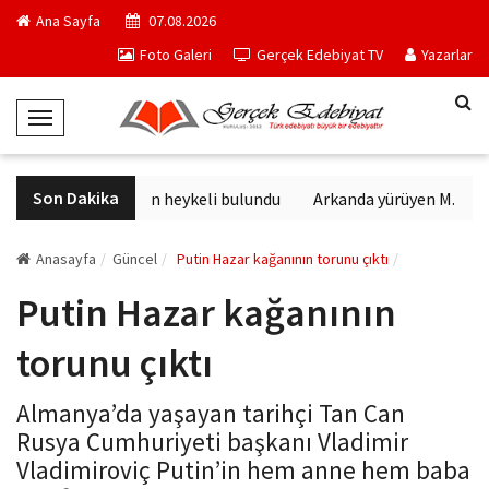
Ana Sayfa
07.08.2026
Foto Galeri
Gerçek Edebiyat TV
Yazarlar
T
o
g
Son Dakika
Sağlık tanrısının heykeli bulundu
Arkanda yürüyen M. Topa
g
l
e
Anasayfa
Güncel
Putin Hazar kağanının torunu çıktı
N
Putin Hazar kağanının
a
v
torunu çıktı
i
g
Almanya’da yaşayan tarihçi Tan Can
a
Rusya Cumhuriyeti başkanı Vladimir
t
Vladimiroviç Putin’in hem anne hem baba
i