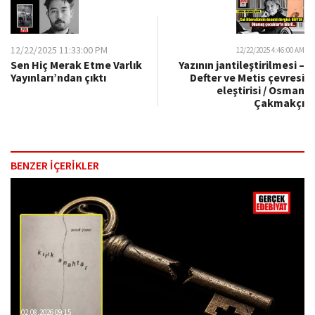
12/22/2025 11:33:00 PM
12/22/2025 4:46:00 AM
Sen Hiç Merak Etme Varlık
Yazının jantileştirilmesi –
Yayınları’ndan çıktı
Defter ve Metis çevresi
eleştirisi / Osman
Çakmakçı
BENZER İÇERİKLER
02.08.2026 09:15