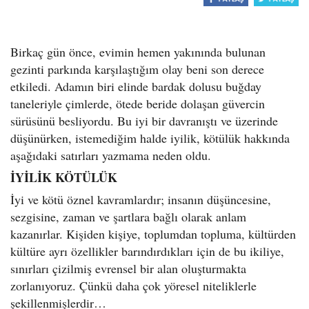
o
n
Birkaç gün önce, evimin hemen yakınında bulunan
gezinti parkında karşılaştığım olay beni son derece
etkiledi. Adamın biri elinde bardak dolusu buğday
taneleriyle çimlerde, ötede beride dolaşan güvercin
sürüsünü besliyordu. Bu iyi bir davranıştı ve üzerinde
düşünürken, istemediğim halde iyilik, kötülük hakkında
aşağıdaki satırları yazmama neden oldu.
İYİLİK KÖTÜLÜK
İyi ve kötü öznel kavramlardır; insanın düşüncesine,
sezgisine, zaman ve şartlara bağlı olarak anlam
kazanırlar. Kişiden kişiye, toplumdan topluma, kültürden
kültüre ayrı özellikler barındırdıkları için de bu ikiliye,
sınırları çizilmiş evrensel bir alan oluşturmakta
zorlanıyoruz. Çünkü daha çok yöresel niteliklerle
şekillenmişlerdir…