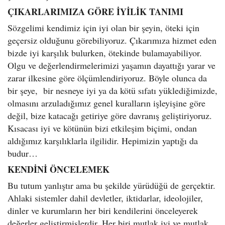
ÇIKARLARIMIZA GÖRE İYİLİK TANIMI
Sözgelimi kendimiz için iyi olan bir şeyin, öteki için
geçersiz olduğunu görebiliyoruz. Çıkarımıza hizmet eden
bizde iyi karşılık bulurken, ötekinde bulamayabiliyor.
Olgu ve değerlendirmelerimizi yaşamın dayattığı yarar ve
zarar ilkesine göre ölçümlendiriyoruz. Böyle olunca da
bir şeye, bir nesneye iyi ya da kötü sıfatı yüklediğimizde,
olmasını arzuladığımız genel kuralların işleyişine göre
değil, bize katacağı getiriye göre davranış geliştiriyoruz.
Kısacası iyi ve kötünün bizi etkileşim biçimi, ondan
aldığımız karşılıklarla ilgilidir. Hepimizin yaptığı da
budur…
KENDİNİ ÖNCELEMEK
Bu tutum yanlıştır ama bu şekilde yürüdüğü de gerçektir.
Ahlaki sistemler dahil devletler, iktidarlar, ideolojiler,
dinler ve kurumların her biri kendilerini önceleyerek
değerler geliştirmişlerdir. Her biri mutlak iyi ve mutlak