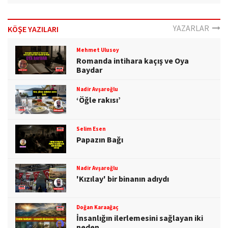
YAZARLAR
KÖŞE YAZILARI
Mehmet Ulusoy
Romanda intihara kaçış ve Oya
Baydar
Nadir Avşaroğlu
‘Öğle rakısı’
Selim Esen
Papazın Bağı
Nadir Avşaroğlu
'Kızılay' bir binanın adıydı
Doğan Karaağaç
İnsanlığın ilerlemesini sağlayan iki
neden