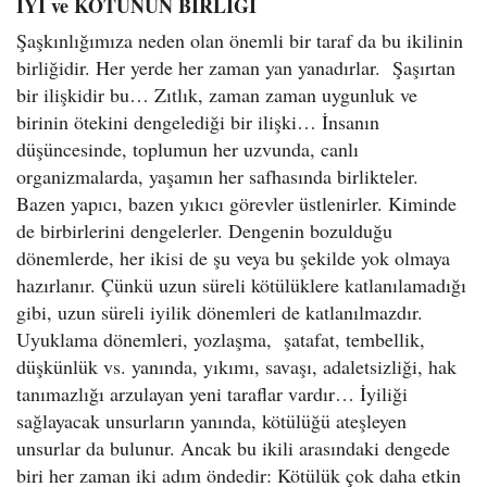
İYİ ve KÖTÜNÜN BİRLİĞİ
Şaşkınlığımıza neden olan önemli bir taraf da bu ikilinin
birliğidir. Her yerde her zaman yan yanadırlar. Şaşırtan
bir ilişkidir bu… Zıtlık, zaman zaman uygunluk ve
birinin ötekini dengelediği bir ilişki… İnsanın
düşüncesinde, toplumun her uzvunda, canlı
organizmalarda, yaşamın her safhasında birlikteler.
Bazen yapıcı, bazen yıkıcı görevler üstlenirler. Kiminde
de birbirlerini dengelerler. Dengenin bozulduğu
dönemlerde, her ikisi de şu veya bu şekilde yok olmaya
hazırlanır. Çünkü uzun süreli kötülüklere katlanılamadığı
gibi, uzun süreli iyilik dönemleri de katlanılmazdır.
Uyuklama dönemleri, yozlaşma, şatafat, tembellik,
düşkünlük vs. yanında, yıkımı, savaşı, adaletsizliği, hak
tanımazlığı arzulayan yeni taraflar vardır… İyiliği
sağlayacak unsurların yanında, kötülüğü ateşleyen
unsurlar da bulunur. Ancak bu ikili arasındaki dengede
biri her zaman iki adım öndedir: Kötülük çok daha etkin