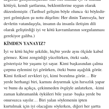
kötüyü, kendi şartlarına, beklentilerine uygun olarak
düzenlemiştir. (Tarihsel gelişim böyle olunca -ki böyledir-
yeri gelmişken şu notu düşelim: Her dinin Tanrısıyla, her
devletin vatandaşıyla, insanın da insanla iletişim dili
olarak geliştirdiği iyi ve kötü kavramlarının sorgulanması
gerekiyor galiba.)
KİMDEN YANAYIZ?
İyi ve kötü hiçbir şekilde, hiçbir yerde aynı ölçüde kabul
görmez. Kimi zenginliği yüceltirken, öteki sade,
gösterişsiz bir yaşamı iyi sayar. Kimi başkasından çalma
çırpma eylemini iyi görürken, öteki bunu aşağılık görür.
Kimi fiziksel zevkleri iyi, kimi bozulma görür… Bir
yerde herhangi biri, karnını doyurmak için hırsızlık yapar
ve bunu da açıkça, çekinmeden övgüyle anlatırken, -kimi
zaman kahramanlık öyküleri bile yazar- başka yerde bu
onursuzca sayılır… Biri yalan söylemenin ipten
kurtulmak için iyi olacağını söylerken, diğeri her şartta