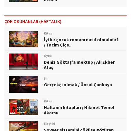
ÇOK OKUNANLAR (HAFTALIK)
Kitap
İyi bir çocuk romanı nasıl olmalıdır?
/ Tacim Çiçe...
Öykü
Deniz Göktaş'a mektup / Ali Ekber
Ataş
Şiir
Gerçekçi olmak / Ünsal Çankaya
Kitap
Haftanın kitapları / Hikmet Temel
Akarsu
Eleştiri
Sovyet sistemini çöküşe götüren