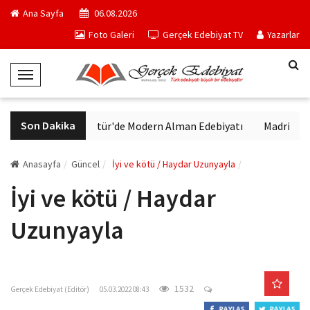
Ana Sayfa
06.08.2026
Foto Galeri
Gerçek Edebiyat TV
Yazarlar
T
o
g
Son Dakika
VakıfBank Kültür'de Modern Alman Edebiyatı
Madrid Müzes
g
l
e
Anasayfa
Güncel
İyi ve kötü / Haydar Uzunyayla
N
İyi ve kötü / Haydar
a
v
Uzunyayla
i
g
gercekedebiyat.com
a
t
1532
Gerçek Edebiyat (Editör)
05.03.2022 08:43
i