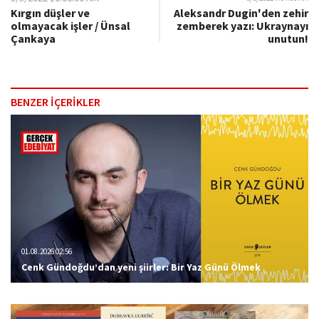
Kırgın düşler ve
Aleksandr Dugin'den zehir
olmayacak işler / Ünsal
zemberek yazı: Ukraynayı
Çankaya
unutun!
BENZER İÇERİKLER
01.08.2026 02:56
Cenk Gündoğdu’dan yeni şiirler: Bir Yaz Günü Ölmek