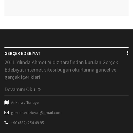
GERÇEK EDEBİYAT
2011 Yılında Ahmet Yıldız tarafından kurulan Gerçek
Edebiyat internet sitesi bugün okurlarına güncel ve
gerçek içerikleri
Devamını Oku
Ankara / Türkiye
gercekedebiyat@gmail.com
+90 (532) 254 49 95