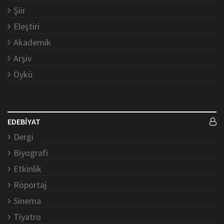
Şiir
Eleştiri
Akademik
Arşiv
Öykü
EDEBİYAT
Dergi
Biyografi
Etkinlik
Röportaj
Sinema
Tiyatro