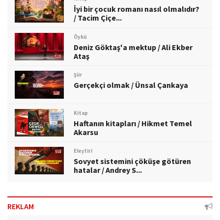
İyi bir çocuk romanı nasıl olmalıdır?
/ Tacim Çiçe...
Öykü
Deniz Göktaş'a mektup / Ali Ekber
Ataş
Şiir
Gerçekçi olmak / Ünsal Çankaya
Kitap
Haftanın kitapları / Hikmet Temel
Akarsu
Eleştiri
Sovyet sistemini çöküşe götüren
hatalar / Andrey S...
REKLAM