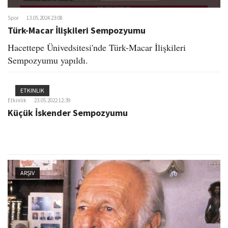
Spor
13.05.2024 23:08
Türk-Macar İlişkileri Sempozyumu
Hacettepe Ünivedsitesi'nde Türk-Macar İlişkileri
Sempozyumu yapıldı.
ETKINLIK
Etkinlik
23.05.2022 12:39
Küçük İskender Sempozyumu
ARŞIV