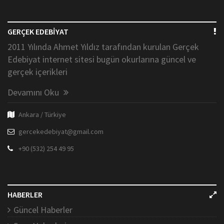
GERÇEK EDEBİYAT
2011 Yılında Ahmet Yıldız tarafından kurulan Gerçek
Edebiyat internet sitesi bugün okurlarına güncel ve
gerçek içerikleri
Devamını Oku
Ankara / Türkiye
gercekedebiyat@gmail.com
+90 (532) 254 49 95
HABERLER
Güncel Haberler