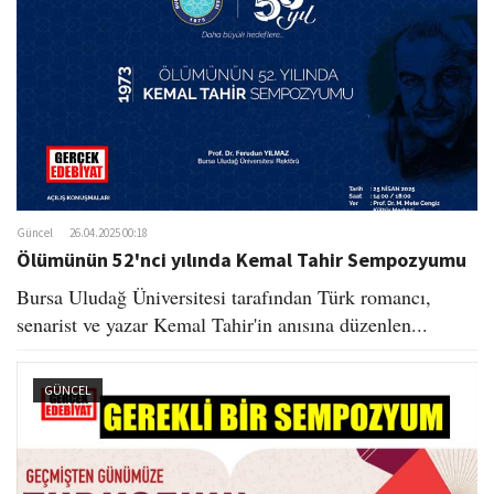
o
n
Güncel
26.04.2025 00:18
Ölümünün 52'nci yılında Kemal Tahir Sempozyumu
Bursa Uludağ Üniversitesi tarafından Türk romancı,
senarist ve yazar Kemal Tahir'in anısına düzenlen...
GÜNCEL