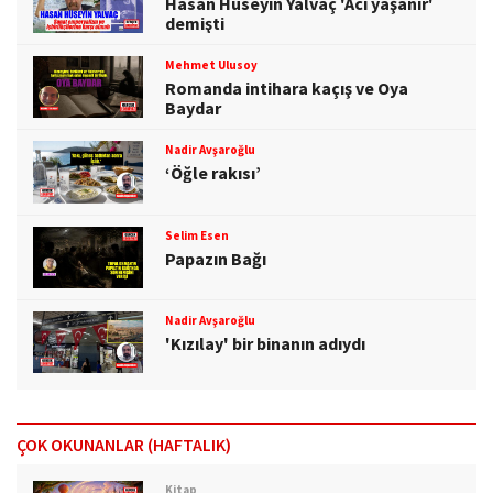
Hasan Hüseyin Yalvaç 'Acı yaşanır'
demişti
Mehmet Ulusoy
Romanda intihara kaçış ve Oya
Baydar
Nadir Avşaroğlu
‘Öğle rakısı’
Selim Esen
Papazın Bağı
Nadir Avşaroğlu
'Kızılay' bir binanın adıydı
ÇOK OKUNANLAR (HAFTALIK)
Kitap