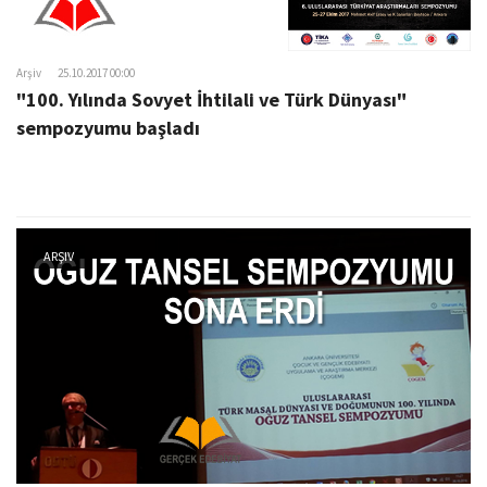
Arşiv
25.10.2017 00:00
"100. Yılında Sovyet İhtilali ve Türk Dünyası"
sempozyumu başladı
ARŞIV