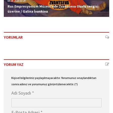
08.08.2026 00:29
Rus Empresyonizm Müzesi'nde Zvantseva Okulu sergisi
üzerine / Galina İvankina
YORUMLAR
YORUM YAZ
Kişisel bilgileriniz paylaşılmayacaktır. Yorumunuz onaylandıktan
sonra adınız ve yorumunuz görüntülenecektir. (*)
Adı Soyadı *
E-Posta Adresi *