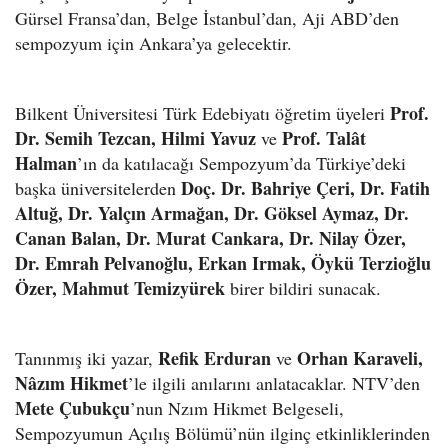
Gürsel Fransa’dan, Belge İstanbul’dan, Aji ABD’den
sempozyum için Ankara’ya gelecektir.
Prof.
Bilkent Üniversitesi Türk Edebiyatı öğretim üyeleri
Dr. Semih Tezcan, Hilmi Yavuz
Prof. Talât
ve
Halman
’ın da katılacağı Sempozyum’da Türkiye’deki
Doç. Dr. Bahriye Çeri, Dr. Fatih
başka üniversitelerden
Altuğ, Dr. Yalçın Armağan, Dr. Göksel Aymaz, Dr.
Canan Balan, Dr. Murat Cankara, Dr. Nilay Özer,
Dr. Emrah Pelvanoğlu, Erkan Irmak, Öykü Terzioğlu
Özer, Mahmut Temizyürek
birer bildiri sunacak.
Refik Erduran
Orhan Karaveli,
Tanınmış iki yazar,
ve
Nâzım Hikmet
’le ilgili anılarını anlatacaklar. NTV’den
Mete Çubukçu
’nun Nzım Hikmet Belgeseli,
Sempozyumun Açılış Bölümü’nün ilginç etkinliklerinden