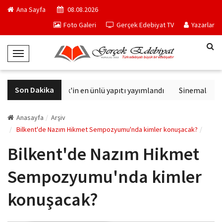
Ana Sayfa
08.08.2026
Foto Galeri
Gerçek Edebiyat TV
Yazarlar
T
o
g
Son Dakika
Philip K. Dick'in en ünlü yapıtı yayımlandı
Sinemalarda bu
g
l
e
Anasayfa
Arşiv
N
Bilkent'de Nazım Hikmet Sempozyumu'nda kimler konuşacak?
a
Bilkent'de Nazım Hikmet
v
i
Sempozyumu'nda kimler
g
a
konuşacak?
t
i