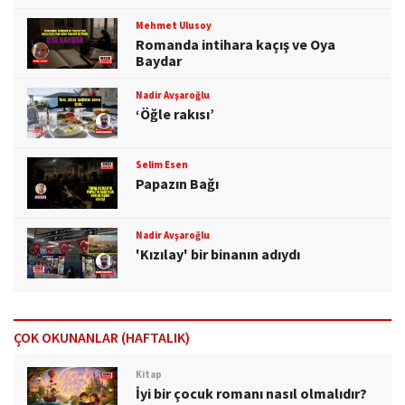
Mehmet Ulusoy
Romanda intihara kaçış ve Oya
Baydar
Nadir Avşaroğlu
‘Öğle rakısı’
Selim Esen
Papazın Bağı
Nadir Avşaroğlu
'Kızılay' bir binanın adıydı
ÇOK OKUNANLAR (HAFTALIK)
Kitap
İyi bir çocuk romanı nasıl olmalıdır?