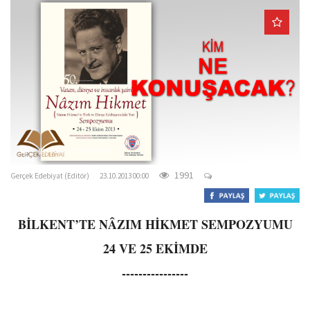
o
n
gercekedebiyat.com
1991
Gerçek Edebiyat (Editör)
23.10.2013 00:00
BİLKENT’TE NÂZIM HİKMET SEMPOZYUMU
24 VE 25 EKİMDE
----------------