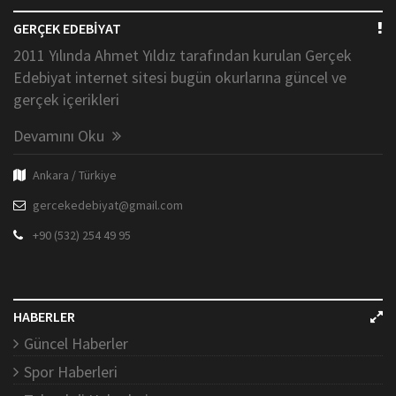
GERÇEK EDEBİYAT
2011 Yılında Ahmet Yıldız tarafından kurulan Gerçek
Edebiyat internet sitesi bugün okurlarına güncel ve
gerçek içerikleri
Devamını Oku
Ankara / Türkiye
gercekedebiyat@gmail.com
+90 (532) 254 49 95
HABERLER
Güncel Haberler
Spor Haberleri