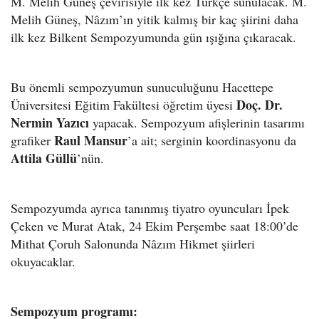
M. Melih Güneş çevirisiyle ilk kez Türkçe sunulacak. M.
Melih Güneş, Nâzım’ın yitik kalmış bir kaç şiirini daha
ilk kez Bilkent Sempozyumunda gün ışığına çıkaracak.
Bu önemli sempozyumun sunuculuğunu Hacettepe
Doç. Dr.
Üniversitesi Eğitim Fakültesi öğretim üyesi
Nermin Yazıcı
yapacak. Sempozyum afişlerinin tasarımı
Raul Mansur
grafiker
’a ait; serginin koordinasyonu da
Attila Güllü
’nün.
Sempozyumda ayrıca tanınmış tiyatro oyuncuları İpek
Çeken ve Murat Atak, 24 Ekim Perşembe saat 18:00’de
Mithat Çoruh Salonunda Nâzım Hikmet şiirleri
okuyacaklar.
Sempozyum programı: