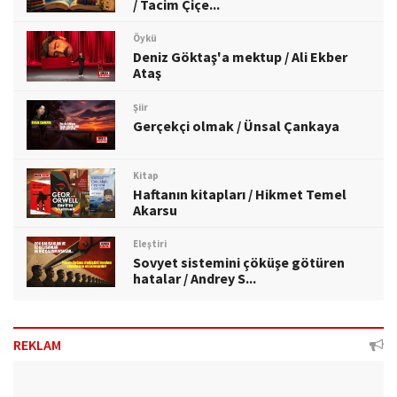
/ Tacim Çiçe...
Öykü
Deniz Göktaş'a mektup / Ali Ekber
Ataş
Şiir
Gerçekçi olmak / Ünsal Çankaya
Kitap
Haftanın kitapları / Hikmet Temel
Akarsu
Eleştiri
Sovyet sistemini çöküşe götüren
hatalar / Andrey S...
REKLAM