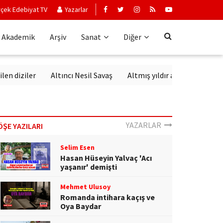
çek Edebiyat TV
Yazarlar
Akademik
Arşiv
Sanat
Diğer
iziler
Altıncı Nesil Savaş
Altmış yıldır aynı sevgiyle dinlen
YAZARLAR
ÖŞE YAZILARI
Selim Esen
Hasan Hüseyin Yalvaç 'Acı
yaşanır' demişti
Mehmet Ulusoy
Romanda intihara kaçış ve
Oya Baydar