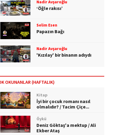
Nadir Avşaroğlu
‘Öğle rakısı’
Selim Esen
Papazın Bağı
Nadir Avşaroğlu
'Kızılay' bir binanın adıydı
OK OKUNANLAR (HAFTALIK)
Kitap
İyi bir çocuk romanı nasıl
olmalıdır? / Tacim Çiçe...
Öykü
Deniz Göktaş'a mektup / Ali
Ekber Ataş