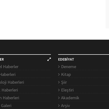
ER
EDEBİYAT
l Haberler
Deneme
Haberleri
Kitap
loji Haberleri
Şiir
k Haberleri
Eleştiri
m Haberleri
Akademik
 Galeri
Arşiv