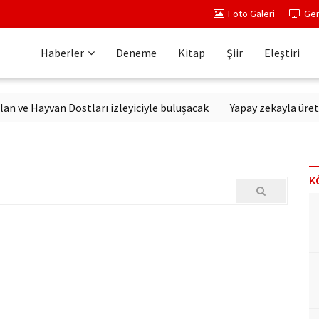
Foto Galeri
Ger
Haberler
Deneme
Kitap
Şiir
Eleştiri
 Hayvan Dostları izleyiciyle buluşacak
Yapay zekayla üretilen d
K