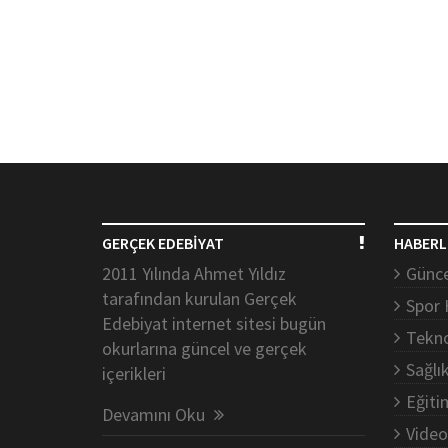
GERÇEK EDEBİYAT
HABERL
2011 Yılında Ahmet Yıldız
Günce
tarafından kurulan Gerçek
Spor 
Edebiyat internet sitesi bugün
Tekno
okurlarına güncel ve gerçek
Sağlı
içerikleri
Eğiti
Devamını Oku
Video