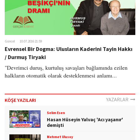
Güncel
10.07.2016 21:59
Evrensel Bir Dogma: Ulusların Kaderini Tayin Hakkı
/ Durmuş Tiryaki
"Devrimci duruş, kurtuluş savaşları bağlamında ezilen
halkların otomatik olarak desteklenmesi anlamı...
YAZARLAR
KÖŞE YAZILARI
Selim Esen
Hasan Hüseyin Yalvaç 'Acı yaşanır'
demişti
Mehmet Ulusoy