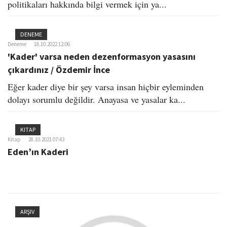
politikaları hakkında bilgi vermek için ya...
DENEME
Deneme
18.10.2022 12:06
'Kader' varsa neden dezenformasyon yasasını
çıkardınız / Özdemir İnce
Eğer kader diye bir şey varsa insan hiçbir eyleminden
dolayı sorumlu değildir. Anayasa ve yasalar ka...
KITAP
Kitap
28.10.2021 07:43
Eden’ın Kaderi
ARŞIV