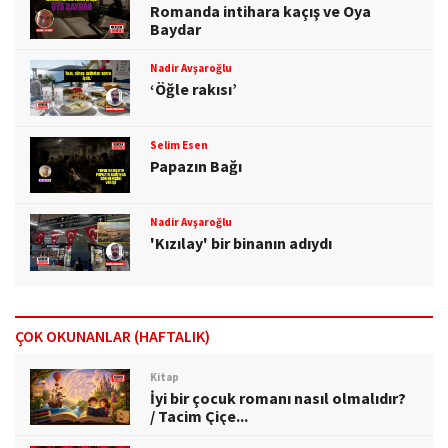
Romanda intihara kaçış ve Oya
Baydar
Nadir Avşaroğlu
‘Öğle rakısı’
Selim Esen
Papazın Bağı
Nadir Avşaroğlu
'Kızılay' bir binanın adıydı
ÇOK OKUNANLAR (HAFTALIK)
Kitap
İyi bir çocuk romanı nasıl olmalıdır?
/ Tacim Çiçe...