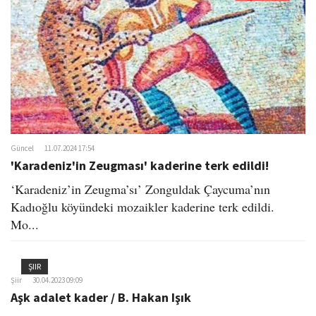
o
n
Güncel
11.07.2024 17:54
'Karadeniz'in Zeugması' kaderine terk edildi!
‘Karadeniz’in Zeugma’sı’ Zonguldak Çaycuma’nın
Kadıoğlu köyündeki mozaikler kaderine terk edildi.
Mo...
ŞIIR
Şiir
30.04.2023 09:09
Aşk adalet kader / B. Hakan Işık