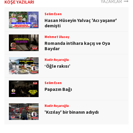
YAZARLAR
KÖŞE YAZILARI
Selim Esen
Hasan Hüseyin Yalvaç 'Acı yaşanır'
demişti
Mehmet Ulusoy
Romanda intihara kaçış ve Oya
Baydar
Nadir Avşaroğlu
‘Öğle rakısı’
Selim Esen
Papazın Bağı
Nadir Avşaroğlu
'Kızılay' bir binanın adıydı