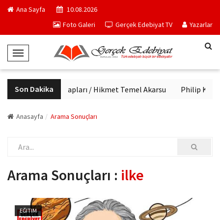
Ana Sayfa
10.08.2026
Foto Galeri
Gerçek Edebiyat TV
Yazarlar
T
o
g
Son Dakika
Haftanın kitapları / Hikmet Temel Akarsu
Philip K. Dic
g
l
e
Anasayfa
Arama Sonuçları
N
a
v
i
Arama Sonuçları :
ilke
g
a
t
EĞITIM
i