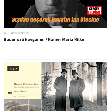
Şiir
09.09.2024 21:05
Budur özü kavgamın / Rainer Maria Rilke
ARŞIV