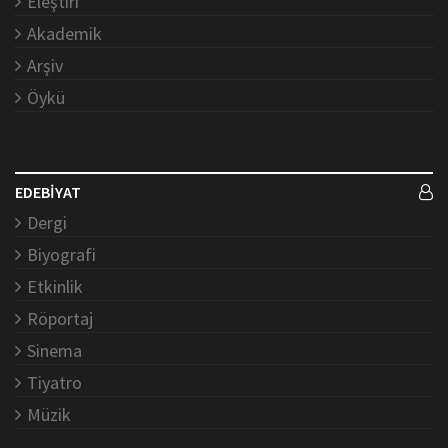
Eleştiri
Akademik
Arşiv
Öykü
EDEBİYAT
Dergi
Biyografi
Etkinlik
Röportaj
Sinema
Tiyatro
Müzik