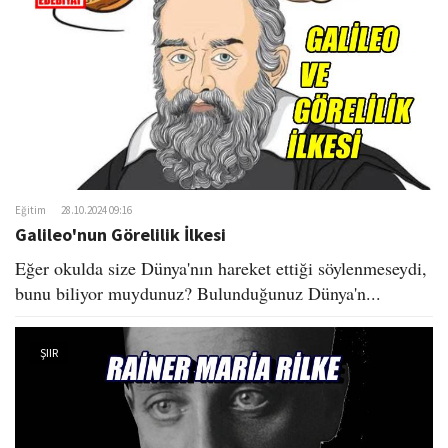
o
n
Eğitim
28.10.2024 09:16
Galileo'nun Görelilik İlkesi
Eğer okulda size Dünya'nın hareket ettiği söylenmeseydi,
bunu biliyor muydunuz? Bulunduğunuz Dünya'n...
ŞIIR