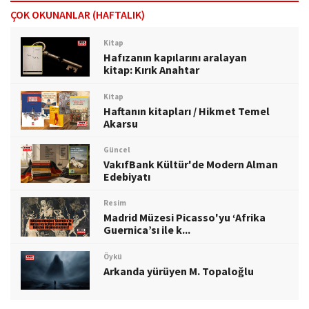
ÇOK OKUNANLAR (HAFTALIK)
Kitap
Hafızanın kapılarını aralayan
kitap: Kırık Anahtar
Kitap
Haftanın kitapları / Hikmet Temel
Akarsu
Güncel
VakıfBank Kültür'de Modern Alman
Edebiyatı
Resim
Madrid Müzesi Picasso'yu ‘Afrika
Guernica’sı ile k...
Öykü
Arkanda yürüyen M. Topaloğlu