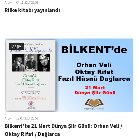
Arşiv
04.11.2017 22:08
Rilke kitabı yayınlandı
ARŞIV
Arşiv
18.03.2014 23:57
Bilkent’te 21 Mart Dünya Şiir Günü: Orhan Veli /
Oktay Rifat / Dağlarca