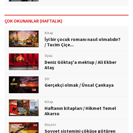
ÇOK OKUNANLAR (HAFTALIK)
Kitap
İyi bir çocuk romanı nasıl olmalıdır?
/ Tacim Çiçe...
Öykü
Deniz Göktaş'a mektup / Ali Ekber
Ataş
Şiir
Gerçekçi olmak / Ünsal Çankaya
Kitap
Haftanın kitapları / Hikmet Temel
Akarsu
Eleştiri
Sovyet sistemini çöküşe götüren