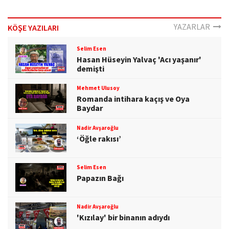
o
n
YAZARLAR
KÖŞE YAZILARI
Selim Esen
Hasan Hüseyin Yalvaç 'Acı yaşanır'
demişti
Mehmet Ulusoy
Romanda intihara kaçış ve Oya
Baydar
Nadir Avşaroğlu
‘Öğle rakısı’
Selim Esen
Papazın Bağı
Nadir Avşaroğlu
'Kızılay' bir binanın adıydı