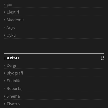
Şiir
Eleştiri
Akademik
Arşiv
Öykü
EDEBİYAT
Dergi
Biyografi
Etkinlik
Röportaj
Sinema
Tiyatro