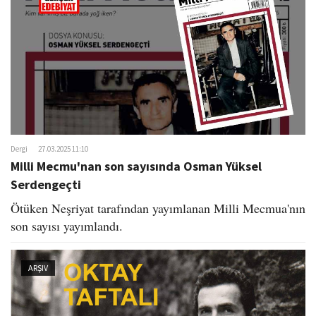
o
n
Dergi
27.03.2025 11:10
Milli Mecmu'nan son sayısında Osman Yüksel
Serdengeçti
Ötüken Neşriyat tarafından yayımlanan Milli Mecmua'nın
son sayısı yayımlandı.
ARŞIV