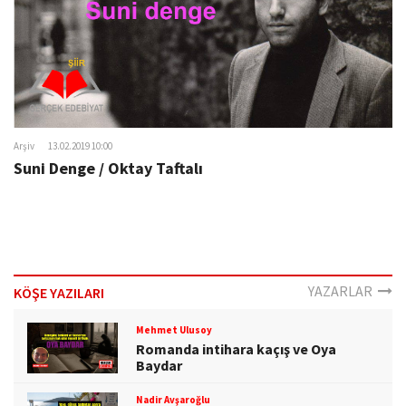
Arşiv
13.02.2019 10:00
Suni Denge / Oktay Taftalı
YAZARLAR
KÖŞE YAZILARI
Mehmet Ulusoy
Romanda intihara kaçış ve Oya
Baydar
Nadir Avşaroğlu