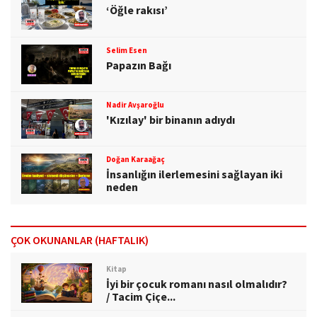
‘Öğle rakısı’
Selim Esen
Papazın Bağı
Nadir Avşaroğlu
'Kızılay' bir binanın adıydı
Doğan Karaağaç
İnsanlığın ilerlemesini sağlayan iki
neden
ÇOK OKUNANLAR (HAFTALIK)
Kitap
İyi bir çocuk romanı nasıl olmalıdır?
/ Tacim Çiçe...