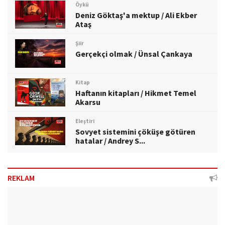
Öykü
Deniz Göktaş'a mektup / Ali Ekber
Ataş
Şiir
Gerçekçi olmak / Ünsal Çankaya
Kitap
Haftanın kitapları / Hikmet Temel
Akarsu
Eleştiri
Sovyet sistemini çöküşe götüren
hatalar / Andrey S...
REKLAM