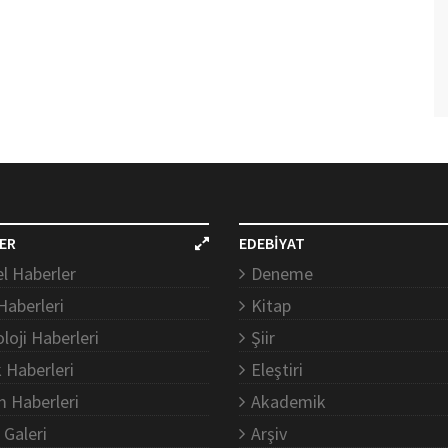
ER
EDEBİYAT
l Haberler
Deneme
Haberleri
Kitap
loji Haberleri
Şiir
k Haberleri
Eleştiri
m Haberleri
Akademik
 Galeri
Arşiv