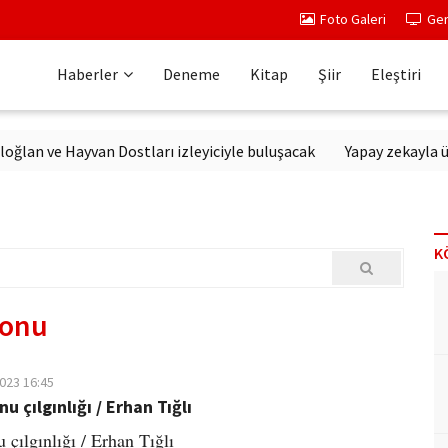
Foto Galeri
Ger
Haberler
Deneme
Kitap
Şiir
Eleştiri
 ve Hayvan Dostları izleyiciyle buluşacak
Yapay zekayla üretil
K
fonu
2023 16:45
u çılgınlığı / Erhan Tığlı
 çılgınlığı / Erhan Tığlı