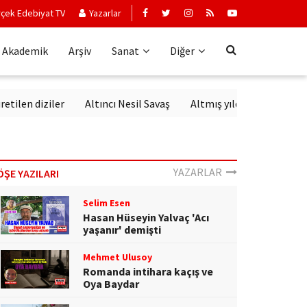
çek Edebiyat TV
Yazarlar
Akademik
Arşiv
Sanat
Diğer
en diziler
Altıncı Nesil Savaş
Altmış yıldır aynı sevgiyle din
YAZARLAR
ÖŞE YAZILARI
Selim Esen
Hasan Hüseyin Yalvaç 'Acı
yaşanır' demişti
Mehmet Ulusoy
Romanda intihara kaçış ve
Oya Baydar