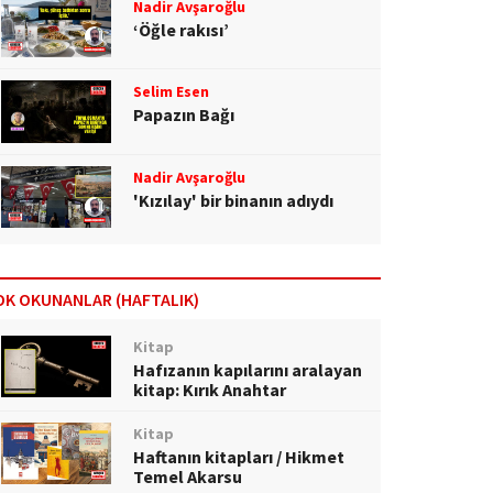
Nadir Avşaroğlu
‘Öğle rakısı’
Selim Esen
Papazın Bağı
Nadir Avşaroğlu
'Kızılay' bir binanın adıydı
OK OKUNANLAR (HAFTALIK)
Kitap
Hafızanın kapılarını aralayan
kitap: Kırık Anahtar
Kitap
Haftanın kitapları / Hikmet
Temel Akarsu