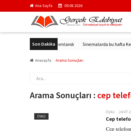
Ana Sayfa
09.08.2026
Son Dakika
 Dick'in en ünlü yapıtı yayımlandı
Sinemalarda bu hafta Keloğlan
Anasayfa
Arama Sonuçları
Arama Sonuçları :
cep tele
Öykü
24.07.
ÖYKÜ
Cep telefon
Cep telefonu