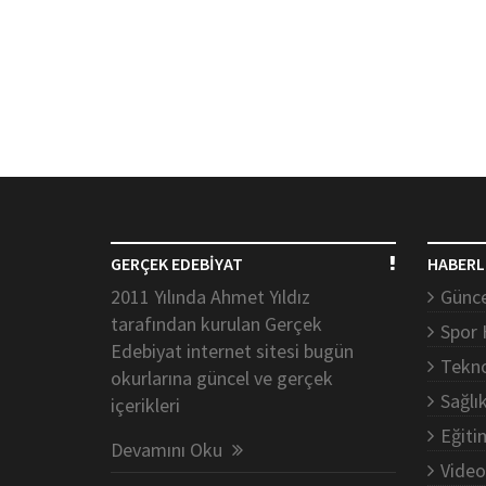
GERÇEK EDEBİYAT
HABERL
2011 Yılında Ahmet Yıldız
Günce
tarafından kurulan Gerçek
Spor 
Edebiyat internet sitesi bugün
Tekno
okurlarına güncel ve gerçek
Sağlı
içerikleri
Eğiti
Devamını Oku
Video