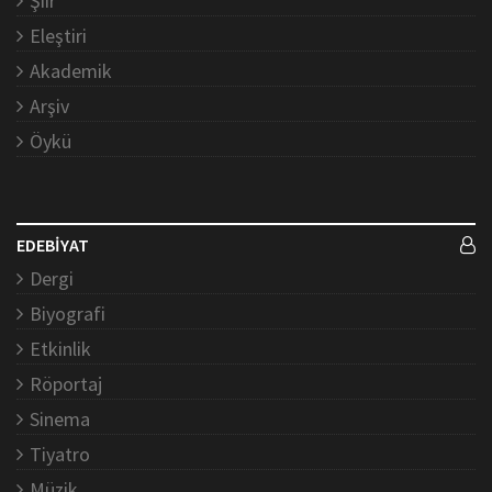
Şiir
Eleştiri
Akademik
Arşiv
Öykü
EDEBİYAT
Dergi
Biyografi
Etkinlik
Röportaj
Sinema
Tiyatro
Müzik