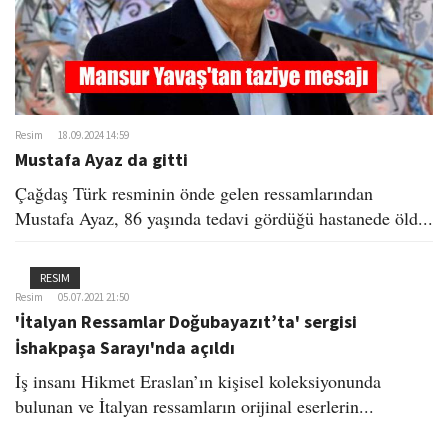
Resim
18.09.2024 14:59
Mustafa Ayaz da gitti​
Çağdaş Türk resminin önde gelen ressamlarından
Mustafa Ayaz, 86 yaşında tedavi gördüğü hastanede öld...
RESIM
Resim
05.07.2021 21:50
'İtalyan Ressamlar Doğubayazıt’ta' sergisi
İshakpaşa Sarayı'nda açıldı
İş insanı Hikmet Eraslan’ın kişisel koleksiyonunda
bulunan ve İtalyan ressamların orijinal eserlerin...