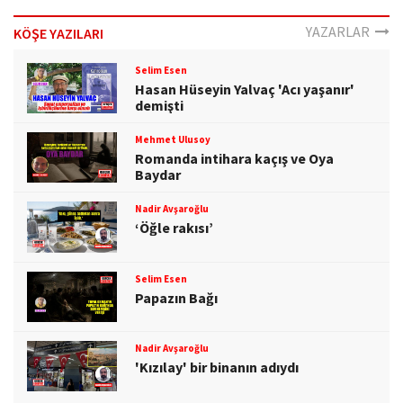
YAZARLAR
KÖŞE YAZILARI
Selim Esen
Hasan Hüseyin Yalvaç 'Acı yaşanır'
demişti
Mehmet Ulusoy
Romanda intihara kaçış ve Oya
Baydar
Nadir Avşaroğlu
‘Öğle rakısı’
Selim Esen
Papazın Bağı
Nadir Avşaroğlu
'Kızılay' bir binanın adıydı