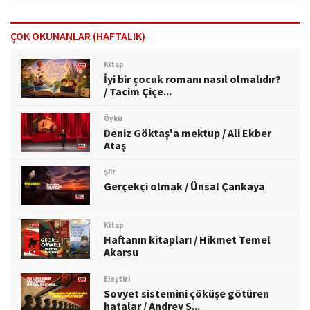
ÇOK OKUNANLAR (HAFTALIK)
Kitap
İyi bir çocuk romanı nasıl olmalıdır?
/ Tacim Çiçe...
Öykü
Deniz Göktaş'a mektup / Ali Ekber
Ataş
Şiir
Gerçekçi olmak / Ünsal Çankaya
Kitap
Haftanın kitapları / Hikmet Temel
Akarsu
Eleştiri
Sovyet sistemini çöküşe götüren
hatalar / Andrey S...