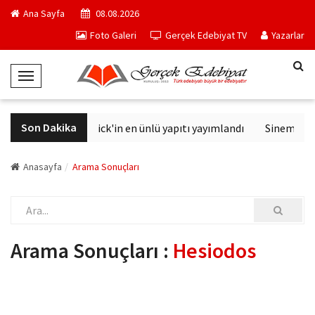
Ana Sayfa
08.08.2026
Foto Galeri
Gerçek Edebiyat TV
Yazarlar
T
o
g
Son Dakika
Philip K. Dick'in en ünlü yapıtı yayımlandı
Sinemalard
g
l
e
Anasayfa
Arama Sonuçları
N
a
v
i
Arama Sonuçları :
Hesiodos
g
a
t
i