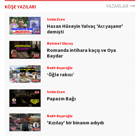
o
YAZARLAR
KÖŞE YAZILARI
n
Selim Esen
Hasan Hüseyin Yalvaç 'Acı yaşanır'
demişti
Mehmet Ulusoy
Romanda intihara kaçış ve Oya
Baydar
Nadir Avşaroğlu
‘Öğle rakısı’
Selim Esen
Papazın Bağı
Nadir Avşaroğlu
'Kızılay' bir binanın adıydı