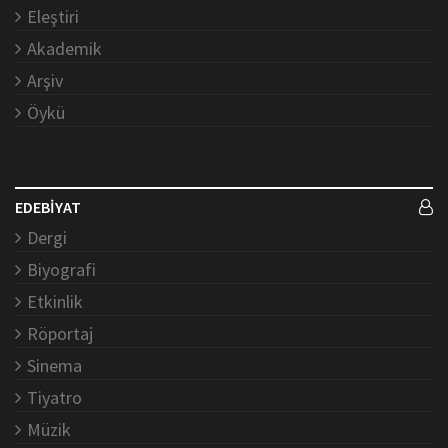
Eleştiri
Akademik
Arşiv
Öykü
EDEBİYAT
Dergi
Biyografi
Etkinlik
Röportaj
Sinema
Tiyatro
Müzik