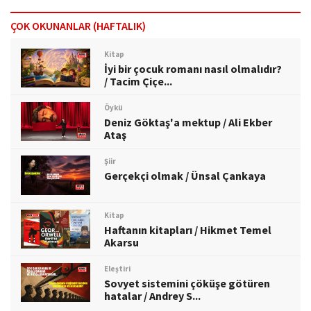
ÇOK OKUNANLAR (HAFTALIK)
Kitap
İyi bir çocuk romanı nasıl olmalıdır?
/ Tacim Çiçe...
Öykü
Deniz Göktaş'a mektup / Ali Ekber
Ataş
Şiir
Gerçekçi olmak / Ünsal Çankaya
Kitap
Haftanın kitapları / Hikmet Temel
Akarsu
Eleştiri
Sovyet sistemini çöküşe götüren
hatalar / Andrey S...