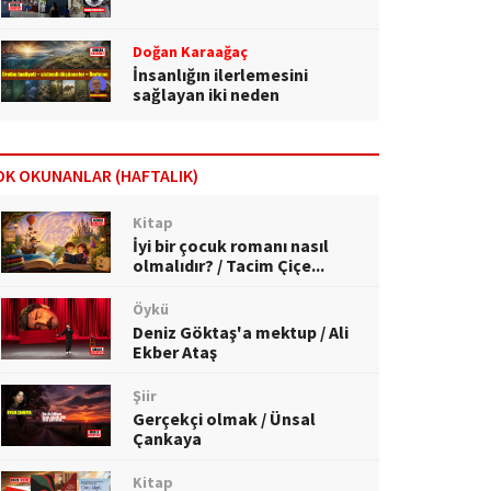
Doğan Karaağaç
İnsanlığın ilerlemesini
sağlayan iki neden
OK OKUNANLAR (HAFTALIK)
Kitap
İyi bir çocuk romanı nasıl
olmalıdır? / Tacim Çiçe...
Öykü
Deniz Göktaş'a mektup / Ali
Ekber Ataş
Şiir
Gerçekçi olmak / Ünsal
Çankaya
Kitap