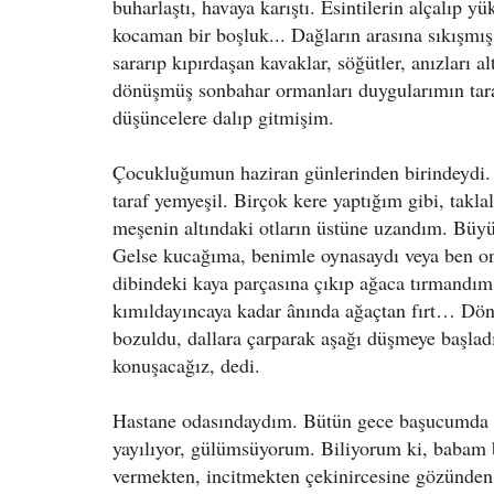
buharlaştı, havaya karıştı. Esintilerin alçalıp y
kocaman bir boşluk... Dağların arasına sıkışmış
sararıp kıpırdaşan kavaklar, söğütler, anızları al
dönüşmüş sonbahar ormanları duygularımın tara
düşüncelere dalıp gitmişim.
Çocukluğumun haziran günlerinden birindeydi.
taraf yemyeşil. Birçok kere yaptığım gibi, takl
meşenin altındaki otların üstüne uzandım. Büyük
Gelse kucağıma, benimle oynasaydı veya ben o
dibindeki kaya parçasına çıkıp ağaca tırmandım
kımıldayıncaya kadar ânında ağaçtan fırt… Dö
bozuldu, dallara çarparak aşağı düşmeye başl
konuşacağız, dedi.
Hastane odasındaydım. Bütün gece başucumda b
yayılıyor, gülümsüyorum. Biliyorum ki, babam b
vermekten, incitmekten çekinircesine gözünden 