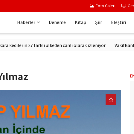
Foto Galeri
Ger
Haberler
Deneme
Kitap
Şiir
Eleştiri
lerin 27 farklı ülkeden canlı olarak izleniyor
VakıfBank Kültür
Yılmaz
E