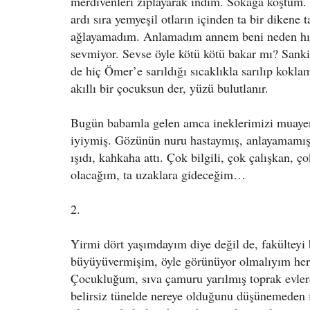
merdivenleri zıplayarak indim. Sokağa koştum. 
ardı sıra yemyeşil otların içinden ta bir dikene 
ağlayamadım. Anlamadım annem beni neden hır
sevmiyor. Sevse öyle kötü kötü bakar mı? Sank
de hiç Ömer’e sarıldığı sıcaklıkla sarılıp kokl
akıllı bir çocuksun der, yüzü bulutlanır.
Bugün babamla gelen amca ineklerimizi muayene
iyiymiş. Gözünün nuru hastaymış, anlayamamış 
ışıdı, kahkaha attı. Çok bilgili, çok çalışkan, 
olacağım, ta uzaklara gideceğim…
2.
Yirmi dört yaşımdayım diye değil de, fakülteyi 
büyüyüvermişim, öyle görünüyor olmalıyım herk
Çocukluğum, sıva çamuru yarılmış toprak evlerde
belirsiz tünelde nereye olduğunu düşünemeden il