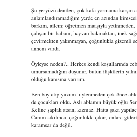
Şu yeryüzü denilen, çok kafa yormama karşın
anlamlandıramadığım yerde en azından kimses
barkım, ailem; öğretmen maaşıyla yetinmeden, 
çalışan bir babam; hayvan bakmaktan, inek sa
çevirmekten yakınmayan, çoğunlukla gizemli ses
annem vardı.
Öyleyse neden?.. Herkes kendi koşullarında ce
umursamadığını düşünür, bütün ilişkilerin yalnız
olduğu kanısına varırım.
Ben boy atıp yüzüm tüylenmeden çok önce ablala
de çocukları oldu. Aslı ablamın büyük oğlu Ser
Keline şaplak atsan, kızmaz. Hatta şaka yapılac
Canım sıkılınca, çoğunlukla çıkar, onlara gider
karamsar da değil.