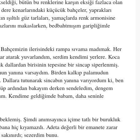
ükseldiği, bütün bu renklerine karşın eksiği fazlaca olan
 dere kenarlarındaki küçücük bahçeler, yaprakları
tın ışıltılı güz tarlaları, yamaçlarda renk armonisine
zlarını makaslarken, bedbahtmışım garipliğimle
 Bahçemizin ilerisindeki rampa sıvama madımak. Her
alar atarak yuvarlandım, serdim kendimi yerlere. Koca
 dallardan birisinin tepesine bir sincap siperlenmiş.
nun yanına varsaydım. Birden kalkıp palamudun
. Dallara tutunarak sincabın yanına varıyordum ki, ben
nüp ardından bakayım derken sendeledim, dengem
adım. Kendime geldiğimde babam, daha seninle
eklemiş. Şimdi anımsayınca içime tatlı bir burukluk
ana hiç kıyamazdı. Adeta değerli bir emanete zarar
sakınırdı; sezerdim bunu.