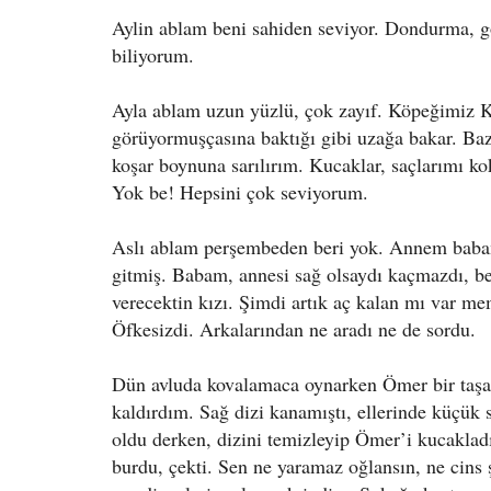
Aylin ablam beni sahiden seviyor. Dondurma, gof
biliyorum.
Ayla ablam uzun yüzlü, çok zayıf. Köpeğimiz K
görüyormuşçasına baktığı gibi uzağa bakar. Baz
koşar boynuna sarılırım. Kucaklar, saçlarımı ko
Yok be! Hepsini çok seviyorum.
Aslı ablam perşembeden beri yok. Annem baba
gitmiş. Babam, annesi sağ olsaydı kaçmazdı, be
verecektin kızı. Şimdi artık aç kalan mı var m
Öfkesizdi. Arkalarından ne aradı ne de sordu.
Dün avluda kovalamaca oynarken Ömer bir taşa
kaldırdım. Sağ dizi kanamıştı, ellerinde küçük
oldu derken, dizini temizleyip Ömer’i kucaklad
burdu, çekti. Sen ne yaramaz oğlansın, ne cins 