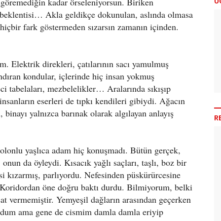
Ü
göremediğin kadar örseleniyorsun. Biriken
ın beklentisi… Akla geldikçe dokunulan, aslında olmasa
 hiçbir fark göstermeden sızarsın zamanın içinden.
. Elektrik direkleri, çatılarının sacı yamulmuş
u andıran kondular, içlerinde hiç insan yokmuş
ci tabelaları, mezbelelikler… Aralarında sıkışıp
nsanların eserleri de tıpkı kendileri gibiydi. Ağacın
binayı yalnızca barınak olarak algılayan anlayış
R
tolonlu yaşlıca adam hiç konuşmadı. Bütün gerçek,
 onun da öyleydi. Kısacık yağlı saçları, taşlı, boz bir
esi kızarmış, parlıyordu. Nefesinden püskürürcesine
 Koridordan öne doğru baktı durdu. Bilmiyorum, belki
at vermemiştir. Yemyeşil dağların arasından geçerken
yordum ama gene de cismim damla damla eriyip