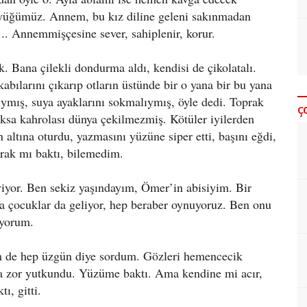
üyüğümüz. Annem, bu kız diline geleni sakınmadan
ki... Annemmişçesine sever, sahiplenir, korur.
k. Bana çilekli dondurma aldı, kendisi de çikolatalı.
bılarını çıkarıp otların üstünde bir o yana bir bu yana
lıymış, suya ayaklarını sokmalıymış, öyle dedi. Toprak
Ç
Yoksa kahrolası dünya çekilmezmiş. Kötüler iyilerden
altına oturdu, yazmasını yüzüne siper etti, başını eğdi,
arak mı baktı, bilemedim.
iyor. Ben sekiz yaşındayım, Ömer’in abisiyim. Bir
çocuklar da geliyor, hep beraber oynuyoruz. Ben onu
uyorum.
em de hep üzgün diye sordum. Gözleri hemencecik
 zor yutkundu. Yüzüme baktı. Ama kendine mi acır,
ı, gitti.