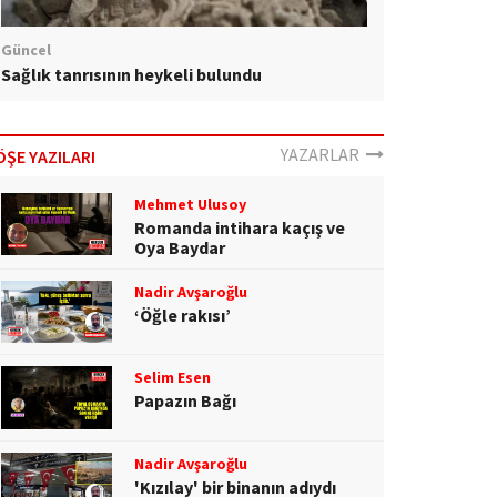
Güncel
Sağlık tanrısının heykeli bulundu
YAZARLAR
ÖŞE YAZILARI
Mehmet Ulusoy
Romanda intihara kaçış ve
Oya Baydar
Nadir Avşaroğlu
‘Öğle rakısı’
Selim Esen
Papazın Bağı
Nadir Avşaroğlu
'Kızılay' bir binanın adıydı