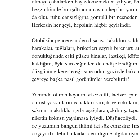
olmaya çabalarken baş edememekten yılıyor, ön
bezginliğinle bir ışıltı umarcasına hep bir yar
da olur, ruhu cansızlığına gömülü bir nesneden
Herkesin her şeyi, hepsinin hiçbir şeyisindir.
Otobüsün penceresinden dışarıya takıldım kaldım
barakalar, tuğlaları, briketleri sayrılı birer ur
donukluğunda eski püskü binalar, lastikçi, köfte
kaldığım, öyle süreceğinden de endişelendiğim i
düzgününe kereste eğrisine odun gözüyle bakan, 
çevreye başka nasıl görünümler verebilirdi?
Yanımda oturan koyu mavi ceketli, lacivert pan
dürüst yoksulların yanakları kırışık ve çöküktür;
sekinin makilikleri gibi aşağılara çekilmiş, tep
nikotin kokusu yayılmasa iyiydi. Düşünceliydi.
de yüzümün bungun iklimi iki söz etmesine fırs
doğayı ilk defa bu kadar derinliğine algılamı