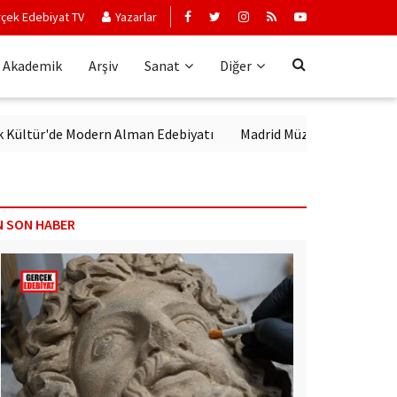
çek Edebiyat TV
Yazarlar
Akademik
Arşiv
Sanat
Diğer
'de Modern Alman Edebiyatı
Madrid Müzesi Picasso'yu ‘Afrika Gue
N SON HABER