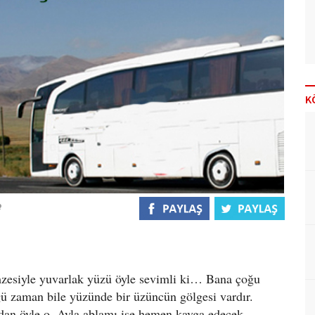
K
zesiyle yuvarlak yüzü öyle sevimli ki… Bana çoğu
ü zaman bile yüzünde bir üzüncün gölgesi vardır.
dan öyle o. Ayla ablamı ise hemen kavga edecek