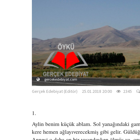
gercekedebiyat.com
Gerçek Edebiyat (Editör)
25.01.2018 20:00
2345
1.
Aylin benim küçük ablam. Sol yanağındaki gam
kere hemen ağlayıverecekmiş gibi gelir. Güldüğ
Annesi o daha on bir yaşındayken ölmüş ya, on