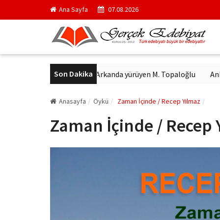
Ana Sayfa
07.08.2026
Son Dakika
n heykeli bulundu
Arkanda yürüyen M. Topaloğlu
Ankara kedi
Anasayfa
Öykü
Zaman İçinde / Recep Yılmaz
Zaman İçinde / Recep 