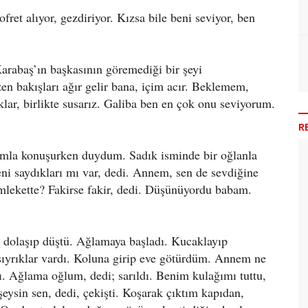
ret alıyor, gezdiriyor. Kızsa bile beni seviyor, ben
arabaş’ın başkasının göremediği bir şeyi
en bakışları ağır gelir bana, içim acır. Beklemem,
klar, birlikte susarız. Galiba ben en çok onu seviyorum.
R
mla konuşurken duydum. Sadık isminde bir oğlanla
ni saydıkları mı var, dedi. Annem, sen de sevdiğine
emlekette? Fakirse fakir, dedi. Düşünüyordu babam.
 dolaşıp düştü. Ağlamaya başladı. Kucaklayıp
 sıyrıklar vardı. Koluna girip eve götürdüm. Annem ne
ı. Ağlama oğlum, dedi; sarıldı. Benim kulağımı tuttu,
şeysin sen, dedi, çekişti. Koşarak çıktım kapıdan,