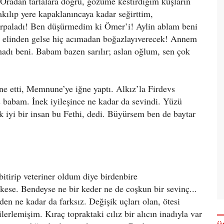
Oradan tarlalara doğru, gözüme kestirdiğim kuşların
takılıp yere kapaklanıncaya kadar seğirttim,
paladı! Ben düşürmedim ki Ömer’i! Aylin ablam beni
i elinden gelse hiç acımadan boğazlayıverecek! Annem
amadı beni. Babam bazen sarılır; aslan oğlum, sen çok
 etti, Memnune’ye iğne yaptı. Alkız’la Firdevs
babam. İnek iyileşince ne kadar da sevindi. Yüzü
çok iyi bir insan bu Fethi, dedi. Büyürsem ben de baytar
bitirip veteriner oldum diye birdenbire
ese. Bendeyse ne bir keder ne de coşkun bir sevinç...
n ne kadar da farksız. Değişik uçları olan, ötesi
erlemişim. Kıraç topraktaki cılız bir alıcın inadıyla var