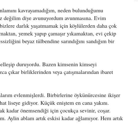
 anlamını kavrayamadığım, neden bulunduğumu
iz değilim diye avunuyordum avunmasına. Evim
bizlere darlık yaşatmamak için köylülerden daha çok
ğmaktan, yemek yapıp çamaşır yıkamaktan, evi çekip
sizliğini beyaz tülbendine sarındığını sandığım bir
belleşip duruyordu. Bazen kimsenin kimseyi
ca çıkar birliklerinden veya çatışmalarından ibaret
rım evlenmişlerdi. Birbirlerine öykünürcesine ikişer
hat liseye gidiyor. Küçük eniştem en cana yakını.
ak kadar önemsendiği için çocukça sevinir, coşar.
im. Aylin ablam artık eskisi kadar ağlamıyor. Hem artık