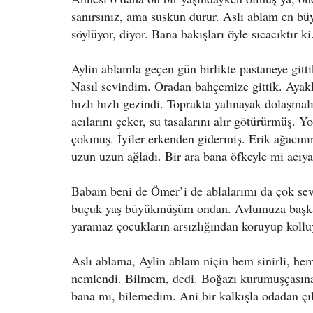
sanırsınız, ama suskun durur. Aslı ablam en b
söylüyor, diyor. Bana bakışları öyle sıcacıktır 
Aylin ablamla geçen gün birlikte pastaneye gitti
Nasıl sevindim. Oradan bahçemize gittik. Ayakka
hızlı hızlı gezindi. Toprakta yalınayak dolaşma
acılarını çeker, su tasalarını alır götürürmüş. 
çokmuş. İyiler erkenden gidermiş. Erik ağacının 
uzun uzun ağladı. Bir ara bana öfkeyle mi acıy
Babam beni de Ömer’i de ablalarımı da çok sev
buçuk yaş büyükmüşüm ondan. Avlumuza başka 
yaramaz çocukların arsızlığından koruyup koll
Aslı ablama, Aylin ablam niçin hem sinirli, h
nemlendi. Bilmem, dedi. Boğazı kurumuşçasına
bana mı, bilemedim. Ani bir kalkışla odadan çıkt