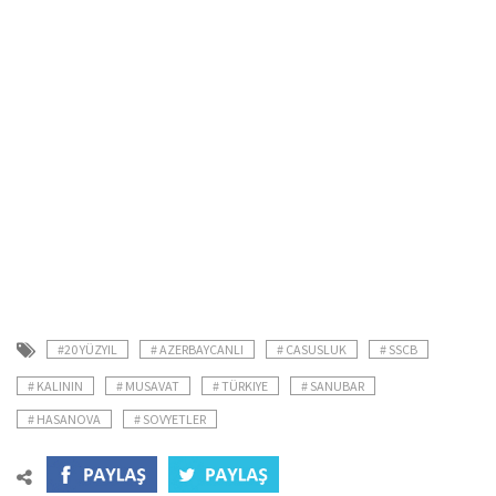
#20 YÜZYIL
# AZERBAYCANLI
# CASUSLUK
# SSCB
# KALININ
# MUSAVAT
# TÜRKIYE
# SANUBAR
# HASANOVA
# SOVYETLER