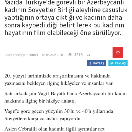
Yazıda Türkiye'de görevli bir Azerbaycanlı
o
kadının Sovyetler Birliği aleyhine casusluk
n
yaptığının ortaya çıktığı ve kadının daha
sonra kaybedildiği belirtilerek bu kadının
hayatının film olabileceği öne sürülüyor.
gercekedebiyat.com
3616
Gerçek Edebiyat (Editör)
04.05.2023 21:41
20. yüzyıl tarihimizde araştırılmasını ve hakkında
yazmasını bekleyen ilginç hikâyeler ve insanlar var.
Şair arkadaşım Vagif Bayatlı bana Azerbaycanlı bir kadın
hakkında ilginç bir hikâye anlattı.
Vagif'e göre geçen yüzyılın 30'lu ve 40'lı yıllarında
Sovyetlere karşı casusluk yapıyordu.
Aslen Cebrailli olan kadınla ilgili ayrıntılar net