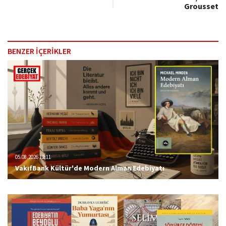
Grousset
BENZER İÇERİKLER
05.08.2026 12:11
VakıfBank Kültür'de Modern Alman Edebiyatı