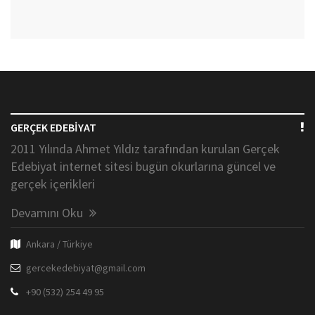
GERÇEK EDEBİYAT
2011 Yılında Ahmet Yıldız tarafından kurulan Gerçek
Edebiyat internet sitesi bugün okurlarına güncel ve
gerçek içerikleri
Devamını Oku
Ankara / Türkiye
gercekedebiyat@gmail.com
+90 (532) 254 49 95