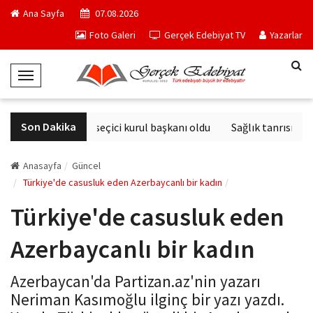
Ana Sayfa
07.08.2026
Foto Galeri
Gerçek Edebiyat TV
Yazarlar
T
o
g
Son Dakika
Derviş Zaim seçici kurul başkanı oldu
Sağlık tanrısının 
g
l
e
Anasayfa
Güncel
N
Türkiye'de casusluk eden Azerbaycanlı bir kadın
a
Türkiye'de casusluk eden
v
i
Azerbaycanlı bir kadın
g
a
Azerbaycan'da Partizan.az'nin yazarı
t
Neriman Kasımoğlu ilginç bir yazı yazdı.
i