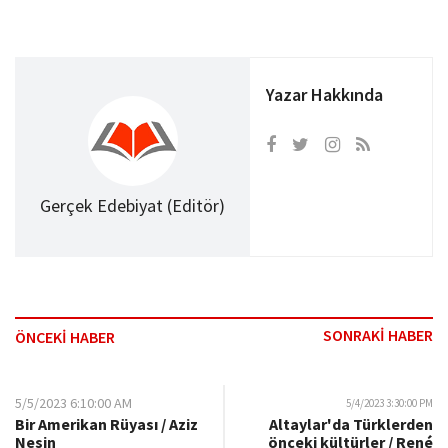
Yazar Hakkında
Gerçek Edebiyat (Editör)
SONRAKİ HABER
ÖNCEKİ HABER
5/5/2023 6:10:00 AM
5/4/2023 3:30:00 PM
Bir Amerikan Rüyası / Aziz
Altaylar'da Türklerden
Nesin
önceki kültürler / René