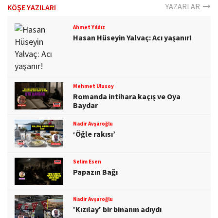
YAZARLAR
KÖŞE YAZILARI
Ahmet Yıldız
Hasan Hüseyin Yalvaç: Acı yaşanır!
Mehmet Ulusoy
Romanda intihara kaçış ve Oya
Baydar
Nadir Avşaroğlu
‘Öğle rakısı’
Selim Esen
Papazın Bağı
Nadir Avşaroğlu
'Kızılay' bir binanın adıydı