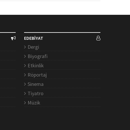
EDEBİYAT
Dergi
Biyografi
Etkinlik
Röportaj
Sinema
Tiyatro
Müzik