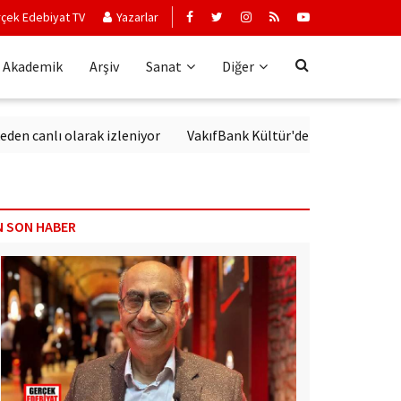
çek Edebiyat TV
Yazarlar
Akademik
Arşiv
Sanat
Diğer
canlı olarak izleniyor
VakıfBank Kültür'de Modern Alman Edebi
N SON HABER