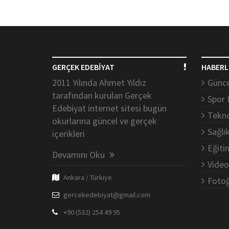
GERÇEK EDEBİYAT
HABERL
2011 Yılında Ahmet Yıldız
Günce
tarafından kurulan Gerçek
Spor 
Edebiyat internet sitesi bugün
Tekno
okurlarına güncel ve gerçek
Sağlı
içerikleri
Eğiti
Devamını Oku
Video
Ankara / Türkiye
Fotoğ
gercekedebiyat@gmail.com
+90 (532) 254 49 95