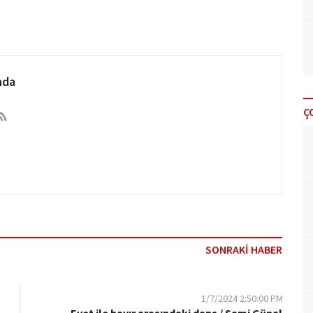
nda
Ç
SONRAKİ HABER
1/7/2024 2:50:00 PM