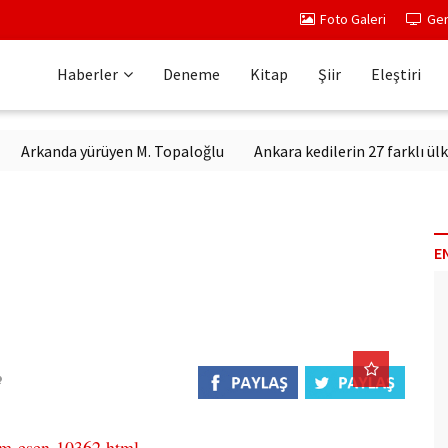
Foto Galeri
Ger
Haberler
Deneme
Kitap
Şiir
Eleştiri
kanda yürüyen M. Topaloğlu
Ankara kedilerin 27 farklı ülkeden 
E
im-esen-10362.html