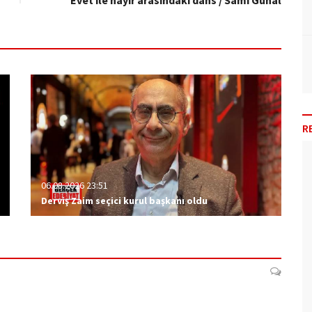
Evet ile hayır arasındaki dans / Sami Günal
R
06.08.2026 23:51
Derviş Zaim seçici kurul başkanı oldu