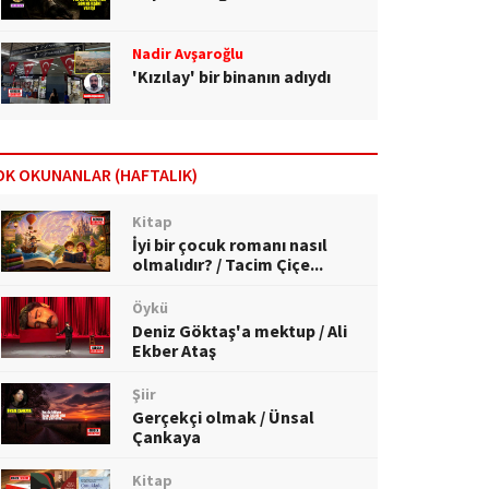
Nadir Avşaroğlu
'Kızılay' bir binanın adıydı
OK OKUNANLAR (HAFTALIK)
Kitap
İyi bir çocuk romanı nasıl
olmalıdır? / Tacim Çiçe...
Öykü
Deniz Göktaş'a mektup / Ali
Ekber Ataş
Şiir
Gerçekçi olmak / Ünsal
Çankaya
Kitap