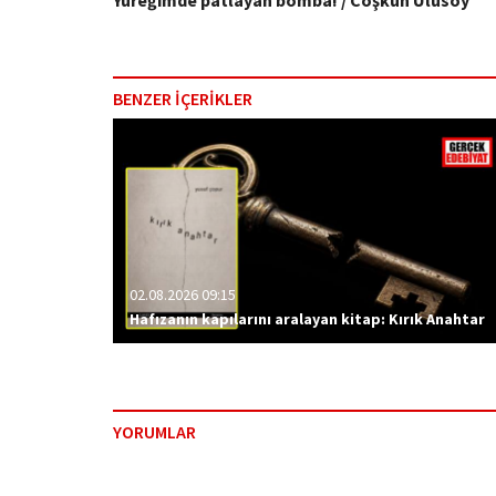
Yüreğimde patlayan bomba! / Coşkun Ulusoy
BENZER İÇERİKLER
02.08.2026 09:15
Hafızanın kapılarını aralayan kitap: Kırık Anahtar
YORUMLAR