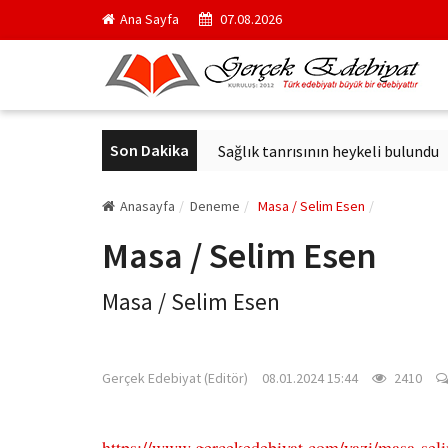
Ana Sayfa
07.08.2026
Son Dakika
çici kurul başkanı oldu
Sağlık tanrısının heykeli bulundu
Ar
Anasayfa
Deneme
Masa / Selim Esen
Masa / Selim Esen
Masa / Selim Esen
gercekedebiyat.com
Gerçek Edebiyat (Editör)
08.01.2024 15:44
2410
https://www.gercekedebiyat.com/yazi/masa-sel