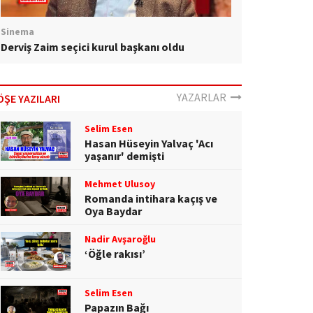
Sinema
Derviş Zaim seçici kurul başkanı oldu
YAZARLAR
ÖŞE YAZILARI
Selim Esen
Hasan Hüseyin Yalvaç 'Acı
yaşanır' demişti
Mehmet Ulusoy
Romanda intihara kaçış ve
Oya Baydar
Nadir Avşaroğlu
‘Öğle rakısı’
Selim Esen
Papazın Bağı