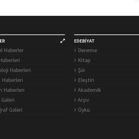
ER
EDEBİYAT
l Haberler
Deneme
Haberleri
Kitap
loji Haberleri
Şiir
k Haberleri
Eleştiri
m Haberleri
Akademik
 Galeri
Arşiv
raf Galeri
Öykü