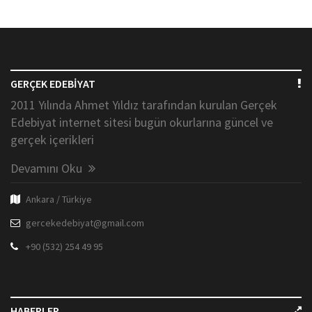
GERÇEK EDEBİYAT
2011 Yılında Ahmet Yıldız tarafından kurulan Gerçek
Edebiyat internet sitesi bugün okurlarına güncel ve
gerçek içerikleri
Devamını Oku
Ankara / Türkiye
gercekedebiyat@gmail.com
+90 (532) 254 49 95
HABERLER