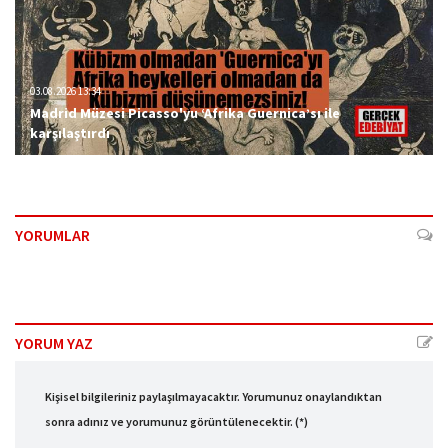
03.08.2026 13:34
Madrid Müzesi Picasso'yu ‘Afrika Guernica’sı ile
karşılaştırdı
YORUMLAR
YORUM YAZ
Kişisel bilgileriniz paylaşılmayacaktır. Yorumunuz onaylandıktan
sonra adınız ve yorumunuz görüntülenecektir. (*)