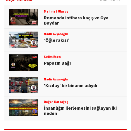
Mehmet Ulusoy
Romanda intihara kaçış ve Oya
Baydar
Nadir Avşaroğlu
‘Öğle rakısı’
Selim Esen
Papazın Bağı
Nadir Avşaroğlu
'Kızılay' bir binanın adıydı
Doğan Karaağaç
İnsanlığın ilerlemesini sağlayan iki
neden