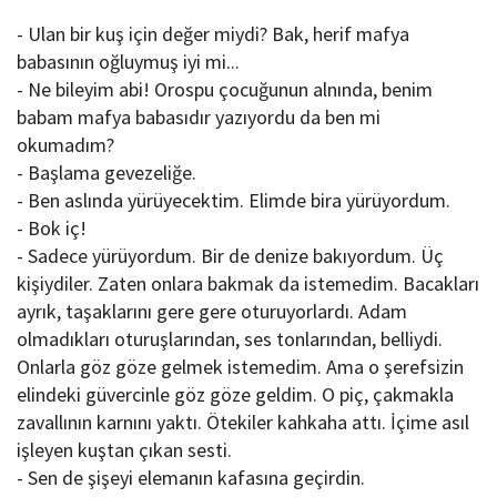
o
- Ulan bir kuş için değer miydi? Bak, herif mafya
n
babasının oğluymuş iyi mi...
- Ne bileyim abi! Orospu çocuğunun alnında, benim
babam mafya babasıdır yazıyordu da ben mi
okumadım?
- Başlama gevezeliğe.
- Ben aslında yürüyecektim. Elimde bira yürüyordum.
- Bok iç!
- Sadece yürüyordum. Bir de denize bakıyordum. Üç
kişiydiler. Zaten onlara bakmak da istemedim. Bacakları
ayrık, taşaklarını gere gere oturuyorlardı. Adam
olmadıkları oturuşlarından, ses tonlarından, belliydi.
Onlarla göz göze gelmek istemedim. Ama o şerefsizin
elindeki güvercinle göz göze geldim. O piç, çakmakla
zavallının karnını yaktı. Ötekiler kahkaha attı. İçime asıl
işleyen kuştan çıkan sesti.
- Sen de şişeyi elemanın kafasına geçirdin.