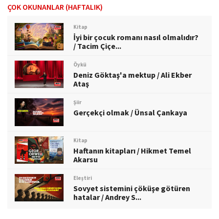
ÇOK OKUNANLAR (HAFTALIK)
Kitap
İyi bir çocuk romanı nasıl olmalıdır?
/ Tacim Çiçe...
Öykü
Deniz Göktaş'a mektup / Ali Ekber
Ataş
Şiir
Gerçekçi olmak / Ünsal Çankaya
Kitap
Haftanın kitapları / Hikmet Temel
Akarsu
Eleştiri
Sovyet sistemini çöküşe götüren
hatalar / Andrey S...