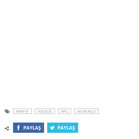
#MAFYA
#GEVEZE
#PIÇ
#HUKUKÇU