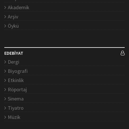
Akademik
Arşiv
Öykü
EDEBİYAT
Dergi
Biyografi
Etkinlik
Röportaj
Sinema
Tiyatro
Müzik