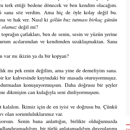
um terk ettiği bedene dönecek ve ben kendim olacağım.
ü sana söz verdim. Ama hiç de öyle kolay değil bu.
na ve hak ver. Nasıl ki
gölün buz tutması birkaç günün
i olamaz
değil mi?
oprağın çatlakları, ben de senin, sesin ve yüzün yerine
ulurum acılarımdan ve kendimden uzaklaşmaktan. Sana
m var mı ikizin ya da bir kopyan?
dık mı pek emin değilim, ama yine de demeliyim sana.
bir kır kahvesinde kuytudaki bir masada oturuyormuşuz.
 durmadan konuşuyormuşsun. Daha doğrusu bir şeyler
ine dikmişim can kulağıyla seni dinliyormuşum.
 kalalım. İkimiz için de en iyisi ve doğrusu bu. Çünkü
rı
olan sorumluluklarımız var.
iyorsun. Senin bana anlattığın, birlikte olduğumuzda
 adlandıramadığım, bir türlü anlatamadığım duygularımı