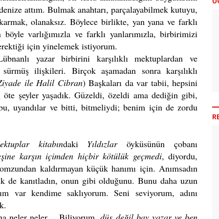
Ü
 denize attım. Bulmak anahtarı, parçalayabilmek kutuyu,
karmak, olanaksız. Böylece birlikte, yan yana ve farklı
öyle varlığımızla ve farklı yanlarımızla, birbirimizi
rektiği için yinelemek istiyorum.
übnanlı yazar birbirini karşılıklı mektuplardan ve
 sürmüş ilişkileri. Birçok aşamadan sonra karşılıklı
iyade ile Halil Cibran
) Başkaları da var tabii, hepsini
 öte şeyler yaşadık. Güzeldi, özeldi ama dediğin gibi,
bu, uyandılar ve bitti, bitmeliydi; benim için de zordu
R
ktuplar kitabın
daki
Yıldızlar
öyküsünün çobanı
eşine karşın içimden hiçbir kötülük geçmedi
, diyordu,
n omzundan kaldırmayan küçük hanımı için. Anımsadın
k de kanıtladın, onun gibi olduğunu. Bunu daha uzun
rım var kendime saklıyorum. Seni seviyorum, adını
k.
aha neler neler… Biliyorum,
düş değil bay yazar ve ben