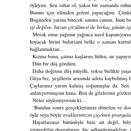
öyleyim. Sen rahat ol, yakın bir zamanda ruh
Bunun için elimden geleni yapacağım. Çünk
Bugünden yarına bitecek sanma canım. İnan ba
işi değilse, buzun çözülmesi de birkaç günün iş
Merak etme yağmur yağınca nasıl kapanıyorsa t
koyacak birini bulursam belki o zaman kurt
bağlanmaktan...
Kızma bana, çatma kaşlarını lütfen, ne yapayı
Dün bir düş gördüm.
Daha doğrusu düş müydü, yoksa birlikte yaşa
Güya biz, yeşillerin arasında adeta kaybolmuş 
Çaylarımız yarım kalmış soğumuşlar da. Sen
anlatıyormuşsun bana. Ben de gözlerimi gözler
Neler söylemiyorsun ki…
‘Bundan sonra gerçeklerimize dönelim ve dost
öyle veya böyle
ayaklarımızın çiçekten prangala
Hayatlarımız bütünüyle bize ait değil, bil
gösterdiğin duygularını, hiç adlandırmadığım,