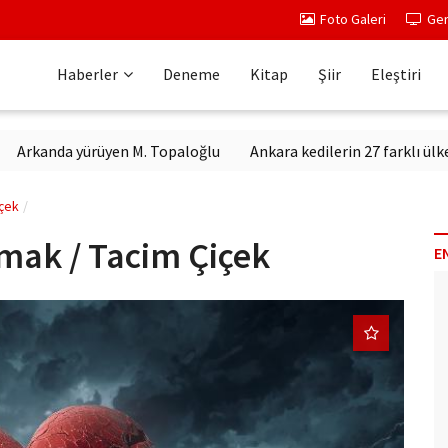
Foto Galeri
Ger
Haberler
Deneme
Kitap
Şiir
Eleştiri
da yürüyen M. Topaloğlu
Ankara kedilerin 27 farklı ülkeden can
içek
lmak / Tacim Çiçek
E