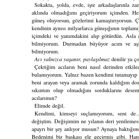
Sokakta, yolda, evde, işte arkadaşlarınla za
aklında olmadığımı geçiriyorum içimden. He
güneş oluyorsun, gözlerimi kamaştırıyorsun.
kendinin aynısı milyarlarca günışığının toplamı
içimdeki ve yanımdakini alıp götürdün. Asla
bilmiyorum. Durmadan büyüyor acım ve aşk
bilmiyorum.
Acı yalnızca yaşanır, paylaşılmaz
denilir ya ç
Çektiğim acıların beni nasıl derinden etkile
bulamıyorum. Yalnız bazen kendimi tutamayıp g
beni arayan veya aramak zorunda kaldığım dostl
sıkıntım olup olmadığını sorduklarını dese
acılarımın?
Elimde değil.
Kendimi, kimseyi suçlamıyorum, seni de
değiştim. Değişimim ne yılanın deri yenilemes
apayrı bir şey anlıyor musun? Aynaya baktığı
Bedenimi bir başkası ele geçirmiş gibi. Ha