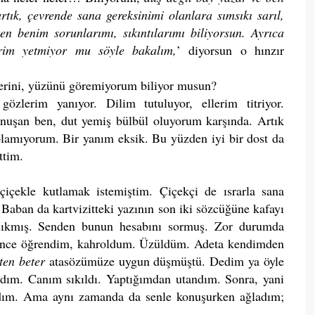
tık, çevrende sana gereksinimi olanlara sımsıkı sarıl,
n benim sorunlarımı, sıkıntılarımı biliyorsun. Ayrıca
lerim yetmiyor mu söyle bakalım,
’ diyorsun o hınzır
erini, yüzünü göremiyorum biliyor musun?
lerim yanıyor. Dilim tutuluyor, ellerim titriyor.
onuşan ben, dut yemiş bülbül oluyorum karşında. Artık
 olamıyorum. Bir yanım eksik. Bu yüzden iyi bir dost da
ttim.
çiçekle kutlamak istemiştim. Çiçekçi de ısrarla sana
Baban da kartvizitteki yazının son iki sözcüğüne kafayı
ıkmış. Senden bunun hesabını sormuş. Zor durumda
ince öğrendim, kahroldum. Üzüldüm. Adeta kendimden
kten beter
atasözümüze uygun düşmüştü. Dedim ya öyle
dım. Canım sıkıldı. Yaptığımdan utandım. Sonra, yani
ladım. Ama aynı zamanda da senle konuşurken ağladım;