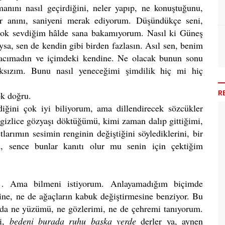
manını nasıl geçirdiğini, neler yapıp, ne konuştuğunu,
r anını, saniyeni merak ediyorum. Düşündükçe seni,
 Çok sevdiğim hâlde sana bakamıyorum. Nasıl ki Güneş
ysa, sen de kendin gibi birden fazlasın. Asıl sen, benim
 acımadın ve içimdeki kendine. Ne olacak bunun sonu
sızım. Bunu nasıl yeneceğimi şimdilik hiç mi hiç
R
ok doğru.
diğini çok iyi biliyorum, ama dillendirecek sözcükler
izlice gözyaşı döktüğümü, kimi zaman dalıp gittiğimi,
arımın sesimin renginin değiştiğini söylediklerini, bir
m, sence bunlar kanıtı olur mu senin için çektiğim
… Ama bilmeni istiyorum. Anlayamadığım biçimde
ine, ne de ağaçların kabuk değiştirmesine benziyor. Bu
mda ne yüzümü, ne gözlerimi, ne de çehremi tanıyorum.
ni,
bedeni burada ruhu başka yerde
derler ya, aynen