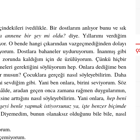
ndekileri ivedilikle. Bir dostlarım anlıyor bunu ve sık
ta annene bir şey mi oldu?
diye. Yıllarımı verdiğim
ıyor. O bende hangi çıkarından vazgeçmediğinden dolayı
Ç
iyorum. Dostlara bahaneler uyduruyorum. İnanmış gibi
k zorunda kaldığım için de üzülüyorum. Çünkü hiçbir
meleri gerektiğini söylüyorum hep. Onlara dediğime ben
 musun? Çocuklara gerçeği nasıl söyleyebilirim. Daha
ni sevdiğim gibi. Yani ben onlara, birini seviyorum. Söz
hâlde, aradan geçen onca zamana rağmen duygularımın,
ne arttığını nasıl söyleyebilirim. Yani onlara
, hep beni
şeyi benle yapmak istiyorsunuz ya, işte benzer biçimde
.
Diyemedim, bunun olanaksız olduğunu bile bile, nasıl
orum.
eçemiyorum.