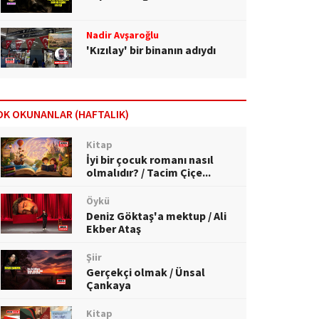
Nadir Avşaroğlu
'Kızılay' bir binanın adıydı
OK OKUNANLAR (HAFTALIK)
Kitap
İyi bir çocuk romanı nasıl
olmalıdır? / Tacim Çiçe...
Öykü
Deniz Göktaş'a mektup / Ali
Ekber Ataş
Şiir
Gerçekçi olmak / Ünsal
Çankaya
Kitap