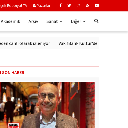
çek Edebiyat TV
Yazarlar
Akademik
Arşiv
Sanat
Diğer
lı olarak izleniyor
VakıfBank Kültür'de Modern Alman Edebiya
N SON HABER