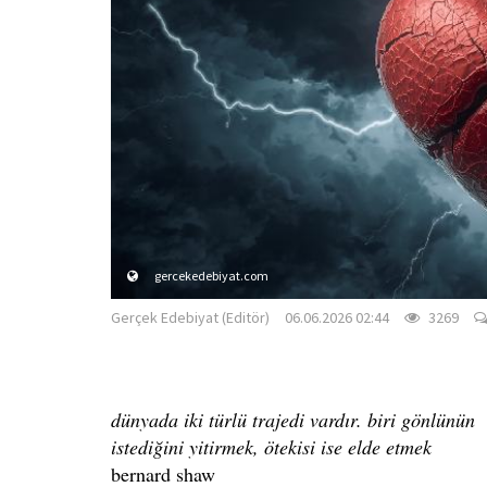
gercekedebiyat.com
Gerçek Edebiyat (Editör)
06.06.2026 02:44
3269
dünyada iki türlü trajedi vardır. biri gönlünün
istediğini yitirmek, ötekisi ise elde etmek
bernard shaw