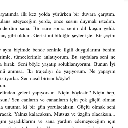
yatımda ilk kez yolda yürürken bir duvara çarptım.
ulans isteyeceğim yerde, önce sesini duymak istedim.
nderdim sana. Bir süre sonra senin dil kuşun geldi.
ş gibi oldum. Gerisi mi bildiğin şeyler işte. Bir şeyim
te aynı biçimde bende seninle ilgili duygularımı benim
rimle, tümcelerimle anlatıyorum. Bu sayfalara seni ne
 bırak. Seni böyle yaşatıp soluklanıyorum. Bunun İyi
ünü anımsa. İki trajediyi de yaşıyorum. Ne yapayım
tiyorlar. Sen nasıl birisin b/öyle?
sun.
elinden geleni yapıyorsun. Niçin böylesin? Niçin hep,
rsun? Sen canların ve cananların için çok güçlü olman
ma unutma ki bir gün yorulacaksın. Güçlü olmak seni
ıracak. Yalnız kalacaksın. Mutsuz ve üzgün olacaksın...
im yaşadıklarını ve sana yardım edemeyeceğim için
sevgileri erteleme hiç. Ne yaşayacağımız günlerin ne de