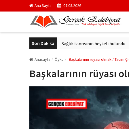
Ana Sayfa
07.08.2026
Son Dakika
i kurul başkanı oldu
Sağlık tanrısının heykeli bulundu
Arkan
Anasayfa
Öykü
Başkalarının rüyası olmak / Tacim Ç
Başkalarının rüyası o