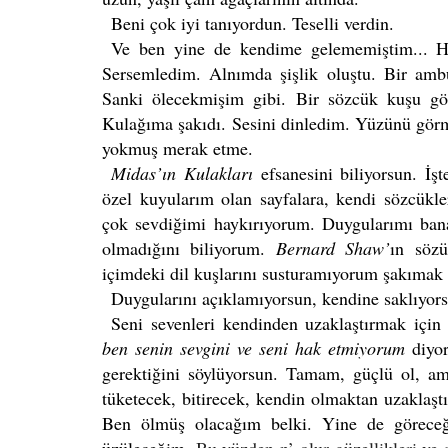
Beni çok iyi tanıyordun. Teselli verdin.
Ve ben yine de kendime gelememiştim... Ha
Sersemledim. Alnımda şişlik oluştu. Bir amb
Sanki ölecekmişim gibi. Bir sözcük kuşu gö
Kulağıma şakıdı. Sesini dinledim. Yüzünü görmü
yokmuş merak etme.
Midas’ın Kulakları
efsanesini biliyorsun. İş
özel kuyularım olan sayfalara, kendi sözcükle
çok sevdiğimi haykırıyorum. Duygularımı bana
olmadığını biliyorum.
Bernard Shaw’
ın söz
içimdeki dil kuşlarını susturamıyorum şakımak is
Duygularını açıklamıyorsun, kendine saklıyor
Seni sevenleri kendinden uzaklaştırmak için 
ben senin sevgini ve seni hak etmiyorum
diyo
gerektiğini söylüyorsun. Tamam, güçlü ol, a
tüketecek, bitirecek, kendin olmaktan uzaklaşt
Ben ölmüş olacağım belki. Yine de göreceğ
üzüleceğim.
Bu yüzden n’ olur güzellikleri ve 