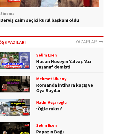
Sinema
Derviş Zaim seçici kurul başkanı oldu
YAZARLAR
ÖŞE YAZILARI
Selim Esen
Hasan Hüseyin Yalvaç 'Acı
yaşanır' demişti
Mehmet Ulusoy
Romanda intihara kaçış ve
Oya Baydar
Nadir Avşaroğlu
‘Öğle rakısı’
Selim Esen
Papazın Bağı