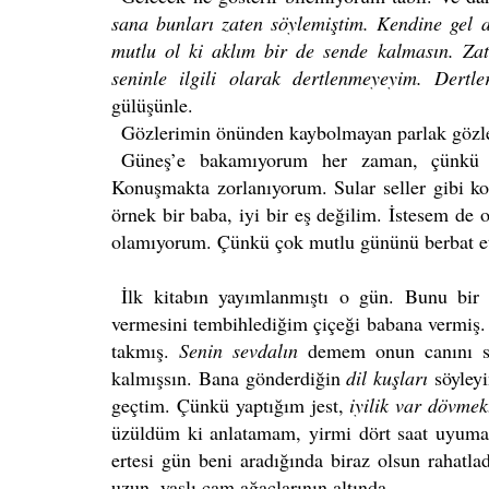
sana bunları zaten söylemiştim. Kendine gel ar
mutlu ol ki aklım bir de sende kalmasın. Zate
seninle ilgili olarak dertlenmeyeyim. Dert
gülüşünle.
Gözlerimin önünden kaybolmayan parlak gözl
Güneş’e bakamıyorum her zaman, çünkü göz
Konuşmakta zorlanıyorum. Sular seller gibi k
örnek bir baba, iyi bir eş değilim. İstesem de
olamıyorum. Çünkü çok mutlu gününü berbat e
İlk kitabın yayımlanmıştı o gün. Bunu bir 
vermesini tembihlediğim çiçeği babana vermiş. 
takmış.
Senin sevdalın
demem onun canını s
kalmışsın. Bana gönderdiğin
dil kuşları
söyley
geçtim. Çünkü yaptığım jest,
iyilik var dövme
üzüldüm ki anlatamam, yirmi dört saat uyuma
ertesi gün beni aradığında biraz olsun rahat
uzun, yaşlı çam ağaçlarının altında.