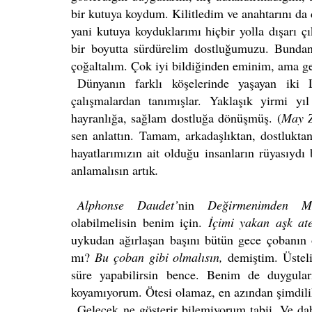
bir kutuya koydum. Kilitledim ve anahtarını da
yani kutuya koyduklarımı hiçbir yolla dışarı çı
bir boyutta sürdürelim dostluğumuzu. Bundan b
çoğaltalım. Çok iyi bildiğinden eminim, ama ge
Dünyanın farklı köşelerinde yaşayan iki L
çalışmalardan tanımışlar. Yaklaşık yirmi yıl
hayranlığa, sağlam dostluğa dönüşmüş. (
May Z
sen anlattın. Tamam, arkadaşlıktan, dostluktan
hayatlarımızın ait olduğu insanların rüyasıydı 
anlamalısın artık
.
Alphonse Daudet’
nin
Değirmenimden Me
olabilmelisin benim için.
İçimi yakan aşk at
uykudan ağırlaşan başını bütün gece çobanı
mı?
Bu çoban gibi olmalısın,
demiştim. Üsteli
süre yapabilirsin bence. Benim de duygula
koyamıyorum. Ötesi olamaz, en azından şimdili
Gelecek ne gösterir bilemiyorum tabii. Ve d