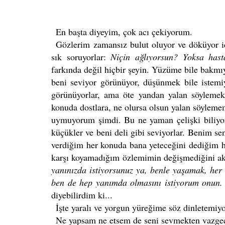
En başta diyeyim, çok acı çekiyorum.
Gözlerim zamansız bulut oluyor ve döküyor içi
sık soruyorlar:
Niçin ağlıyorsun? Yoksa has
farkında değil hiçbir şeyin. Yüzüme bile bakm
beni seviyor görünüyor, düşünmek bile istem
görünüyorlar, ama öte yandan yalan söyleme
konuda dostlara, ne olursa olsun yalan söyleme
uymuyorum şimdi. Bu ne yaman çelişki biliyor
küçükler ve beni deli gibi seviyorlar. Benim se
verdiğim her konuda bana yeteceğini dediğim 
karşı koyamadığım özlemimin değişmediğini aksi
yanınızda istiyorsunuz ya, benle yaşamak, her 
ben de hep yanımda olmasını istiyorum onun
diyebilirdim ki...
İşte yaralı ve yorgun yüreğime söz dinletemiy
Ne yapsam ne etsem de seni sevmekten vazg