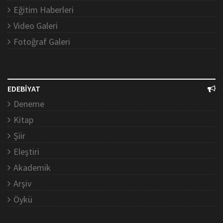
Eğitim Haberleri
Video Galeri
Fotoğraf Galeri
EDEBİYAT
Deneme
Kitap
Şiir
Eleştiri
Akademik
Arşiv
Öykü