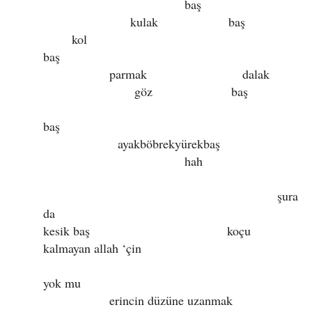
baş
kulak baş
kol
baş
parmak dalak
göz baş
baş
ayakböbrekyürekbaş
hah
şura
da
kesik baş koçu
kalmayan allah ‘çin
yok mu
erincin düzüne uzanmak