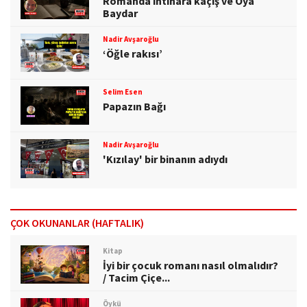
Romanda intihara kaçış ve Oya
Baydar
Nadir Avşaroğlu
‘Öğle rakısı’
Selim Esen
Papazın Bağı
Nadir Avşaroğlu
'Kızılay' bir binanın adıydı
ÇOK OKUNANLAR (HAFTALIK)
Kitap
İyi bir çocuk romanı nasıl olmalıdır?
/ Tacim Çiçe...
Öykü