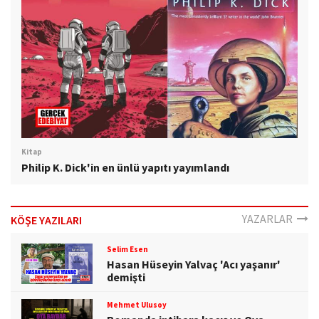
Kitap
Philip K. Dick'in en ünlü yapıtı yayımlandı
YAZARLAR
KÖŞE YAZILARI
Selim Esen
Hasan Hüseyin Yalvaç 'Acı yaşanır'
demişti
Mehmet Ulusoy