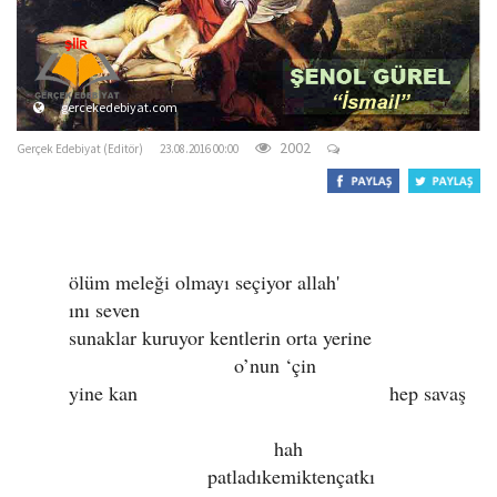
o
n
gercekedebiyat.com
2002
Gerçek Edebiyat (Editör)
23.08.2016 00:00
ölüm meleği olmayı seçiyor allah'
ını seven
sunaklar kuruyor kentlerin orta yerine
o’nun ‘çin
yine kan hep savaş
hah
patladıkemiktençatkı