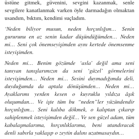
üstüne gitmek, güvenini, sevgini kazanmak, senle
sevgilere kanatlanmak varken öyle darmadağın olmaktan
usandım, bıktım, kendimi suçladım.
‘Neden biliyor musun, neden hırçınlığım… Senin
gururunu en az senin kadar düşündüğümden…
Neden
mi… Seni çok önemseyişimden aynı kertede önemsenme
isteyişimden.
Neden mi… Benim gözümde ‘asla’ değil ama seni
tanıyan tanışlarımızın da seni ‘güzel’ görmelerini
isteyişimden…
Neden mi… Sesini duymadığımda deli,
duyduğumda da aptala dönüşümden… Neden mi…
Ayaklarımı yerden kesen o kuyruklu yıldıza âşık
oluşumdan… Ve işte tüm bu “neden”ler yüzündendir
hırçınlığım… Seni kalıba dökmek, o kalıptan çıkarıp
sahiplenmek isteyişimden değil… Ve sen güzel adam, tüm
kabalaşmalarıma, hırçınlıklarıma, beni utandıracak
denli sabırla yaklaşıp o zeytin dalını uzatmasaydın…