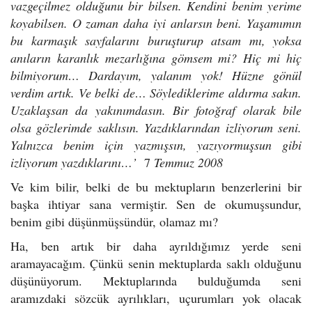
vazgeçilmez olduğunu bir bilsen. Kendini benim yerime
koyabilsen. O zaman daha iyi anlarsın beni. Yaşamımın
bu karmaşık sayfalarını buruşturup atsam mı, yoksa
anıların karanlık mezarlığına gömsem mi? Hiç mi hiç
bilmiyorum… Dardayım, yalanım yok! Hüzne gönül
verdim artık. Ve belki de… Söylediklerime aldırma sakın.
Uzaklaşsan da yakınımdasın. Bir fotoğraf olarak bile
olsa gözlerimde saklısın. Yazdıklarından izliyorum seni.
Yalnızca benim için yazmışsın, yazıyormuşsun gibi
izliyorum yazdıklarını…’
7
Temmuz 2008
Ve kim bilir, belki de bu mektupların benzerlerini bir
başka ihtiyar sana vermiştir. Sen de okumuşsundur,
benim gibi düşünmüşsündür, olamaz mı?
Ha, ben artık bir daha ayrıldığımız yerde seni
aramayacağım. Çünkü senin mektuplarda saklı olduğunu
düşünüyorum. Mektuplarında bulduğumda seni
aramızdaki sözcük ayrılıkları, uçurumları yok olacak