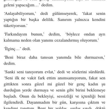
geleni yapacağım…’ dedim.
‘Anlayabiliyorum,’ dedi gülümseyerek, ‘fakat senin
yaptığın bir başka delilik. Sanırım yalnızca kendini
tüketiyorsun.’
‘Farkındayım bunun,’ dedim, ‘böylece ondan ayrı
kalmama neden olan yanımı cezalandırmış oluyorum.’
‘İlginç…’ dedi.
‘Beni biraz daha tanısan yanımda bile durmazsın,’
dedim.
‘Sanki seni tanıyorum evlat,’ dedi ve sözlerini sürdürdü.
‘Seni ilk ne vakit fark ettim anımsamıyorum, fakat sen
gittikten sonra güzel mi güzel bir genç kadın şu
durduğun yerde durmaya ve senin gibi birini beklemeye
başladı. Onun da bekleyişi, sessizliği ve içtenliği beni
ilgilendirdi. Dayanmadım bir gün, karşısına çıktım ve
kendimi tanıttım. Beni bir yoldaş, sırdaş saydı, döktü