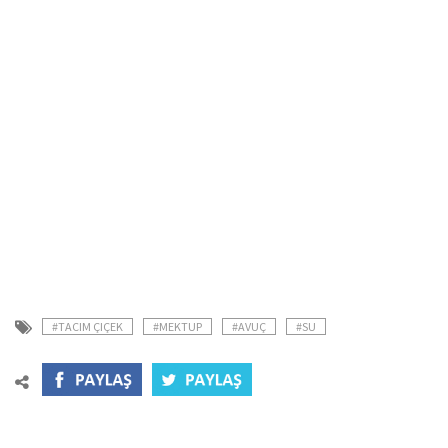
#TACIM ÇIÇEK
#MEKTUP
#AVUÇ
#SU