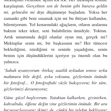
karşılaştım.
Gerçekten sen de benim gibi buraya geldin
mi, gelmedin mi
diye düşünmeye başladım. Yoksa her
zamanki gibi beni sınamak için mi bu ihtiyarı kullandın,
bilemiyorum. Yol kenarındaki ağaçların, otların aralarına
baktım teker teker, seni bulabilirim ümidiyle. Yoktun.
Artık umurumda değil olanlar oyun mu, gerçek mi?
Mektuplar senin mi, bir başkasının mı? Her tümcesi
beklediğimi, istediğimi ve seninle yaşadığımı, senin
benim için düşündüklerini içeriyor ya önemli olan bu
yalnızca.
‘Sabah uyanıyorum -birkaç saatlik uykudan sonra- uyku
mahmuru bile değil, uyku yoksunu, gözlerimin önünde
bir fotoğraf… O fotoğraftaki yüzle bakışıyoruz bir süre,
gözlerimizi doyuruyoruz.
Güne güzel başlıyorum.
Yataktan kalkarken, giyinirken,
kahvaltıda, öğlene değin yine gözlerimin önünde. Bir ara
huzursuzlaşıyoruz ikimiz de, çünkü bir telefon bekliyoruz