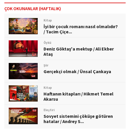
ÇOK OKUNANLAR (HAFTALIK)
Kitap
İyi bir çocuk romanı nasıl olmalıdır?
/ Tacim Çiçe...
Öykü
Deniz Göktaş'a mektup / Ali Ekber
Ataş
Şiir
Gerçekçi olmak / Ünsal Çankaya
Kitap
Haftanın kitapları / Hikmet Temel
Akarsu
Eleştiri
Sovyet sistemini çöküşe götüren
hatalar / Andrey S...