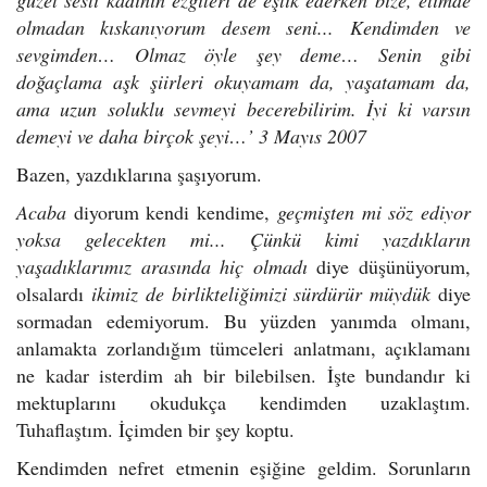
olmadan kıskanıyorum desem seni... Kendimden ve
sevgimden… Olmaz öyle şey deme… Senin gibi
doğaçlama aşk şiirleri okuyamam da, yaşatamam da,
ama uzun soluklu sevmeyi becerebilirim. İyi ki varsın
demeyi ve daha birçok şeyi…’
3 Mayıs 2007
Bazen, yazdıklarına şaşıyorum.
Acaba
diyorum kendi kendime,
geçmişten mi söz ediyor
yoksa gelecekten mi...
Çünkü kimi yazdıkların
yaşadıklarımız arasında hiç olmadı
diye düşünüyorum,
olsalardı
ikimiz de birlikteliğimizi sürdürür müydük
diye
sormadan edemiyorum. Bu yüzden yanımda olmanı,
anlamakta zorlandığım tümceleri anlatmanı, açıklamanı
ne kadar isterdim ah bir bilebilsen. İşte bundandır ki
mektuplarını okudukça kendimden uzaklaştım.
Tuhaflaştım. İçimden bir şey koptu.
Kendimden nefret etmenin eşiğine geldim. Sorunların