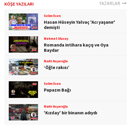
YAZARLAR
KÖŞE YAZILARI
Selim Esen
Hasan Hüseyin Yalvaç 'Acı yaşanır'
demişti
Mehmet Ulusoy
Romanda intihara kaçış ve Oya
Baydar
Nadir Avşaroğlu
‘Öğle rakısı’
Selim Esen
Papazın Bağı
Nadir Avşaroğlu
'Kızılay' bir binanın adıydı