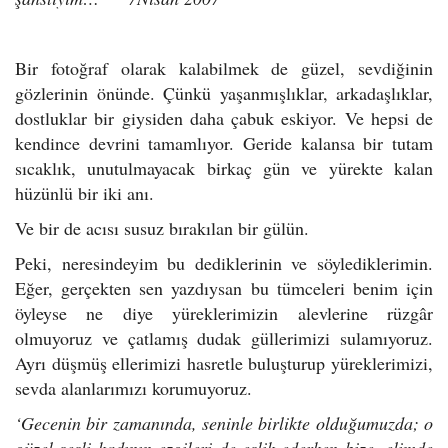
Bir fotoğraf olarak kalabilmek de güzel, sevdiğinin
gözlerinin önünde. Çünkü yaşanmışlıklar, arkadaşlıklar,
dostluklar bir giysiden daha çabuk eskiyor. Ve hepsi de
kendince devrini tamamlıyor. Geride kalansa bir tutam
sıcaklık, unutulmayacak birkaç gün ve yürekte kalan
hüzünlü bir iki anı.
Ve bir de acısı susuz bırakılan bir gülün.
Peki, neresindeyim bu dediklerinin ve söylediklerimin.
Eğer, gerçekten sen yazdıysan bu tümceleri benim için
öyleyse ne diye yüreklerimizin alevlerine rüzgâr
olmuyoruz ve çatlamış dudak güllerimizi sulamıyoruz.
Ayrı düşmüş ellerimizi hasretle buluşturup yüreklerimizi,
sevda alanlarımızı korumuyoruz.
‘Gecenin bir zamanında, seninle birlikte olduğumuzda; o
güzel sesli kadının ezgileri de eşlik ederken bize, elimde