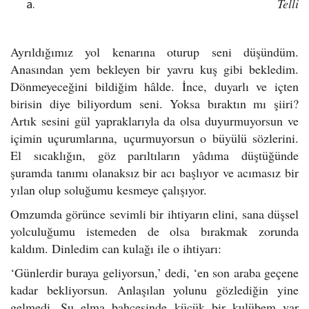
Telli
Ayrıldığımız yol kenarına oturup seni düşündüm.
Anasından yem bekleyen bir yavru kuş gibi bekledim.
Dönmeyeceğini bildiğim hâlde. İnce, duyarlı ve içten
birisin diye biliyordum seni. Yoksa bıraktın mı şiiri?
Artık sesini gül yapraklarıyla da olsa duyurmuyorsun ve
içimin uçurumlarına, uçurmuyorsun o büyülü sözlerini.
El sıcaklığın, göz parıltıların yâdıma düştüğünde
şuramda tanımı olanaksız bir acı başlıyor ve acımasız bir
yılan olup soluğumu kesmeye çalışıyor.
Omzumda görünce sevimli bir ihtiyarın elini, sana düşsel
yolculuğumu istemeden de olsa bırakmak zorunda
kaldım. Dinledim can kulağı ile o ihtiyarı:
‘Günlerdir buraya geliyorsun,’ dedi, ‘en son araba geçene
kadar bekliyorsun. Anlaşılan yolunu gözlediğin yine
gelmedi. Şu elma bahçesinde küçük bir kulübem var