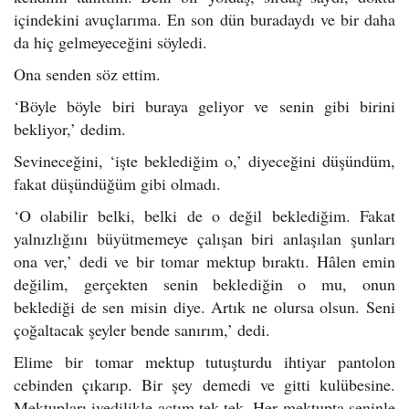
içindekini avuçlarıma. En son dün buradaydı ve bir daha
da hiç gelmeyeceğini söyledi.
Ona senden söz ettim.
‘Böyle böyle biri buraya geliyor ve senin gibi birini
bekliyor,’ dedim.
Sevineceğini, ‘işte beklediğim o,’ diyeceğini düşündüm,
fakat düşündüğüm gibi olmadı.
‘O olabilir belki, belki de o değil beklediğim. Fakat
yalnızlığını büyütmemeye çalışan biri anlaşılan şunları
ona ver,’ dedi ve bir tomar mektup bıraktı. Hâlen emin
değilim, gerçekten senin beklediğin o mu, onun
beklediği de sen misin diye. Artık ne olursa olsun. Seni
çoğaltacak şeyler bende sanırım,’ dedi.
Elime bir tomar mektup tutuşturdu ihtiyar pantolon
cebinden çıkarıp. Bir şey demedi ve gitti kulübesine.
Mektupları ivedilikle açtım tek tek. Her mektupta seninle