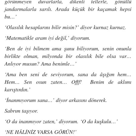
görünmeyen duvarlarla, dikenli tellerle, gönüllü
jandarmalarla sarılı. Arada küçük bir kaçamak hepsi
bu…’
‘Olasılık hesaplarını bilir misin?’ diyor kurnaz kurnaz.
‘Matematikle aram iyi değil,’ diyorum.
‘Ben de iyi bilmem ama şunu biliyorum, senin onunla
birlikte olman, milyonda bir olasılık bile olsa var…
Anlıyor musun? Ama benimle…’
‘Ama ben seni de seviyorum, sana da âşığım hem…
Hem… Sen osun zaten… Offf! Benim de aklımı
karıştırdın.’
‘İnanmıyorum sana…’ diyor arkasını dönerek.
Sabrım taşıyor.
‘O da inanmıyor zaten,’ diyorum. ‘O da kuşkulu…’
‘NE HÂLİNİZ VARSA GÖRÜN!’