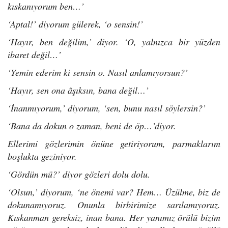
kıskanıyorum ben…’
‘Aptal!’ diyorum gülerek, ‘o sensin!’
‘Hayır, ben değilim,’ diyor. ‘O, yalnızca bir yüzden
ibaret değil…’
‘Yemin ederim ki sensin o. Nasıl anlamıyorsun?’
‘Hayır, sen ona âşıksın, bana değil…’
‘İnanmıyorum,’ diyorum, ‘sen, bunu nasıl söylersin?’
‘Bana da dokun o zaman, beni de öp…’diyor.
Ellerimi gözlerimin önüne getiriyorum, parmaklarım
boşlukta geziniyor.
‘Gördün mü?’ diyor gözleri dolu dolu.
‘Olsun,’ diyorum, ‘ne önemi var? Hem… Üzülme, biz de
dokunamıyoruz. Onunla birbirimize sarılamıyoruz.
Kıskanman gereksiz, inan bana. Her yanımız örülü bizim