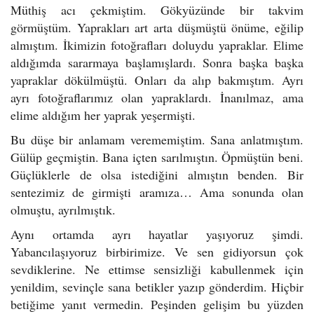
Müthiş acı çekmiştim. Gökyüzünde bir takvim
görmüştüm. Yaprakları art arta düşmüştü önüme, eğilip
almıştım. İkimizin fotoğrafları doluydu yapraklar. Elime
aldığımda sararmaya başlamışlardı. Sonra başka başka
yapraklar dökülmüştü. Onları da alıp bakmıştım. Ayrı
ayrı fotoğraflarımız olan yapraklardı. İnanılmaz, ama
elime aldığım her yaprak yeşermişti.
Bu düşe bir anlamam verememiştim. Sana anlatmıştım.
Gülüp geçmiştin. Bana içten sarılmıştın. Öpmüştün beni.
Güçlüklerle de olsa istediğini almıştın benden. Bir
sentezimiz de girmişti aramıza… Ama sonunda olan
olmuştu, ayrılmıştık.
Aynı ortamda ayrı hayatlar yaşıyoruz şimdi.
Yabancılaşıyoruz birbirimize. Ve sen gidiyorsun çok
sevdiklerine. Ne ettimse sensizliği kabullenmek için
yenildim, sevinçle sana betikler yazıp gönderdim. Hiçbir
betiğime yanıt vermedin. Peşinden gelişim bu yüzden