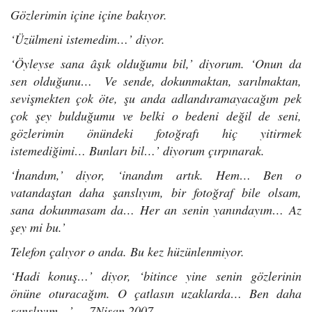
Gözlerimin içine içine bakıyor.
‘Üzülmeni istemedim…’ diyor.
‘Öyleyse sana âşık olduğumu bil,’ diyorum. ‘Onun da
sen olduğunu… Ve sende, dokunmaktan, sarılmaktan,
sevişmekten çok öte, şu anda adlandıramayacağım pek
çok şey bulduğumu ve belki o bedeni değil de seni,
gözlerimin önündeki fotoğrafı hiç yitirmek
istemediğimi… Bunları bil…’ diyorum çırpınarak.
‘İnandım,’ diyor, ‘inandım artık. Hem… Ben o
vatandaştan daha şanslıyım, bir fotoğraf bile olsam,
sana dokunmasam da… Her an senin yanındayım… Az
şey mi bu.’
Telefon çalıyor o anda. Bu kez hüzünlenmiyor.
‘Hadi konuş…’ diyor, ‘bitince yine senin gözlerinin
önüne oturacağım. O çatlasın uzaklarda… Ben daha
şanslıyım…’ 7Nisan 2007