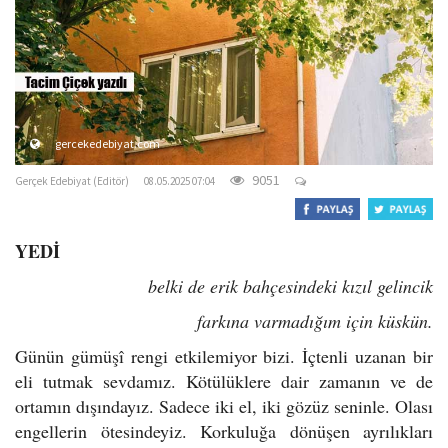
o
n
gercekedebiyat.com
9051
Gerçek Edebiyat (Editör)
08.05.2025 07:04
YEDİ
belki de erik bahçesindeki kızıl gelincik
farkına varmadığım için küskün.
Günün gümüşî rengi etkilemiyor bizi. İçtenli uzanan bir
eli tutmak sevdamız. Kötülüklere dair zamanın ve de
ortamın dışındayız. Sadece iki el, iki gözüz seninle. Olası
engellerin ötesindeyiz. Korkuluğa dönüşen ayrılıkları