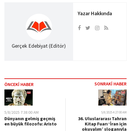
Yazar Hakkında
Gerçek Edebiyat (Editör)
SONRAKİ HABER
ÖNCEKİ HABER
5/8/2025 7:38:00 AM
5/8/2025 4:27:00 AM
Dünyanın gelmiş geçmiş
36. Uluslararası Tahran
en büyük filozofu: Aristo
Kitap Fuarı ‘İran için
okuyalım’ sloganıyla