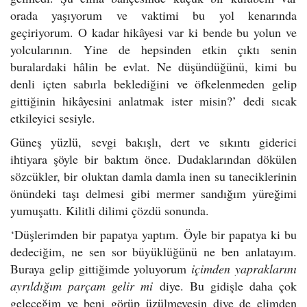
orada yaşıyorum ve vaktimi bu yol kenarında
geçiriyorum. O kadar hikâyesi var ki bende bu yolun ve
yolcularının. Yine de hepsinden etkin çıktı senin
buralardaki hâlin be evlat. Ne düşündüğünü, kimi bu
denli içten sabırla beklediğini ve öfkelenmeden gelip
gittiğinin hikâyesini anlatmak ister misin?’ dedi sıcak
etkileyici sesiyle.
Güneş yüzlü, sevgi bakışlı, dert ve sıkıntı giderici
ihtiyara şöyle bir baktım önce. Dudaklarından dökülen
sözcükler, bir oluktan damla damla inen su taneciklerinin
önündeki taşı delmesi gibi mermer sandığım yüreğimi
yumuşattı. Kilitli dilimi çözdü sonunda.
‘Düşlerimden bir papatya yaptım. Öyle bir papatya ki bu
dedeciğim, ne sen sor büyüklüğünü ne ben anlatayım.
Buraya gelip gittiğimde yoluyorum
içimden yapraklarını
ayrıldığım parçam gelir mi
diye. Bu gidişle daha çok
geleceğim ve beni görüp üzülmeyesin diye de elimden