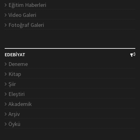
Eğitim Haberleri
Video Galeri
Fotoğraf Galeri
EDEBİYAT
Deneme
Kitap
Şiir
Eleştiri
Akademik
Arşiv
Öykü