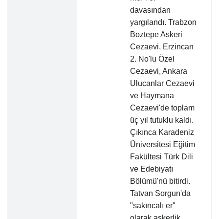
davasından
yargılandı. Trabzon
Boztepe Askeri
Cezaevi, Erzincan
2. No'lu Özel
Cezaevi, Ankara
Ulucanlar Cezaevi
ve Haymana
Cezaevi'de toplam
üç yıl tutuklu kaldı.
Çıkınca Karadeniz
Üniversitesi Eğitim
Fakültesi Türk Dili
ve Edebiyatı
Bölümü'nü bitirdi.
Tatvan Sorgun'da
"sakıncalı er"
olarak askerlik