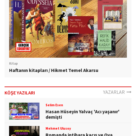
Kitap
Haftanın kitapları / Hikmet Temel Akarsu
YAZARLAR
KÖŞE YAZILARI
Selim Esen
Hasan Hüseyin Yalvaç 'Acı yaşanır'
demişti
Mehmet Ulusoy
Romanda intihara kaçış ve Oya