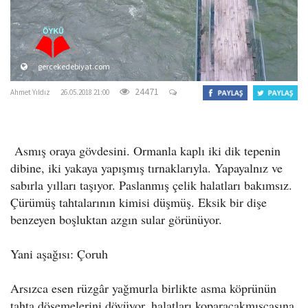
o
n
gercekedebiyat.com
24471
Ahmet Yıldız
26.05.2018 21:00
Asmış oraya gövdesini. Ormanla kaplı iki dik tepenin
dibine, iki yakaya yapışmış tırnaklarıyla. Yapayalnız ve
sabırla yılları taşıyor. Paslanmış çelik halatları bakımsız.
Çürümüş tahtalarının kimisi düşmüş. Eksik bir dişe
benzeyen boşluktan azgın sular görünüyor.
Yani aşağısı: Çoruh
Arsızca esen rüzgâr yağmurla birlikte asma köprünün
tahta döşemelerini dövüyor, halatları koparacakmışçasına