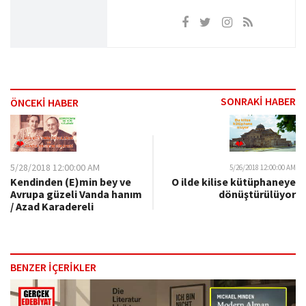
SONRAKİ HABER
ÖNCEKİ HABER
5/28/2018 12:00:00 AM
5/26/2018 12:00:00 AM
Kendinden (E)min bey ve
O ilde kilise kütüphaneye
Avrupa güzeli Vanda hanım
dönüştürülüyor
/ Azad Karadereli
BENZER İÇERİKLER