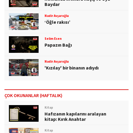
Baydar
Nadir Avşaroğlu
‘Öğle rakısı’
Selim Esen
Papazın Bağı
Nadir Avşaroğlu
'Kızılay' bir binanın adıydı
ÇOK OKUNANLAR (HAFTALIK)
Kitap
Hafızanın kapılarını aralayan
kitap: Kırık Anahtar
Kitap