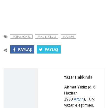
#ASMA KÖPRÜ
#AHMET YILDIZ
#ÇORUH
Yazar Hakkında
Ahmet Yıldız
(d. 6
Haziran
1960
Artvin
), Türk
yazar, eleştirmen,