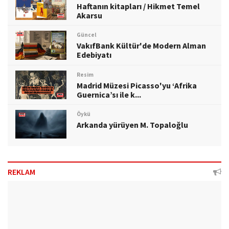
Haftanın kitapları / Hikmet Temel
Akarsu
Güncel
VakıfBank Kültür'de Modern Alman
Edebiyatı
Resim
Madrid Müzesi Picasso'yu ‘Afrika
Guernica’sı ile k...
Öykü
Arkanda yürüyen M. Topaloğlu
REKLAM