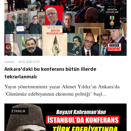
o
n
Güncel
16.02.2026 12:19
Ankara'daki bu konferans bütün illerde
tekrarlanmalı
​ Yayın yönetmenimiz yazar Ahmet Yıldız’ın Ankara’da
‘Günümüz edebiyatının ekonomi politiği’ başl...
ETKINLIK