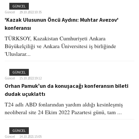
GÜNCEL
Güncel
29.10.2022 10:35
'Kazak Ulusunun Öncü Aydını: Muhtar Avezov'
konferansı
TÜRKSOY, Kazakistan Cumhuriyeti Ankara
Büyükelçiliği ve Ankara Üniversitesi iş birliğinde
'Uluslarar...
GÜNCEL
Güncel
15.10.2022 19:12
Orhan Pamuk’un da konuşacağı konferansın bileti
dudak uçuklattı
T24 adlı ABD fonlarından yardım aldığı kesinleşmiş
neoliberal site 24 Ekim 2022 Pazartesi günü, tam ...
GÜNCEL
Güncel
14.10.2021 15:05