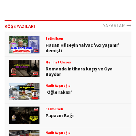
YAZARLAR
KÖŞE YAZILARI
Selim Esen
Hasan Hüseyin Yalvaç 'Acı yaşanır'
demişti
Mehmet Ulusoy
Romanda intihara kaçış ve Oya
Baydar
Nadir Avşaroğlu
‘Öğle rakısı’
Selim Esen
Papazın Bağı
Nadir Avşaroğlu