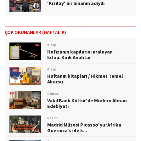
'Kızılay' bir binanın adıydı
ÇOK OKUNANLAR (HAFTALIK)
Kitap
Hafızanın kapılarını aralayan
kitap: Kırık Anahtar
Kitap
Haftanın kitapları / Hikmet Temel
Akarsu
Güncel
VakıfBank Kültür'de Modern Alman
Edebiyatı
Resim
Madrid Müzesi Picasso'yu ‘Afrika
Guernica’sı ile k...