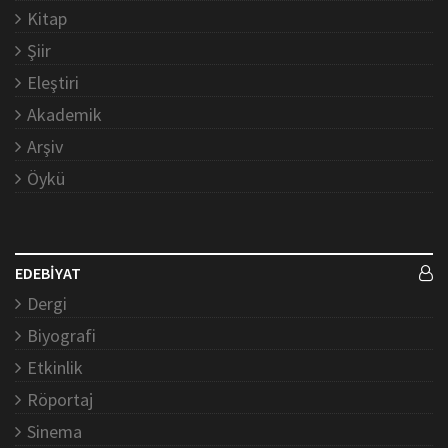
Kitap
Şiir
Eleştiri
Akademik
Arşiv
Öykü
EDEBİYAT
Dergi
Biyografi
Etkinlik
Röportaj
Sinema