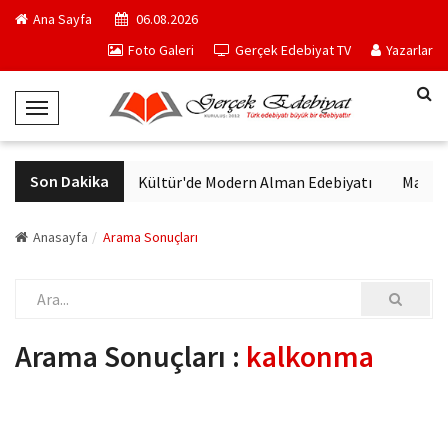
Ana Sayfa
06.08.2026
Foto Galeri
Gerçek Edebiyat TV
Yazarlar
T
o
g
Son Dakika
VakıfBank Kültür'de Modern Alman Edebiyatı
Madrid 
g
l
e
Anasayfa
Arama Sonuçları
N
a
v
i
Arama Sonuçları :
kalkonma
g
a
t
i