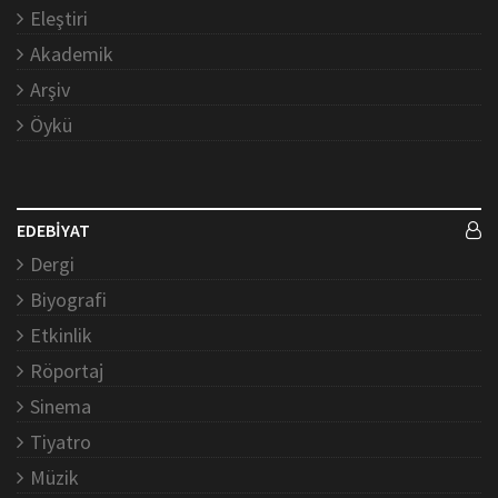
Eleştiri
Akademik
Arşiv
Öykü
EDEBİYAT
Dergi
Biyografi
Etkinlik
Röportaj
Sinema
Tiyatro
Müzik