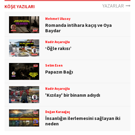
o
YAZARLAR
KÖŞE YAZILARI
n
Mehmet Ulusoy
Romanda intihara kaçış ve Oya
Baydar
Nadir Avşaroğlu
‘Öğle rakısı’
Selim Esen
Papazın Bağı
Nadir Avşaroğlu
'Kızılay' bir binanın adıydı
Doğan Karaağaç
İnsanlığın ilerlemesini sağlayan iki
neden