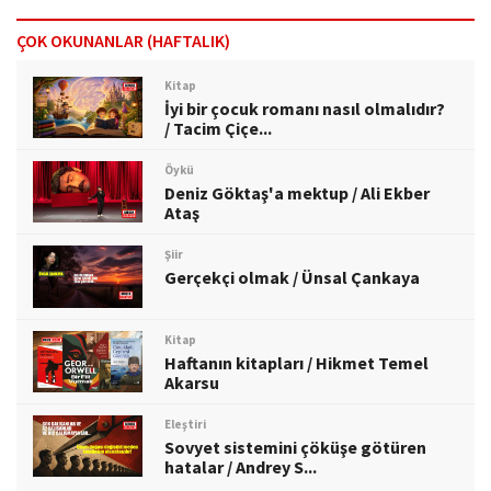
ÇOK OKUNANLAR (HAFTALIK)
Kitap
İyi bir çocuk romanı nasıl olmalıdır?
/ Tacim Çiçe...
Öykü
Deniz Göktaş'a mektup / Ali Ekber
Ataş
Şiir
Gerçekçi olmak / Ünsal Çankaya
Kitap
Haftanın kitapları / Hikmet Temel
Akarsu
Eleştiri
Sovyet sistemini çöküşe götüren
hatalar / Andrey S...