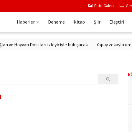
Foto Galeri
Ger
Haberler
Deneme
Kitap
Şiir
Eleştiri
e Hayvan Dostları izleyiciyle buluşacak
Yapay zekayla üretilen 
K
a