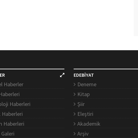
ER
EDEBİYAT
l Haberler
Deneme
Haberleri
Kitap
loji Haberleri
Şiir
k Haberleri
Eleştiri
m Haberleri
Akademik
 Galeri
Arşiv