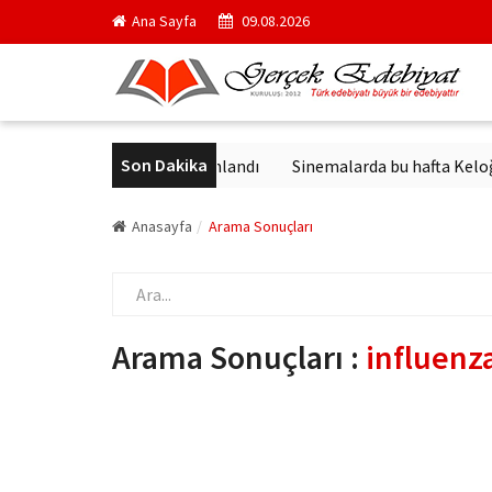
Ana Sayfa
09.08.2026
Son Dakika
ick'in en ünlü yapıtı yayımlandı
Sinemalarda bu hafta Keloğlan v
Anasayfa
Arama Sonuçları
Arama Sonuçları :
influenz