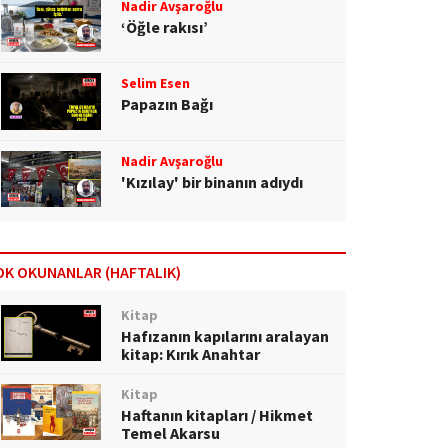
Nadir Avşaroğlu
‘Öğle rakısı’
Selim Esen
Papazın Bağı
Nadir Avşaroğlu
'Kızılay' bir binanın adıydı
OK OKUNANLAR (HAFTALIK)
Kitap
Hafızanın kapılarını aralayan
kitap: Kırık Anahtar
Kitap
Haftanın kitapları / Hikmet
Temel Akarsu