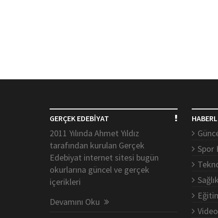
GERÇEK EDEBİYAT
HABERL
2011 Yılında Ahmet Yıldız
Günce
tarafından kurulan Gerçek
Spor 
Edebiyat internet sitesi bugün
Tekno
okurlarına güncel ve gerçek
Sağlı
içerikleri
Eğiti
Devamını Oku
Video