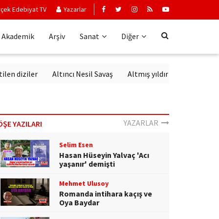
çek Edebiyat TV
Yazarlar
Akademik
Arşiv
Sanat
Diğer
diziler
Altıncı Nesil Savaş
Altmış yıldır aynı sevgiyle dinle
YAZARLAR
ÖŞE YAZILARI
Selim Esen
Hasan Hüseyin Yalvaç 'Acı
yaşanır' demişti
Mehmet Ulusoy
Romanda intihara kaçış ve
Oya Baydar