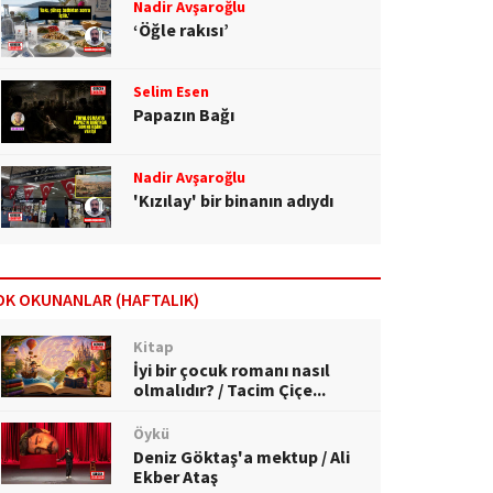
Nadir Avşaroğlu
‘Öğle rakısı’
Selim Esen
Papazın Bağı
Nadir Avşaroğlu
'Kızılay' bir binanın adıydı
OK OKUNANLAR (HAFTALIK)
Kitap
İyi bir çocuk romanı nasıl
olmalıdır? / Tacim Çiçe...
Öykü
Deniz Göktaş'a mektup / Ali
Ekber Ataş