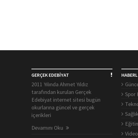
GERÇEK EDEBİYAT
HABERL
2011 Yılında Ahmet Yıldız
Günce
tarafından kurulan Gerçek
Spor 
Edebiyat internet sitesi bugün
Tekno
okurlarına güncel ve gerçek
Sağlı
içerikleri
Eğiti
Devamını Oku
Video