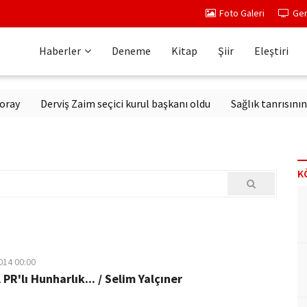
Foto Galeri
Ger
Haberler
Deneme
Kitap
Şiir
Eleştiri
Derviş Zaim seçici kurul başkanı oldu
Sağlık tanrısının hey
K
014 00:00
R'lı Hunharlık... / Selim Yalçıner