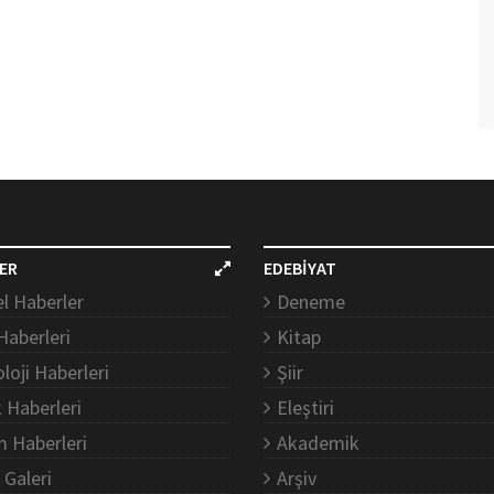
ER
EDEBİYAT
l Haberler
Deneme
Haberleri
Kitap
loji Haberleri
Şiir
k Haberleri
Eleştiri
m Haberleri
Akademik
 Galeri
Arşiv