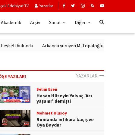
çek Edebiyat TV
Yazarlar
Akademik
Arşiv
Sanat
Diğer
keli bulundu
Arkanda yürüyen M. Topaloğlu
YAZARLAR
ÖŞE YAZILARI
Selim Esen
Hasan Hüseyin Yalvaç 'Acı
yaşanır' demişti
Mehmet Ulusoy
Romanda intihara kaçış ve
Oya Baydar