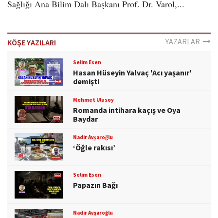
Sağlığı Ana Bilim Dalı Başkanı Prof. Dr. Varol,...
YAZARLAR
KÖŞE YAZILARI
Selim Esen
Hasan Hüseyin Yalvaç 'Acı yaşanır'
demişti
Mehmet Ulusoy
Romanda intihara kaçış ve Oya
Baydar
Nadir Avşaroğlu
‘Öğle rakısı’
Selim Esen
Papazın Bağı
Nadir Avşaroğlu