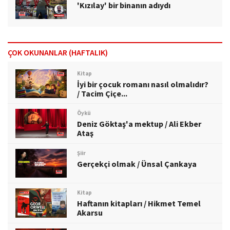
'Kızılay' bir binanın adıydı
ÇOK OKUNANLAR (HAFTALIK)
Kitap
İyi bir çocuk romanı nasıl olmalıdır?
/ Tacim Çiçe...
Öykü
Deniz Göktaş'a mektup / Ali Ekber
Ataş
Şiir
Gerçekçi olmak / Ünsal Çankaya
Kitap
Haftanın kitapları / Hikmet Temel
Akarsu