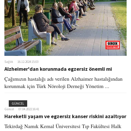
o
n
Sağlık
16.12.2024 15:03
Alzheimer'dan korunmada egzersiz önemli mi
Çağımızın hastalığı adı verilen Alzhaimer hastalığından
korunmak için Türk Nöroloji Derneği Yönetim ...
GÜNCEL
Güncel
07.04.2022 16:41
Hareketli yaşam ve egzersiz kanser riskini azaltıyor
Tekirdağ Namık Kemal Üniversitesi Tıp Fakültesi Halk