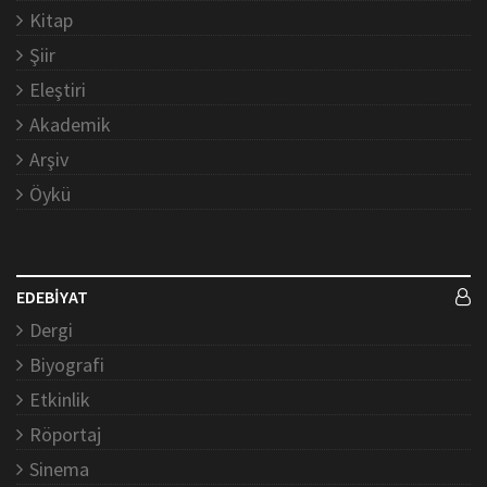
Kitap
Şiir
Eleştiri
Akademik
Arşiv
Öykü
EDEBİYAT
Dergi
Biyografi
Etkinlik
Röportaj
Sinema