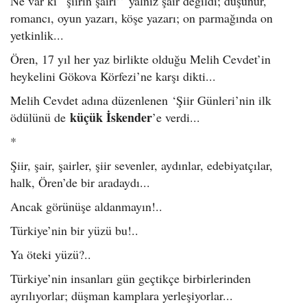
Ne var ki “şiirin şairi’’ yalnız şair değildi; düşünür,
romancı, oyun yazarı, köşe yazarı; on parmağında on
yetkinlik...
Ören, 17 yıl her yaz birlikte olduğu Melih Cevdet’in
heykelini Gökova Körfezi’ne karşı dikti...
Melih Cevdet adına düzenlenen ‘Şiir Günleri’nin ilk
küçük İskender
ödülünü de
’e verdi...
*
Şiir, şair, şairler, şiir sevenler, aydınlar, edebiyatçılar,
halk, Ören’de bir aradaydı...
Ancak görünüşe aldanmayın!..
Türkiye’nin bir yüzü bu!..
Ya öteki yüzü?..
Türkiye’nin insanları gün geçtikçe birbirlerinden
ayrılıyorlar; düşman kamplara yerleşiyorlar...