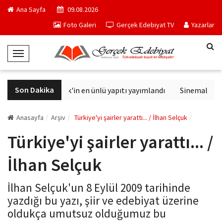
Ana Sayfa
09.08.2026
Foto Galeri
Gerçek Edebiyat TV
Yazarlar
T
o
g
Son Dakika
Philip K. Dick'in en ünlü yapıtı yayımlandı
Sinemalarda bu
g
l
e
Anasayfa
Arşiv
Türkiye'yi şairler yarattı... / İlhan Selçuk
N
Türkiye'yi şairler yarattı... /
a
v
İlhan Selçuk
i
g
İlhan Selçuk'un 8 Eylül 2009 tarihinde
a
yazdığı bu yazı, şiir ve edebiyat üzerine
t
oldukça umutsuz olduğumuz bu
i