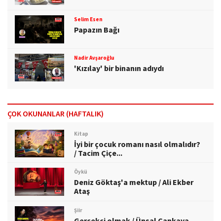
Selim Esen
Papazın Bağı
Nadir Avşaroğlu
'Kızılay' bir binanın adıydı
ÇOK OKUNANLAR (HAFTALIK)
Kitap
İyi bir çocuk romanı nasıl olmalıdır?
/ Tacim Çiçe...
Öykü
Deniz Göktaş'a mektup / Ali Ekber
Ataş
Şiir
Gerçekçi olmak / Ünsal Çankaya