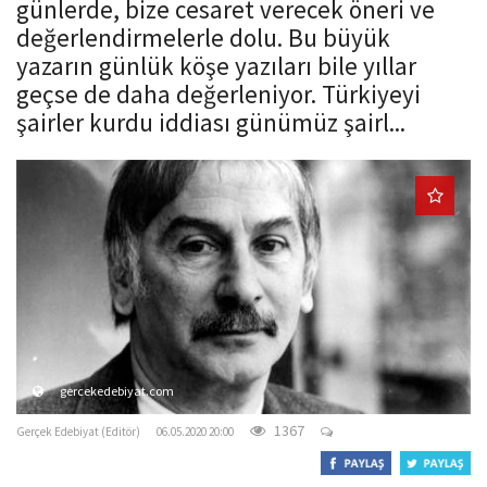
günlerde, bize cesaret verecek öneri ve
o
değerlendirmelerle dolu. Bu büyük
n
yazarın günlük köşe yazıları bile yıllar
geçse de daha değerleniyor. Türkiyeyi
şairler kurdu iddiası günümüz şairl...
gercekedebiyat.com
1367
Gerçek Edebiyat (Editör)
06.05.2020 20:00