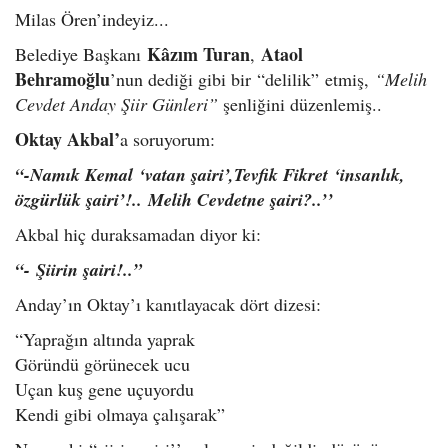
Milas Ören’indeyiz...
Kâzım Turan
Ataol
Belediye Başkanı
,
Behramoğlu
’nun dediği gibi bir “delilik” etmiş,
“Melih
Cevdet Anday Şiir Günleri”
şenliğini düzenlemiş..
Oktay Akbal’
a
soruyorum:
“-Namık Kemal ‘vatan şairi’,Tevfik Fikret ‘insanlık,
özgürlük şairi’!.. Melih Cevdetne şairi?..’’
Akbal hiç duraksamadan diyor ki:
“- Şiirin şairi!..”
Anday’ın Oktay’ı kanıtlayacak dört dizesi:
“Yaprağın altında yaprak
Göründü görünecek ucu
Uçan kuş gene uçuyordu
Kendi gibi olmaya çalışarak”