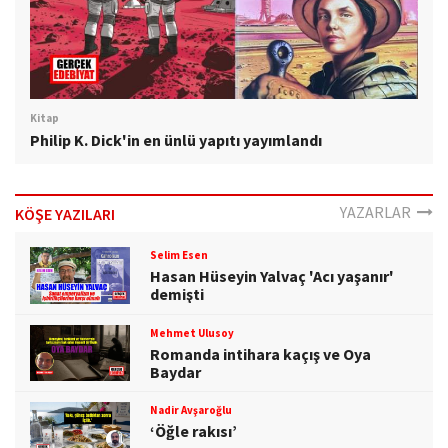
Kitap
Philip K. Dick'in en ünlü yapıtı yayımlandı
YAZARLAR
KÖŞE YAZILARI
Selim Esen
Hasan Hüseyin Yalvaç 'Acı yaşanır'
demişti
Mehmet Ulusoy
Romanda intihara kaçış ve Oya
Baydar
Nadir Avşaroğlu
‘Öğle rakısı’