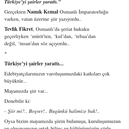
Türkiye’yi şairler yarattı.”
Namık Kemal
Gerçekten
Osmanlı İmparatorluğu
varken, vatan üzerine şiir yazıyordu..
Tevfik Fikret
, Osmanlı’da şeriat hukuku
geçerliyken ‘mürit’ten, ‘kul’dan, ‘tebaa’dan
değil, ‘insan’dan söz açıyordu..
*
Türkiye’yi şairler yarattı...
Edebiyatçılarımızın varoluşumuzdaki katkıları çok
büyüktür...
Mayamızda şiir var...
Denebilir ki:
- Şiir mi?.. Boşver!.. Bugünkü halimize bak!..
Oysa bizim mayamızda şiirin bulunuşu, kuruluşumuzun
ve oluşmamızın ortak bilinç ve kültürümüzün şiirle