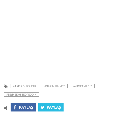
#TARIK DURSUN K.
#NAZIM HIKMET
#AHMET YILDIZ
#ŞEYH ŞEYH BEDREDDIN