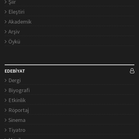
Şiir
Eleştiri
Akademik
Arşiv
Öykü
EDEBİYAT
Dergi
Biyografi
Etkinlik
Röportaj
Sinema
Tiyatro