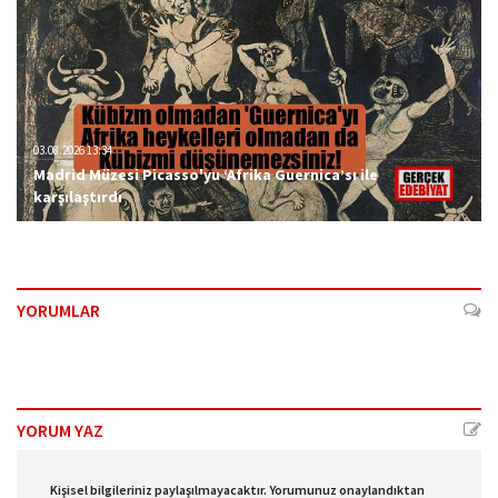
03.08.2026 13:34
Madrid Müzesi Picasso'yu ‘Afrika Guernica’sı ile
karşılaştırdı
YORUMLAR
YORUM YAZ
Kişisel bilgileriniz paylaşılmayacaktır. Yorumunuz onaylandıktan