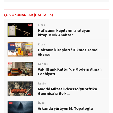
ÇOK OKUNANLAR (HAFTALIK)
Kitap
Hafızanın kapılarını aralayan
kitap: Kırık Anahtar
Kitap
Haftanın kitapları / Hikmet Temel
Akarsu
Güncel
VakıfBank Kültür'de Modern Alman
Edebiyatı
Resim
Madrid Müzesi Picasso'yu ‘Afrika
Guernica’sı ile k...
Öykü
Arkanda yürüyen M. Topaloğlu