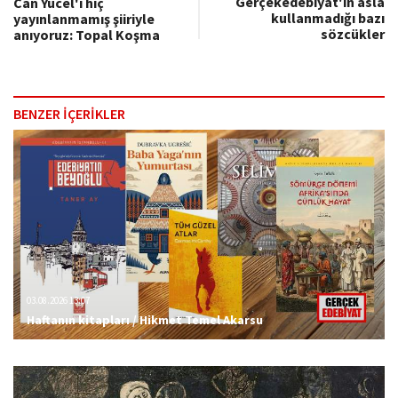
Gerçekedebiyat'ın asla
Can Yücel'i hiç
kullanmadığı bazı
yayınlanmamış şiiriyle
sözcükler
anıyoruz: Topal Koşma
BENZER İÇERİKLER
03.08.2026 13:07
Haftanın kitapları / Hikmet Temel Akarsu