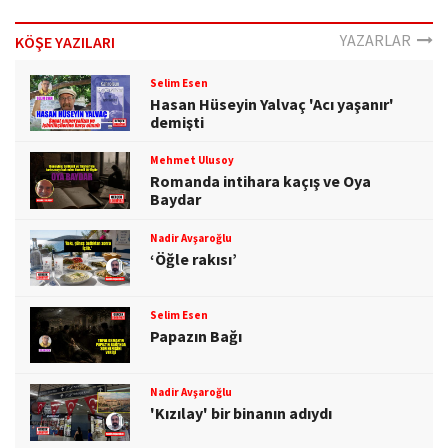
YAZARLAR
KÖŞE YAZILARI
Selim Esen
Hasan Hüseyin Yalvaç 'Acı yaşanır'
demişti
Mehmet Ulusoy
Romanda intihara kaçış ve Oya
Baydar
Nadir Avşaroğlu
‘Öğle rakısı’
Selim Esen
Papazın Bağı
Nadir Avşaroğlu
'Kızılay' bir binanın adıydı