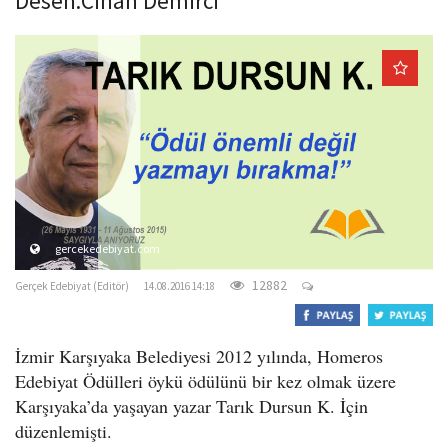
Desen:Cihan Demirci
o
n
gercekedebiyat.com
12882
Gerçek Edebiyat (Editör)
14.08.2016 14:18
İzmir Karşıyaka Belediyesi 2012 yılında, Homeros
Edebiyat Ödülleri öykü ödülünü bir kez olmak üzere
Karşıyaka’da yaşayan yazar Tarık Dursun K. İçin
düzenlemişti.