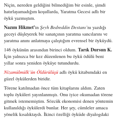
Niçin, nereden geldiğini bilmediğim bir esinle, şimdi
hatırlayamadığım koşullarda, Yaratma Gecesi adlı bir
öykü yazmıştım.
Nazım Hikmet’
in
Şeyh Bedreddin Destanı’
nı yazdığı
geceyi düşleyerek bir sanatçının yaratma sancılarını ve
yaratma anını anlatmaya çalıştığım evrensel bir öyküydü.
Tarık Dursun K.
146 öykünün arasından birinci oldum.
İçin yalnızca bir kez düzenlenen bu öykü ödülü beni
yıllar sonra yeniden öyküye tutundurdu.
Nizamülmülk’ün Öldürülüşü
adlı öykü kitabımdaki en
güzel öykülerden biridir.
Törene katılmadan önce tüm kitaplarını aldım. Zaten
toplu öyküleri yayınlanmıştı. Onu iyice okumadan törene
gitmek istememiştim. Sözcük ekonomisi denen yöntemin
kullanıldığı öykülerdi bunlar. Her şey, cümleler amaca
yönelik kısalıktaydı. İkinci özelliği öyküde diyalogdaki