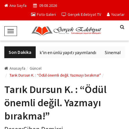
Ana Sayfa
09.08.2026
Foto Galeri
Gerçek Edebiyat TV
Yazarlar
T
o
g
Son Dakika
Philip K. Dick'in en ünlü yapıtı yayımlandı
Sinemalarda b
g
l
e
Anasayfa
Güncel
N
Tarık Dursun K. : “Ödül önemli değil. Yazmayı bırakma!”
a
Tarık Dursun K. : “Ödül
v
i
önemli değil. Yazmayı
g
a
bırakma!”
t
i