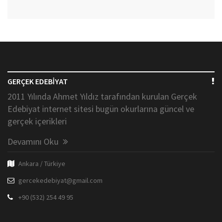
GERÇEK EDEBİYAT
2011 Yılında Ahmet Yıldız tarafından kurulan Gerçek
Edebiyat internet sitesi bugün okurlarına güncel ve
gerçek içerikleri
Devamını Oku
Ankara / Türkiye
gercekedebiyat@gmail.com
+90 (532) 254 49 95