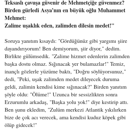
Teksaslı çavuşa güvenir de Mehmetçiğe güvenmez?
Birden gürledi Asya’nın en büyük oğlu Muhammet
Mehmet:
Zalime uşaklık eden, zalimden dilesin medet!"
Soruya yanıtım kısaydı: "Gördüğünüz gibi yargımı şiire
dayandırıyorum! Ben demiyorum, şiir diyor," dedim.
Birlikte gülümsedik. "Zalime hizmet edenlerin zalimden
başka dostu olmaz. Sığınacak yer bulamazlar!" Temiz,
inançlı gözlerle yüzüme baktı, "Doğru söylüyorsunuz,"
dedi, "Peki, uşak zalimden medet dileyecek duruma
geldi, zalimin kendisi kime sığınacak?" Birden yanıtım
şöyle oldu: "Ölüme!" Uzunca bir sessizlikten sonra
Erzurumlu arkadaş, "Başka yolu yok!" diye kestirip attı.
Ben şunu ekledim, "Zulüm merkezi Atlantik yıkılırken
bize de çok acı verecek, ama kendisi kuduz köpek gibi
ölüp gidecek!"