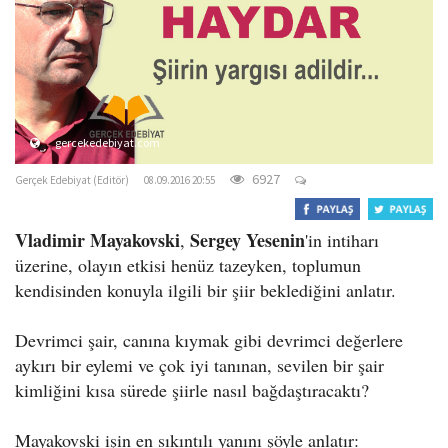
o
n
gercekedebiyat.com
6927
Gerçek Edebiyat (Editör)
08.09.2016 20:55
Vladimir Mayakovski
Sergey Yesenin
,
'in intiharı
üzerine, olayın etkisi henüz tazeyken, toplumun
kendisinden konuyla ilgili bir şiir beklediğini anlatır.
Devrimci şair, canına kıymak gibi devrimci değerlere
aykırı bir eylemi ve çok iyi tanınan, sevilen bir şair
kimliğini kısa sürede şiirle nasıl bağdaştıracaktı?
Mayakovski işin en sıkıntılı yanını şöyle anlatır: