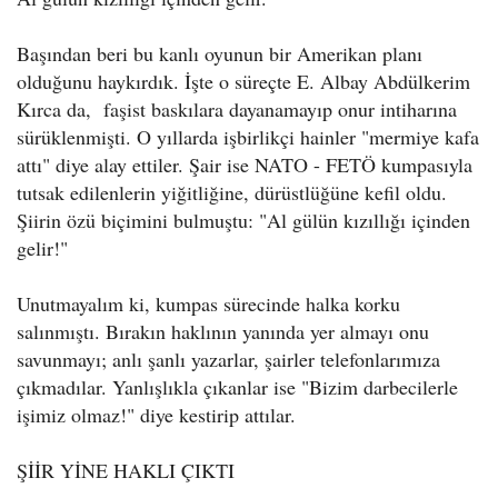
Başından beri bu kanlı oyunun bir Amerikan planı
olduğunu haykırdık. İşte o süreçte E. Albay Abdülkerim
Kırca da, faşist baskılara dayanamayıp onur intiharına
sürüklenmişti. O yıllarda işbirlikçi hainler "mermiye kafa
attı" diye alay ettiler. Şair ise NATO - FETÖ kumpasıyla
tutsak edilenlerin yiğitliğine, dürüstlüğüne kefil oldu.
Şiirin özü biçimini bulmuştu: "Al gülün kızıllığı içinden
gelir!"
Unutmayalım ki, kumpas sürecinde halka korku
salınmıştı. Bırakın haklının yanında yer almayı onu
savunmayı; anlı şanlı yazarlar, şairler telefonlarımıza
çıkmadılar. Yanlışlıkla çıkanlar ise "Bizim darbecilerle
işimiz olmaz!" diye kestirip attılar.
ŞİİR YİNE HAKLI ÇIKTI