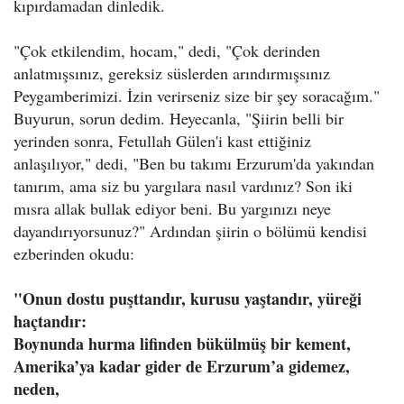
kıpırdamadan dinledik.
"Çok etkilendim, hocam," dedi, "Çok derinden
anlatmışsınız, gereksiz süslerden arındırmışsınız
Peygamberimizi. İzin verirseniz size bir şey soracağım."
Buyurun, sorun dedim. Heyecanla, "Şiirin belli bir
yerinden sonra, Fetullah Gülen'i kast ettiğiniz
anlaşılıyor," dedi, "Ben bu takımı Erzurum'da yakından
tanırım, ama siz bu yargılara nasıl vardınız? Son iki
mısra allak bullak ediyor beni. Bu yargınızı neye
dayandırıyorsunuz?" Ardından şiirin o bölümü kendisi
ezberinden okudu:
"Onun dostu puşttandır, kurusu yaştandır, yüreği
haçtandır:
Boynunda hurma lifinden bükülmüş bir kement,
Amerika’ya kadar gider de Erzurum’a gidemez,
neden,