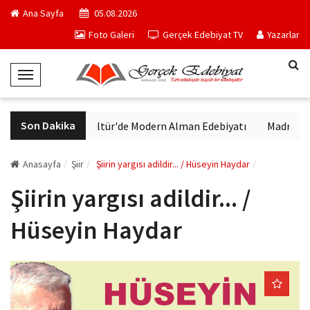
Ana Sayfa
05.08.2026
Foto Galeri
Gerçek Edebiyat TV
Yazarlar
T
o
g
Son Dakika
VakıfBank Kültür'de Modern Alman Edebiyatı
Madrid Müze
g
l
e
Anasayfa
Şiir
Şiirin yargısı adildir... / Hüseyin Haydar
N
Şiirin yargısı adildir... /
a
v
Hüseyin Haydar
i
g
a
t
i