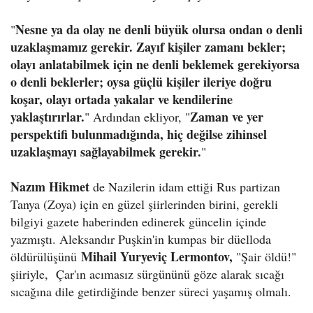
Nesne ya da olay ne denli büyük olursa ondan o denli
"
uzaklaşmamız gerekir. Zayıf kişiler zamanı bekler;
olayı anlatabilmek için ne denli beklemek gerekiyorsa
o denli beklerler; oysa güçlü kişiler ileriye doğru
koşar, olayı ortada yakalar ve kendilerine
yaklaştırırlar.
Zaman ve yer
" Ardından ekliyor, "
perspektifi bulunmadığında, hiç değilse zihinsel
uzaklaşmayı sağlayabilmek gerekir.
"
Nazım Hikmet
de Nazilerin idam ettiği Rus partizan
Tanya (Zoya) için en güzel şiirlerinden birini, gerekli
bilgiyi gazete haberinden edinerek güncelin içinde
yazmıştı. Aleksandır Puşkin'in kumpas bir düelloda
Mihail Yuryeviç Lermontov
,
öldürülüşünü
"Şair öldü!"
şiiriyle, Çar'ın acımasız sürgününü göze alarak sıcağı
sıcağına dile getirdiğinde benzer süreci yaşamış olmalı.