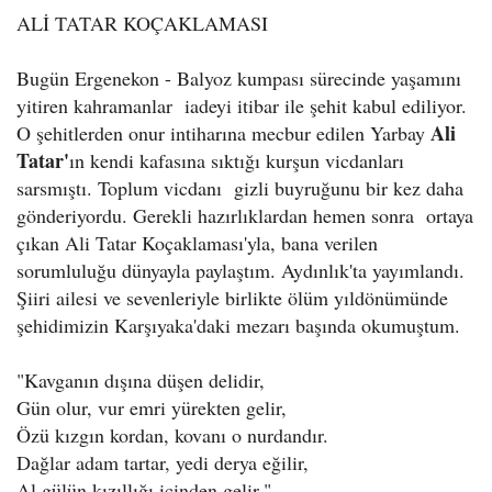
ALİ TATAR KOÇAKLAMASI
Bugün Ergenekon - Balyoz kumpası sürecinde yaşamını
yitiren kahramanlar iadeyi itibar ile şehit kabul ediliyor.
Ali
O şehitlerden onur intiharına mecbur edilen Yarbay
Tatar'
ın kendi kafasına sıktığı kurşun vicdanları
sarsmıştı. Toplum vicdanı gizli buyruğunu bir kez daha
gönderiyordu. Gerekli hazırlıklardan hemen sonra ortaya
çıkan Ali Tatar Koçaklaması'yla, bana verilen
sorumluluğu dünyayla paylaştım. Aydınlık'ta yayımlandı.
Şiiri ailesi ve sevenleriyle birlikte ölüm yıldönümünde
şehidimizin Karşıyaka'daki mezarı başında okumuştum.
"Kavganın dışına düşen delidir,
Gün olur, vur emri yürekten gelir,
Özü kızgın kordan, kovanı o nurdandır.
Dağlar adam tartar, yedi derya eğilir,
Al gülün kızıllığı içinden gelir."