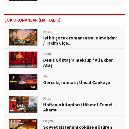
ÇOK OKUNANLAR (HAFTALIK)
Kitap
İyi bir çocuk romanı nasıl olmalıdır?
/ Tacim Çiçe...
Öykü
Deniz Göktaş'a mektup / Ali Ekber
Ataş
Şiir
Gerçekçi olmak / Ünsal Çankaya
Kitap
Haftanın kitapları / Hikmet Temel
Akarsu
Eleştiri
Sovyet sistemini çöküşe götüren