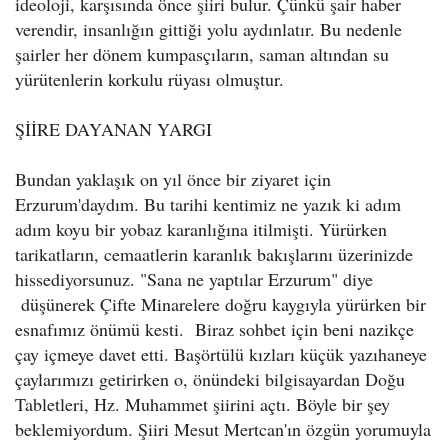
ideoloji, karşısında önce şiiri bulur. Çünkü şair haber
verendir, insanlığın gittiği yolu aydınlatır. Bu nedenle
şairler her dönem kumpasçıların, saman altından su
yürütenlerin korkulu rüyası olmuştur.
ŞİİRE DAYANAN YARGI
Bundan yaklaşık on yıl önce bir ziyaret için
Erzurum'daydım. Bu tarihi kentimiz ne yazık ki adım
adım koyu bir yobaz karanlığına itilmişti. Yürürken
tarikatların, cemaatlerin karanlık bakışlarını üzerinizde
hissediyorsunuz. "Sana ne yaptılar Erzurum" diye
düşünerek Çifte Minarelere doğru kaygıyla yürürken bir
esnafımız önümü kesti. Biraz sohbet için beni nazikçe
çay içmeye davet etti. Başörtülü kızları küçük yazıhaneye
çaylarımızı getirirken o, önündeki bilgisayardan Doğu
Tabletleri, Hz. Muhammet şiirini açtı. Böyle bir şey
beklemiyordum. Şiiri Mesut Mertcan'ın özgün yorumuyla