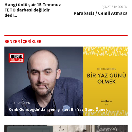
Hangi ünlü şair 15 Temmuz
9/8/2016 1:42:00 PM
FETÖ darbesi değildir
Parabasis / Cemil Atmaca
dedi...
BENZER İÇERİKLER
01.08.2026 02:56
Cenk Gündoğdu’dan yeni şiirler: Bir Yaz Günü Ölmek