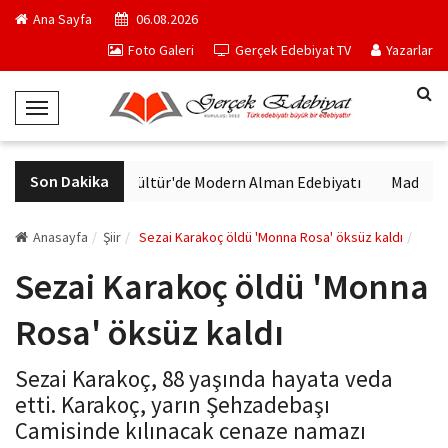
Ana Sayfa
06.08.2026
Foto Galeri
Gerçek Edebiyat TV
Yazarlar
T
o
g
Son Dakika
VakıfBank Kültür'de Modern Alman Edebiyatı
Madrid Müz
g
l
e
Anasayfa
Şiir
Sezai Karakoç öldü 'Monna Rosa' öksüz kaldı
N
Sezai Karakoç öldü 'Monna
a
v
Rosa' öksüz kaldı
i
g
Sezai Karakoç, 88 yaşında hayata veda
a
etti. Karakoç, yarın Şehzadebaşı
t
Camisinde kılınacak cenaze namazı
i