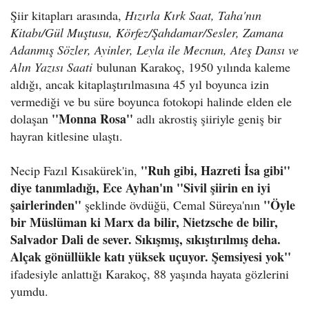
Şiir kitapları arasında,
Hızırla Kırk Saat, Taha'nın
Kitabı/Gül Muştusu, Körfez/Şahdamar/Sesler, Zamana
Adanmış Sözler, Ayinler, Leyla ile Mecnun, Ateş Dansı ve
Alın Yazısı Saati
bulunan Karakoç, 1950 yılında kaleme
aldığı, ancak kitaplaştırılmasına 45 yıl boyunca izin
vermediği ve bu süre boyunca fotokopi halinde elden ele
''Monna Rosa''
dolaşan
adlı akrostiş şiiriyle geniş bir
hayran kitlesine ulaştı.
''Ruh gibi, Hazreti İsa gibi''
Necip Fazıl Kısakürek'in,
diye tanımladığı, Ece Ayhan'ın ''Sivil şiirin en iyi
şairlerinden''
''Öyle
şeklinde övdüğü, Cemal Süreya'nın
bir Müslüman ki Marx da bilir, Nietzsche de bilir,
Salvador Dali de sever. Sıkışmış, sıkıştırılmış deha.
Alçak gönüllükle katı yüksek uçuyor. Şemsiyesi yok''
ifadesiyle anlattığı Karakoç, 88 yaşında hayata gözlerini
yumdu.