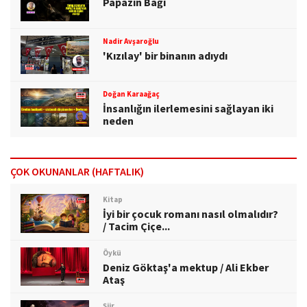
Papazın Bağı
Nadir Avşaroğlu
'Kızılay' bir binanın adıydı
Doğan Karaağaç
İnsanlığın ilerlemesini sağlayan iki
neden
ÇOK OKUNANLAR (HAFTALIK)
Kitap
İyi bir çocuk romanı nasıl olmalıdır?
/ Tacim Çiçe...
Öykü
Deniz Göktaş'a mektup / Ali Ekber
Ataş
Şiir