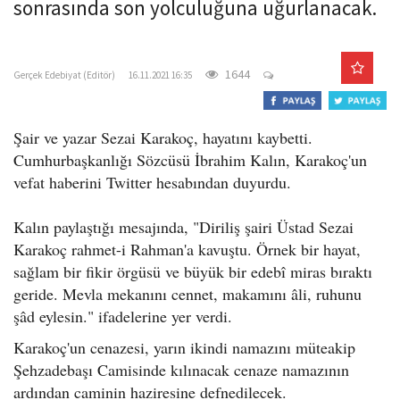
sonrasında son yolculuğuna uğurlanacak.
o
n
gercekedebiyat.com
1644
Gerçek Edebiyat (Editör)
16.11.2021 16:35
Şair ve yazar Sezai Karakoç, hayatını kaybetti.
Cumhurbaşkanlığı Sözcüsü İbrahim Kalın, Karakoç'un
vefat haberini Twitter hesabından duyurdu.
Kalın paylaştığı mesajında, "Diriliş şairi Üstad Sezai
Karakoç rahmet-i Rahman'a kavuştu. Örnek bir hayat,
sağlam bir fikir örgüsü ve büyük bir edebî miras bıraktı
geride. Mevla mekanını cennet, makamını âli, ruhunu
şâd eylesin." ifadelerine yer verdi.
Karakoç'un cenazesi, yarın ikindi namazını müteakip
Şehzadebaşı Camisinde kılınacak cenaze namazının
ardından caminin haziresine defnedilecek.