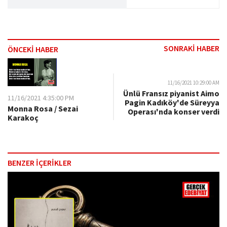
SONRAKİ HABER
ÖNCEKİ HABER
11/16/2021 10:29:00 AM
Ünlü Fransız piyanist Aimo
11/16/2021 4:35:00 PM
Pagin Kadıköy'de Süreyya
Monna Rosa / Sezai
Operası'nda konser verdi
Karakoç
BENZER İÇERİKLER