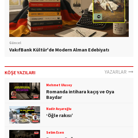
Güncel
VakıfBank Kültür'de Modern Alman Edebiyatı
YAZARLAR
KÖŞE YAZILARI
Mehmet Ulusoy
Romanda intihara kaçış ve Oya
Baydar
Nadir Avşaroğlu
‘Öğle rakısı’
Selim Esen